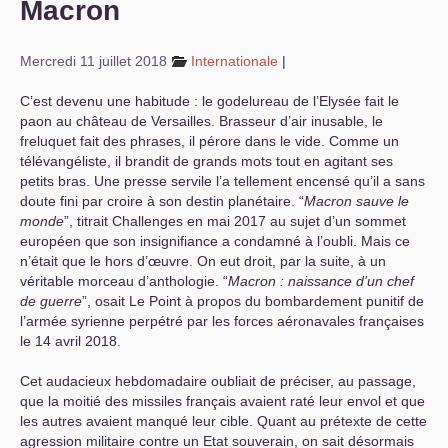
Macron
S’organiser
Mercredi 11 juillet 2018
Internationale
|
Comprendre...
C’est devenu une habitude : le godelureau de l’Elysée fait le
Vie du site
paon au château de Versailles. Brasseur d’air inusable, le
freluquet fait des phrases, il pérore dans le vide. Comme un
télévangéliste, il brandit de grands mots tout en agitant ses
petits bras. Une presse servile l’a tellement encensé qu’il a sans
doute fini par croire à son destin planétaire. “
Macron sauve le
monde
”, titrait Challenges en mai 2017 au sujet d’un sommet
européen que son insignifiance a condamné à l’oubli. Mais ce
n’était que le hors d’œuvre. On eut droit, par la suite, à un
véritable morceau d’anthologie. “
Macron : naissance d’un chef
de guerre
”, osait Le Point à propos du bombardement punitif de
l’armée syrienne perpétré par les forces aéronavales françaises
le 14 avril 2018.
Cet audacieux hebdomadaire oubliait de préciser, au passage,
que la moitié des missiles français avaient raté leur envol et que
les autres avaient manqué leur cible. Quant au prétexte de cette
agression militaire contre un Etat souverain, on sait désormais