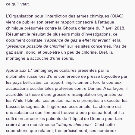
ce qu’il vaut.
L’Organisation pour l’interdiction des armes chimiques (
OIAC
)
vient de publier son premier rapport consacré à l’attaque
chimique présumée contre la Ghouta orientale du 7 avril 2018.
Résumant le résultat de plusieurs mois d’investigations, ce
document constate “
l’absence de gaz à effet innervant
” et la
“
présence possible de chlorine
” sur les sites concernés. Pas de
gaz sarin, donc, et peut-être un peu de chlorine. Bref, la
montagne a accouché d’une souris.
Ajouté aux 17 témoignages oculaires présentés par la
diplomatie russe lors d’une conférence de presse boycottée par
les pays bellicistes, ce rapport, implicitement, tord le cou aux
accusations occidentales proférées contre Damas. A sa façon, il
accrédite la thèse d’une grossière manipulation organisée par
les White Helmets, ces petites mains si promptes à exécuter les
basses besognes de l’ingérence occidentale. La chlorine est
une substance que l’on peut trouver à peu près partout, et il a
suffi d’en arroser les patients de l’hôpital de Douma pour faire
croire à une monstrueuse “
attaque chimique
”. C’est cette
supercherie que relatent, très précisément, ces nombreux