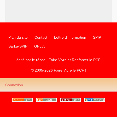
Plan du site
Contact
Lettre d'information
SPIP
Sarka-SPIP
GPLv3
édité par le réseau Faire Vivre et Renforcer le
PCF
© 2005-2026 Faire Vivre le
PCF
!
Connexion