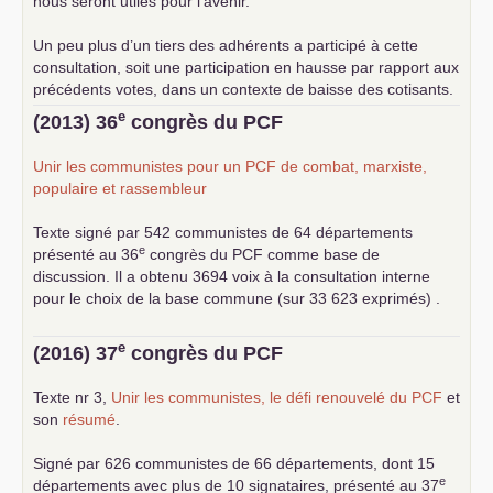
nous seront utiles pour l’avenir.
Un peu plus d’un tiers des adhérents a participé à cette
consultation, soit une participation en hausse par rapport aux
précédents votes, dans un contexte de baisse des cotisants.
... lire la suite
e
(2013) 36
congrès du
PCF
Unir les communistes pour un
PCF
de combat, marxiste,
populaire et rassembleur
Texte signé par 542 communistes de 64 départements
e
présenté au 36
congrès du
PCF
comme base de
discussion. Il a obtenu 3694 voix à la consultation interne
pour le choix de la base commune (sur 33 623 exprimés) .
e
(2016) 37
congrès du
PCF
Texte nr 3,
Unir les communistes, le défi renouvelé du
PCF
et
son
résumé
.
Signé par 626 communistes de 66 départements, dont 15
e
départements avec plus de 10 signataires, présenté au 37