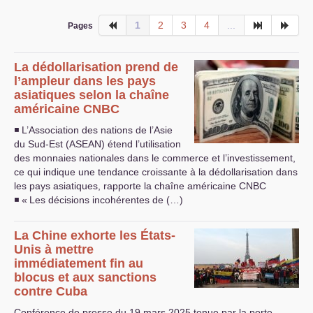
1
2
3
4
...
Pages
La dédollarisation prend de
l’ampleur dans les pays
asiatiques selon la chaîne
américaine
CNBC
◾ L’Association des nations de l’Asie
du Sud-Est (
ASEAN
) étend l’utilisation
des monnaies nationales dans le commerce et l’investissement,
ce qui indique une tendance croissante à la dédollarisation dans
les pays asiatiques, rapporte la chaîne américaine
CNBC
◾ «
Les décisions incohérentes de (…)
La Chine exhorte les États-
Unis à mettre
immédiatement fin au
blocus et aux sanctions
contre Cuba
Conférence de presse du 19 mars 2025 tenue par la porte-