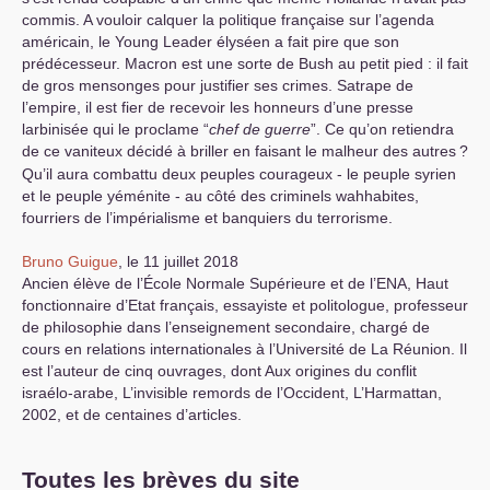
commis. A vouloir calquer la politique française sur l’agenda
américain, le Young Leader élyséen a fait pire que son
prédécesseur. Macron est une sorte de Bush au petit pied : il fait
de gros mensonges pour justifier ses crimes. Satrape de
l’empire, il est fier de recevoir les honneurs d’une presse
larbinisée qui le proclame “
chef de guerre
”. Ce qu’on retiendra
de ce vaniteux décidé à briller en faisant le malheur des autres
?
Qu’il aura combattu deux peuples courageux - le peuple syrien
et le peuple yéménite - au côté des criminels wahhabites,
fourriers de l’impérialisme et banquiers du terrorisme.
Bruno Guigue
, le 11 juillet 2018
Ancien élève de l’École Normale Supérieure et de l’
ENA
, Haut
fonctionnaire d’Etat français, essayiste et politologue, professeur
de philosophie dans l’enseignement secondaire, chargé de
cours en relations internationales à l’Université de La Réunion. Il
est l’auteur de cinq ouvrages, dont Aux origines du conflit
israélo-arabe, L’invisible remords de l’Occident, L’Harmattan,
2002, et de centaines d’articles.
Toutes les brèves du site