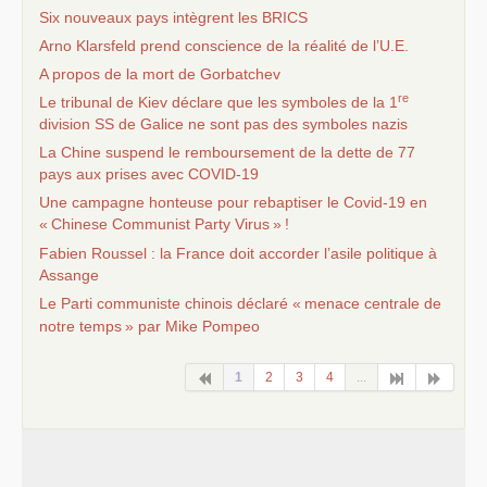
Six nouveaux pays intègrent les
BRICS
Arno Klarsfeld prend conscience de la réalité de l’
U.E.
A propos de la mort de Gorbatchev
re
Le tribunal de Kiev déclare que les symboles de la 1
division
SS
de Galice ne sont pas des symboles nazis
La Chine suspend le remboursement de la dette de 77
pays aux prises avec
COVID
-19
Une campagne honteuse pour rebaptiser le Covid-19 en
«
Chinese Communist Party Virus
»
!
Fabien Roussel : la France doit accorder l’asile politique à
Assange
Le Parti communiste chinois déclaré «
menace centrale de
notre temps
» par Mike Pompeo
1
2
3
4
...