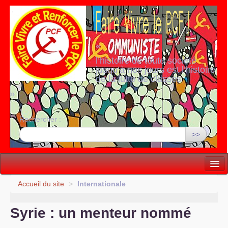
«
l’histoire de toute société
jusqu’à nos jours est l’histoire
de la lutte de classes
»
Rechercher :
>>
Vie politique
Accueil du site
>
Internationale
Lutter, Unir...
Syrie : un menteur nommé
Internationale