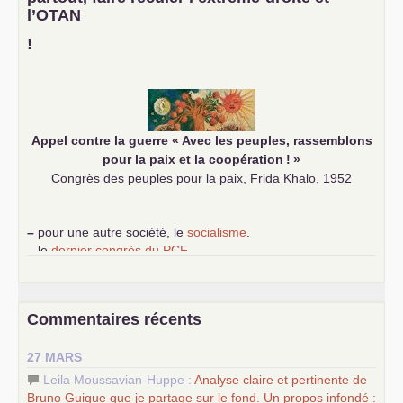
–
un appel
proposé aux partis communistes et ouvrier
l’
OTAN
d’Europe
–
demandez
le numéro 10 de la revue Unir les Communistes
!
–
les
cinq chantiers pour contribuer au débat sur le projet
communiste
Appel contre la guerre «
Avec les peuples, rassemblons
pour la paix et la coopération
!
»
Congrès des peuples pour la paix, Frida Khalo, 1952
–
pour une autre société, le
socialisme
.
–
le
dernier congrès du
PCF
e
–
contribution de jeunes communistes au 39
congrès :
Six
chantiers pour affirmer l’ambition révolutionnaire du
PCF
–
un texte de Jean-Claude Delaunay
le marxisme est la
Commentaires récents
science sociale de notre temps
–
un appel
proposé aux partis communistes et ouvrier
27 MARS
d’Europe
–
les
cinq chantiers pour contribuer au débat sur le projet
Leila Moussavian-Huppe :
Analyse claire et pertinente de
communiste
Bruno Guigue que je partage sur le fond. Un propos infondé :