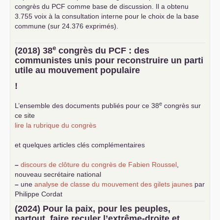
congrès du
PCF
comme base de discussion. Il a obtenu
3.755 voix à la consultation interne pour le choix de la base
commune (sur 24.376 exprimés).
e
(2018) 38
congrès du
PCF
: des
communistes unis pour reconstruire un parti
utile au mouvement populaire
!
e
L’ensemble des documents publiés pour ce 38
congrès sur
ce site
lire la rubrique du congrès
et quelques articles clés complémentaires
–
discours de clôture du congrès de Fabien Roussel
,
nouveau secrétaire national
–
une
analyse de classe du mouvement des gilets jaunes
par
Philippe Cordat
–
un texte de Jean-Claude Delaunay
le marxisme est la
(2024) Pour la paix, pour les peuples,
science sociale de notre temps
partout, faire reculer l’extrême-droite et