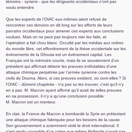
témoins - syriens - que les dirigeants occidentaux n’ont pas
voulu entendre.
Que les experts de l’
OIAC
eux-mêmes aient refusé de
rencontrer ces témoins en dit long sur les efforts de leurs
parrains occidentaux pour amener ces experts aux conclusions
voulues. Mais on ne peut pas toujours nier les faits, et
l’opération a fait chou blanc. Occulté par les médias aux ordres
du monde libre, cet effondrement de la thèse occidentale sur les
événements de la Ghouta est un événement capital. Les
Français ont la mémoire courte, mais ils se souviennent d’un
président qui affirmait détenir les preuves irréfutables d’une
attaque chimique perpétrée par l’armée syrienne contre les
civils de Douma. Alors, si ces preuves existent, où sont-elles
? Si
l’
OIAC
- dûment chapitrée - n’a pas su les trouver, c’est qu’il n’y
en a pas. M. Macron ayant affirmé qu’il avait de telles preuves
en sa possession, il n’y a qu’une conclusion possible :
M. Macron est un menteur.
En clair, la France de Macron a bombardé la Syrie en prétextant
une attaque chimique fabriquée pour les besoins de la cause.
Son gouvernement a sciemment violé le droit international. Il
s’est rendu coupable d’un crime que même Hollande n’avait pas