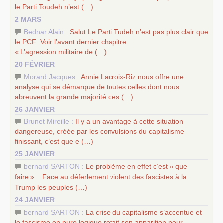
le Parti Toudeh n’est (…)
2 MARS
Bednar Alain :
Salut Le Parti Tudeh n’est pas plus clair que
le
PCF
. Voir l’avant dernier chapitre :
«
L’agression militaire de (…)
20 FÉVRIER
Morard Jacques :
Annie Lacroix-Riz nous offre une
analyse qui se démarque de toutes celles dont nous
abreuvent la grande majorité des (…)
26 JANVIER
Brunet Mireille :
Il y a un avantage à cette situation
dangereuse, créée par les convulsions du capitalisme
finissant, c’est que e (…)
25 JANVIER
bernard SARTON :
Le problème en effet c’est «
que
faire
» ...Face au déferlement violent des fascistes à la
Trump les peuples (…)
24 JANVIER
bernard SARTON :
La crise du capitalisme s’accentue et
le fascisme en pure logique refait son apparition pour