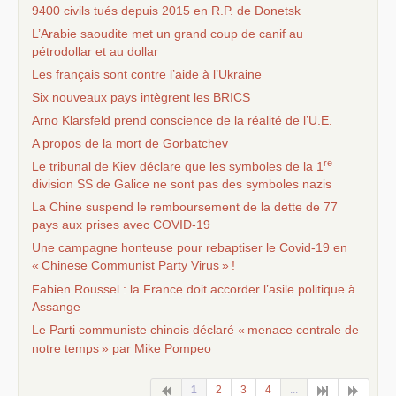
9400 civils tués depuis 2015 en
R.P.
de Donetsk
L’Arabie saoudite met un grand coup de canif au
pétrodollar et au dollar
Les français sont contre l’aide à l’Ukraine
Six nouveaux pays intègrent les
BRICS
Arno Klarsfeld prend conscience de la réalité de l’
U.E.
A propos de la mort de Gorbatchev
re
Le tribunal de Kiev déclare que les symboles de la 1
division
SS
de Galice ne sont pas des symboles nazis
La Chine suspend le remboursement de la dette de 77
pays aux prises avec
COVID
-19
Une campagne honteuse pour rebaptiser le Covid-19 en
«
Chinese Communist Party Virus
»
!
Fabien Roussel : la France doit accorder l’asile politique à
Assange
Le Parti communiste chinois déclaré «
menace centrale de
notre temps
» par Mike Pompeo
1
2
3
4
...