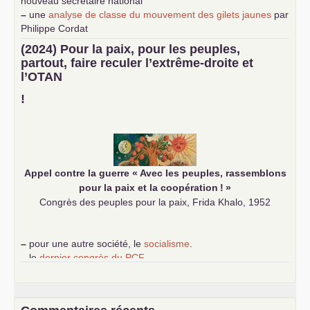
nouveau secrétaire national
–
une
analyse de classe du mouvement des gilets jaunes
par
Philippe Cordat
–
un texte de Jean-Claude Delaunay
le marxisme est la
(2024) Pour la paix, pour les peuples,
science sociale de notre temps
partout, faire reculer l’extrême-droite et
–
un appel
proposé aux partis communistes et ouvrier
l’
OTAN
d’Europe
–
demandez
le numéro 10 de la revue Unir les Communistes
!
–
les
cinq chantiers pour contribuer au débat sur le projet
communiste
Appel contre la guerre «
Avec les peuples, rassemblons
pour la paix et la coopération
!
»
Congrès des peuples pour la paix, Frida Khalo, 1952
–
pour une autre société, le
socialisme
.
–
le
dernier congrès du
PCF
e
–
contribution de jeunes communistes au 39
congrès :
Six
chantiers pour affirmer l’ambition révolutionnaire du
PCF
–
un texte de Jean-Claude Delaunay
le marxisme est la