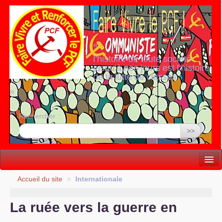
«
l’histoire de toute société
jusqu’à nos jours est l’histoire
de la lutte de classes
»
Rechercher :
>>
Vie politique
Accueil du site
>
Internationale
Lutter, Unir...
La ruée vers la guerre en
Internationale