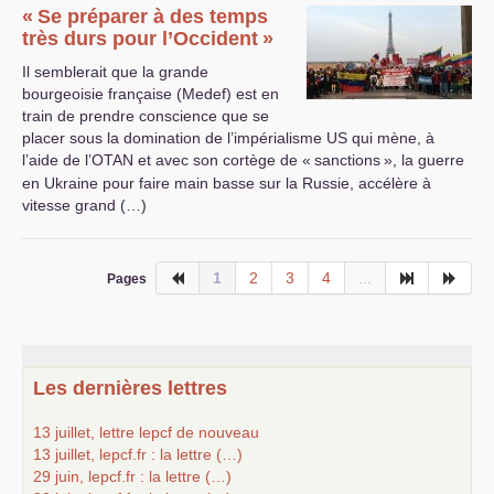
«
Se préparer à des temps
très durs pour l’Occident
»
Il semblerait que la grande
bourgeoisie française (Medef) est en
train de prendre conscience que se
placer sous la domination de l’impérialisme
US
qui mène, à
l’aide de l’
OTAN
et avec son cortège de «
sanctions
», la guerre
en Ukraine pour faire main basse sur la Russie, accélère à
vitesse grand (…)
1
2
3
4
...
Pages
Les dernières lettres
13 juillet, lettre lepcf de nouveau
13 juillet, lepcf.fr : la lettre (…)
29 juin, lepcf.fr : la lettre (…)