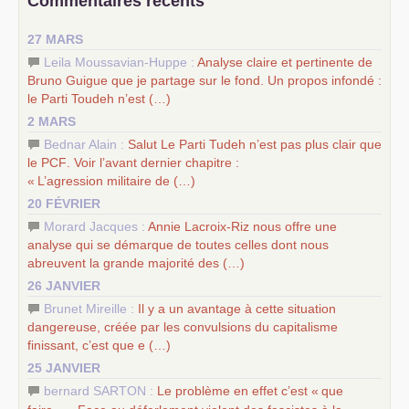
Commentaires récents
science sociale de notre temps
–
un appel
proposé aux partis communistes et ouvrier
27 MARS
d’Europe
–
les
cinq chantiers pour contribuer au débat sur le projet
Leila Moussavian-Huppe :
Analyse claire et pertinente de
communiste
Bruno Guigue que je partage sur le fond. Un propos infondé :
le Parti Toudeh n’est (…)
2 MARS
Bednar Alain :
Salut Le Parti Tudeh n’est pas plus clair que
le
PCF
. Voir l’avant dernier chapitre :
«
L’agression militaire de (…)
20 FÉVRIER
Morard Jacques :
Annie Lacroix-Riz nous offre une
analyse qui se démarque de toutes celles dont nous
abreuvent la grande majorité des (…)
26 JANVIER
Brunet Mireille :
Il y a un avantage à cette situation
dangereuse, créée par les convulsions du capitalisme
finissant, c’est que e (…)
25 JANVIER
bernard SARTON :
Le problème en effet c’est «
que