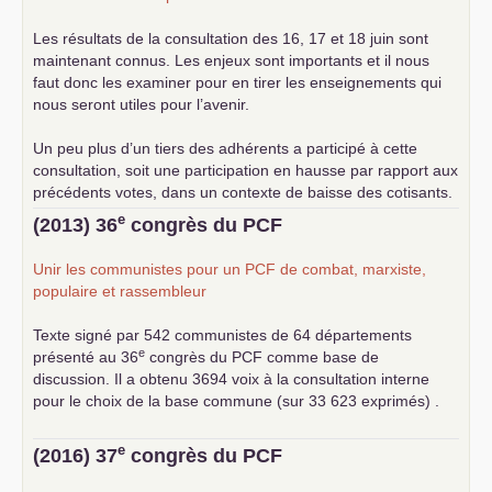
Les résultats de la consultation des 16, 17 et 18 juin sont
maintenant connus. Les enjeux sont importants et il nous
faut donc les examiner pour en tirer les enseignements qui
nous seront utiles pour l’avenir.
Un peu plus d’un tiers des adhérents a participé à cette
consultation, soit une participation en hausse par rapport aux
précédents votes, dans un contexte de baisse des cotisants.
... lire la suite
e
(2013) 36
congrès du
PCF
Unir les communistes pour un
PCF
de combat, marxiste,
populaire et rassembleur
Texte signé par 542 communistes de 64 départements
e
présenté au 36
congrès du
PCF
comme base de
discussion. Il a obtenu 3694 voix à la consultation interne
pour le choix de la base commune (sur 33 623 exprimés) .
e
(2016) 37
congrès du
PCF