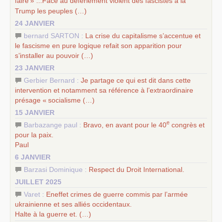
faire
» ...Face au déferlement violent des fascistes à la
Trump les peuples (…)
24 JANVIER
bernard SARTON :
La crise du capitalisme s’accentue et
le fascisme en pure logique refait son apparition pour
s’installer au pouvoir (…)
23 JANVIER
Gerbier Bernard :
Je partage ce qui est dit dans cette
intervention et notamment sa référence à l’extraordinaire
présage «
socialisme (…)
15 JANVIER
e
Barbazange paul :
Bravo, en avant pour le 40
congrès et
pour la paix.
Paul
6 JANVIER
Barzasi Dominique :
Respect du Droit International.
JUILLET 2025
Varet :
Eneffet crimes de guerre commis par l’armée
ukrainienne et ses alliés occidentaux.
Halte à la guerre et. (…)