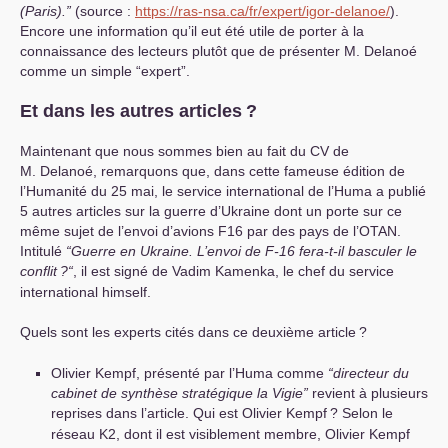
(Paris).”
(source :
https://ras-nsa.ca/fr/expert/igor-delanoe/
).
Encore une information qu’il eut été utile de porter à la
connaissance des lecteurs plutôt que de présenter M. Delanoé
comme un simple “expert”.
Et dans les autres articles
?
Maintenant que nous sommes bien au fait du
CV
de
M. Delanoé, remarquons que, dans cette fameuse édition de
l’Humanité du 25 mai, le service international de l’Huma a publié
5 autres articles sur la guerre d’Ukraine dont un porte sur ce
même sujet de l’envoi d’avions F16 par des pays de l’
OTAN
.
Intitulé
“Guerre en Ukraine. L’envoi de F-16 fera-t-il basculer le
conflit
?“
, il est signé de Vadim Kamenka, le chef du service
international himself.
Quels sont les experts cités dans ce deuxième article
?
Olivier Kempf, présenté par l’Huma comme
“directeur du
cabinet de synthèse stratégique la Vigie”
revient à plusieurs
reprises dans l’article. Qui est Olivier Kempf
? Selon le
réseau K2, dont il est visiblement membre, Olivier Kempf