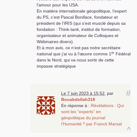
l’amour pour les
USA
.
En matière internationale géopolitique, l’expert
du
PS
, c’est Pascal Boniface, fondateur et
président de l’
IRIS
(qui s’est musclé depuis sa
fondation : Think-tank, institut de formation,
organisateur et animateur de Colloques et
Wébinaires divers).
Et à mon avis, ce n’est pas notre secrétaire
er
national que j’ai vu à l’œuvre comme 1
Fédéral
dans le Nord, qui va nous sortir de cette
impasse stratégique
#
Le 7 juin 2023 à 15:52
,
par
Bouabdellah318
En réponse à :
Révélations : Qui
sont les “experts” en
géopolitique du journal
l’Humanité
? par Franck Marsal
^