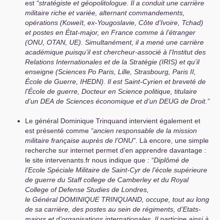
est
“stratégiste et géopolitologue. Il a conduit une carrière
militaire riche et variée, alternant commandements,
opérations (Koweït, ex-Yougoslavie, Côte d’Ivoire, Tchad)
et postes en État-major, en France comme à l’étranger
(
ONU
,
OTAN
,
UE
). Simultanément, il a mené une carrière
académique puisqu’il est chercheur-associé à l’Institut des
Relations Internationales et de la Stratégie (
IRIS
) et qu’il
enseigne (Sciences Po Paris, Lille, Strasbourg, Paris
II
,
École de Guerre,
IHEDN
). Il est Saint-Cyrien et breveté de
l’École de guerre, Docteur en Science politique, titulaire
d’un
DEA
de Sciences économique et d’un
DEUG
de Droit.”
Le général Dominique Trinquand intervient également et
est présenté comme
“ancien responsable de la mission
militaire française auprès de l’
ONU
”
. Là encore, une simple
recherche sur internet permet d’en apprendre davantage :
le site intervenants.fr nous indique que :
“Diplômé de
l’Ecole Spéciale Militaire de Saint-Cyr de l’école supérieure
de guerre du Staff college de Camberley et du Royal
College of Defense Studies de Londres,
le Général
DOMINIQUE
TRINQUAND
, occupe, tout au long
de sa carrière, des postes au sein de régiments, d’Etats-
majors et d’organisations internationales. Il participe ainsi à