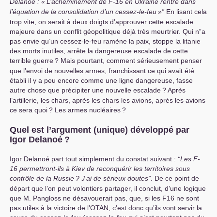
Delanoë : «
L’acheminement de F-16 en Ukraine rentre dans
l’équation de la consolidation d’un cessez-le-feu
»”
En lisant cela
trop vite, on serait à deux doigts d’approuver cette escalade
majeure dans un conflit géopolitique déjà très meurtrier. Qui n”a
pas envie qu’un cessez-le-feu ramène la paix, stoppe la litanie
des morts inutiles, arrête la dangereuse escalade de cette
terrible guerre
? Mais pourtant, comment sérieusement penser
que l’envoi de nouvelles armes, franchissant ce qui avait été
établi il y a peu encore comme une ligne dangereuse, fasse
autre chose que précipiter une nouvelle escalade
? Après
l’artillerie, les chars, après les chars les avions, après les avions
ce sera quoi
? Les armes nucléaires
?
Quel est l’argument (unique) développé par
Igor Delanoé
?
Igor Delanoé part tout simplement du constat suivant :
“Les F-
16 permettront-ils à Kiev de reconquérir les territoires sous
contrôle de la Russie
? J’ai de sérieux doutes”
. De ce point de
départ que l’on peut volontiers partager, il conclut, d’une logique
que M. Pangloss ne désavouerait pas, que, si les F16 ne sont
pas utiles à la victoire de l’
OTAN
, c’est donc qu’ils vont servir la