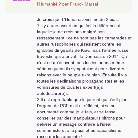
capitalisme influencé pat l’occident
l’Humanité
? par Franck Marsal
dépravé et en phase de
vieillissement accéléré .
Je crois que L’Huma est victime de 2 biais
Alors en France comme en Italie-
1 il y a une assertion qui fait la différence à
Espagne la question se pose, d’où
laquelle je ne crois pas malgré son
le choix de ces bourgeoisies de
ressassement : ce ne sont pas les camarades et
mettre au pouvoir l’extrème-droite
autres russophones qui résistent contre les
alliée à la droite la plus
ignobles dirigeants de Kiev, mais l’armée russe
conservatrice comme
LR
-
travestie qui a envahi le Donbass.en 2014. Ça
Renaissance en France , d’ailleurs
c’est ce qu’écrivent tous les historiens même
cela s’est fait en Italie récemment
sérieux quand ils sympathisent pour diverdrs
comme en Suède-Finlande et
raisons avec le peuple ukrainien. Ensuite il y a
bientôt en Espagne. Ce choix
toutes les déclinaisons propagandistes et les
bourgeois est obligatoire pour
vomissures de tous les expert(e)s
empêcher par la force l’expression
autodéclaré(e)s.
populaire de changement,
2 Il est regrettable que le journal qui n’edt plus
l’exemple des retraites en est la
l’organe de
PCF
n’ait ni réfléchi, ni se soit
signification exemplaire.
documenté comme je le fais, et se fasse
Alors la bataille de la Russie contre
conseiller par des manipulateurs bifrons pour
l’Ukraine nazifiée est d’une logique
délivrer un message contraire à l’idéal
implacable pour ne pas faire
communiste et à la paix, et au nationalisme
sombrer toute l’Europe dans le
russe qui les appointe
!
Nazisme modernisé à la sauce