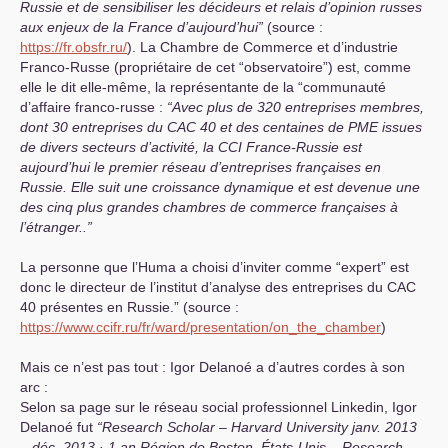
Russie et de sensibiliser les décideurs et relais d’opinion russes
aux enjeux de la France d’aujourd’hui”
(source :
https://fr.obsfr.ru/
). La Chambre de Commerce et d’industrie
Franco-Russe (propriétaire de cet “observatoire”) est, comme
elle le dit elle-même, la représentante de la “communauté
d’affaire franco-russe :
“Avec plus de 320 entreprises membres,
dont 30 entreprises du
CAC
40 et des centaines de
PME
issues
de divers secteurs d’activité, la
CCI
France-Russie est
aujourd’hui le premier réseau d’entreprises françaises en
Russie. Elle suit une croissance dynamique et est devenue une
des cinq plus grandes chambres de commerce françaises à
l’étranger..”
La personne que l’Huma a choisi d’inviter comme “expert” est
donc le directeur de l’institut d’analyse des entreprises du
CAC
40 présentes en Russie.” (source :
https://www.ccifr.ru/fr/ward/presentation/on_the_chamber
)
Mais ce n’est pas tout : Igor Delanoé a d’autres cordes à son
arc :
Selon sa page sur le réseau social professionnel Linkedin, Igor
Delanoé fut
“Research Scholar – Harvard University janv. 2013
– déc. 2013
·
1 an Région de Boston, États-Unis – Research