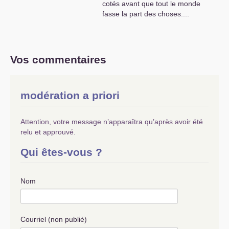
cotés avant que tout le monde
étatsuniens sont des fieffés
fasse la part des choses....
menteurs et des aventuriers du fric
sans partage prêt à tout , même à
e
nous entrainer dans une 3
guerre
mondiale suicidaire ....pour l’argent
ils sont capables de tout ces
Vos commentaires
capitalistes
!!!!
modération a priori
Attention, votre message n’apparaîtra qu’après avoir été
relu et approuvé.
Qui êtes-vous ?
Nom
Courriel (non publié)