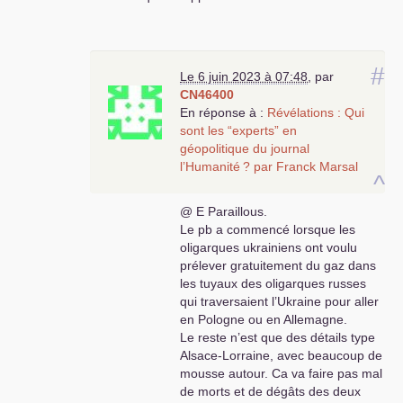
Melloni-Le Pen ou autres
aventuriers politiques comme l’a
montré le moment Trump ou Biden
aujourd’hui .
#
Le 6 juin 2023 à 07:48
,
par
Pour moi c’est clair je suis en
CN46400
soutien à l’armée russe et à son
En réponse à :
Révélations : Qui
peuple qui poursuit cette lutte qui
sont les “experts” en
n’a jamais cessé depuis la fin de la
géopolitique du journal
seconde guerre mondiale ,
l’Humanité
? par Franck Marsal
n’oublions pas que les Etats-Unis
^
sont responsables de plus de 300
@ E Paraillous.
millions de morts dans toutes les
Le pb a commencé lorsque les
guerres menées depuis 1945 . La
oligarques ukrainiens ont voulu
France a une amitié historique avec
prélever gratuitement du gaz dans
la Russie depuis 39/45, rappelons-
les tuyaux des oligarques russes
nous entre autre Normandie-
qui traversaient l’Ukraine pour aller
Niemen... et bien sûr aussi nos
en Pologne ou en Allemagne.
résistants de l’ombre contre
Le reste n’est que des détails type
l’horreur nazie ....Les dirigeants
Alsace-Lorraine, avec beaucoup de
russes et chinois sont des
mousse autour. Ca va faire pas mal
visionnaires historiques alors que
de morts et de dégâts des deux
les dirigeants européens et