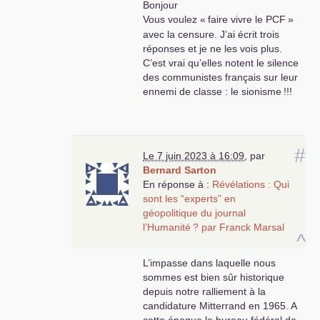
Bonjour
Vous voulez «
faire vivre le
PCF
»
avec la censure. J’ai écrit trois
réponses et je ne les vois plus.
C’est vrai qu’elles notent le silence
des communistes français sur leur
ennemi de classe : le sionisme
!!!
#
Le 7 juin 2023 à 16:09
,
par
Bernard Sarton
En réponse à :
Révélations : Qui
sont les “experts” en
géopolitique du journal
l’Humanité
? par Franck Marsal
^
L’impasse dans laquelle nous
sommes est bien sûr historique
depuis notre ralliement à la
candidature Mitterrand en 1965. A