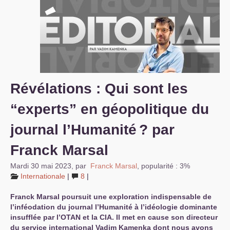
S’organiser
Comprendre...
Vie du site
Révélations : Qui sont les
“experts” en géopolitique du
journal l’Humanité
? par
Franck Marsal
Mardi 30 mai 2023
,
par
Franck Marsal
,
popularité : 3%
Internationale
|
8
|
Franck Marsal poursuit une exploration indispensable de
l’inféodation du journal l’Humanité à l’idéologie dominante
insufflée par l’
OTAN
et la
CIA
. Il met en cause son directeur
du service international Vadim Kamenka dont nous avons