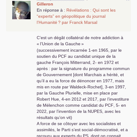
Gilleron
En réponse à :
Révélations : Qui sont les
“experts” en géopolitique du journal
l’Humanité
? par Franck Marsal
C’est un dégât collatéral de notre addiction à
«
l’Union de la Gauche
»
(successivement incarnée 1-en 1965, par le
soutien du
PCF
au candidat unique de la
gauche François Mitterrand, 2- en 1972 et
après : par la signature du programme commun
de Gouvernement [dont Marchais a hérité, et
qu’il a eu la force de dénoncer en 1977, mais
mis en route par Waldeck-Rochet], 3-en 1997,
par la Gauche Plurielle, mise en place par
Robert Hue, 4-en 2012 et 2017, par l’investiture
de Mélenchon comme candidat du
PCF
, 5- en
2022, par l’invention de la
NUPES
, avec les
résultats qu’on vit)
A force de se côtoyer avec les socialistes et
assimilés, le Parti s’est social-démocratisé, et a
recouru aux experts du
PS
, dont on connait