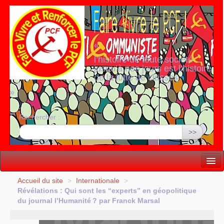
«
l’histoire de toute société
jusqu’à nos jours est l’histoire
de la lutte de classes
»
Rechercher :
>>
Vie politique
Accueil du site
>
Internationale
>
Révélations : Qui sont les “experts” en géopolitique
Lutter, Unir...
du journal l’Humanité
? par Franck Marsal
Internationale