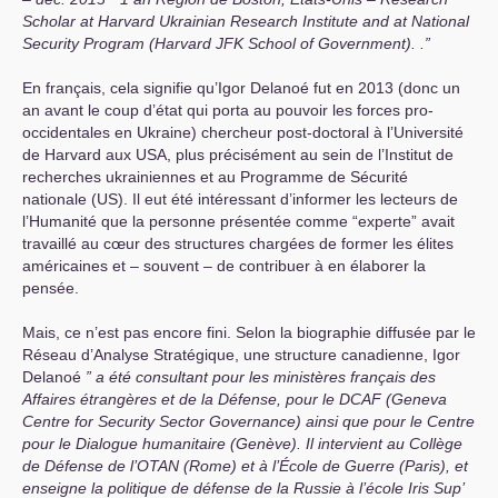
Scholar at Harvard Ukrainian Research Institute and at National
Security Program (Harvard
JFK
School of Government). .”
En français, cela signifie qu’Igor Delanoé fut en 2013 (donc un
an avant le coup d’état qui porta au pouvoir les forces pro-
occidentales en Ukraine) chercheur post-doctoral à l’Université
de Harvard aux
USA
, plus précisément au sein de l’Institut de
recherches ukrainiennes et au Programme de Sécurité
nationale (
US
). Il eut été intéressant d’informer les lecteurs de
l’Humanité que la personne présentée comme “experte” avait
travaillé au cœur des structures chargées de former les élites
américaines et – souvent – de contribuer à en élaborer la
pensée.
Mais, ce n’est pas encore fini. Selon la biographie diffusée par le
Réseau d’Analyse Stratégique, une structure canadienne, Igor
Delanoé
” a été consultant pour les ministères français des
Affaires étrangères et de la Défense, pour le
DCAF
(Geneva
Centre for Security Sector Governance) ainsi que pour le Centre
pour le Dialogue humanitaire (Genève). Il intervient au Collège
de Défense de l’
OTAN
(Rome) et à l’École de Guerre (Paris), et
enseigne la politique de défense de la Russie à l’école Iris Sup’