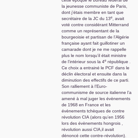
cette époque le bureau fédéral de
la jeunesse communiste de Paris,
dont j’étais membre en tant que
e
secrétaire de la
JC
du 13
, avait
voté contre considérant Mitterrand
comme un représentant de la
bourgeoisie et partisan de l’Algérie
française ayant fait guillotiner un
camarade dont je ne me rappelle
plus le nom lorsqu’il était ministre
e
de l’intérieur sous la 4
république .
Ce choix a entrainé le
PCF
dans le
déclin électoral et ensuite dans la
diminution des effectifs de ce parti.
Son ralliement à l’Euro-
communisme de source italienne l’a
amené à mal juger les évènements
de 1968 en France et les
évènements tchèques de contre
révolution
CIA
(alors qu’en 1956
lors des évènements hongrois ,
révolution aussi
CIA
,il avait
dénoncé cette contre-révolution).