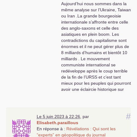
Aujourd’hui nous sommes dans la
même analyse sur l’Ukraine, Taiwan
ou Iran .La grande bourgeoisie
internationale s’affronte entre celle
des anglo-saxons et celle des
asiatiques en plein boom. Les
contradictions du capitalisme sont
énormes et il ne peut gérer plus de
8 milliards d’humains et bientôt 10
milliards . Le mouvement
communiste international se
redéveloppe après le coup terrible
de la fin de l’
URSS
et c’est tant
mieux pour les peuples qui pourront
avoir une éclaircie historique sur
leur avenir . La Chine-Cuba-
Vietnam sont en train de démontrer
qu’il est possible d’aller vers la
société communiste de nos rêves,
#
Le 5 juin 2023 à 22:26
,
par
d’autres pays d’Afrique ,
Elisabeth.paraillous
d’Amérique latine et d’Asie se
En réponse à :
Révélations : Qui sont les
posent la question de sortir du
“experts” en géopolitique du journal