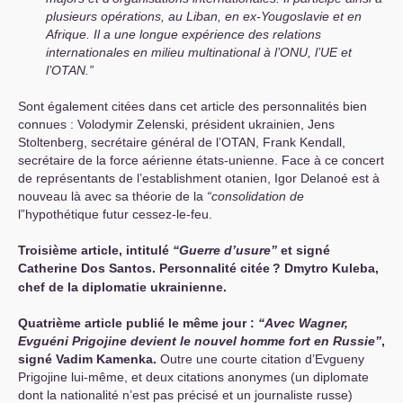
plusieurs opérations, au Liban, en ex-Yougoslavie et en
Afrique. Il a une longue expérience des relations
internationales en milieu multinational à l’
ONU
, l’
UE
et
l’
OTAN
.”
Sont également citées dans cet article des personnalités bien
connues : Volodymir Zelenski, président ukrainien, Jens
Stoltenberg, secrétaire général de l’
OTAN
, Frank Kendall,
secrétaire de la force aérienne états-unienne. Face à ce concert
de représentants de l’establishment otanien, Igor Delanoé est à
nouveau là avec sa théorie de la
“consolidation de
l”hypothétique futur cessez-le-feu.
Troisième article, intitulé
“Guerre d’usure”
et signé
Catherine Dos Santos. Personnalité citée
? Dmytro Kuleba,
chef de la diplomatie ukrainienne.
Quatrième article publié le même jour :
“Avec Wagner,
Evguéni Prigojine devient le nouvel homme fort en Russie”
,
signé Vadim Kamenka.
Outre une courte citation d’Evgueny
Prigojine lui-même, et deux citations anonymes (un diplomate
dont la nationalité n’est pas précisé et un journaliste russe)