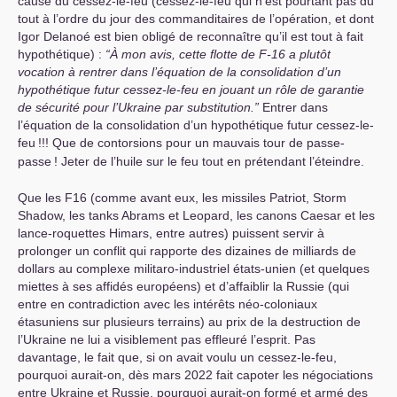
cause du cessez-le-feu (cessez-le-feu qui n’est pourtant pas du
tout à l’ordre du jour des commanditaires de l’opération, et dont
Igor Delanoé est bien obligé de reconnaître qu’il est tout à fait
hypothétique) :
“À mon avis, cette flotte de F-16 a plutôt
vocation à rentrer dans l’équation de la consolidation d’un
hypothétique futur cessez-le-feu en jouant un rôle de garantie
de sécurité pour l’Ukraine par substitution.”
Entrer dans
l’équation de la consolidation d’un hypothétique futur cessez-le-
feu
!!! Que de contorsions pour un mauvais tour de passe-
passe
! Jeter de l’huile sur le feu tout en prétendant l’éteindre.
Que les F16 (comme avant eux, les missiles Patriot, Storm
Shadow, les tanks Abrams et Leopard, les canons Caesar et les
lance-roquettes Himars, entre autres) puissent servir à
prolonger un conflit qui rapporte des dizaines de milliards de
dollars au complexe militaro-industriel états-unien (et quelques
miettes à ses affidés européens) et d’affaiblir la Russie (qui
entre en contradiction avec les intérêts néo-coloniaux
étasuniens sur plusieurs terrains) au prix de la destruction de
l’Ukraine ne lui a visiblement pas effleuré l’esprit. Pas
davantage, le fait que, si on avait voulu un cessez-le-feu,
pourquoi aurait-on, dès mars 2022 fait capoter les négociations
entre Ukraine et Russie, pourquoi aurait-on formé et armé des