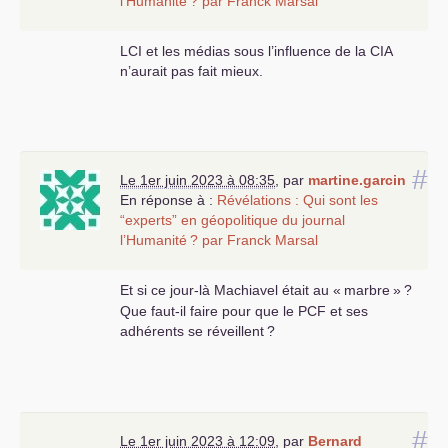
l’Humanité
? par Franck Marsal
LCI
et les médias sous l’influence de la
CIA
n’aurait pas fait mieux.
#
Le 1er juin 2023 à 08:35
,
par
martine.garcin
En réponse à :
Révélations : Qui sont les
“experts” en géopolitique du journal
l’Humanité
? par Franck Marsal
Et si ce jour-là Machiavel était au «
marbre
»
?
Que faut-il faire pour que le
PCF
et ses
adhérents se réveillent
?
#
Le 1er juin 2023 à 12:09
,
par
Bernard