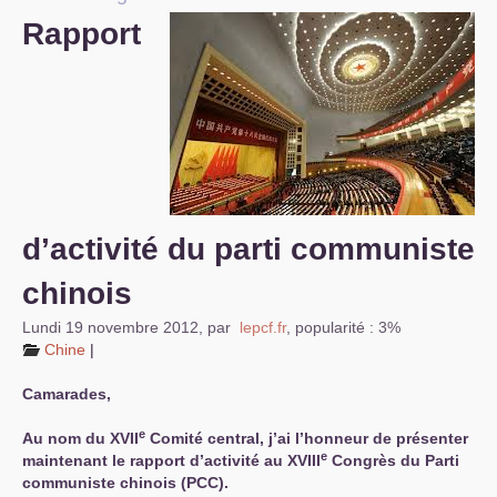
Rapport
S’organiser
Comprendre...
Vie du site
d’activité du parti communiste
chinois
Lundi 19 novembre 2012
,
par
lepcf.fr
,
popularité : 3%
Chine
|
Camarades,
e
Au nom du
XVII
Comité central, j’ai l’honneur de présenter
e
maintenant le rapport d’activité au
XVIII
Congrès du Parti
communiste chinois (
PCC
).