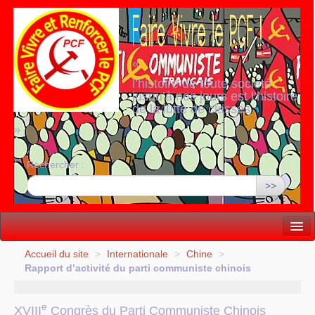
«
l’histoire de toute société
jusqu’à nos jours est l’histoire
de la lutte de classes
»
Rechercher :
>>
Vie politique
Accueil du site
>
Internationale
>
Chine
>
Rapport d’activité du parti communiste chinois
Lutter, Unir...
Internationale
e
XVIII
Congrès du Parti Communiste Chinois