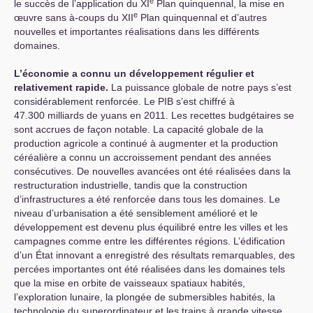
e
le succès de l’application du
XI
Plan quinquennal, la mise en
e
œuvre sans à-coups du
XII
Plan quinquennal et d’autres
nouvelles et importantes réalisations dans les différents
domaines.
L’économie a connu un développement régulier et
relativement rapide.
La puissance globale de notre pays s’est
considérablement renforcée. Le
PIB
s’est chiffré à
47.300 milliards de yuans en 2011. Les recettes budgétaires se
sont accrues de façon notable. La capacité globale de la
production agricole a continué à augmenter et la production
céréalière a connu un accroissement pendant des années
consécutives. De nouvelles avancées ont été réalisées dans la
restructuration industrielle, tandis que la construction
d’infrastructures a été renforcée dans tous les domaines. Le
niveau d’urbanisation a été sensiblement amélioré et le
développement est devenu plus équilibré entre les villes et les
campagnes comme entre les différentes régions. L’édification
d’un État innovant a enregistré des résultats remarquables, des
percées importantes ont été réalisées dans les domaines tels
que la mise en orbite de vaisseaux spatiaux habités,
l’exploration lunaire, la plongée de submersibles habités, la
technologie du superordinateur et les trains à grande vitesse.