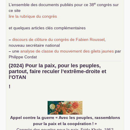
e
L’ensemble des documents publiés pour ce 38
congrès sur
ce site
lire la rubrique du congrès
et quelques articles clés complémentaires
–
discours de clôture du congrès de Fabien Roussel
,
nouveau secrétaire national
–
une
analyse de classe du mouvement des gilets jaunes
par
Philippe Cordat
–
un texte de Jean-Claude Delaunay
le marxisme est la
(2024) Pour la paix, pour les peuples,
science sociale de notre temps
partout, faire reculer l’extrême-droite et
–
un appel
proposé aux partis communistes et ouvrier
l’
OTAN
d’Europe
–
demandez
le numéro 10 de la revue Unir les Communistes
!
–
les
cinq chantiers pour contribuer au débat sur le projet
communiste
Appel contre la guerre «
Avec les peuples, rassemblons
pour la paix et la coopération
!
»
Congrès des peuples pour la paix, Frida Khalo, 1952