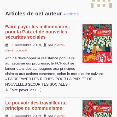
S’organiser
Articles de cet auteur
4 articles
Comprendre...
Faire payer les millionnaires,
Vie du site
pour la Paix et de nouvelles
sécurités sociales
11 novembre 2018
,
par
pierre-
olivier.poyard
Afin de développer la résistance populaire
au fascisme qui progresse, le
PCF
doit se
lancer dans des campagnes aux principes
clairs et aux actions concrètes, selon le mot d’ordre suivant :
«
FAIRE
PAYER
LES
RICHES
,
POUR
LA
PAIX
ET
DE
NOUVELLES
SECURITES
SOCIALES
».
1/ Faire payer les (…)
Le pouvoir des travailleurs,
principe du communisme
11 novembre 2018
,
par
pierre-