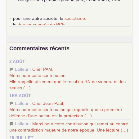
–
pour une autre société, le
socialisme
.
–
le
dernier congrès du
PCF
e
–
contribution de jeunes communistes au 39
congrès :
Six
chantiers pour affirmer l’ambition révolutionnaire du
PCF
–
un texte de Jean-Claude Delaunay
le marxisme est la
Commentaires récents
science sociale de notre temps
–
un appel
proposé aux partis communistes et ouvrier
2 AOÛT
d’Europe
–
les
cinq chantiers pour contribuer au débat sur le projet
Lafleur :
Cher
PAM
,
communiste
Merci pour cette contribution.
Elle rappelle utilement que le recul du
RN
ne viendra ni des
seules (…)
1ER AOÛT
Lafleur :
Cher Jean-Paul,
Merci pour cette contribution qui rappelle que la première
défense d’une nation est la protection (…)
Lafleur :
Merci pour cette contribution qui remet au centre
une contradiction majeure de notre époque. Une lecture (…)
29 JUILLET