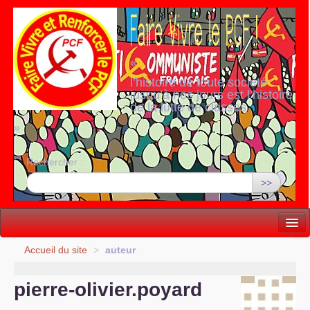
«
l’histoire de toute société
jusqu’à nos jours est l’histoire
de la lutte de classes
»
Rechercher :
>>
Vie politique
Accueil du site
>
auteur
Lutter, Unir...
pierre-olivier.poyard
Internationale