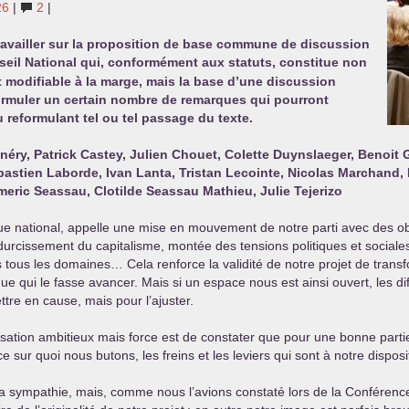
26
|
2
|
travailler sur la proposition de base commune de discussion
seil National qui, conformément aux statuts, constitue non
nt modifiable à la marge, mais la base d’une discussion
formuler un certain nombre de remarques qui pourront
 reformulant tel ou tel passage du texte.
éry, Patrick Castey, Julien Chouet, Colette Duynslaeger, Benoit G
ébastien Laborde, Ivan Lanta, Tristan Lecointe, Nicolas Marchand, 
eric Seassau, Clotilde Seassau Mathieu, Julie Tejerizo
 que national, appelle une mise en mouvement de notre parti avec des obje
durcissement du capitalisme, montée des tensions politiques et sociales
ns tous les domaines… Cela renforce la validité de notre projet de transf
e qui le fasse avancer. Mais si un espace nous est ainsi ouvert, les d
tre en cause, mais pour l’ajuster.
nisation ambitieux mais force est de constater que pour une bonne partie
e sur quoi nous butons, les freins et les leviers qui sont à notre disposi
 sympathie, mais, comme nous l’avions constaté lors de la Conférence 