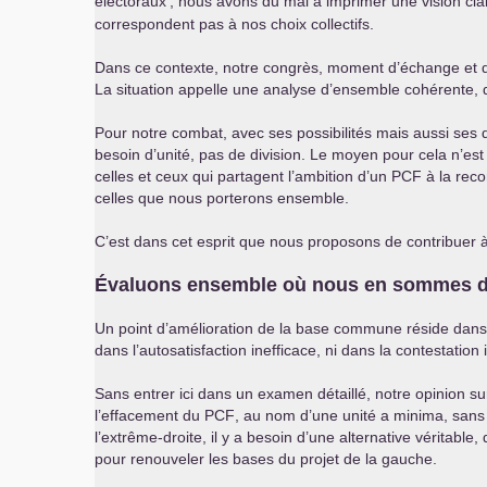
électoraux
; nous avons du mal à imprimer une vision clair
correspondent pas à nos choix collectifs.
Dans ce contexte, notre congrès, moment d’échange et de dé
La situation appelle une analyse d’ensemble cohérente, de
Pour notre combat, avec ses possibilités mais aussi ses di
besoin d’unité, pas de division. Le moyen pour cela n’est
celles et ceux qui partagent l’ambition d’un
PCF
à la reco
celles que nous porterons ensemble.
C’est dans cet esprit que nous proposons de contribuer 
Évaluons ensemble où nous en sommes dan
Un point d’amélioration de la base commune réside dans l
dans l’autosatisfaction inefficace, ni dans la contestation
Sans entrer ici dans un examen détaillé, notre opinion s
l’effacement du
PCF
, au nom d’une unité a minima, sans c
l’extrême-droite, il y a besoin d’une alternative véritab
pour renouveler les bases du projet de la gauche.