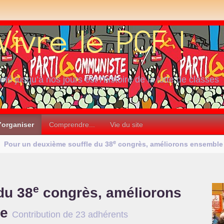
iété jusqu’à nos jours est l’histoire de la lutte de classes
’organiser
Comprendre...
Vie du site
e
Pour un deuxième souffle du 38
congrès, améliorons ensemble
e
du 38
congrès, améliorons
ne
Contribution de 23 adhérents