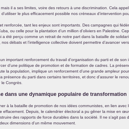
ais il a ses limites, voire des retours à une discrimination. Cela appelle
açon d’utiliser le plus efficacement possible nos créneaux d’intervention
 et renforcée, tant les enjeux sont importants. Des campagnes qui fédèr
uba, ou celle pour la plantation d’un million d’oliviers en Palestine. C
 a été perçu comme un retrait de notre part dans la bataille de solidari
 nos débats et l’intelligence collective doivent permettre d’avancer ve
n important renforcement du travail d’organisation du parti et de son i
er d’une politique de promotion et de formation de cadres. La présence 
te la population, implique un renforcement d’une grande ampleur pour f
a présence du parti dans certains territoires, et donc d’assurer le reno
 le Congrès.
euse dans une dynamique populaire de transformation
er à la bataille de promotion de nos idées communistes, en lien avec l
e effacement. Depuis, le calendrier électoral a pu gêner la mise en œuv
uire des rapports de force durables dans la société. Il ne s’agit pas d’
me deux dimensions d’un même mouvement.