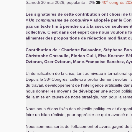
e
Samedi 30 mai 2026
,
popularité : 2%
40
congrès 20
Les signataires de cette contribution ont choisi de 
«
Un communisme de conquête
» adoptée par le Con
pas un texte fini à prendre ou à laisser, ou seuleme
collective. C’est dans cet esprit que nous voulons 
alimenter des propositions de rédaction modifiant ou
Contribution de : Charlotte Balavoine, Stéphane Bonn
Christophe Grassullo, Florian Gulli, Elsa Koerner, S
Oztorun, Ozer Oztorun, Marie-Françoise Sanchez, Aym
L’intensification de la crise, tant au niveau international
Depuis le 38ᵉ Congrès, celle-ci a profondément évolué : 
du travail, développement de l’intelligence artificielle da
nous donner les moyens de développer une action politiqu
de la mise en œuvre de notre stratégie, non pour la remet
Nous nous étions fixés des objectifs politiques et d’orga
faire un bilan réaliste, pour apprécier ce qui a avancé et c
Nous sommes sortis de l’effacement et avons gagné de la