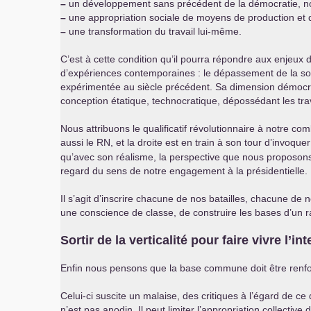
–
un développement sans précédent de la démocratie, no
–
une appropriation sociale de moyens de production et
–
une transformation du travail lui-même.
C’est à cette condition qu’il pourra répondre aux enjeux 
d’expériences contemporaines : le dépassement de la soc
expérimentée au siècle précédent. Sa dimension démocrat
conception étatique, technocratique, dépossédant les trav
Nous attribuons le qualificatif révolutionnaire à notre 
aussi le
RN
, et la droite est en train à son tour d’invoque
qu’avec son réalisme, la perspective que nous proposons,
regard du sens de notre engagement à la présidentielle.
Il s’agit d’inscrire chacune de nos batailles, chacune de 
une conscience de classe, de construire les bases d’un 
Sortir de la verticalité pour faire vivre l’in
Enfin nous pensons que la base commune doit être renfor
Celui-ci suscite un malaise, des critiques à l’égard de c
n’est pas anodin. Il peut limiter l’appropriation collective d