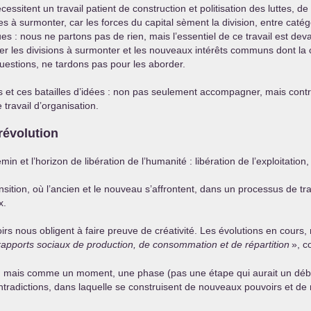
sitent un travail patient de construction et politisation des luttes, d
 à surmonter, car les forces du capital sèment la division, entre catégor
ues : nous ne partons pas de rien, mais l’essentiel de ce travail est de
fier les divisions à surmonter et les nouveaux intérêts communs dont l
uestions, ne tardons pas pour les aborder.
 et ces batailles d’idées : non pas seulement accompagner, mais contribu
 travail d’organisation.
révolution
 l’horizon de libération de l’humanité : libération de l’exploitation, 
ition, où l’ancien et le nouveau s’affrontent, dans un processus de tra
x.
irs nous obligent à faire preuve de créativité. Les évolutions en cours,
rapports sociaux de production, de consommation et de répartition
», c
, mais comme un moment, une phase (pas une étape qui aurait un débu
tradictions, dans laquelle se construisent de nouveaux pouvoirs et de 