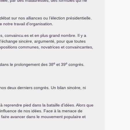
uillée, par des maladresses, des formules qui ne
bat sur nos alliances ou l’élection présidentielle.
notre travail d’organisation.
es, convaincu.es et en plus grand nombre. Il y a
s d’échange sincère, argumenté, pour que toutes
ropositions communes, novatrices et convaincantes,
e
e
, dans le prolongement des 38
et 39
congrès.
nos deux derniers congrès. Un bilan sincère, ni
 reprendre pied dans la bataille d’idées. Alors que
 l’influence de nos idées. Face à la menace de
 de faire avancer dans le mouvement populaire et