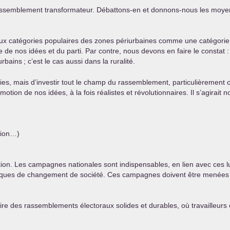
rassemblement transformateur. Débattons-en et donnons-nous les moyen
aux catégories populaires des zones périurbaines comme une catégorie à 
 de nos idées et du parti. Par contre, nous devons en faire le constat
urbains
; c’est le cas aussi dans la ruralité.
ies, mais d’investir tout le champ du rassemblement, particulièrement c
romotion de nos idées, à la fois réalistes et révolutionnaires. Il s’agira
stion…)
ion. Les campagnes nationales sont indispensables, en lien avec ces lutte
itiques de changement de société. Ces campagnes doivent être menées da
re des rassemblements électoraux solides et durables, où travailleurs e