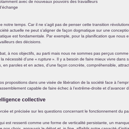
tamment avec de nouveaux pouvoirs des travailleurs
 d’échange
de notre temps. Car il ne s’agit pas de penser cette transition révoluti
iété actuelle ne peut s’aligner de façon dogmatique sur une conceptio
ique est fondamentale. Par exemple, pour la planification que nous en
ailleurs des décisions.
combat, à nos objectifs, au parti mais nous ne sommes pas perçus comme
r la nécessité d’une «
rupture
». Il y a besoin de faire mieux vivre dan
 en paroles et en actes, d’une façon concrète, compréhensible, attracti
nos propositions dans une visée de libération de la société face à l’empr
rassemblement capable de faire échec à l’extrême-droite et d’avancer 
telligence collective
cée et précisée sur les questions concernant le fonctionnement du par
e qui est ressenti comme une forme de verticalité persistante, un manq
e nos choix, appauvrir le débat et, in fine, affaiblir notre capacité d’initia