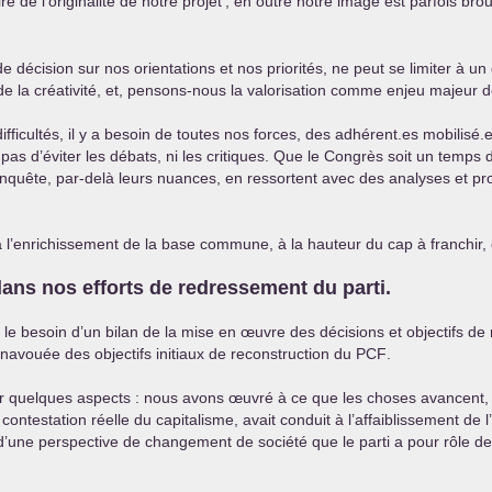
e de l’originalité de notre projet
; en outre notre image est parfois bro
cision sur nos orientations et nos priorités, ne peut se limiter à un dé
 la créativité, et, pensons-nous la valorisation comme enjeu majeur de 
fficultés, il y a besoin de toutes nos forces, des adhérent.es mobilisé.
 pas d’éviter les débats, ni les critiques. Que le Congrès soit un temp
nquête, par-delà leurs nuances, en ressortent avec des analyses et p
à l’enrichissement de la base commune, à la hauteur du cap à franchir
s nos efforts de redressement du parti.
e besoin d’un bilan de la mise en œuvre des décisions et objectifs de 
 inavouée des objectifs initiaux de reconstruction du
PCF
.
ur quelques aspects : nous avons œuvré à ce que les choses avancent, à
ontestation réelle du capitalisme, avait conduit à l’affaiblissement de
le, d’une perspective de changement de société que le parti a pour rôle