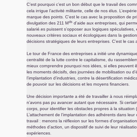
C’est pourquoi c’est un bon début que le travail des comm
cela irrigue l’activité militante, celle de nos élus. L’expé
marque des points. C’est le cas avec la proposition de pr
ds
divulgation des 211 M
d’aide aux entreprises, qui permet
salarié.es puissent s’opposer aux logiques spéculatives, 
nouveaux critères sociaux et écologiques dans la gestion 
décisions stratégiques de leurs entreprises. C’est le cas a
Le tour de France des entreprises a initié une dynamique
centralité de la lutte contre le capitalisme, du rassemble
mieux comprendre pourquoi nos idées, si elles peuvent ê
les moments décisifs, des journées de mobilisation ou d’
l’implantation d’industries, contre la désertification médi
de pouvoir sur les décisions et les moyens financiers.
Une décision importante a été de travailler à nous réimplan
n’avons pas pu avancer autant que nécessaire. Si certaine
corps, pour identifier les obstacles propres à la situation
L’attachement de l’implantation des adhérents dans leur co
travail : menons la réflexion sur les formes d’organisation
méthodes d’action, un dispositif de suivi de leur réalisa
expériences.