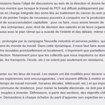
issions fasse l’objet de discussions au sein de la direction et donne li
rience montre que lorsque le travail du
PCF
est diffusé publiquement par n
ise en charge intégrale des soins liés au traitement du cancer du sein
 de pointer l’enjeu de nouveaux pouvoirs à conquérir sur la production e
et de suraccumulation capitaliste : pour ce faire, nous avons besoin de 
des entreprises, avec droit de décision des salariés et de leurs organis
ussi avec le plan climat qui a suscité de l’intérêt et des débats, même s
, prolongée par la campagne Nouvelle industrie et services publics, qu
ment du monde du travail. Dans cette dynamique, il nous faut faire aussi
tre écoutées ponctuellement et localement, n’impriment que partielleme
élection. Notamment pour que les collectifs que nous impulsons ou dont 
cale, les transports, l’école, etc.) ne soient pas seulement en résistance,
ter sur les lieux de travail. Les statuts ont été modifiés pour devenir u
s expériences sont encourageantes, c’est souvent difficile à mettre en 
 (temps de travail morcelé, horaires décalés, télétravail, etc.) et qui i
mmune de résidence, pour mener la bataille électorale, ne doit pas être 
 souples à inventer. Définissons, à partir des sections, des objectifs chi
tion. Demandons à chaque échelon du parti d’apporter son expertise en v