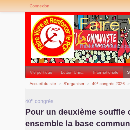
Connexion
«
l’histoire de toute soc
»
Vie politique
Lutter, Unir...
Internationale
S
e
Accueil du site
>
S’organiser
>
40
congrès 2026
>
e
40
congrès
Pour un deuxième souffle 
ensemble la base commu