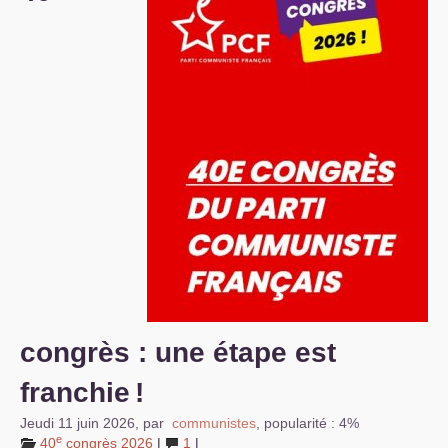
S’organiser
Comprendre...
Vie du site
congrès : une étape est
franchie
!
Jeudi 11 juin 2026
,
par
communistes
,
popularité : 4%
e
40
congrès 2026
|
1
|