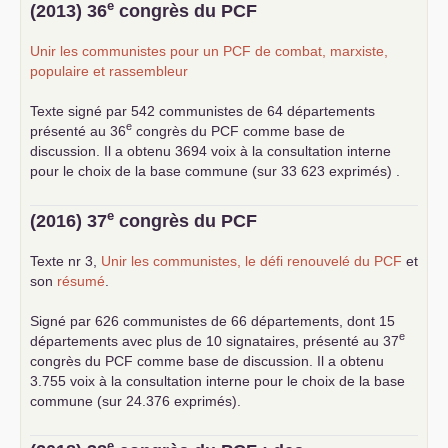
... lire la suite
e
(2013) 36
congrès du
PCF
Unir les communistes pour un
PCF
de combat, marxiste,
populaire et rassembleur
Texte signé par 542 communistes de 64 départements
e
présenté au 36
congrès du
PCF
comme base de
discussion. Il a obtenu 3694 voix à la consultation interne
pour le choix de la base commune (sur 33 623 exprimés) .
e
(2016) 37
congrès du
PCF
Texte nr 3,
Unir les communistes, le défi renouvelé du
PCF
et
son
résumé
.
Signé par 626 communistes de 66 départements, dont 15
e
départements avec plus de 10 signataires, présenté au 37
congrès du
PCF
comme base de discussion. Il a obtenu
3.755 voix à la consultation interne pour le choix de la base
commune (sur 24.376 exprimés).
e