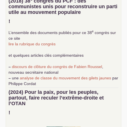
(2018) 38
congrès du
PCF
: des
communistes unis pour reconstruire un parti
utile au mouvement populaire
!
e
L’ensemble des documents publiés pour ce 38
congrès sur
ce site
lire la rubrique du congrès
et quelques articles clés complémentaires
–
discours de clôture du congrès de Fabien Roussel
,
nouveau secrétaire national
–
une
analyse de classe du mouvement des gilets jaunes
par
Philippe Cordat
–
un texte de Jean-Claude Delaunay
le marxisme est la
(2024) Pour la paix, pour les peuples,
science sociale de notre temps
partout, faire reculer l’extrême-droite et
–
un appel
proposé aux partis communistes et ouvrier
l’
OTAN
d’Europe
–
demandez
le numéro 10 de la revue Unir les Communistes
!
–
les
cinq chantiers pour contribuer au débat sur le projet
communiste