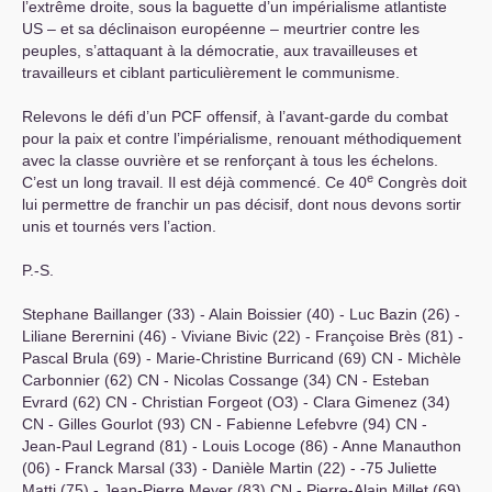
l’extrême droite, sous la baguette d’un impérialisme atlantiste
US
– et sa déclinaison européenne – meurtrier contre les
peuples, s’attaquant à la démocratie, aux travailleuses et
travailleurs et ciblant particulièrement le communisme.
Relevons le défi d’un
PCF
offensif, à l’avant-garde du combat
pour la paix et contre l’impérialisme, renouant méthodiquement
avec la classe ouvrière et se renforçant à tous les échelons.
e
C’est un long travail. Il est déjà commencé. Ce 40
Congrès doit
lui permettre de franchir un pas décisif, dont nous devons sortir
unis et tournés vers l’action.
P.-S.
Stephane Baillanger (33) - Alain Boissier (40) - Luc Bazin (26) -
Liliane Berernini (46) - Viviane Bivic (22) - Françoise Brès (81) -
Pascal Brula (69) - Marie-Christine Burricand (69)
CN
- Michèle
Carbonnier (62)
CN
- Nicolas Cossange (34)
CN
- Esteban
Evrard (62)
CN
- Christian Forgeot (O3) - Clara Gimenez (34)
CN
- Gilles Gourlot (93)
CN
- Fabienne Lefebvre (94)
CN
-
Jean-Paul Legrand (81) - Louis Locoge (86) - Anne Manauthon
(06) - Franck Marsal (33) - Danièle Martin (22) - -75 Juliette
Matti (75) - Jean-Pierre Meyer (83)
CN
- Pierre-Alain Millet (69)