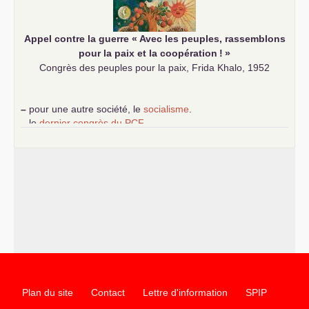
Appel contre la guerre «
Avec les peuples, rassemblons
pour la paix et la coopération
!
»
Congrès des peuples pour la paix, Frida Khalo, 1952
–
pour une autre société, le
socialisme
.
–
le
dernier congrès du
PCF
e
–
contribution de jeunes communistes au 39
congrès :
Six
chantiers pour affirmer l’ambition révolutionnaire du
PCF
–
un texte de Jean-Claude Delaunay
le marxisme est la
science sociale de notre temps
–
un appel
proposé aux partis communistes et ouvrier
d’Europe
–
les
cinq chantiers pour contribuer au débat sur le projet
communiste
Plan du site
Contact
Lettre d'information
SPIP