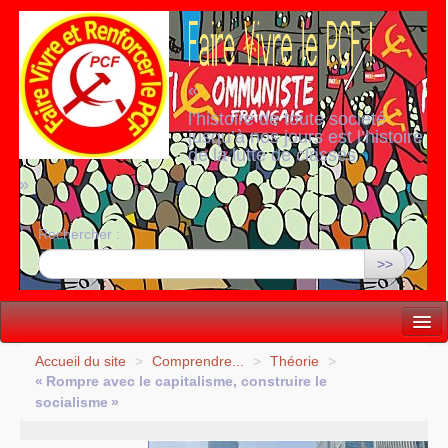
«
l’histoire de toute société
jusqu’à nos jours est l’histoire
de la lutte de classes
»
Rechercher :
>>
Vie politique
Accueil du site
>
Comprendre...
>
Théorie
>
«
Rompre avec le capitalisme, construire le
Lutter, Unir...
socialisme
»
Internationale