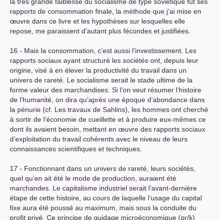
la très grande faiblesse du socialisme de type soviétique fut ses
rapports de consommation finale, la méthode que j’ai mise en
œuvre dans ce livre et les hypothèses sur lesquelles elle
repose, me paraissent d’autant plus fécondes et justifiées.
16 - Mais la consommation, c’est aussi l’investissement. Les
rapports sociaux ayant structuré les sociétés ont, depuis leur
origine, visé à en élever la productivité du travail dans un
univers de rareté. Le socialisme serait le stade ultime de la
forme valeur des marchandises. Si l’on veut résumer l’histoire
de l’humanité, on dira qu’après une époque d’abondance dans
la pénurie (cf. Les travaux de Sahlins), les hommes ont cherché
à sortir de l’économie de cueillette et à produire eux-mêmes ce
dont ils avaient besoin, mettant en œuvre des rapports sociaux
d’exploitation du travail cohérents avec le niveau de leurs
connaissances scientifiques et techniques.
17 - Fonctionnant dans un univers de rareté, leurs sociétés,
quel qu’en ait été le mode de production, auraient été
marchandes. Le capitalisme industriel serait l’avant-dernière
étape de cette histoire, au cours de laquelle l’usage du capital
fixe aura été poussé au maximum, mais sous la conduite du
profit privé. Ce principe de guidage microéconomique (pr/k)