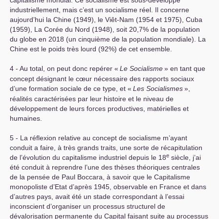
capitalisme mondial. Ce socialisme est sous-développé
industriellement, mais c’est un socialisme réel. Il concerne
aujourd’hui la Chine (1949), le Viêt-Nam (1954 et 1975), Cuba
(1959), La Corée du Nord (1948), soit 20,7% de la population
du globe en 2018 (un cinquième de la population mondiale). La
Chine est le poids très lourd (92%) de cet ensemble.
4 - Au total, on peut donc repérer «
Le Socialisme
» en tant que
concept désignant le cœur nécessaire des rapports sociaux
d’une formation sociale de ce type, et «
Les Socialismes
»,
réalités caractérisées par leur histoire et le niveau de
développement de leurs forces productives, matérielles et
humaines.
5 - La réflexion relative au concept de socialisme m’ayant
conduit a faire, à très grands traits, une sorte de récapitulation
e
de l’évolution du capitalisme industriel depuis le 18
siècle, j’ai
été conduit à reprendre l’une des thèses théoriques centrales
de la pensée de Paul Boccara, à savoir que le Capitalisme
monopoliste d’Etat d’après 1945, observable en France et dans
d’autres pays, avait été un stade correspondant à l’essai
inconscient d’organiser un processus structurel de
dévalorisation permanente du Capital faisant suite au processus