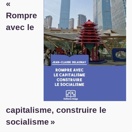
«
S’organiser
Rompre
Comprendre...
avec le
Vie du site
capitalisme, construire le
socialisme
»