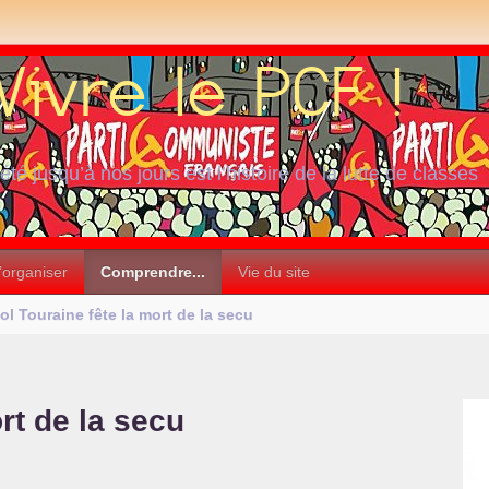
iété jusqu’à nos jours est l’histoire de la lutte de classes
’organiser
Comprendre...
Vie du site
ol Touraine fête la mort de la secu
rt de la secu