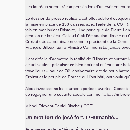
Les lauréats seront récompensés lors d’un évènement nati
Le dossier de presse réalisé à cet effet oublie d’évoquer
la mise en place de 138 caisses, avec l’aide de la
CGT
(m
fois en manipulant l’histoire, Il ne parle que de Pierre L
création de la sécu. Celle-ci était l’émanation directe du
Croizat dès sa nomination comme président de la Commissio
François Billoux, autre Ministre Communiste, jamais évoqu
Il est difficile d’admettre la réalité de l’Histoire et su
actuel veulent privatiser ce bien national qu’est notre b
e
travailleurs
» pour ce 70
anniversaire est de nous battre 
Croizat et le peuple de France qui l’ont bâti, ont voulu qu’e
Alors investissons les journées portes ouvertes, Conseils
de regagner une sécurité sociale comme l’a bâti Ambrois
Michel Etievent-Daniel Blache (
CGT
)
Un mot fort de josé fort, L’Humanité...
Anniversaire de la Sécurité Sociale, l’intox