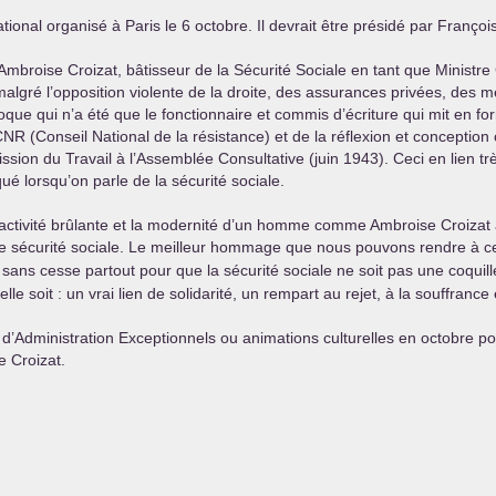
onal organisé à Paris le 6 octobre. Il devrait être présidé par Françoi
 Ambroise Croizat, bâtisseur de la Sécurité Sociale en tant que Ministre
algré l’opposition violente de la droite, des assurances privées, des 
aroque qui n’a été que le fonctionnaire et commis d’écriture qui mit en
CNR
(Conseil National de la résistance) et de la réflexion et conceptio
n du Travail à l’Assemblée Consultative (juin 1943). Ceci en lien très
é lorsqu’on parle de la sécurité sociale.
rtout l’activité brûlante et la modernité d’un homme comme Ambroise Croiza
elle sécurité sociale. Le meilleur hommage que nous pouvons rendre à ce
sans cesse partout pour que la sécurité sociale ne soit pas une coquille
lle soit : un vrai lien de solidarité, un rempart au rejet, à la souffrance 
 d’Administration Exceptionnels ou animations culturelles en octobre pou
e Croizat.