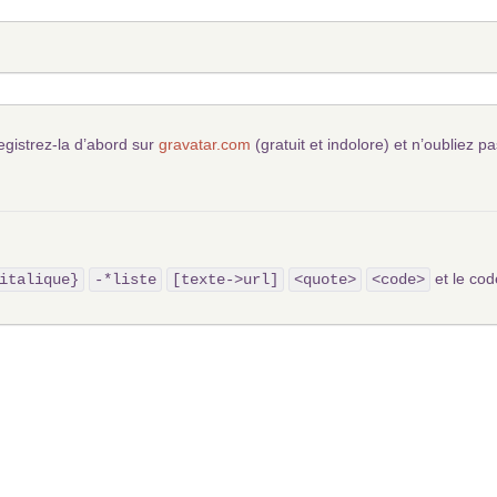
egistrez-la d’abord sur
gravatar.com
(gratuit et indolore) et n’oubliez pa
et le c
italique}
-*liste
[texte->url]
<quote>
<code>