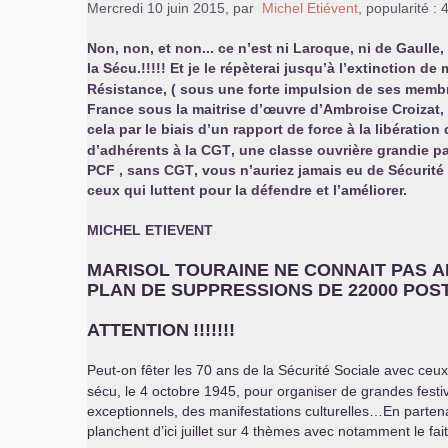
Mercredi 10 juin 2015
,
par
Michel Etiévent
,
popularité :
Non, non, et non... ce n’est ni Laroque, ni de Gaulle
la Sécu.!!!!! Et je le répèterai jusqu’à l’extinction de
Résistance, ( sous une forte impulsion de ses memb
France sous la maitrise d’œuvre d’Ambroise Croizat, m
cela par le biais d’un rapport de force à la libération q
d’adhérents à la
CGT
, une classe ouvrière grandie pa
PCF
, sans
CGT
, vous n’auriez jamais eu de Sécurité
ceux qui luttent pour la défendre et l’améliorer.
MICHEL
ETIEVENT
MARISOL
TOURAINE
NE
CONNAIT
PAS
A
PLAN
DE
SUPPRESSIONS
DE
22000
POS
ATTENTION
!!!!!!!
Peut-on fêter les 70 ans de la Sécurité Sociale avec ceux
sécu, le 4 octobre 1945, pour organiser de grandes festi
exceptionnels, des manifestations culturelles…En partena
planchent d’ici juillet sur 4 thèmes avec notamment le fait