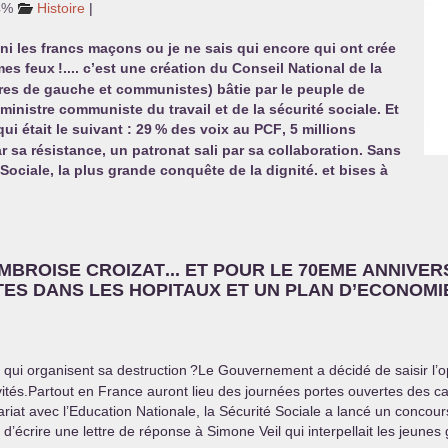
 4%
Histoire
|
, ni les francs maçons ou je ne sais qui encore qui ont crée
 mes feux
!.... c’est une création du Conseil National de la
res de gauche et communistes) bâtie par le peuple de
inistre communiste du travail et de la sécurité sociale. Et
ui était le suivant : 29
% des voix au
PCF
, 5 millions
r sa résistance, un patronat sali par sa collaboration. Sans
 Sociale, la plus grande conquête de la dignité. et bises à
MBROISE
CROIZAT
...
ET
POUR
LE
70EME
ANNIVER
TES
DANS
LES
HOPITAUX
ET
UN
PLAN
D’
ECONOMI
 qui organisent sa destruction
?Le Gouvernement a décidé de saisir l’op
vités.Partout en France auront lieu des journées portes ouvertes des ca
riat avec l’Education Nationale, la Sécurité Sociale a lancé un concour
 d’écrire une lettre de réponse à Simone Veil qui interpellait les jeunes