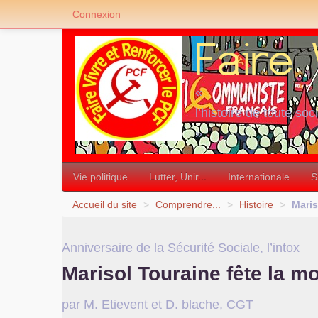
Connexion
«
l’histoire de toute soc
»
Vie politique
Lutter, Unir...
Internationale
S
Accueil du site
>
Comprendre...
>
Histoire
>
Maris
Anniversaire de la Sécurité Sociale, l’intox
Marisol Touraine fête la mo
par M. Etievent et D. blache,
CGT