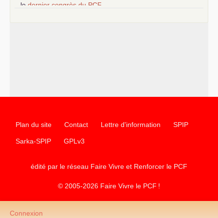
–
le
dernier congrès du
PCF
e
–
contribution de jeunes communistes au 39
congrès :
Six
chantiers pour affirmer l’ambition révolutionnaire du
PCF
–
un texte de Jean-Claude Delaunay
le marxisme est la
science sociale de notre temps
–
un appel
proposé aux partis communistes et ouvrier
d’Europe
–
les
cinq chantiers pour contribuer au débat sur le projet
communiste
Plan du site
Contact
Lettre d'information
SPIP
Sarka-SPIP
GPLv3
édité par le réseau Faire Vivre et Renforcer le
PCF
© 2005-2026 Faire Vivre le
PCF
!
Connexion