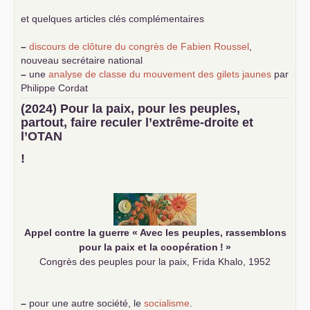
et quelques articles clés complémentaires
–
discours de clôture du congrès de Fabien Roussel
,
nouveau secrétaire national
–
une
analyse de classe du mouvement des gilets jaunes
par
Philippe Cordat
–
un texte de Jean-Claude Delaunay
le marxisme est la
(2024) Pour la paix, pour les peuples,
science sociale de notre temps
partout, faire reculer l’extrême-droite et
–
un appel
proposé aux partis communistes et ouvrier
l’
OTAN
d’Europe
–
demandez
le numéro 10 de la revue Unir les Communistes
!
–
les
cinq chantiers pour contribuer au débat sur le projet
communiste
Appel contre la guerre «
Avec les peuples, rassemblons
pour la paix et la coopération
!
»
Congrès des peuples pour la paix, Frida Khalo, 1952
–
pour une autre société, le
socialisme
.