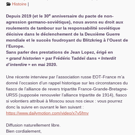
Histoire
|
e
Depuis 2019 (et le 30
anniversaire du pacte de non-
agression germano-soviétique), nous avons eu droit aux
roulements de tambour sur la responsabilité soviétique
décisive dans le déclenchement de la Deuxième Guerre
mondiale et le succès foudroyant du Blitzkrieg à l’Ouest de
l’Europe.
Sans parler des prestations de Jean Lopez, érigé en
«
grand historien
» par Frédéric Taddeï dans «
Interdit
d’interdire
» en mai 2020.
Une récente interview par l’association russe
EOT
-France m’a
donné l’occasion d’un rappel historique sur les circonstances du
fiasco de l’alliance de revers tripartite France-Grande-Bretagne-
URSS
(supposée renouveler l’alliance tripartite de 1914), fiasco
si volontiers attribué à Moscou sous nos cieux : vous pourrez
donc la suivre en ouvrant le lien suivant :
https://www.dailymotion.com/video/x7v5fmv
Diffusion naturellement libre.
Bien cordialement,