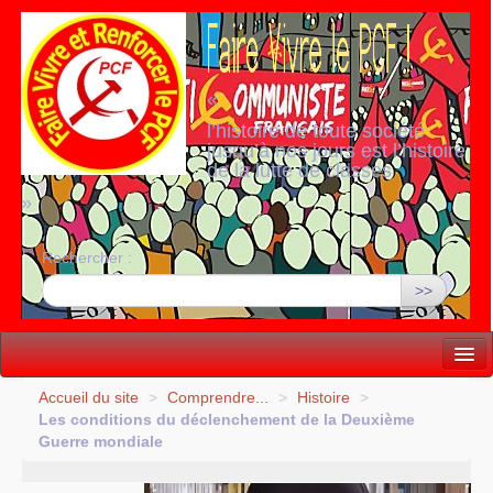
«
l’histoire de toute société
jusqu’à nos jours est l’histoire
de la lutte de classes
»
Rechercher :
>>
Vie politique
Accueil du site
>
Comprendre...
>
Histoire
>
Les conditions du déclenchement de la Deuxième
Lutter, Unir...
Guerre mondiale
Internationale