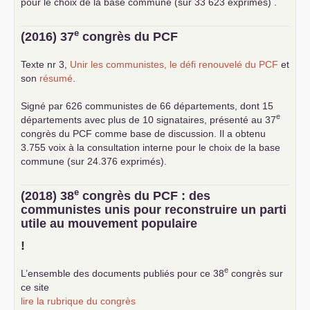
pour le choix de la base commune (sur 33 623 exprimés) .
e
(2016) 37
congrès du
PCF
Texte nr 3,
Unir les communistes, le défi renouvelé du
PCF
et
son
résumé
.
Signé par 626 communistes de 66 départements, dont 15
e
départements avec plus de 10 signataires, présenté au 37
congrès du
PCF
comme base de discussion. Il a obtenu
3.755 voix à la consultation interne pour le choix de la base
commune (sur 24.376 exprimés).
e
(2018) 38
congrès du
PCF
: des
communistes unis pour reconstruire un parti
utile au mouvement populaire
!
e
L’ensemble des documents publiés pour ce 38
congrès sur
ce site
lire la rubrique du congrès