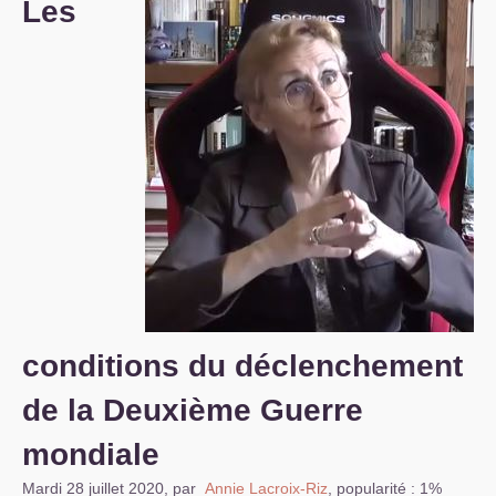
Les
S’organiser
Comprendre...
Vie du site
conditions du déclenchement
de la Deuxième Guerre
mondiale
Mardi 28 juillet 2020
,
par
Annie Lacroix-Riz
,
popularité : 1%