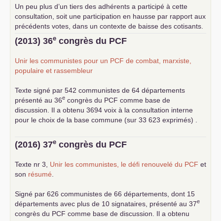
Un peu plus d’un tiers des adhérents a participé à cette
consultation, soit une participation en hausse par rapport aux
précédents votes, dans un contexte de baisse des cotisants.
... lire la suite
e
(2013) 36
congrès du
PCF
Unir les communistes pour un
PCF
de combat, marxiste,
populaire et rassembleur
Texte signé par 542 communistes de 64 départements
e
présenté au 36
congrès du
PCF
comme base de
discussion. Il a obtenu 3694 voix à la consultation interne
pour le choix de la base commune (sur 33 623 exprimés) .
e
(2016) 37
congrès du
PCF
Texte nr 3,
Unir les communistes, le défi renouvelé du
PCF
et
son
résumé
.
Signé par 626 communistes de 66 départements, dont 15
e
départements avec plus de 10 signataires, présenté au 37
congrès du
PCF
comme base de discussion. Il a obtenu