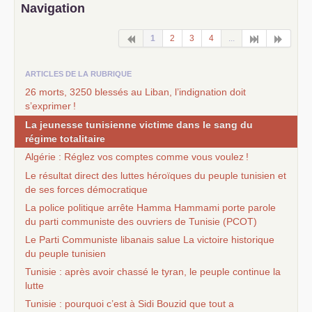
Navigation
1
2
3
4
...
ARTICLES DE LA RUBRIQUE
26 morts, 3250 blessés au Liban, l’indignation doit
s’exprimer
!
La jeunesse tunisienne victime dans le sang du
régime totalitaire
Algérie : Réglez vos comptes comme vous voulez
!
Le résultat direct des luttes héroïques du peuple tunisien et
de ses forces démocratique
La police politique arrête Hamma Hammami porte parole
du parti communiste des ouvriers de Tunisie (
PCOT
)
Le Parti Communiste libanais salue La victoire historique
du peuple tunisien
Tunisie : après avoir chassé le tyran, le peuple continue la
lutte
Tunisie : pourquoi c’est à Sidi Bouzid que tout a