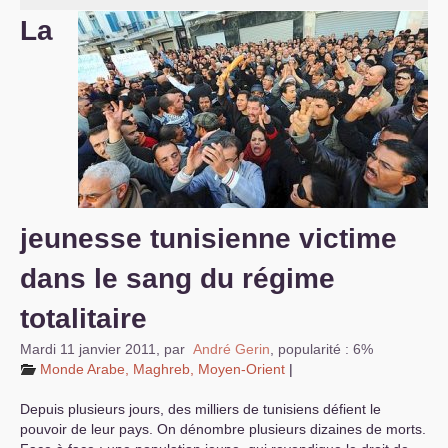
La
S’organiser
Comprendre...
Vie du site
jeunesse tunisienne victime
dans le sang du régime
totalitaire
Mardi 11 janvier 2011
,
par
André Gerin
,
popularité : 6%
Monde Arabe, Maghreb, Moyen-Orient
|
Depuis plusieurs jours, des milliers de tunisiens défient le
pouvoir de leur pays. On dénombre plusieurs dizaines de morts.