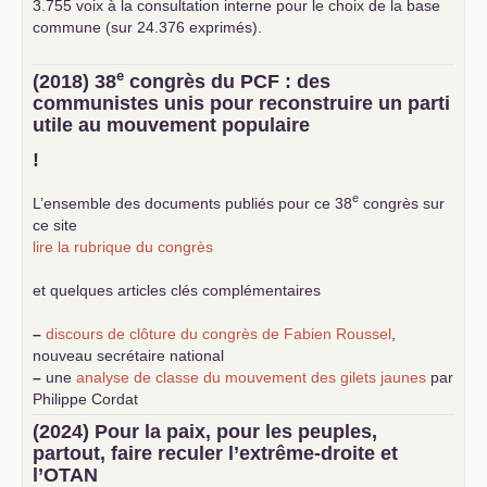
3.755 voix à la consultation interne pour le choix de la base
commune (sur 24.376 exprimés).
e
(2018) 38
congrès du
PCF
: des
communistes unis pour reconstruire un parti
utile au mouvement populaire
!
e
L’ensemble des documents publiés pour ce 38
congrès sur
ce site
lire la rubrique du congrès
et quelques articles clés complémentaires
–
discours de clôture du congrès de Fabien Roussel
,
nouveau secrétaire national
–
une
analyse de classe du mouvement des gilets jaunes
par
Philippe Cordat
–
un texte de Jean-Claude Delaunay
le marxisme est la
(2024) Pour la paix, pour les peuples,
science sociale de notre temps
partout, faire reculer l’extrême-droite et
–
un appel
proposé aux partis communistes et ouvrier
l’
OTAN
d’Europe