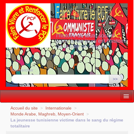
«
l’histoire de toute société
jusqu’à nos jours est l’histoire
de la lutte de classes
»
Rechercher :
>>
Vie politique
Accueil du site
>
Internationale
>
Monde Arabe, Maghreb, Moyen-Orient
>
Lutter, Unir...
La jeunesse tunisienne victime dans le sang du régime
totalitaire
Internationale