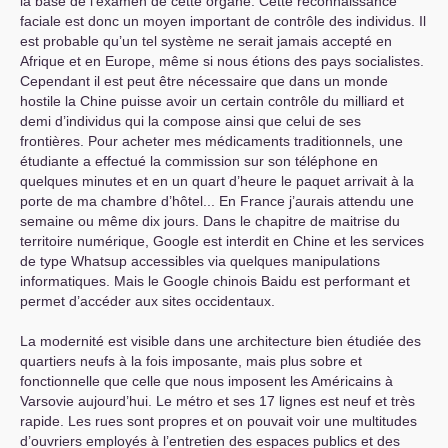
la base de l’examen de cette organe. Cette reconnaissance
faciale est donc un moyen important de contrôle des individus. Il
est probable qu’un tel système ne serait jamais accepté en
Afrique et en Europe, même si nous étions des pays socialistes.
Cependant il est peut être nécessaire que dans un monde
hostile la Chine puisse avoir un certain contrôle du milliard et
demi d’individus qui la compose ainsi que celui de ses
frontières. Pour acheter mes médicaments traditionnels, une
étudiante a effectué la commission sur son téléphone en
quelques minutes et en un quart d’heure le paquet arrivait à la
porte de ma chambre d’hôtel... En France j’aurais attendu une
semaine ou même dix jours. Dans le chapitre de maitrise du
territoire numérique, Google est interdit en Chine et les services
de type Whatsup accessibles via quelques manipulations
informatiques. Mais le Google chinois Baidu est performant et
permet d’accéder aux sites occidentaux.
La modernité est visible dans une architecture bien étudiée des
quartiers neufs à la fois imposante, mais plus sobre et
fonctionnelle que celle que nous imposent les Américains à
Varsovie aujourd’hui. Le métro et ses 17 lignes est neuf et très
rapide. Les rues sont propres et on pouvait voir une multitudes
d’ouvriers employés à l’entretien des espaces publics et des