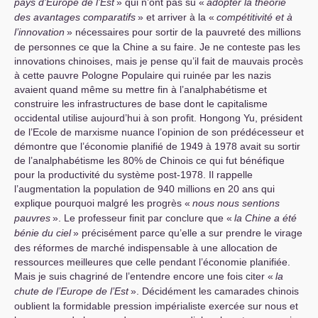
pays d’Europe de l’Est
» qui n’ont pas su «
adopter la théorie
des avantages comparatifs
» et arriver à la «
compétitivité et à
l’innovation
» nécessaires pour sortir de la pauvreté des millions
de personnes ce que la Chine a su faire. Je ne conteste pas les
innovations chinoises, mais je pense qu’il fait de mauvais procès
à cette pauvre Pologne Populaire qui ruinée par les nazis
avaient quand même su mettre fin à l’analphabétisme et
construire les infrastructures de base dont le capitalisme
occidental utilise aujourd’hui à son profit. Hongong Yu, président
de l’Ecole de marxisme nuance l’opinion de son prédécesseur et
démontre que l’économie planifié de 1949 à 1978 avait su sortir
de l’analphabétisme les 80% de Chinois ce qui fut bénéfique
pour la productivité du système post-1978. Il rappelle
l’augmentation la population de 940 millions en 20 ans qui
explique pourquoi malgré les progrès «
nous nous sentions
pauvres
». Le professeur finit par conclure que «
la Chine a été
bénie du ciel
» précisément parce qu’elle a sur prendre le virage
des réformes de marché indispensable à une allocation de
ressources meilleures que celle pendant l’économie planifiée.
Mais je suis chagriné de l’entendre encore une fois citer «
la
chute de l’Europe de l’Est
». Décidément les camarades chinois
oublient la formidable pression impérialiste exercée sur nous et