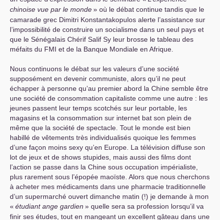
chinoise vue par le monde
» où le débat continue tandis que le
camarade grec Dimitri Konstantakopulos alerte l’assistance sur
l’impossibilité de construire un socialisme dans un seul pays et
que le Sénégalais Chérif Salif Sy leur brosse le tableau des
méfaits du
FMI
et de la Banque Mondiale en Afrique.
Nous continuons le débat sur les valeurs d’une société
supposément en devenir communiste, alors qu’il ne peut
échapper à personne qu’au premier abord la Chine semble être
une société de consommation capitaliste comme une autre : les
jeunes passent leur temps scotchés sur leur portable, les
magasins et la consommation sur internet bat son plein de
même que la société de spectacle. Tout le monde est bien
habillé de vêtements très individualisés quoique les femmes
d’une façon moins sexy qu’en Europe. La télévision diffuse son
lot de jeux et de shows stupides, mais aussi des films dont
l’action se passe dans la Chine sous occupation impérialiste,
plus rarement sous l’épopée maoïste. Alors que nous cherchons
à acheter mes médicaments dans une pharmacie traditionnelle
d’un supermarché ouvert dimanche matin (!) je demande à mon
«
étudiant ange gardien
» quelle sera sa profession lorsqu’il va
finir ses études, tout en mangeant un excellent gâteau dans une