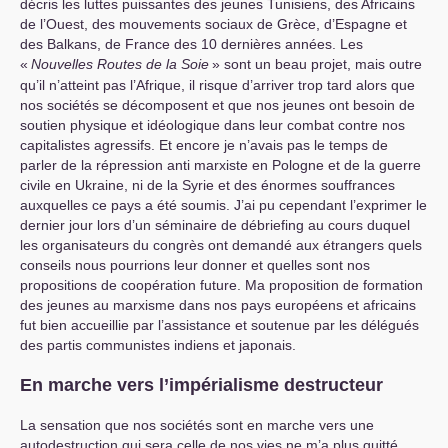
décris les luttes puissantes des jeunes Tunisiens, des Africains
de l’Ouest, des mouvements sociaux de Grèce, d’Espagne et
des Balkans, de France des 10 dernières années. Les
«
Nouvelles Routes de la Soie
» sont un beau projet, mais outre
qu’il n’atteint pas l’Afrique, il risque d’arriver trop tard alors que
nos sociétés se décomposent et que nos jeunes ont besoin de
soutien physique et idéologique dans leur combat contre nos
capitalistes agressifs. Et encore je n’avais pas le temps de
parler de la répression anti marxiste en Pologne et de la guerre
civile en Ukraine, ni de la Syrie et des énormes souffrances
auxquelles ce pays a été soumis. J’ai pu cependant l’exprimer le
dernier jour lors d’un séminaire de débriefing au cours duquel
les organisateurs du congrès ont demandé aux étrangers quels
conseils nous pourrions leur donner et quelles sont nos
propositions de coopération future. Ma proposition de formation
des jeunes au marxisme dans nos pays européens et africains
fut bien accueillie par l’assistance et soutenue par les délégués
des partis communistes indiens et japonais.
En marche vers l’impérialisme destructeur
La sensation que nos sociétés sont en marche vers une
autodestruction qui sera celle de nos vies ne m’a plus quitté