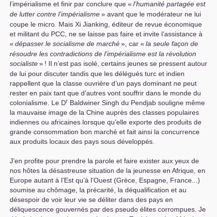
l’impérialisme et finir par conclure que «
l’humanité partagée est
de lutter contre l’impérialisme
» avant que le modérateur ne lui
coupe le micro. Mais Xi Jianking, éditeur de revue économique
et militant du
PCC
, ne se laisse pas faire et invite l’assistance à
«
dépasser le socialisme de marché
», car «
la seule façon de
résoudre les contradictions de l’impérialisme est la révolution
socialiste
»
! Il n’est pas isolé, certains jeunes se pressent autour
de lui pour discuter tandis que les délégués turc et indien
rappellent que la classe ouvrière d’un pays dominant ne peut
rester en paix tant que d’autres vont souffrir dans le monde du
r
colonialisme. Le D
Baldwiner Singh du Pendjab souligne même
la mauvaise image de la Chine auprès des classes populaires
indiennes ou africaines lorsque qu’elle exporte des produits de
grande consommation bon marché et fait ainsi la concurrence
aux produits locaux des pays sous développés.
J’en profite pour prendre la parole et faire exister aux yeux de
nos hôtes la désastreuse situation de la jeunesse en Afrique, en
Europe autant à l’Est qu’à l’Ouest (Grèce, Espagne, France...)
soumise au chômage, la précarité, la déqualification et au
désespoir de voir leur vie se déliter dans des pays en
déliquescence gouvernés par des pseudo élites corrompues. Je