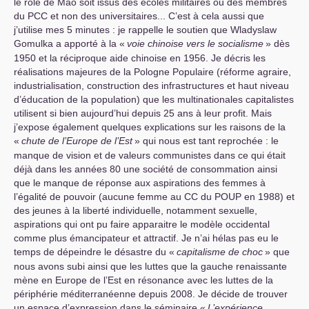
le rôle de Mao soit issus des écoles militaires ou des membres
du
PCC
et non des universitaires... C’est à cela aussi que
j’utilise mes 5 minutes : je rappelle le soutien que Wladyslaw
Gomulka a apporté à la «
voie chinoise vers le socialisme
» dès
1950 et la réciproque aide chinoise en 1956. Je décris les
réalisations majeures de la Pologne Populaire (réforme agraire,
industrialisation, construction des infrastructures et haut niveau
d’éducation de la population) que les multinationales capitalistes
utilisent si bien aujourd’hui depuis 25 ans à leur profit. Mais
j’expose également quelques explications sur les raisons de la
«
chute de l’Europe de l’Est
» qui nous est tant reprochée : le
manque de vision et de valeurs communistes dans ce qui était
déjà dans les années 80 une société de consommation ainsi
que le manque de réponse aux aspirations des femmes à
l’égalité de pouvoir (aucune femme au
CC
du
POUP
en 1988) et
des jeunes à la liberté individuelle, notamment sexuelle,
aspirations qui ont pu faire apparaitre le modèle occidental
comme plus émancipateur et attractif. Je n’ai hélas pas eu le
temps de dépeindre le désastre du «
capitalisme de choc
» que
nous avons subi ainsi que les luttes que la gauche renaissante
mène en Europe de l’Est en résonance avec les luttes de la
périphérie méditerranéenne depuis 2008. Je décide de trouver
un espace d’expression dans le séminaire «
L’expérience