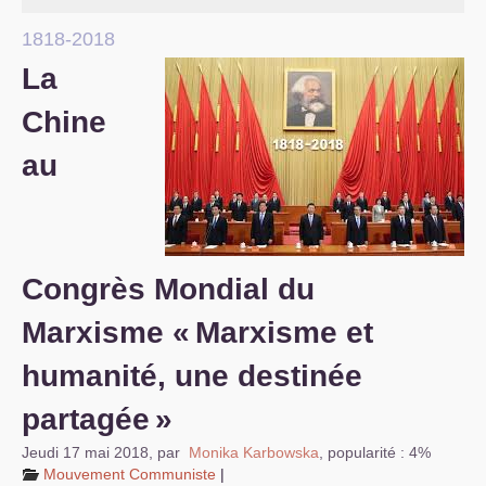
S’organiser
1818-2018
La
Comprendre...
Chine
Vie du site
au
Congrès Mondial du
Marxisme «
Marxisme et
humanité, une destinée
partagée
»
Jeudi 17 mai 2018
,
par
Monika Karbowska
,
popularité : 4%
Mouvement Communiste
|