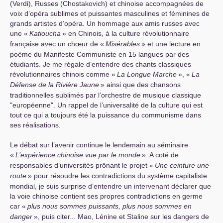
(Verdi), Russes (Chostakovich) et chinoise accompagnées de
voix d’opéra sublimes et puissantes masculines et féminines de
grands artistes d’opéra. Un hommage aux amis russes avec
une «
Katioucha
» en Chinois, à la culture révolutionnaire
française avec un chœur de «
Misérables
» et une lecture en
poème du Manifeste Communiste en 15 langues par des
étudiants. Je me régale d’entendre des chants classiques
révolutionnaires chinois comme «
La Longue Marche
», «
La
Défense de la Rivière Jaune
» ainsi que des chansons
traditionnelles sublimés par l’orchestre de musique classique
"européenne". Un rappel de l’universalité de la culture qui est
tout ce qui a toujours été la puissance du communisme dans
ses réalisations.
Le débat sur l’avenir continue le lendemain au séminaire
«
L’expérience chinoise vue par le monde
». A coté de
responsables d’universités prônant le projet «
Une ceinture une
route
» pour résoudre les contradictions du système capitaliste
mondial, je suis surprise d’entendre un intervenant déclarer que
la voie chinoise contient ses propres contradictions en germe
car «
plus nous sommes puissants, plus nous sommes en
danger
», puis citer... Mao, Lénine et Staline sur les dangers de