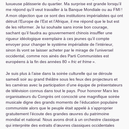
luxueuse pâtisserie du quartier. Ma surprise est grande lorsqu’il
me répond qu’il veut travailler à la Banque Mondiale ou au
FMI
!
A mon objection que ce sont des institutions impérialistes qui ont
détruit l’Europe de l’Est et l’Afrique, il me répond que le but est
de les réformer. Je lui souhaite sans ironie bon courage,
sachant qu’il faudra au gouvernement chinois insuffler une
rigueur idéologique exemplaire à ces jeunes qu’il compte
envoyer pour changer le système impérialiste de l’intérieur,
sinon ils vont se laisser acheter par le mirage de l’universel
occidental, comme nos ainés des Parti Communistes est
européens à la fin des années 80 «
fric et frime
».
Je suis plus à l’aise dans la soirée culturelle qui se déroule
samedi soir au grand théâtre sous les feux des projecteurs et
les caméras avec la participation d’une équipe de présentateurs
de télévision connus dans tout le pays. Pour honorer Marx les
organisateurs du Congrès ont concocté une magnifique soirée
musicale digne des grands moments de l’éducation populaire
communiste alors que le peuple était appelé à s’approprier
gratuitement l’écoute des grandes œuvres du patrimoine
mondial et national. Nous avons droit à un orchestre classique
qui interprète des extraits d’œuvres classiques occidentales