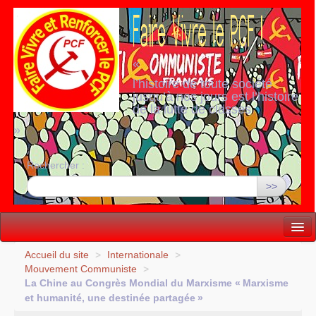
«
l’histoire de toute société
jusqu’à nos jours est l’histoire
de la lutte de classes
»
Rechercher :
>>
Vie politique
Accueil du site
>
Internationale
>
Mouvement Communiste
>
Lutter, Unir...
La Chine au Congrès Mondial du Marxisme «
Marxisme
et humanité, une destinée partagée
»
Internationale