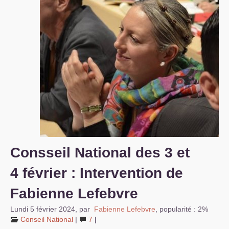
S’organiser
Comprendre...
Vie du site
Consseil National des 3 et
4 février : Intervention de
Fabienne Lefebvre
Lundi 5 février 2024
,
par
Fabienne Lefebvre
,
popularité : 2%
Conseil National
|
7
|