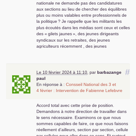
nationale ne demande pas des candidatures
aux sections au lieu de chercher des équilibres
plus ou moins valables entre professionnels de
la politique
? Je rappelle que les militants les
plus écoutés dans les médias sont ceux et celles
des «
gilets jaunes
», des jeunes dirigeants
syndicaux sur les retraites, des jeunes
agriculteurs récemment , des jeunes
professeurs et de bien d’autres militants dans
les sphères sociaux et écologistes. En jouant le
jeu des élections dites bourgeoises nous
#
tombons dans le piège des hommes
Le 10 février 2024 à 11:10
,
par
barbazange
providentiels que dézinguent les médias
paul
bourgeois comme nous le voyons aujourd’hui
En réponse à :
Consseil National des 3 et
sur
LFI
et Mélenchon. Alors qu’on va proposer à
4 février : Intervention de Fabienne Lefebvre
la jeunesse le port de l’uniforme et un service
militaire dit civique pour l’embrigader et la
Accord total avec cette prise de position.
préparer à la chair à canons , il vaut mieux lui
Demandons à notre direction de travailler dans
proposer la construction de la société
le sens nécessaire. Examinons ce que nous
communiste beaucoup plus attrayante et
sommes capables de faire, ce que nous faisons
libératoire pour son avenir.
réellement d’ailleurs, section par section, cellule
L’anticommunisme est toujours sous-jacent avec
par cellules pour aller dans ce sens. Et surtout