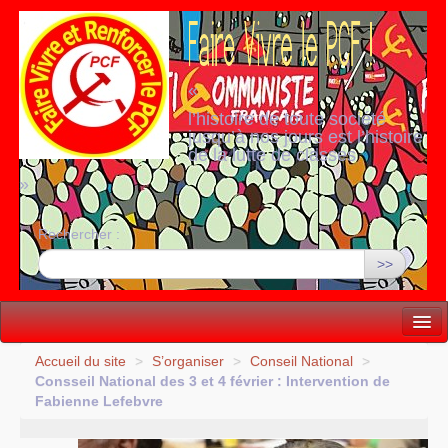
«
l’histoire de toute société
jusqu’à nos jours est l’histoire
de la lutte de classes
»
Rechercher :
>>
Vie politique
Accueil du site
>
S’organiser
>
Conseil National
>
Consseil National des 3 et 4 février : Intervention de
Lutter, Unir...
Fabienne Lefebvre
Internationale