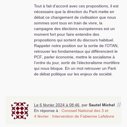
cohérence et de crédibilité. Si c’est le souhait de
Tout à fait d’accord avec ces propositions, il est
certaines ou certains, alors nous devons nous
nécessaire que la direction du Parti mette en
en prémunir.
débat ce changement de civilisation que nous
Enfin, Fabien Roussel doit, dans son entourage
sommes sont tous en train de vivre, la
proche, compter des camarades porteurs du
campagne des élections européennes est un
e
texte pour un Manifeste pour un
PCF
du 21
moment fort pour faire entendre des
siècle.
propositions qui sortent du discours habituel.
Fraternellement.
Rappeler notre position sur la sortie de l’
OTAN
,
retrouver les fondamentaux qui différencient le
PCF
, parler économie, mettre le socialisme à
l’ordre du jour, sortir de l’électoralisme mortifère
qui nous bloque. En un mot retrouver un Parti
de débat politique sur les enjeux de société.
#
Le 6 février 2024 à 08:46
,
par
Sautel Michel
En réponse à :
Consseil National des 3 et
4 février : Intervention de Fabienne Lefebvre