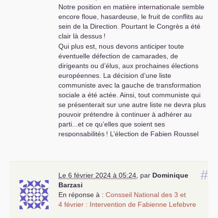
Notre position en matière internationale semble
encore floue, hasardeuse, le fruit de conflits au
sein de la Direction. Pourtant le Congrès a été
clair là dessus
!
Qui plus est, nous devons anticiper toute
éventuelle défection de camarades, de
dirigeants ou d’élus, aux prochaines élections
européennes. La décision d’une liste
communiste avec la gauche de transformation
sociale a été actée. Ainsi, tout communiste qui
se présenterait sur une autre liste ne devra plus
pouvoir prétendre à continuer à adhérer au
parti...et ce qu’elles que soient ses
responsabilités
! L’élection de Fabien Roussel
s’est aussi faite pour rétablir la loyauté au sein
du parti, le respect de la décision majoritaire, le
respect du pouvoir de décision des adhérents.
#
Les désaccords doivent faire l’objet de débats
Le 6 février 2024 à 05:24
,
par
Dominique
en interne. Mais les exprimer publiquement, cela
Barzasi
équivaut à continuer les tripatouillages
En réponse à :
Consseil National des 3 et
politiques, la lutte des places. C’est envoyer une
4 février : Intervention de Fabienne Lefebvre
image instable du Parti, un manque de