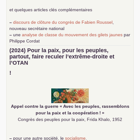
et quelques articles clés complémentaires
–
discours de clôture du congrès de Fabien Roussel
,
nouveau secrétaire national
–
une
analyse de classe du mouvement des gilets jaunes
par
Philippe Cordat
–
un texte de Jean-Claude Delaunay
le marxisme est la
(2024) Pour la paix, pour les peuples,
science sociale de notre temps
partout, faire reculer l’extrême-droite et
–
un appel
proposé aux partis communistes et ouvrier
l’
OTAN
d’Europe
–
demandez
le numéro 10 de la revue Unir les Communistes
!
–
les
cinq chantiers pour contribuer au débat sur le projet
communiste
Appel contre la guerre «
Avec les peuples, rassemblons
pour la paix et la coopération
!
»
Congrès des peuples pour la paix, Frida Khalo, 1952
–
pour une autre société, le
socialisme
.