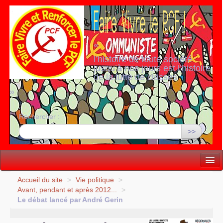
«
l’histoire de toute société
jusqu’à nos jours est l’histoire
de la lutte de classes
»
Rechercher :
>>
Vie politique
Accueil du site
>
Vie politique
>
Avant, pendant et après 2012...
>
Lutter, Unir...
Le débat lancé par André Gerin
Internationale