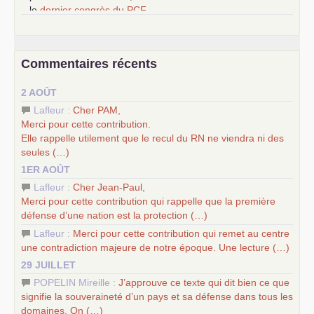
–
le
dernier congrès du
PCF
e
–
contribution de jeunes communistes au 39
congrès :
Six
chantiers pour affirmer l’ambition révolutionnaire du
PCF
–
un texte de Jean-Claude Delaunay
le marxisme est la
Commentaires récents
science sociale de notre temps
–
un appel
proposé aux partis communistes et ouvrier
2 AOÛT
d’Europe
–
les
cinq chantiers pour contribuer au débat sur le projet
Lafleur :
Cher
PAM
,
communiste
Merci pour cette contribution.
Elle rappelle utilement que le recul du
RN
ne viendra ni des
seules (…)
1ER AOÛT
Lafleur :
Cher Jean-Paul,
Merci pour cette contribution qui rappelle que la première
défense d’une nation est la protection (…)
Lafleur :
Merci pour cette contribution qui remet au centre
une contradiction majeure de notre époque. Une lecture (…)
29 JUILLET
POPELIN Mireille :
J’approuve ce texte qui dit bien ce que
signifie la souveraineté d’un pays et sa défense dans tous les
domaines. On (…)