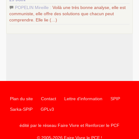
POPELIN Mireille :
Voilà une très bonne analyse, elle est
communiste, elle offre des solutions que chacun peut
comprendre. Elle lie (…)
Plan du site
Contact
Lettre d'information
SPIP
Sarka-SPIP
GPLv3
édité par le réseau Faire Vivre et Renforcer le
PCF
© 2005-2026 Faire Vivre le
PCF
!