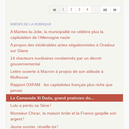
1
2
3
4
...
BRÈVES DE LA RUBRIQUE
A Mantes-la-Jolie, la municipalité ne célèbre plus la
capitulation de l’Allemagne nazie
A propos des intolérables actes négationnistes à Oradour
sur Glane
14 réacteurs nucléaires condamnés par un décret
gouvernemental
Lettre ouverte à Macron à propos de son attitude à
Mulhouse
Rapport
OXFAM
: les capitalistes français plus riche que
jamais
Le Camarade Xi Dada, grand praticien du...
Lulu a perdu sa Sève
!
Monsieur Chirac, la maison brûle et la France gaspille son
argent
!
Jeune ouvrier, réveille-toi
!