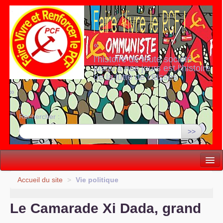
«
l’histoire de toute société
jusqu’à nos jours est l’histoire
de la lutte de classes
»
Rechercher :
>>
Vie politique
Accueil du site
>
Vie politique
Lutter, Unir...
Le Camarade Xi Dada, grand
Internationale