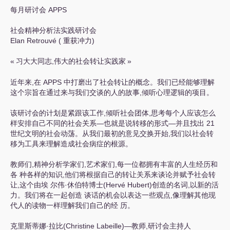
每月研讨会
APPS
社会精神分析法实践研讨会
Elan Retrouvé ( 重获冲力)
«
习大大同志,伟大的社会转让实践家
»
近年来,在
APPS
中打磨出了社会转让的概念。我们已经能够理解
这个宗旨在通过来与我们交谈的人的故事,倾听心理逻辑的项目。
该研讨会的计划是紧跟该工作,倾听社会团体,思考每个人应该怎么
样安排自己不同的社会关系—也就是说转移的形式—并且找出 21
世纪文明的社会动荡。从我们最初的意见交换开始,我们以社会转
移为工具来理解造成社会病症的根源。
教师们,精神分析学家们,艺术家们,每一位都拥有丰富的人生经历和
各 种各样的知识,他们将根据自己的转让关系来谈论并赋予社会转
让,这个由埃 尔伟
·
休伯特博士(Hervé Hubert)创造的名词,以新的活
力。我们将在一起创造 谈话的机会以表达一些观点,像理解其他现
代人的读物一样理解我们自己的经 历。
克里斯蒂娜
·
拉比(Christine Labeille)—教师,研讨会主持人