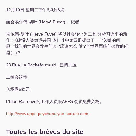
12月10日 星期二下午6点到8点
面会埃尔伟
·
胡叶 (Hervé Fuyet) —记者
埃尔伟
·
胡叶 (Hervé Fuyet) 将以社会转让为工具,分析习近平的新
作 :《建设人类命运共同 体》其中第四册提出了一个关键的问
题 :“我们的世界会发生什么
?应该怎么 做
?全世界面临什么样的问
题(...)
?
23 Rue La Rochefoucauld , 巴黎九区
二楼会议室
入场卷5欧元
L’Elan Retrouvé的工作人员跟
APPS
会员免费入场。
http://www.apps-psychanalyse-sociale.com
Toutes les brèves du site