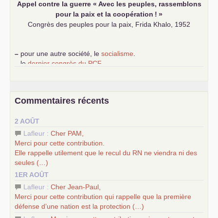
Appel contre la guerre «
Avec les peuples, rassemblons
pour la paix et la coopération
!
»
Congrès des peuples pour la paix, Frida Khalo, 1952
–
pour une autre société, le
socialisme
.
–
le
dernier congrès du
PCF
e
–
contribution de jeunes communistes au 39
congrès :
Six
chantiers pour affirmer l’ambition révolutionnaire du
PCF
–
un texte de Jean-Claude Delaunay
le marxisme est la
Commentaires récents
science sociale de notre temps
–
un appel
proposé aux partis communistes et ouvrier
2 AOÛT
d’Europe
–
les
cinq chantiers pour contribuer au débat sur le projet
Lafleur :
Cher
PAM
,
communiste
Merci pour cette contribution.
Elle rappelle utilement que le recul du
RN
ne viendra ni des
seules (…)
1ER AOÛT
Lafleur :
Cher Jean-Paul,
Merci pour cette contribution qui rappelle que la première
défense d’une nation est la protection (…)