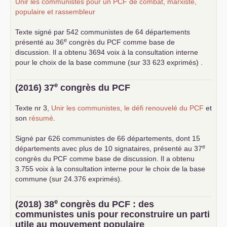
Unir les communistes pour un
PCF
de combat, marxiste,
populaire et rassembleur
Texte signé par 542 communistes de 64 départements
e
présenté au 36
congrès du
PCF
comme base de
discussion. Il a obtenu 3694 voix à la consultation interne
pour le choix de la base commune (sur 33 623 exprimés) .
e
(2016) 37
congrès du
PCF
Texte nr 3,
Unir les communistes, le défi renouvelé du
PCF
et
son
résumé
.
Signé par 626 communistes de 66 départements, dont 15
e
départements avec plus de 10 signataires, présenté au 37
congrès du
PCF
comme base de discussion. Il a obtenu
3.755 voix à la consultation interne pour le choix de la base
commune (sur 24.376 exprimés).
e
(2018) 38
congrès du
PCF
: des
communistes unis pour reconstruire un parti
utile au mouvement populaire