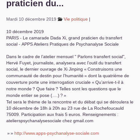
praticien du...
S’organiser
Mardi 10 décembre 2019
Vie politique
|
Comprendre...
10 décembre 2019
Vie du site
PARIS
- Le camarade Dada Xi, grand praticien du transfert
social -
APPS
Ateliers Pratiques de Psychanalyse Sociale
Dans le cadre de l’atelier mensuel " Parlons transfert social",
Hervé Fuyet, journaliste, analysera avec l’outil du transfert
social, le dernier ouvrage de Xi Jinping «
Construisons une
communauté de destin pour l’humanité
» dont la quatrième de
couverture porte une interrogation cruciale «
Qu’arrive-t-il à
notre monde
? Que faire
? Telles sont les questions que le
monde entier se pose (….)
?
»
Tel sera le thème de la rencontre et du débat qui se déroulera le
10 décembre de 18h à 20h au 23 rue de La Rochefoucauld
75009. Participation aux frais 5 euros. Renseignements :
atelierspsychanalysesociale
chez
gmail.com
»
»
http://www.apps-psychanalyse-sociale.com