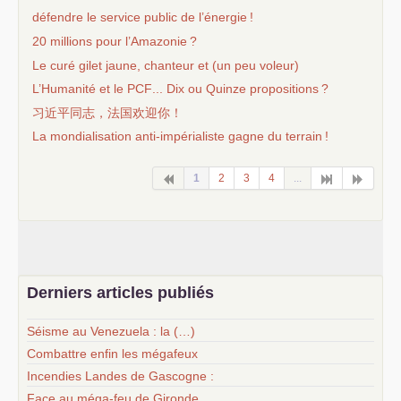
défendre le service public de l’énergie
!
20 millions pour l’Amazonie
?
Le curé gilet jaune, chanteur et (un peu voleur)
L’Humanité et le
PCF
... Dix ou Quinze propositions
?
习近平同志，法国欢迎你！
La mondialisation anti-impérialiste gagne du terrain
!
1
2
3
4
...
Derniers articles publiés
Séisme au Venezuela : la (…)
Combattre enfin les mégafeux
Incendies Landes de Gascogne :
Face au méga-feu de Gironde,