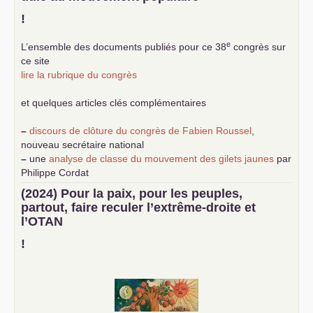
!
e
L’ensemble des documents publiés pour ce 38
congrès sur
ce site
lire la rubrique du congrès
et quelques articles clés complémentaires
–
discours de clôture du congrès de Fabien Roussel
,
nouveau secrétaire national
–
une
analyse de classe du mouvement des gilets jaunes
par
Philippe Cordat
–
un texte de Jean-Claude Delaunay
le marxisme est la
(2024) Pour la paix, pour les peuples,
science sociale de notre temps
partout, faire reculer l’extrême-droite et
–
un appel
proposé aux partis communistes et ouvrier
l’
OTAN
d’Europe
–
demandez
le numéro 10 de la revue Unir les Communistes
!
–
les
cinq chantiers pour contribuer au débat sur le projet
communiste