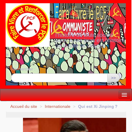
«
l’histoire de toute société
jusqu’à nos jours est l’histoire
de la lutte de classes
»
Rechercher :
>>
Vie politique
Accueil du site
>
Internationale
>
Qui est Xi Jinping
?
Lutter, Unir...
Internationale