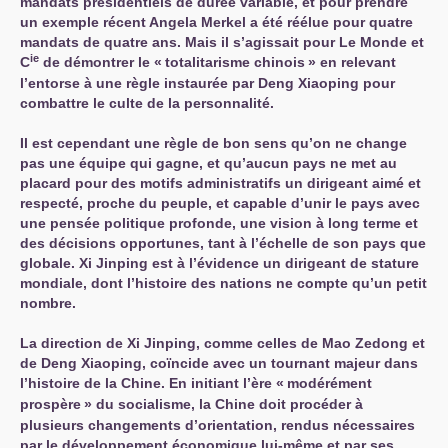
mandats présidentiels de durée variable, et pour prendre
un exemple récent Angela Merkel a été réélue pour quatre
mandats de quatre ans. Mais il s’agissait pour Le Monde et
ie
C
de démontrer le «
totalitarisme chinois
» en relevant
l’entorse à une règle instaurée par Deng Xiaoping pour
combattre le culte de la personnalité.
Il est cependant une règle de bon sens qu’on ne change
pas une équipe qui gagne, et qu’aucun pays ne met au
placard pour des motifs administratifs un dirigeant aimé et
respecté, proche du peuple, et capable d’unir le pays avec
une pensée politique profonde, une vision à long terme et
des décisions opportunes, tant à l’échelle de son pays que
globale. Xi Jinping est à l’évidence un dirigeant de stature
mondiale, dont l’histoire des nations ne compte qu’un petit
nombre.
La direction de Xi Jinping, comme celles de Mao Zedong et
de Deng Xiaoping, coïncide avec un tournant majeur dans
l’histoire de la Chine. En initiant l’ère «
modérément
prospère
» du socialisme, la Chine doit procéder à
plusieurs changements d’orientation, rendus nécessaires
par le développement économique lui-même et par ses