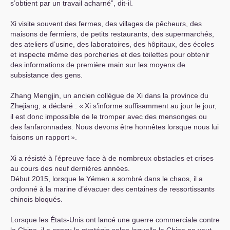
s’obtient par un travail acharné”, dit-il.
Xi visite souvent des fermes, des villages de pêcheurs, des
maisons de fermiers, de petits restaurants, des supermarchés,
des ateliers d’usine, des laboratoires, des hôpitaux, des écoles
et inspecte même des porcheries et des toilettes pour obtenir
des informations de première main sur les moyens de
subsistance des gens.
Zhang Mengjin, un ancien collègue de Xi dans la province du
Zhejiang, a déclaré : «
Xi s’informe suffisamment au jour le jour,
il est donc impossible de le tromper avec des mensonges ou
des fanfaronnades. Nous devons être honnêtes lorsque nous lui
faisons un rapport
».
Xi a résisté à l’épreuve face à de nombreux obstacles et crises
au cours des neuf dernières années.
Début 2015, lorsque le Yémen a sombré dans le chaos, il a
ordonné à la marine d’évacuer des centaines de ressortissants
chinois bloqués.
Lorsque les États-Unis ont lancé une guerre commerciale contre
la Chine, il a conçu la stratégie selon laquelle la Chine ne veut