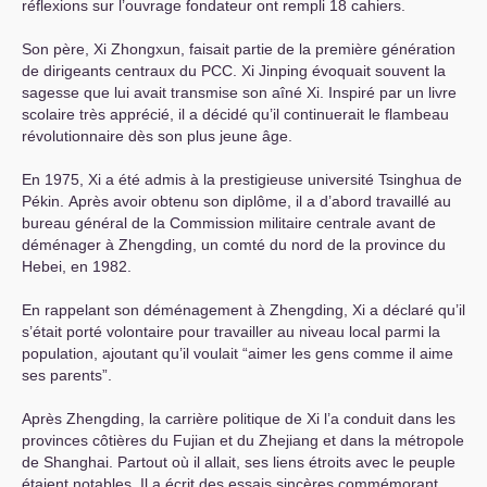
réflexions sur l’ouvrage fondateur ont rempli 18 cahiers.
Son père, Xi Zhongxun, faisait partie de la première génération
de dirigeants centraux du
PCC
. Xi Jinping évoquait souvent la
sagesse que lui avait transmise son aîné Xi. Inspiré par un livre
scolaire très apprécié, il a décidé qu’il continuerait le flambeau
révolutionnaire dès son plus jeune âge.
En 1975, Xi a été admis à la prestigieuse université Tsinghua de
Pékin. Après avoir obtenu son diplôme, il a d’abord travaillé au
bureau général de la Commission militaire centrale avant de
déménager à Zhengding, un comté du nord de la province du
Hebei, en 1982.
En rappelant son déménagement à Zhengding, Xi a déclaré qu’il
s’était porté volontaire pour travailler au niveau local parmi la
population, ajoutant qu’il voulait “aimer les gens comme il aime
ses parents”.
Après Zhengding, la carrière politique de Xi l’a conduit dans les
provinces côtières du Fujian et du Zhejiang et dans la métropole
de Shanghai. Partout où il allait, ses liens étroits avec le peuple
étaient notables. Il a écrit des essais sincères commémorant