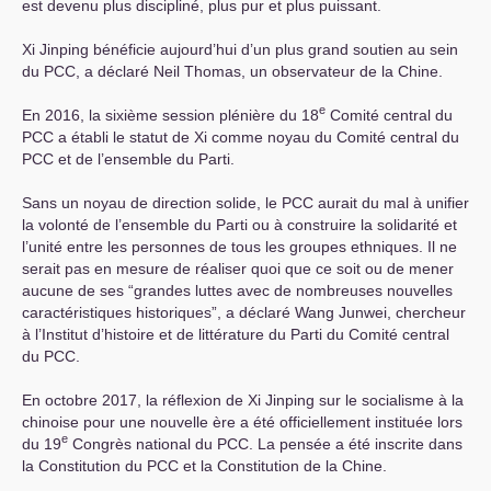
est devenu plus discipliné, plus pur et plus puissant.
Xi Jinping bénéficie aujourd’hui d’un plus grand soutien au sein
du
PCC
, a déclaré Neil Thomas, un observateur de la Chine.
e
En 2016, la sixième session plénière du 18
Comité central du
PCC
a établi le statut de Xi comme noyau du Comité central du
PCC
et de l’ensemble du Parti.
Sans un noyau de direction solide, le
PCC
aurait du mal à unifier
la volonté de l’ensemble du Parti ou à construire la solidarité et
l’unité entre les personnes de tous les groupes ethniques. Il ne
serait pas en mesure de réaliser quoi que ce soit ou de mener
aucune de ses “grandes luttes avec de nombreuses nouvelles
caractéristiques historiques”, a déclaré Wang Junwei, chercheur
à l’Institut d’histoire et de littérature du Parti du Comité central
du
PCC
.
En octobre 2017, la réflexion de Xi Jinping sur le socialisme à la
chinoise pour une nouvelle ère a été officiellement instituée lors
e
du 19
Congrès national du
PCC
. La pensée a été inscrite dans
la Constitution du
PCC
et la Constitution de la Chine.