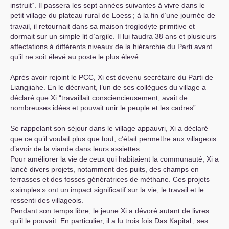
instruit“. Il passera les sept années suivantes à vivre dans le
petit village du plateau rural de Loess
; à la fin d’une journée de
travail, il retournait dans sa maison troglodyte primitive et
dormait sur un simple lit d’argile. Il lui faudra 38 ans et plusieurs
affectations à différents niveaux de la hiérarchie du Parti avant
qu’il ne soit élevé au poste le plus élevé.
Après avoir rejoint le
PCC
, Xi est devenu secrétaire du Parti de
Liangjiahe. En le décrivant, l’un de ses collègues du village a
déclaré que Xi “travaillait consciencieusement, avait de
nombreuses idées et pouvait unir le peuple et les cadres”.
Se rappelant son séjour dans le village appauvri, Xi a déclaré
que ce qu’il voulait plus que tout, c’était permettre aux villageois
d’avoir de la viande dans leurs assiettes.
Pour améliorer la vie de ceux qui habitaient la communauté, Xi a
lancé divers projets, notamment des puits, des champs en
terrasses et des fosses génératrices de méthane. Ces projets
«
simples
» ont un impact significatif sur la vie, le travail et le
ressenti des villageois.
Pendant son temps libre, le jeune Xi a dévoré autant de livres
qu’il le pouvait. En particulier, il a lu trois fois Das Kapital
; ses