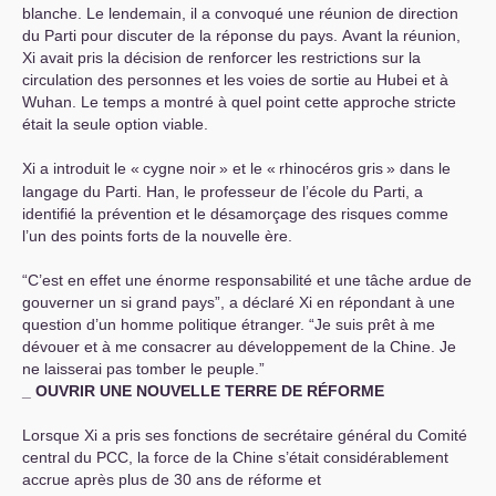
blanche. Le lendemain, il a convoqué une réunion de direction
du Parti pour discuter de la réponse du pays. Avant la réunion,
Xi avait pris la décision de renforcer les restrictions sur la
circulation des personnes et les voies de sortie au Hubei et à
Wuhan. Le temps a montré à quel point cette approche stricte
était la seule option viable.
Xi a introduit le «
cygne noir
» et le «
rhinocéros gris
» dans le
langage du Parti. Han, le professeur de l’école du Parti, a
identifié la prévention et le désamorçage des risques comme
l’un des points forts de la nouvelle ère.
“C’est en effet une énorme responsabilité et une tâche ardue de
gouverner un si grand pays”, a déclaré Xi en répondant à une
question d’un homme politique étranger. “Je suis prêt à me
dévouer et à me consacrer au développement de la Chine. Je
ne laisserai pas tomber le peuple.”
_
OUVRIR
UNE
NOUVELLE
TERRE
DE
RÉ
FORME
Lorsque Xi a pris ses fonctions de secrétaire général du Comité
central du
PCC
, la force de la Chine s’était considérablement
accrue après plus de 30 ans de réforme et