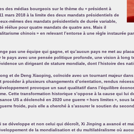
ires des médias bourgeois sur le thème du «
président à
 11 mars 2018 à la limite des deux mandats présidentiels de
 eux-mêmes des mandats présidentiels de durée variable,
té réélue pour quatre mandats de quatre ans. Mais il
alitarisme chinois
» en relevant l’entorse à une règle instaurée pa
nge pas une équipe qui gagne, et qu’aucun pays ne met au placar
r le pays avec une pensée politique profonde, une vision à long 
l’évidence un dirigeant de stature mondiale, dont l’histoire des n
ng et de Deng Xiaoping, coïncide avec un tournant majeur dans l’h
oit procéder à plusieurs changements d’orientation, rendus néces
développement provoque un saut qualitatif dans l’équilibre écono
isme. Cette transformation historique s’oppose à la cause qui lui
issance
US
a déclenché en 2020 une guerre «
hors limites
», sous l
guerre froide, puis elle a cherché à s’assurer le soutien du second
qui se développe et non celui qui décroît, Xi Jinping a avancé et 
veloppement de la mondialisation et du multilatéralisme où aucu