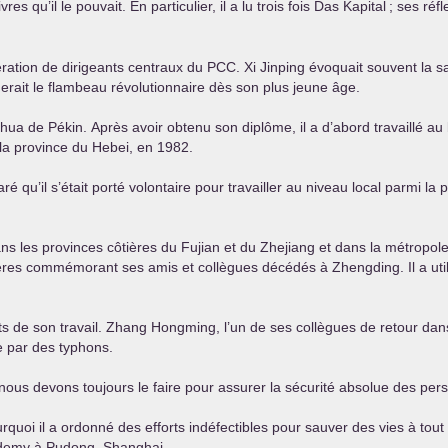
s qu’il le pouvait. En particulier, il a lu trois fois Das Kapital
; ses réf
ération de dirigeants centraux du
PCC
. Xi Jinping évoquait souvent la s
inuerait le flambeau révolutionnaire dès son plus jeune âge.
ghua de Pékin. Après avoir obtenu son diplôme, il a d’abord travaillé a
a province du Hebei, en 1982.
’il s’était porté volontaire pour travailler au niveau local parmi la po
ns les provinces côtières du Fujian et du Zhejiang et dans la métropole d
ncères commémorant ses amis et collègues décédés à Zhengding. Il a util
ts de son travail. Zhang Hongming, l’un de ses collègues de retour dans
ée par des typhons.
nous devons toujours le faire pour assurer la sécurité absolue des pers
quoi il a ordonné des efforts indéfectibles pour sauver des vies à tou
ademy à Pudong, Shanghai.