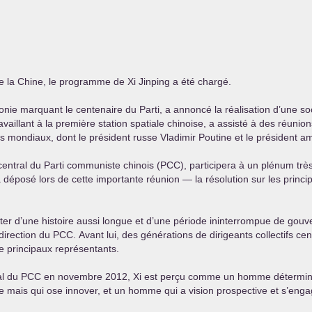
de la Chine, le programme de Xi Jinping a été chargé.
monie marquant le centenaire du Parti, a annoncé la réalisation d’une 
availlant à la première station spatiale chinoise, a assisté à des réuni
s mondiaux, dont le président russe Vladimir Poutine et le président a
entral du Parti communiste chinois (
PCC
), participera à un plénum trè
déposé lors de cette importante réunion — la résolution sur les princip
ter d’une histoire aussi longue et d’une période ininterrompue de gouv
direction du
PCC
. Avant lui, des générations de dirigeants collectifs 
 principaux représentants.
al du
PCC
en novembre 2012, Xi est perçu comme un homme déterminé
 mais qui ose innover, et un homme qui a vision prospective et s’engag