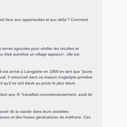
rti face aux opportunités et aux défis
? Comment
erres agricoles pour vérifier les récoltes et
u était autrefois un village appauvri
; elle est
il est arrivé à Liangjiahe en 1969 en tant que “jeune
vail, il retournait dans sa maison troglodyte primitive
nt qu’il ne soit élevé au poste le plus élevé.
claré que Xi “travaillait consciencieusement, avait de
’avoir de la viande dans leurs assiettes.
rrasses et des fosses génératrices de méthane. Ces