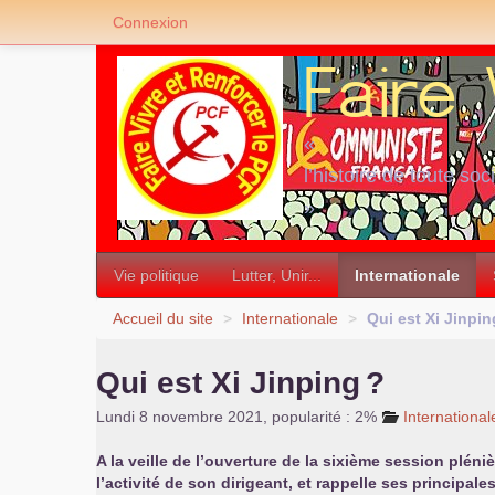
Connexion
«
l’histoire de toute soc
»
Vie politique
Lutter, Unir...
Internationale
Accueil du site
>
Internationale
>
Qui est Xi Jinpin
Qui est Xi Jinping
?
Lundi 8 novembre 2021
,
popularité : 2%
International
A la veille de l’ouverture de la sixième session pléni
l’activité de son dirigeant, et rappelle ses principale