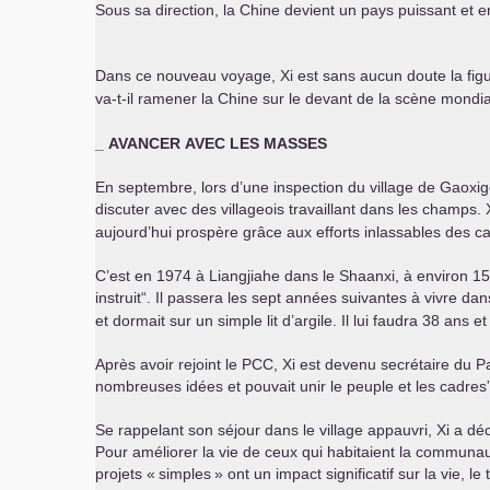
Sous sa direction, la Chine devient un pays puissant et
Dans ce nouveau voyage, Xi est sans aucun doute la figure 
va-t-il ramener la Chine sur le devant de la scène mondi
_
AVANCER
AVEC
LES
MASSES
En septembre, lors d’une inspection du village de Gaoxigou
discuter avec des villageois travaillant dans les champs. X
aujourd’hui prospère grâce aux efforts inlassables des ca
C’est en 1974 à Liangjiahe dans le Shaanxi, à environ 150 
instruit“. Il passera les sept années suivantes à vivre dan
et dormait sur un simple lit d’argile. Il lui faudra 38 ans e
Après avoir rejoint le
PCC
, Xi est devenu secrétaire du Pa
nombreuses idées et pouvait unir le peuple et les cadres”
Se rappelant son séjour dans le village appauvri, Xi a décl
Pour améliorer la vie de ceux qui habitaient la communa
projets «
simples
» ont un impact significatif sur la vie, le 