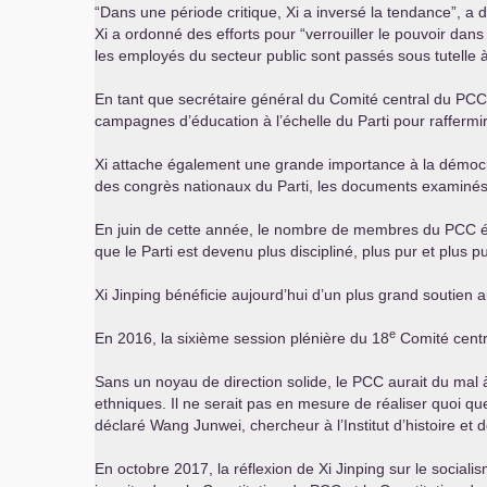
“Dans une période critique, Xi a inversé la tendance”, a 
Xi a ordonné des efforts pour “verrouiller le pouvoir dan
les employés du secteur public sont passés sous tutelle à 
En tant que secrétaire général du Comité central du
PCC
campagnes d’éducation à l’échelle du Parti pour raffermir 
Xi attache également une grande importance à la démocr
des congrès nationaux du Parti, les documents examinés l
En juin de cette année, le nombre de membres du
PCC
é
que le Parti est devenu plus discipliné, plus pur et plus p
Xi Jinping bénéficie aujourd’hui d’un plus grand soutien 
e
En 2016, la sixième session plénière du 18
Comité cent
Sans un noyau de direction solide, le
PCC
aurait du mal à
ethniques. Il ne serait pas en mesure de réaliser quoi q
déclaré Wang Junwei, chercheur à l’Institut d’histoire et 
En octobre 2017, la réflexion de Xi Jinping sur le socialis