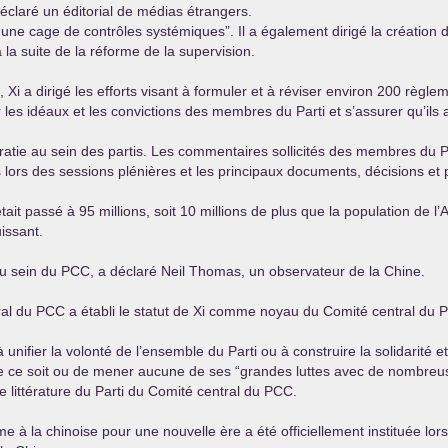
déclaré un éditorial de médias étrangers.
s une cage de contrôles systémiques”. Il a également dirigé la création
la suite de la réforme de la supervision.
, Xi a dirigé les efforts visant à formuler et à réviser environ 200 règle
les idéaux et les convictions des membres du Parti et s’assurer qu’ils a
atie au sein des partis. Les commentaires sollicités des membres du
ors des sessions plénières et les principaux documents, décisions et p
tait passé à 95 millions, soit 10 millions de plus que la population de l
uissant.
au sein du
PCC
, a déclaré Neil Thomas, un observateur de la Chine.
ral du
PCC
a établi le statut de Xi comme noyau du Comité central du
 unifier la volonté de l’ensemble du Parti ou à construire la solidarité 
ue ce soit ou de mener aucune de ses “grandes luttes avec de nombreuse
de littérature du Parti du Comité central du
PCC
.
me à la chinoise pour une nouvelle ère a été officiellement instituée lor