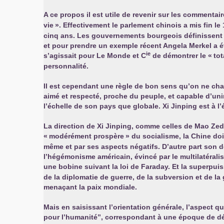
A ce propos il est utile de revenir sur les commenta
vie
». Effectivement le parlement chinois a mis fin le
cinq ans. Les gouvernements bourgeois définissent
et pour prendre un exemple récent Angela Merkel a é
ie
s’agissait pour Le Monde et C
de démontrer le «
tot
personnalité.
Il est cependant une règle de bon sens qu’on ne cha
aimé et respecté, proche du peuple, et capable d’uni
l’échelle de son pays que globale. Xi Jinping est à 
La direction de Xi Jinping, comme celles de Mao Zedo
«
modérément prospère
» du socialisme, la Chine d
même et par ses aspects négatifs. D’autre part son 
l’hégémonisme américain, évincé par le multilatéral
une bobine suivant la loi de Faraday. Et la superpu
de la diplomatie de guerre, de la subversion et de la 
menaçant la paix mondiale.
Mais en saisissant l’orientation générale, l’aspect 
pour l’humanité”, correspondant à une époque de dé