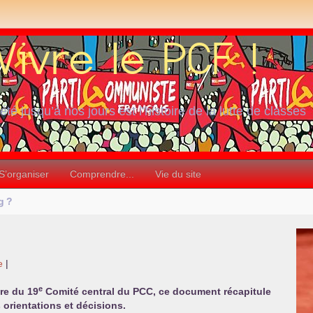
iété jusqu’à nos jours est l’histoire de la lutte de classes
S’organiser
Comprendre...
Vie du site
g
?
e
|
e
ère du 19
Comité central du
PCC
, ce document récapitule
s orientations et décisions.