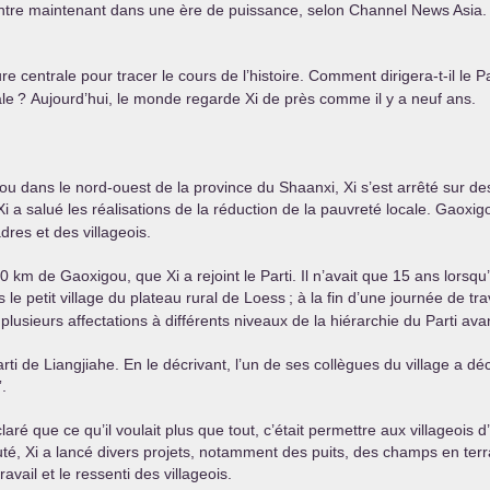
 entre maintenant dans une ère de puissance, selon Channel News Asia.
centrale pour tracer le cours de l’histoire. Comment dirigera-t-il le Pa
ale
? Aujourd’hui, le monde regarde Xi de près comme il y a neuf ans.
 dans le nord-ouest de la province du Shaanxi, Xi s’est arrêté sur des t
i a salué les réalisations de la réduction de la pauvreté locale. Gaoxigo
dres et des villageois.
km de Gaoxigou, que Xi a rejoint le Parti. Il n’avait que 15 ans lorsqu’
s le petit village du plateau rural de Loess
; à la fin d’une journée de tra
t plusieurs affectations à différents niveaux de la hiérarchie du Parti ava
rti de Liangjiahe. En le décrivant, l’un de ses collègues du village a dé
.
aré que ce qu’il voulait plus que tout, c’était permettre aux villageois d
uté, Xi a lancé divers projets, notamment des puits, des champs en te
travail et le ressenti des villageois.