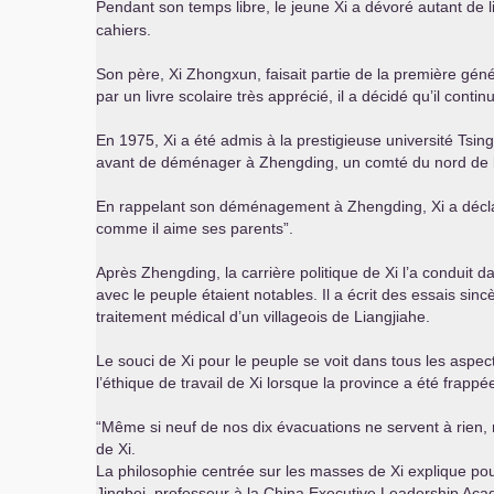
Pendant son temps libre, le jeune Xi a dévoré autant de livre
cahiers.
Son père, Xi Zhongxun, faisait partie de la première gén
par un livre scolaire très apprécié, il a décidé qu’il cont
En 1975, Xi a été admis à la prestigieuse université Tsin
avant de déménager à Zhengding, un comté du nord de l
En rappelant son déménagement à Zhengding, Xi a déclaré qu
comme il aime ses parents”.
Après Zhengding, la carrière politique de Xi l’a conduit da
avec le peuple étaient notables. Il a écrit des essais si
traitement médical d’un villageois de Liangjiahe.
Le souci de Xi pour le peuple se voit dans tous les aspec
l’éthique de travail de Xi lorsque la province a été frapp
“Même si neuf de nos dix évacuations ne servent à rien, 
de Xi.
La philosophie centrée sur les masses de Xi explique pour
Jingbei, professeur à la China Executive Leadership Ac