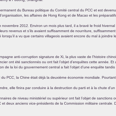
 permanent du Bureau politique du Comité central du
PCC
et est devenu 
l d’organisation, les affaires de Hong Kong et de Macao et les préparat
n novembre 2012. Environ un mois plus tard, il a bravé le froid hivernal
eurs revenus et s’ils avaient suffisamment de nourriture, suffisammen
é lorsqu’il a vu que certains villageois avaient encore du mal à joindre 
gne anti-corruption signature de Xi, la plus vaste de l’histoire chino
ncier ont été sanctionnés ou ont fait l’objet d’enquêtes cette année. Et
ion de la loi du gouvernement central a fait l’objet d’une enquête tandis
l du
PCC
, la Chine était déjà la deuxième économie mondiale. Pourtant, i
ndre, elle finira par conduire à la destruction du parti et à la chute d’un
naires de niveau ministériel ou supérieur ont fait l’objet de sanction
C
et deux anciens vice-présidents de la Commission militaire centrale. D