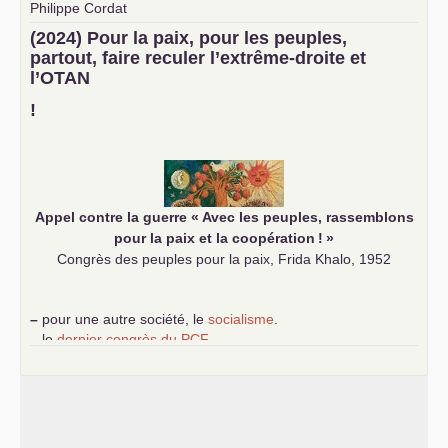
Philippe Cordat
–
un texte de Jean-Claude Delaunay
le marxisme est la
(2024) Pour la paix, pour les peuples,
science sociale de notre temps
partout, faire reculer l’extrême-droite et
–
un appel
proposé aux partis communistes et ouvrier
l’
OTAN
d’Europe
–
demandez
le numéro 10 de la revue Unir les Communistes
!
–
les
cinq chantiers pour contribuer au débat sur le projet
communiste
Appel contre la guerre «
Avec les peuples, rassemblons
pour la paix et la coopération
!
»
Congrès des peuples pour la paix, Frida Khalo, 1952
–
pour une autre société, le
socialisme
.
–
le
dernier congrès du
PCF
e
–
contribution de jeunes communistes au 39
congrès :
Six
chantiers pour affirmer l’ambition révolutionnaire du
PCF
–
un texte de Jean-Claude Delaunay
le marxisme est la
science sociale de notre temps
–
un appel
proposé aux partis communistes et ouvrier