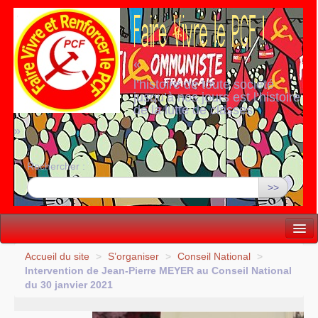
«
l’histoire de toute société
jusqu’à nos jours est l’histoire
de la lutte de classes
»
Rechercher :
>>
Vie politique
Accueil du site
>
S’organiser
>
Conseil National
>
Intervention de Jean-Pierre
MEYER
au Conseil National
Lutter, Unir...
du 30 janvier 2021
Internationale