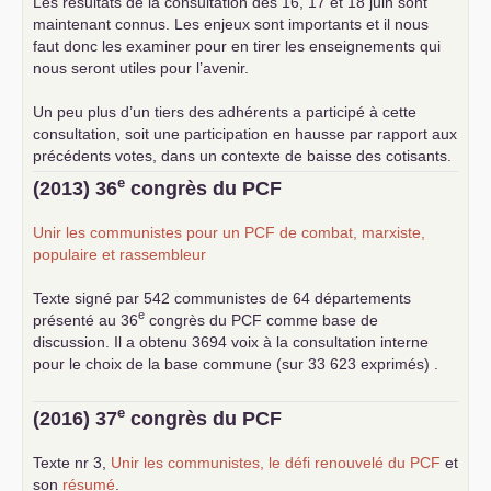
Les résultats de la consultation des 16, 17 et 18 juin sont
maintenant connus. Les enjeux sont importants et il nous
faut donc les examiner pour en tirer les enseignements qui
nous seront utiles pour l’avenir.
Un peu plus d’un tiers des adhérents a participé à cette
consultation, soit une participation en hausse par rapport aux
précédents votes, dans un contexte de baisse des cotisants.
... lire la suite
e
(2013) 36
congrès du
PCF
Unir les communistes pour un
PCF
de combat, marxiste,
populaire et rassembleur
Texte signé par 542 communistes de 64 départements
e
présenté au 36
congrès du
PCF
comme base de
discussion. Il a obtenu 3694 voix à la consultation interne
pour le choix de la base commune (sur 33 623 exprimés) .
e
(2016) 37
congrès du
PCF
Texte nr 3,
Unir les communistes, le défi renouvelé du
PCF
et
son
résumé
.