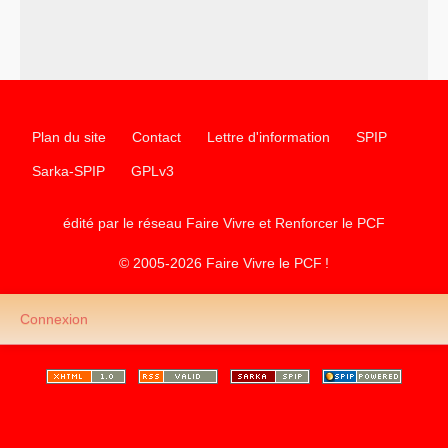
d’Europe
–
les
cinq chantiers pour contribuer au débat sur le projet
communiste
Plan du site
Contact
Lettre d'information
SPIP
Sarka-SPIP
GPLv3
édité par le réseau Faire Vivre et Renforcer le
PCF
© 2005-2026 Faire Vivre le
PCF
!
Connexion