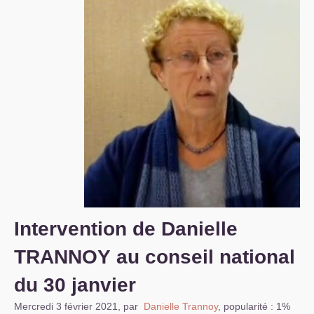
S’organiser
Comprendre...
Vie du site
Intervention de Danielle
TRANNOY
au conseil national
du 30 janvier
Mercredi 3 février 2021
,
par
Danielle Trannoy
,
popularité : 1%