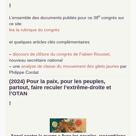
!
e
L’ensemble des documents publiés pour ce 38
congrès sur
ce site
lire la rubrique du congrès
et quelques articles clés complémentaires
–
discours de clôture du congrès de Fabien Roussel
,
nouveau secrétaire national
–
une
analyse de classe du mouvement des gilets jaunes
par
Philippe Cordat
–
un texte de Jean-Claude Delaunay
le marxisme est la
(2024) Pour la paix, pour les peuples,
science sociale de notre temps
partout, faire reculer l’extrême-droite et
–
un appel
proposé aux partis communistes et ouvrier
l’
OTAN
d’Europe
–
demandez
le numéro 10 de la revue Unir les Communistes
!
–
les
cinq chantiers pour contribuer au débat sur le projet
communiste
Appel contre la guerre «
Avec les peuples, rassemblons