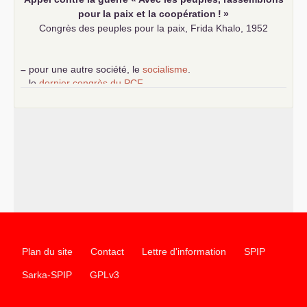
pour la paix et la coopération
!
»
Congrès des peuples pour la paix, Frida Khalo, 1952
–
pour une autre société, le
socialisme
.
–
le
dernier congrès du
PCF
e
–
contribution de jeunes communistes au 39
congrès :
Six
chantiers pour affirmer l’ambition révolutionnaire du
PCF
–
un texte de Jean-Claude Delaunay
le marxisme est la
science sociale de notre temps
–
un appel
proposé aux partis communistes et ouvrier
d’Europe
–
les
cinq chantiers pour contribuer au débat sur le projet
communiste
Plan du site
Contact
Lettre d'information
SPIP
Sarka-SPIP
GPLv3