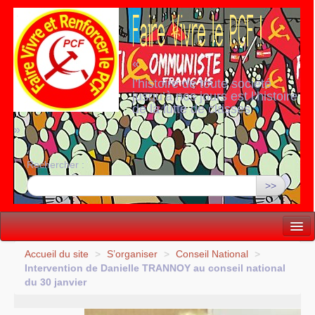
«
l’histoire de toute société
jusqu’à nos jours est l’histoire
de la lutte de classes
»
Rechercher :
>>
Vie politique
Accueil du site
>
S’organiser
>
Conseil National
>
Intervention de Danielle
TRANNOY
au conseil national
Lutter, Unir...
du 30 janvier
Internationale