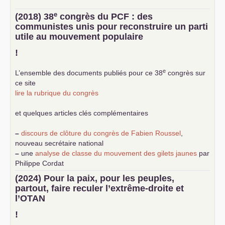
e
(2018) 38
congrès du
PCF
: des
communistes unis pour reconstruire un parti
utile au mouvement populaire
!
e
L’ensemble des documents publiés pour ce 38
congrès sur
ce site
lire la rubrique du congrès
et quelques articles clés complémentaires
–
discours de clôture du congrès de Fabien Roussel
,
nouveau secrétaire national
–
une
analyse de classe du mouvement des gilets jaunes
par
Philippe Cordat
–
un texte de Jean-Claude Delaunay
le marxisme est la
(2024) Pour la paix, pour les peuples,
science sociale de notre temps
partout, faire reculer l’extrême-droite et
–
un appel
proposé aux partis communistes et ouvrier
l’
OTAN
d’Europe
–
demandez
le numéro 10 de la revue Unir les Communistes
!
–
les
cinq chantiers pour contribuer au débat sur le projet