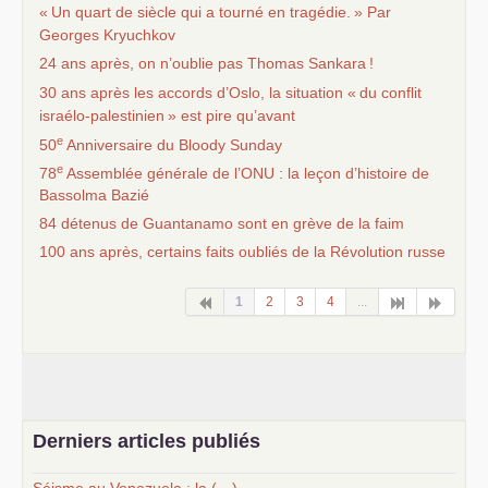
«
Un quart de siècle qui a tourné en tragédie.
» Par
Georges Kryuchkov
24 ans après, on n’oublie pas Thomas Sankara
!
30 ans après les accords d’Oslo, la situation «
du conflit
israélo-palestinien
» est pire qu’avant
e
50
Anniversaire du Bloody Sunday
e
78
Assemblée générale de l’
ONU
: la leçon d’histoire de
Bassolma Bazié
84 détenus de Guantanamo sont en grève de la faim
100 ans après, certains faits oubliés de la Révolution russe
1
2
3
4
...
Derniers articles publiés
Séisme au Venezuela : la (…)