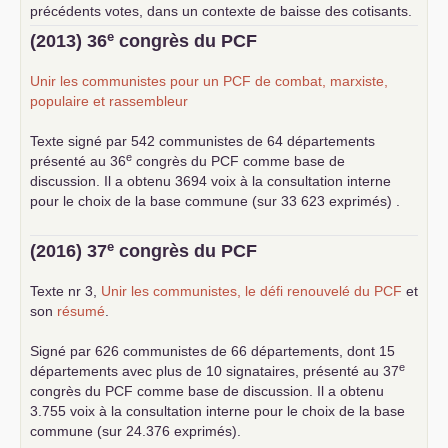
précédents votes, dans un contexte de baisse des cotisants.
... lire la suite
e
(2013) 36
congrès du
PCF
Unir les communistes pour un
PCF
de combat, marxiste,
populaire et rassembleur
Texte signé par 542 communistes de 64 départements
e
présenté au 36
congrès du
PCF
comme base de
discussion. Il a obtenu 3694 voix à la consultation interne
pour le choix de la base commune (sur 33 623 exprimés) .
e
(2016) 37
congrès du
PCF
Texte nr 3,
Unir les communistes, le défi renouvelé du
PCF
et
son
résumé
.
Signé par 626 communistes de 66 départements, dont 15
e
départements avec plus de 10 signataires, présenté au 37
congrès du
PCF
comme base de discussion. Il a obtenu
3.755 voix à la consultation interne pour le choix de la base
commune (sur 24.376 exprimés).