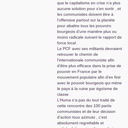
persécuté les communistes et a historiquement
que le capitalisme en crise n’a plus
revendiqué le rôle des fascistes locaux."
aucune solution pour s’en sortir , et
les communistes doivent être à
Et entre ces deux paragraphes :
l’offensive partout sur la planète
"Les plans d’une nouvelle effusion de sang en
pour abattre tous les pouvoirs
Ukraine, notamment dans la région du Donbass,
bourgeois d’une manière plus ou
dans le contexte des contradictions entre
moins radicale suivant le rapport de
l’impérialisme euro-atlantique et la Russie, ont
force local .
été dénoncés. "
Le
PCF
avec ses militants devraient
Ainsi que
retrouver le chemin de
"Certains orateurs ont souligné que le conflit
l’internationale communiste afin
américano-chinois est un conflit pour la
d’être plus efficace dans la prise de
suprématie dans le système capitaliste
pouvoir en France par le
international."
mouvement populaire afin d’en finir
avec le pouvoir bourgeois qui mène
Cela signifie que de nombreux intervenants ont
le pays à la ruine par égoïsme de
dénoncé l’
OTAN
et que
certains orateurs
classe .
seulement ont dénoncé une prétendue «
lutte
L’Huma n’a pas du tout traité de
inter-impérialiste
».
cette rencontre des 100 partis
communistes et de leur décision
A présent, il ressort à l’issue du forum organisé
d’action tous azimuts , c’est
par le
PCC
que le désir d’unité contre
absolument regrettable et
l’hégémonisme
US
l’emporte très largement