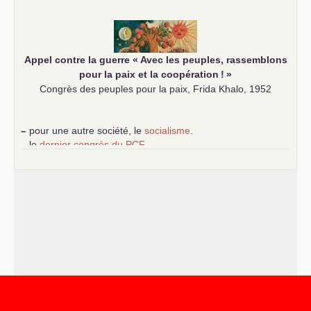
communiste
Appel contre la guerre «
Avec les peuples, rassemblons
pour la paix et la coopération
!
»
Congrès des peuples pour la paix, Frida Khalo, 1952
–
pour une autre société, le
socialisme
.
–
le
dernier congrès du
PCF
e
–
contribution de jeunes communistes au 39
congrès :
Six
chantiers pour affirmer l’ambition révolutionnaire du
PCF
–
un texte de Jean-Claude Delaunay
le marxisme est la
science sociale de notre temps
–
un appel
proposé aux partis communistes et ouvrier
d’Europe
–
les
cinq chantiers pour contribuer au débat sur le projet
communiste