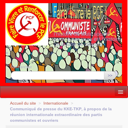
«
l’histoire de toute société
jusqu’à nos jours est l’histoire
de la lutte de classes
»
Rechercher :
>>
Vie politique
Accueil du site
>
Internationale
>
Communiqué de presse du
KKE
-
TKP
, à propos de la
Lutter, Unir...
réunion internationale extraordinaire des partis
communistes et ouvriers
Internationale