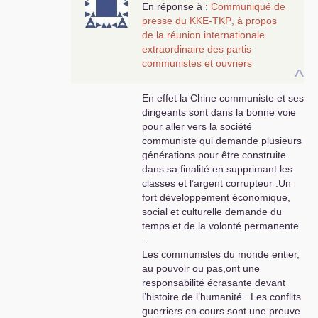
En réponse à :
Communiqué de
paix, mais de promouvoir les intérêts des
presse du
KKE
-
TKP
, à propos
monopoles russes en territoire ukrainien dans
de la réunion internationale
leur compétition acharnée face aux monopoles
extraordinaire des partis
occidentaux.
»
communistes et ouvriers
Et écrivant aussi le 27/06/2022 :
^
…
«
le
KPRF
se place du côté des monopoles
russes et chinois dans leur compétition avec les
En effet la Chine communiste et ses
monopoles occidentaux qui ont tous transformé
dirigeants sont dans la bonne voie
le peuple ukrainien en «
punching ball
»
»
pour aller vers la société
communiste qui demande plusieurs
Or le compte-rendu ci-dessus dit que :
générations pour être construite
dans sa finalité en supprimant les
"Le rôle de l’
OTAN
a été fortement dénoncé,
classes et l’argent corrupteur .Un
ainsi que son expansion dans de nouveaux pays
fort développement économique,
et le déploiement de forces militaires aux
social et culturelle demande du
frontières avec la Russie, de la Baltique à la mer
temps et de la volonté permanente
Noire et au Caucase.
.
[...]
Les communistes du monde entier,
De nombreux partis ont condamné la poursuite
au pouvoir ou pas,ont une
de l’impérialisme euro-atlantique pour utiliser à
responsabilité écrasante devant
ses propres fins le régime nationaliste
l’histoire de l’humanité . Les conflits
réactionnaire qui a prévalu en Ukraine, qui a
guerriers en cours sont une preuve