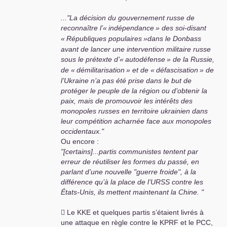
...
"La décision du gouvernement russe de
reconnaître l’«
indépendance
» des soi-disant
«
Républiques populaires
»dans le Donbass
avant de lancer une intervention militaire russe
sous le prétexte d’«
autodéfense
» de la Russie,
de «
démilitarisation
» et de «
défascisation
» de
l’Ukraine n’a pas été prise dans le but de
protéger le peuple de la région ou d’obtenir la
paix, mais de promouvoir les intérêts des
monopoles russes en territoire ukrainien dans
leur compétition acharnée face aux monopoles
occidentaux.
"
Ou encore :
"[certains]...partis communistes tentent par
erreur de réutiliser les formes du passé, en
parlant d’une nouvelle "guerre froide", à la
différence qu’à la place de l’
URSS
contre les
États-Unis, ils mettent maintenant la Chine. "
 Le
KKE
et quelques partis s’étaient livrés à
une attaque en règle contre le
KPRF
et le
PCC
,