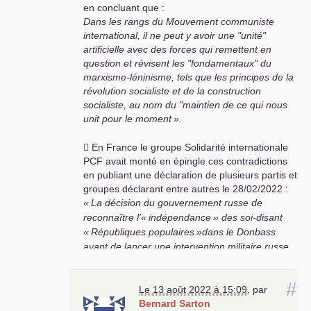
en concluant que :
Dans les rangs du Mouvement communiste
international, il ne peut y avoir une "unité"
artificielle avec des forces qui remettent en
question et révisent les "fondamentaux" du
marxisme-léninisme, tels que les principes de la
révolution socialiste et de la construction
socialiste, au nom du "maintien de ce qui nous
unit pour le moment
».
 En France le groupe Solidarité internationale
PCF
avait monté en épingle ces contradictions
en publiant une déclaration de plusieurs partis et
groupes déclarant entre autres le 28/02/2022 :
«
La décision du gouvernement russe de
reconnaître l’«
indépendance
» des soi-disant
«
Républiques populaires
»dans le Donbass
avant de lancer une intervention militaire russe
sous le prétexte d’«
autodéfense
» de la Russie,
de «
démilitarisation
» et de «
défascisation
» de
#
Le 13 août 2022 à 15:09
,
par
l’Ukraine n’a pas été prise dans le but de
Bernard Sarton
protéger le peuple de la région ou d’obtenir la