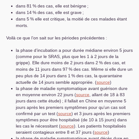
dans 81
% des cas, elle est bénigne
;
dans 14
% des cas, elle est grave
;
dans 5
% elle est critique, la moitié de ces malades étant
morts.
Voilà ce que l’on sait sur les périodes précédentes :
la phase d’incubation a pour durée médiane environ 5 jours
(comme pour le
SRAS
, plus que les 1 à 2 jours de la
grippe). Elle dure moins de 2 jours dans 2
% des cas, et
moins de 11 jours dans 97
% des cas. Même si elle dure un
peu plus de 14 jours dans 1
% des cas, la quarantaine
actuelle de 14 jours semble appropriée. (
source
)
la phase de maladie symptomatique avant guérison dure
en moyenne environ 22 jours (
source
, allant de 18 à 83
jours dans cette étude)
; il fallait en Chine en moyenne 5
jours après les premiers symptômes pour qu’un cas soit
confirmé par un test (
source
) et 3 jours après les premiers
symptômes pour être hospitalisé (de 10 à 15 jours) dans
les cas le nécessitant (
source
). Les patients hospitalisés
seraient contagieux entre 8 et 37 jours (
source
)
la phase de maladie symptomatique avant décès dure en