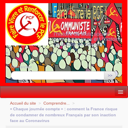
«
l’histoire de toute société
jusqu’à nos jours est l’histoire
de la lutte de classes
»
Rechercher :
>>
Vie politique
Accueil du site
>
Comprendre...
>
«
Chaque journée compte
» : comment la France risque
Lutter, Unir...
de condamner de nombreux Français par son inaction
face au Coronavirus
Internationale