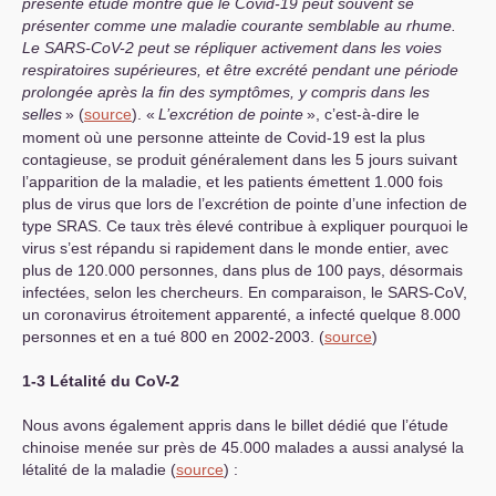
présente étude montre que le Covid-19 peut souvent se
présenter comme une maladie courante semblable au rhume.
Le
SARS
-CoV-2 peut se répliquer activement dans les voies
respiratoires supérieures, et être excrété pendant une période
prolongée après la fin des symptômes, y compris dans les
selles
» (
source
). «
L’excrétion de pointe
», c’est-à-dire le
moment où une personne atteinte de Covid-19 est la plus
contagieuse, se produit généralement dans les 5 jours suivant
l’apparition de la maladie, et les patients émettent 1.000 fois
plus de virus que lors de l’excrétion de pointe d’une infection de
type
SRAS
. Ce taux très élevé contribue à expliquer pourquoi le
virus s’est répandu si rapidement dans le monde entier, avec
plus de 120.000 personnes, dans plus de 100 pays, désormais
infectées, selon les chercheurs. En comparaison, le
SARS
-CoV,
un coronavirus étroitement apparenté, a infecté quelque 8.000
personnes et en a tué 800 en 2002-2003. (
source
)
1-3 Létalité du CoV-2
Nous avons également appris dans le billet dédié que l’étude
chinoise menée sur près de 45.000 malades a aussi analysé la
létalité de la maladie (
source
) :