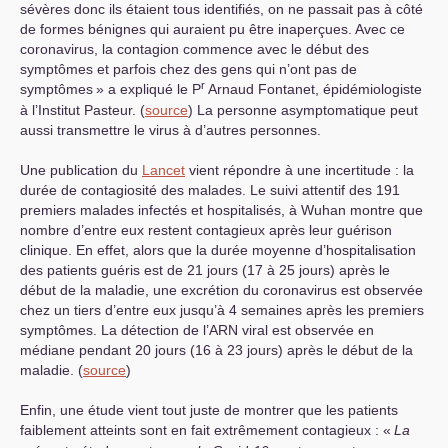
sévères donc ils étaient tous identifiés, on ne passait pas à côté
de formes bénignes qui auraient pu être inaperçues. Avec ce
coronavirus, la contagion commence avec le début des
symptômes et parfois chez des gens qui n’ont pas de
r
symptômes
» a expliqué le P
Arnaud Fontanet, épidémiologiste
à l’Institut Pasteur. (
source
) La personne asymptomatique peut
aussi transmettre le virus à d’autres personnes.
Une publication du
Lancet
vient répondre à une incertitude : la
durée de contagiosité des malades. Le suivi attentif des 191
premiers malades infectés et hospitalisés, à Wuhan montre que
nombre d’entre eux restent contagieux après leur guérison
clinique. En effet, alors que la durée moyenne d’hospitalisation
des patients guéris est de 21 jours (17 à 25 jours) après le
début de la maladie, une excrétion du coronavirus est observée
chez un tiers d’entre eux jusqu’à 4 semaines après les premiers
symptômes. La détection de l’
ARN
viral est observée en
médiane pendant 20 jours (16 à 23 jours) après le début de la
maladie. (
source
)
Enfin, une étude vient tout juste de montrer que les patients
faiblement atteints sont en fait extrêmement contagieux : «
La