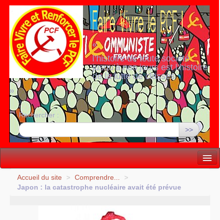
«
l’histoire de toute société
jusqu’à nos jours est l’histoire
de la lutte de classes
»
Rechercher :
>>
Vie politique
Accueil du site
>
Comprendre...
>
Japon : la catastrophe nucléaire avait été prévue
Lutter, Unir...
Internationale