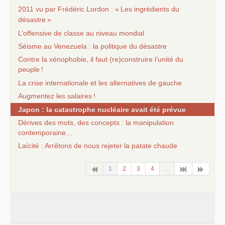
2011 vu par Frédéric Lordon : «
Les ingrédients du
désastre
»
L’offensive de classe au niveau mondial
Séisme au Venezuela : la politique du désastre
Contre la xénophobie, il faut (re)construire l’unité du
peuple
!
La crise internationale et les alternatives de gauche
Augmentez les salaires
!
Japon : la catastrophe nucléaire avait été prévue
Dérives des mots, des concepts : la manipulation
contemporaine…
Laïcité : Arrêtons de nous rejeter la patate chaude
1
2
3
4
...