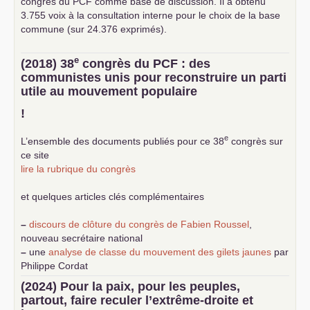
congrès du
PCF
comme base de discussion. Il a obtenu
3.755 voix à la consultation interne pour le choix de la base
commune (sur 24.376 exprimés).
e
(2018) 38
congrès du
PCF
: des
communistes unis pour reconstruire un parti
utile au mouvement populaire
!
e
L’ensemble des documents publiés pour ce 38
congrès sur
ce site
lire la rubrique du congrès
et quelques articles clés complémentaires
–
discours de clôture du congrès de Fabien Roussel
,
nouveau secrétaire national
–
une
analyse de classe du mouvement des gilets jaunes
par
Philippe Cordat
–
un texte de Jean-Claude Delaunay
le marxisme est la
(2024) Pour la paix, pour les peuples,
science sociale de notre temps
partout, faire reculer l’extrême-droite et
–
un appel
proposé aux partis communistes et ouvrier