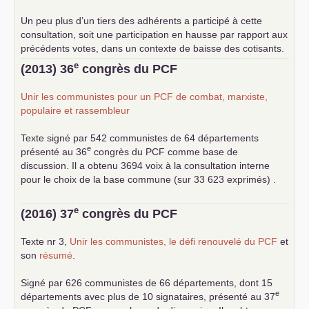
Un peu plus d’un tiers des adhérents a participé à cette
consultation, soit une participation en hausse par rapport aux
précédents votes, dans un contexte de baisse des cotisants.
... lire la suite
e
(2013) 36
congrès du
PCF
Unir les communistes pour un
PCF
de combat, marxiste,
populaire et rassembleur
Texte signé par 542 communistes de 64 départements
e
présenté au 36
congrès du
PCF
comme base de
discussion. Il a obtenu 3694 voix à la consultation interne
pour le choix de la base commune (sur 33 623 exprimés) .
e
(2016) 37
congrès du
PCF
Texte nr 3,
Unir les communistes, le défi renouvelé du
PCF
et
son
résumé
.
Signé par 626 communistes de 66 départements, dont 15
e
départements avec plus de 10 signataires, présenté au 37