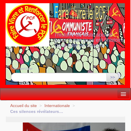
«
l’histoire de toute société
jusqu’à nos jours est l’histoire
de la lutte de classes
»
Rechercher :
>>
Vie politique
Accueil du site
>
Internationale
>
Ces silences révélateurs…
Lutter, Unir...
Internationale