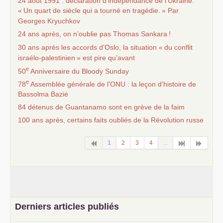
24 août 1991 : déclaration d’indépendance de l’Ukraine.
«
Un quart de siècle qui a tourné en tragédie.
» Par
Georges Kryuchkov
24 ans après, on n’oublie pas Thomas Sankara
!
30 ans après les accords d’Oslo, la situation «
du conflit
israélo-palestinien
» est pire qu’avant
e
50
Anniversaire du Bloody Sunday
e
78
Assemblée générale de l’
ONU
: la leçon d’histoire de
Bassolma Bazié
84 détenus de Guantanamo sont en grève de la faim
100 ans après, certains faits oubliés de la Révolution russe
1
2
3
4
...
Derniers articles publiés