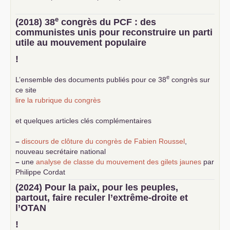
e
(2018) 38
congrès du
PCF
: des
communistes unis pour reconstruire un parti
utile au mouvement populaire
!
e
L’ensemble des documents publiés pour ce 38
congrès sur
ce site
lire la rubrique du congrès
et quelques articles clés complémentaires
–
discours de clôture du congrès de Fabien Roussel
,
nouveau secrétaire national
–
une
analyse de classe du mouvement des gilets jaunes
par
Philippe Cordat
–
un texte de Jean-Claude Delaunay
le marxisme est la
(2024) Pour la paix, pour les peuples,
science sociale de notre temps
partout, faire reculer l’extrême-droite et
–
un appel
proposé aux partis communistes et ouvrier
l’
OTAN
d’Europe
–
demandez
le numéro 10 de la revue Unir les Communistes
!