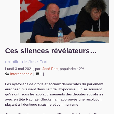
S’organiser
Comprendre...
Vie du site
Ces silences révélateurs…
un billet de José Fort
Lundi 3 mai 2021
,
par
José Fort
,
popularité : 2%
Internationale
|
1
|
Les ayatollahs de droite et sociaux démocrates du parlement
européen rivalisent dans l’art de l’hypocrisie. On se souvient
qu’ils ont, sous les applaudissements des députés socialistes
avec en tête Raphaël Glucksman, approuvés une résolution
plaçant à l’identique nazisme et communisme.