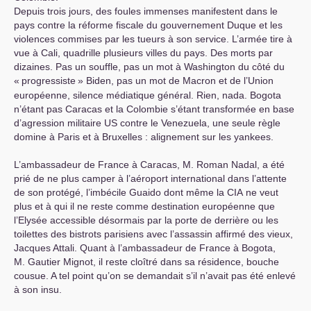
Depuis trois jours, des foules immenses manifestent dans le
pays contre la réforme fiscale du gouvernement Duque et les
violences commises par les tueurs à son service. L’armée tire à
vue à Cali, quadrille plusieurs villes du pays. Des morts par
dizaines. Pas un souffle, pas un mot à Washington du côté du
«
progressiste
» Biden, pas un mot de Macron et de l’Union
européenne, silence médiatique général. Rien, nada. Bogota
n’étant pas Caracas et la Colombie s’étant transformée en base
d’agression militaire
US
contre le Venezuela, une seule règle
domine à Paris et à Bruxelles : alignement sur les yankees.
L’ambassadeur de France à Caracas, M. Roman Nadal, a été
prié de ne plus camper à l’aéroport international dans l’attente
de son protégé, l’imbécile Guaido dont même la
CIA
ne veut
plus et à qui il ne reste comme destination européenne que
l’Elysée accessible désormais par la porte de derrière ou les
toilettes des bistrots parisiens avec l’assassin affirmé des vieux,
Jacques Attali. Quant à l’ambassadeur de France à Bogota,
M. Gautier Mignot, il reste cloîtré dans sa résidence, bouche
cousue. A tel point qu’on se demandait s’il n’avait pas été enlevé
à son insu.