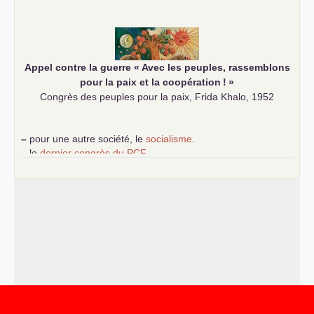
–
les
cinq chantiers pour contribuer au débat sur le projet
communiste
Appel contre la guerre «
Avec les peuples, rassemblons
pour la paix et la coopération
!
»
Congrès des peuples pour la paix, Frida Khalo, 1952
–
pour une autre société, le
socialisme
.
–
le
dernier congrès du
PCF
e
–
contribution de jeunes communistes au 39
congrès :
Six
chantiers pour affirmer l’ambition révolutionnaire du
PCF
–
un texte de Jean-Claude Delaunay
le marxisme est la
science sociale de notre temps
–
un appel
proposé aux partis communistes et ouvrier
d’Europe
–
les
cinq chantiers pour contribuer au débat sur le projet
communiste