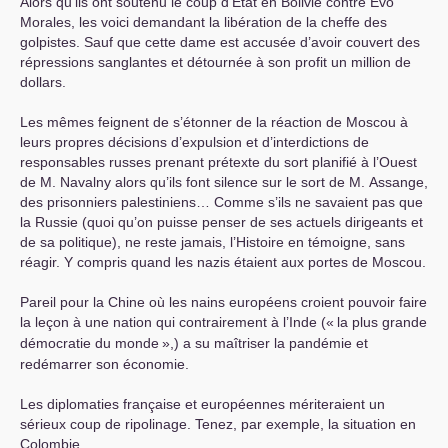
Alors qu’ils ont soutenu le coup d’Etat en Bolivie contre Evo
Morales, les voici demandant la libération de la cheffe des
golpistes. Sauf que cette dame est accusée d’avoir couvert des
répressions sanglantes et détournée à son profit un million de
dollars.
Les mêmes feignent de s’étonner de la réaction de Moscou à
leurs propres décisions d’expulsion et d’interdictions de
responsables russes prenant prétexte du sort planifié à l’Ouest
de M. Navalny alors qu’ils font silence sur le sort de M. Assange,
des prisonniers palestiniens… Comme s’ils ne savaient pas que
la Russie (quoi qu’on puisse penser de ses actuels dirigeants et
de sa politique), ne reste jamais, l’Histoire en témoigne, sans
réagir. Y compris quand les nazis étaient aux portes de Moscou.
Pareil pour la Chine où les nains européens croient pouvoir faire
la leçon à une nation qui contrairement à l’Inde («
la plus grande
démocratie du monde
»,) a su maîtriser la pandémie et
redémarrer son économie.
Les diplomaties française et européennes mériteraient un
sérieux coup de ripolinage. Tenez, par exemple, la situation en
Colombie.