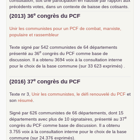
consultation, soit une participation en hausse par rapport aux
précédents votes, dans un contexte de baisse des cotisants.
... lire la suite
e
(2013) 36
congrès du
PCF
Unir les communistes pour un
PCF
de combat, marxiste,
populaire et rassembleur
Texte signé par 542 communistes de 64 départements
e
présenté au 36
congrès du
PCF
comme base de
discussion. Il a obtenu 3694 voix à la consultation interne
pour le choix de la base commune (sur 33 623 exprimés) .
e
(2016) 37
congrès du
PCF
Texte nr 3,
Unir les communistes, le défi renouvelé du
PCF
et
son
résumé
.
Signé par 626 communistes de 66 départements, dont 15
e
départements avec plus de 10 signataires, présenté au 37
congrès du
PCF
comme base de discussion. Il a obtenu
3.755 voix à la consultation interne pour le choix de la base
commune (sur 24.376 exprimés).