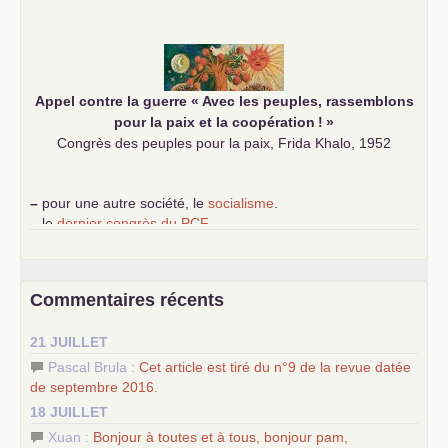
–
les
cinq chantiers pour contribuer au débat sur le projet
communiste
Appel contre la guerre «
Avec les peuples, rassemblons
pour la paix et la coopération
!
»
Congrès des peuples pour la paix, Frida Khalo, 1952
–
pour une autre société, le
socialisme
.
–
le
dernier congrès du
PCF
e
–
contribution de jeunes communistes au 39
congrès :
Six
chantiers pour affirmer l’ambition révolutionnaire du
PCF
–
un texte de Jean-Claude Delaunay
le marxisme est la
Commentaires récents
science sociale de notre temps
–
un appel
proposé aux partis communistes et ouvrier
21 JUILLET
d’Europe
–
les
cinq chantiers pour contribuer au débat sur le projet
Pascal Brula :
Cet article est tiré du n°9 de la revue datée
communiste
de septembre 2016.
18 JUILLET
Xuan :
Bonjour à toutes et à tous, bonjour pam,