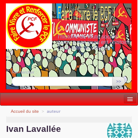
«
l’histoire de toute société
jusqu’à nos jours est l’histoire
de la lutte de classes
»
Rechercher :
>>
Vie politique
Accueil du site
>
auteur
Lutter, Unir...
Ivan Lavallée
Internationale