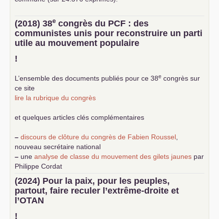
e
(2018) 38
congrès du
PCF
: des
communistes unis pour reconstruire un parti
utile au mouvement populaire
!
e
L’ensemble des documents publiés pour ce 38
congrès sur
ce site
lire la rubrique du congrès
et quelques articles clés complémentaires
–
discours de clôture du congrès de Fabien Roussel
,
nouveau secrétaire national
–
une
analyse de classe du mouvement des gilets jaunes
par
Philippe Cordat
–
un texte de Jean-Claude Delaunay
le marxisme est la
(2024) Pour la paix, pour les peuples,
science sociale de notre temps
partout, faire reculer l’extrême-droite et
–
un appel
proposé aux partis communistes et ouvrier
l’
OTAN
d’Europe
–
demandez
le numéro 10 de la revue Unir les Communistes
!