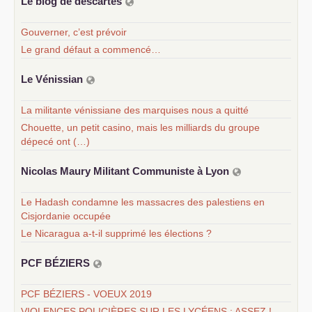
Le blog de descartes
Gouverner, c’est prévoir
Le grand défaut a commencé…
Le Vénissian
La militante vénissiane des marquises nous a quitté
Chouette, un petit casino, mais les milliards du groupe
dépecé ont (…)
Nicolas Maury Militant Communiste à Lyon
Le Hadash condamne les massacres des palestiens en
Cisjordanie occupée
Le Nicaragua a-t-il supprimé les élections ?
PCF
BÉ
ZIERS
PCF BÉZIERS - VOEUX 2019
VIOLENCES POLICIÈRES SUR LES LYCÉENS : ASSEZ !