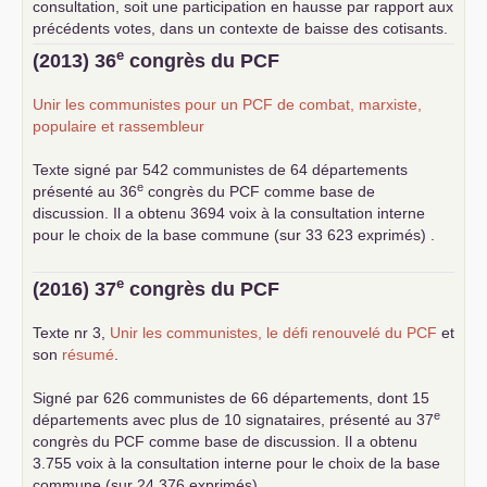
consultation, soit une participation en hausse par rapport aux
précédents votes, dans un contexte de baisse des cotisants.
... lire la suite
e
(2013) 36
congrès du
PCF
Unir les communistes pour un
PCF
de combat, marxiste,
populaire et rassembleur
Texte signé par 542 communistes de 64 départements
e
présenté au 36
congrès du
PCF
comme base de
discussion. Il a obtenu 3694 voix à la consultation interne
pour le choix de la base commune (sur 33 623 exprimés) .
e
(2016) 37
congrès du
PCF
Texte nr 3,
Unir les communistes, le défi renouvelé du
PCF
et
son
résumé
.
Signé par 626 communistes de 66 départements, dont 15
e
départements avec plus de 10 signataires, présenté au 37
congrès du
PCF
comme base de discussion. Il a obtenu
3.755 voix à la consultation interne pour le choix de la base
commune (sur 24.376 exprimés).