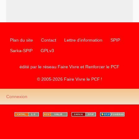
d’Europe
–
les
cinq chantiers pour contribuer au débat sur le projet
communiste
Plan du site
Contact
Lettre d'information
SPIP
Sarka-SPIP
GPLv3
édité par le réseau Faire Vivre et Renforcer le
PCF
© 2005-2026 Faire Vivre le
PCF
!
Connexion