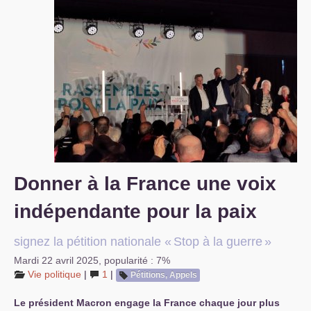
S’organiser
Comprendre...
Vie du site
Donner à la France une voix
indépendante pour la paix
signez la pétition nationale «
Stop à la guerre
»
Mardi 22 avril 2025
,
popularité : 7%
Vie politique
|
1
|
Pétitions, Appels
Le président Macron engage la France chaque jour plus