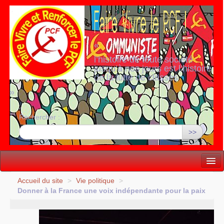
«
l’histoire de toute société
jusqu’à nos jours est l’histoire
de la lutte de classes
»
Rechercher :
>>
Vie politique
Accueil du site
>
Vie politique
>
Donner à la France une voix indépendante pour la paix
Lutter, Unir...
Internationale