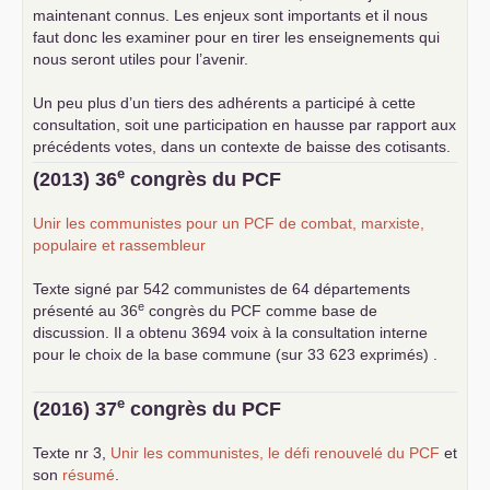
maintenant connus. Les enjeux sont importants et il nous
faut donc les examiner pour en tirer les enseignements qui
nous seront utiles pour l’avenir.
Un peu plus d’un tiers des adhérents a participé à cette
consultation, soit une participation en hausse par rapport aux
précédents votes, dans un contexte de baisse des cotisants.
... lire la suite
e
(2013) 36
congrès du
PCF
Unir les communistes pour un
PCF
de combat, marxiste,
populaire et rassembleur
Texte signé par 542 communistes de 64 départements
e
présenté au 36
congrès du
PCF
comme base de
discussion. Il a obtenu 3694 voix à la consultation interne
pour le choix de la base commune (sur 33 623 exprimés) .
e
(2016) 37
congrès du
PCF
Texte nr 3,
Unir les communistes, le défi renouvelé du
PCF
et
son
résumé
.