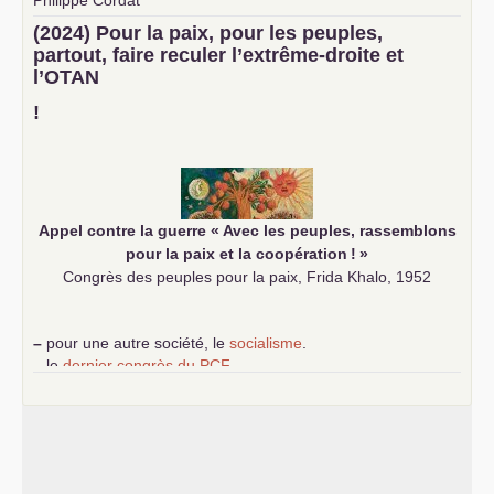
–
un texte de Jean-Claude Delaunay
le marxisme est la
(2024) Pour la paix, pour les peuples,
science sociale de notre temps
partout, faire reculer l’extrême-droite et
–
un appel
proposé aux partis communistes et ouvrier
l’
OTAN
d’Europe
–
demandez
le numéro 10 de la revue Unir les Communistes
!
–
les
cinq chantiers pour contribuer au débat sur le projet
communiste
Appel contre la guerre «
Avec les peuples, rassemblons
pour la paix et la coopération
!
»
Congrès des peuples pour la paix, Frida Khalo, 1952
–
pour une autre société, le
socialisme
.
–
le
dernier congrès du
PCF
e
–
contribution de jeunes communistes au 39
congrès :
Six
chantiers pour affirmer l’ambition révolutionnaire du
PCF
–
un texte de Jean-Claude Delaunay
le marxisme est la
science sociale de notre temps
–
un appel
proposé aux partis communistes et ouvrier