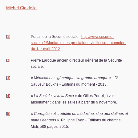
Michel Cialdella
[
1
]
Portail de la Sécurité sociale :
http://www.securite-
sociale.fr/Montants-des-prestations-vieillesse-a-compter-
du-1er-avril-2012
[
2
]
Pierre Laroque ancien directeur général de la Sécurité
sociale.
r
[
3
]
«
Médicaments génériques la grande arnaque
» - D
Sauveur Boukris - Éditions du moment - 2013.
[
4
]
«
La Sociale, vive la Sécu
» de Gilles Perret, à voir
absolument, dans les salles à partir du 9 novembre.
[
5
]
«
Corruption et crédulité en médecine, stop aux statines et
autres dangers
». Philippe Even - Éditions du cherche
Midi, 588 pages, 2015.