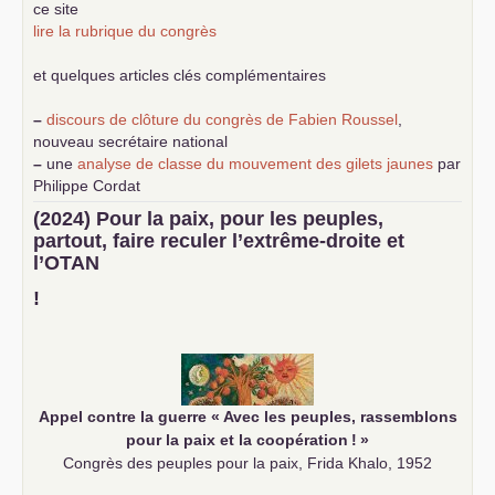
ce site
lire la rubrique du congrès
et quelques articles clés complémentaires
–
discours de clôture du congrès de Fabien Roussel
,
nouveau secrétaire national
–
une
analyse de classe du mouvement des gilets jaunes
par
Philippe Cordat
–
un texte de Jean-Claude Delaunay
le marxisme est la
(2024) Pour la paix, pour les peuples,
science sociale de notre temps
partout, faire reculer l’extrême-droite et
–
un appel
proposé aux partis communistes et ouvrier
l’
OTAN
d’Europe
–
demandez
le numéro 10 de la revue Unir les Communistes
!
–
les
cinq chantiers pour contribuer au débat sur le projet
communiste
Appel contre la guerre «
Avec les peuples, rassemblons
pour la paix et la coopération
!
»
Congrès des peuples pour la paix, Frida Khalo, 1952