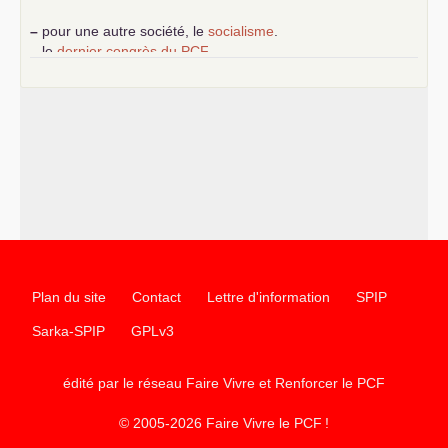
–
pour une autre société, le
socialisme
.
–
le
dernier congrès du
PCF
e
–
contribution de jeunes communistes au 39
congrès :
Six
chantiers pour affirmer l’ambition révolutionnaire du
PCF
–
un texte de Jean-Claude Delaunay
le marxisme est la
science sociale de notre temps
–
un appel
proposé aux partis communistes et ouvrier
d’Europe
–
les
cinq chantiers pour contribuer au débat sur le projet
communiste
Plan du site
Contact
Lettre d'information
SPIP
Sarka-SPIP
GPLv3
édité par le réseau Faire Vivre et Renforcer le
PCF
© 2005-2026 Faire Vivre le
PCF
!