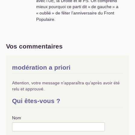
avec l’
UE
, la Droite et le
PS
. On comprend
mieux pourquoi ce parti dit «
de gauche
» a
«
oublié
» de fêter l’anniversaire du Front
Populaire.
Vos commentaires
modération a priori
Attention, votre message n’apparaîtra qu’après avoir été
relu et approuvé.
Qui êtes-vous ?
Nom