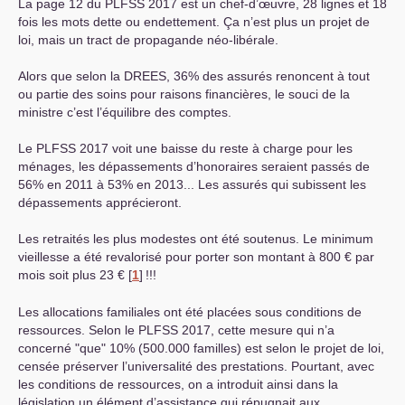
La page 12 du
PLFSS
2017 est un chef-d’œuvre, 28 lignes et 18
fois les mots dette ou endettement. Ça n’est plus un projet de
loi, mais un tract de propagande néo-libérale.
Alors que selon la
DREES
, 36% des assurés renoncent à tout
ou partie des soins pour raisons financières, le souci de la
ministre c’est l’équilibre des comptes.
Le
PLFSS
2017 voit une baisse du reste à charge pour les
ménages, les dépassements d’honoraires seraient passés de
56% en 2011 à 53% en 2013... Les assurés qui subissent les
dépassements apprécieront.
Les retraités les plus modestes ont été soutenus. Le minimum
vieillesse a été revalorisé pour porter son montant à 800 € par
mois soit plus 23 €
[
1
]
!!!
Les allocations familiales ont été placées sous conditions de
ressources. Selon le
PLFSS
2017, cette mesure qui n’a
concerné "que" 10% (500.000 familles) est selon le projet de loi,
censée préserver l’universalité des prestations. Pourtant, avec
les conditions de ressources, on a introduit ainsi dans la
législation un élément d’assistance qui répugnait aux