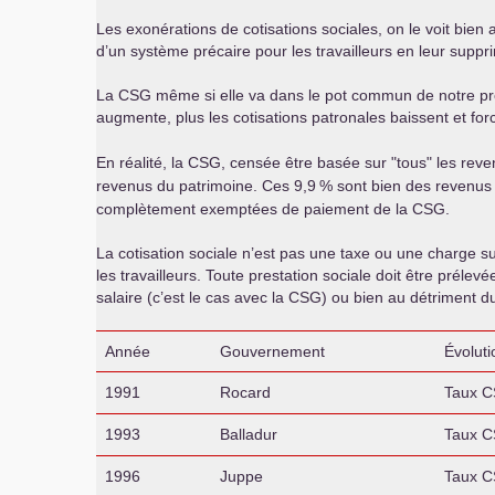
Les exonérations de cotisations sociales, on le voit bien
d’un système précaire pour les travailleurs en leur supprim
La
CSG
même si elle va dans le pot commun de notre prote
augmente, plus les cotisations patronales baissent et f
En réalité, la
CSG
, censée être basée sur "tous" les rev
revenus du patrimoine. Ces 9,9
% sont bien des revenus 
complètement exemptées de paiement de la
CSG
.
La cotisation sociale n’est pas une taxe ou une charge sur
les travailleurs. Toute prestation sociale doit être prélev
salaire (c’est le cas avec la
CSG
) ou bien au détriment du 
Année
Gouvernement
Évoluti
1991
Rocard
Taux
C
1993
Balladur
Taux
C
1996
Juppe
Taux
C