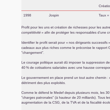
Créati
1998
Jospin
Taux =
Profit pour les uns et création de richesses pour les aut
compétitivité
» afin de protéger les responsables d’une cri
Identifier le profit serait pour «
nos dirigeants successifs
»
cadeaux aux plus riches comme le préconise le rapport Ga
"changement".
Le courage politique aurait dû imposer la suppression de
40
% de cotisations salariales avec une hausse correspo
Le gouvernement en place prend un tout autre chemin : c
détriment des plus exploités.
Comme le défend le Medef depuis plusieurs mois, les 30 mi
"charges patronales" (à hauteur de 20 milliards). Tous les
augmentation de la
CSG
, de la
TVA
et de la fiscalité éco