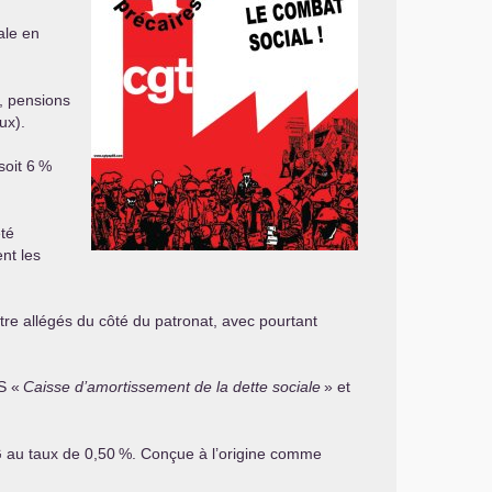
ale en
e, pensions
ux).
soit 6
%
té
nt les
re allégés du côté du patronat, avec pourtant
S
«
Caisse d’amortissement de la dette sociale
» et
G
au taux de 0,50
%. Conçue à l’origine comme