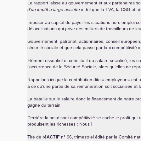
Le rapport laisse au gouvernement et aux partenaires so
d’un impôt à large assiette
», tel que la
TVA
, la
CSG
et, d
Imposer au capital de payer les situations hors emploi c
délocalisations qui prive des milliers de travailleurs de leu
Gouvernement, patronat, actionnaires, conseil européen, re
sécurité sociale et que cela passe par la «
compétitivité
»
Élément essentiel et constitutif du salaire socialisé, les
l’occurrence de la Sécurité Sociale, alors qu’elles ne rep
Rappelons ici que la contribution dite «
employeur
» est u
à ce qu’une partie de sa rémunération soit socialisée et 
La bataille sur le salaire donc le financement de notre pr
gagne du terrain.
Derrière la soi-disant compétitivité se cache le profit qu
produisent les richesses : Nous
!
Tiré de
ré
ACTIF
n° 66, trimestriel édité par le Comité na