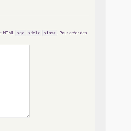
ode HTML
. Pour créer des
<q>
<del>
<ins>