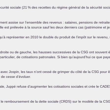
curité sociale (21
% des recettes du régime général de la sécurité soci
ment assise sur l’ensemble des revenus : salaires, pensions de retrait
lle est prélevée à la source sauf les deux derniers cas (patrimoine et je
qu’à représenter en 2010 le double du produit de l’impôt sur le revenu, 
droite ou de gauche, les hausses successives de la
CSG
ont souvent é
rticulier, de cotisations patronales. Si bien qu’aujourd’hui ce que paye
vec Jospin, les taux n’ont cessé de grimper du côté de la
CSG
pour êt
 de cesse d’évoluer.
ale, Juppé refuse d’augmenter les cotisations sociales et crée le
CADE
 le remboursement de la dette sociale (
CRDS
) sur le modèle de la
CS