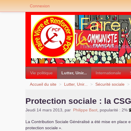
Connexion
«
l’histoire de toute soc
»
Vie politique
Lutter, Unir...
Internationale
Accueil du site
>
Lutter, Unir...
>
Sécurité sociale
>
Protection sociale : la
CS
Jeudi 14 mars 2013
,
par
Philippe Baot
,
popularité : 2%
La Contribution Sociale Généralisé a été mise en place
protection sociale
».