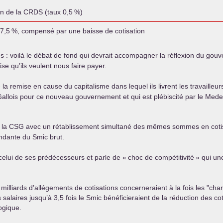
on de la
CRDS
(taux 0,5
%)
 7,5
%, compensé par une baisse de cotisation
res : voilà le débat de fond qui devrait accompagner la réflexion du gou
se qu’ils veulent nous faire payer.
 la remise en cause du capitalisme dans lequel ils livrent les travailleu
llois pour ce nouveau gouvernement et qui est plébiscité par le Medef, 
 la
CSG
avec un rétablissement simultané des mêmes sommes en cotisa
ndante du Smic brut.
elui de ses prédécesseurs et parle de «
choc de compétitivité
» qui une
lliards d’allégements de cotisations concerneraient à la fois les "charg
 salaires jusqu’à 3,5 fois le Smic bénéficieraient de la réduction des c
logique.