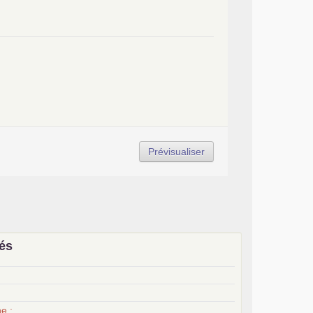
iés
x
e :