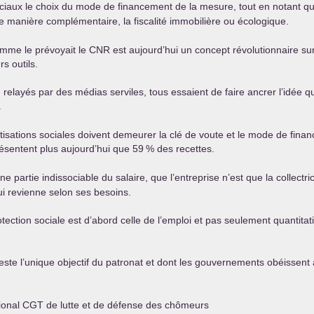
ciaux le choix du mode de financement de la mesure, tout en notant q
e manière complémentaire, la fiscalité immobilière ou écologique.
omme le prévoyait le
CNR
est aujourd’hui un concept révolutionnaire sur 
rs outils.
layés par des médias serviles, tous essaient de faire ancrer l’idée qu’il 
.
 cotisations sociales doivent demeurer la clé de voute et le mode de fin
résentent plus aujourd’hui que 59
% des recettes.
ne partie indissociable du salaire, que l’entreprise n’est que la collectri
lui revienne selon ses besoins.
otection sociale est d’abord celle de l’emploi et pas seulement quantita
i reste l’unique objectif du patronat et dont les gouvernements obéissent
tional
CGT
de lutte et de défense des chômeurs