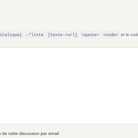
et le c
italique}
-*liste
[texte->url]
<quote>
<code>
de cette discussion par email