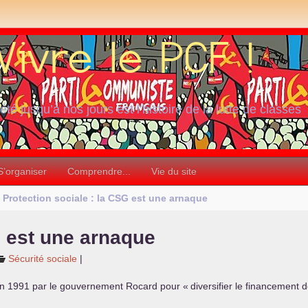
iété jusqu’à nos jours est l’histoire de la lutte de classes
S’organiser
Comprendre...
Vie du site
Protection sociale : la
CSG
est une arnaque
G
est une arnaque
Sécurité sociale
|
 en 1991 par le gouvernement Rocard pour «
diversifier le financement d