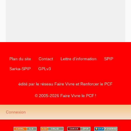
–
un texte de Jean-Claude Delaunay
le marxisme est la
science sociale de notre temps
–
un appel
proposé aux partis communistes et ouvrier
d’Europe
–
les
cinq chantiers pour contribuer au débat sur le projet
communiste
Plan du site
Contact
Lettre d'information
SPIP
Sarka-SPIP
GPLv3
édité par le réseau Faire Vivre et Renforcer le
PCF
© 2005-2026 Faire Vivre le
PCF
!
Connexion