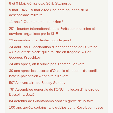
8 et 9 Mai, Vénissieux, Sétif, Stalingrad
9 mai 1945 – 9 mai 2022 Une date pour choisir la
désescalade militaire
!
11 ans à Guantanamo, pour rien
!
e
20
Réunion internationale des Partis communistes et
ouvriers, organisée par le
KKE
23 novembre, manifestez pour la paix
!
24 août 1991 : déclaration d’indépendance de l’Ukraine.
«
Un quart de siècle qui a tourné en tragédie.
» Par
Georges Kryuchkov
24 ans après, on n’oublie pas Thomas Sankara
!
30 ans après les accords d’Oslo, la situation «
du conflit
israélo-palestinien
» est pire qu’avant
e
50
Anniversaire du Bloody Sunday
e
78
Assemblée générale de l’
ONU
: la leçon d’histoire de
Bassolma Bazié
84 détenus de Guantanamo sont en grève de la faim
100 ans après, certains faits oubliés de la Révolution russe