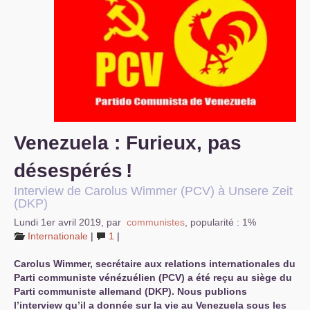
S’organiser
Comprendre...
Vie du site
Venezuela : Furieux, pas
désespérés
!
Interview de Carolus Wimmer (
PCV
) à Unsere Zeit
(
DKP
)
Lundi 1er avril 2019
,
par
communistes
,
popularité : 1%
Internationale
|
1
|
Carolus Wimmer, secrétaire aux relations internationales du
Parti communiste vénézuélien (
PCV
) a été reçu au siège du
Parti communiste allemand (
DKP
). Nous publions
l’interview qu’il a donnée sur la vie au Venezuela sous les