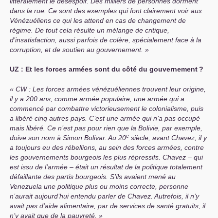
littéralement le désespoir. Des milliers de personnes dorment
dans la rue. Ce sont des exemples qui font clairement voir aux
Vénézuéliens ce qui les attend en cas de changement de
régime. De tout cela résulte un mélange de critique,
d’insatisfaction, aussi parfois de colère, spécialement face à la
corruption, et de soutien au gouvernement.
UZ
: Et les forces armées sont du côté du gouvernement
?
CW
: Les forces armées vénézuéliennes trouvent leur origine,
il y a 200 ans, comme armée populaire, une armée qui a
commencé par combattre victorieusement le colonialisme, puis
a libéré cinq autres pays. C’est une armée qui n’a pas occupé
mais libéré. Ce n’est pas pour rien que la Bolivie, par exemple,
e
doive son nom à Simon Bolivar. Au 20
siècle, avant Chavez, il y
a toujours eu des rébellions, au sein des forces armées, contre
les gouvernements bourgeois les plus répressifs. Chavez – qui
est issu de l’armée – était un résultat de la politique totalement
défaillante des partis bourgeois. S’ils avaient mené au
Venezuela une politique plus ou moins correcte, personne
n’aurait aujourd’hui entendu parler de Chavez. Autrefois, il n’y
avait pas d’aide alimentaire, par de services de santé gratuits, il
n’y avait que de la pauvreté.