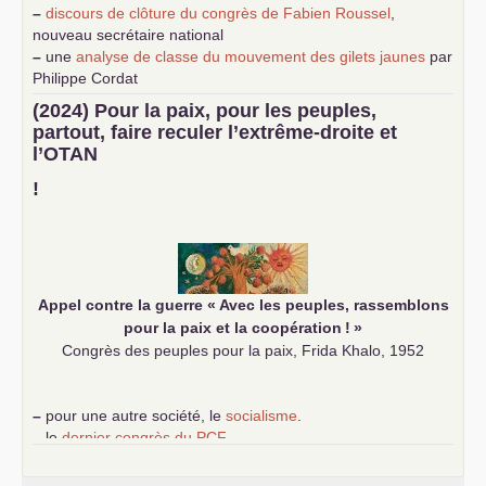
–
discours de clôture du congrès de Fabien Roussel
,
nouveau secrétaire national
–
une
analyse de classe du mouvement des gilets jaunes
par
Philippe Cordat
–
un texte de Jean-Claude Delaunay
le marxisme est la
(2024) Pour la paix, pour les peuples,
science sociale de notre temps
partout, faire reculer l’extrême-droite et
–
un appel
proposé aux partis communistes et ouvrier
l’
OTAN
d’Europe
–
demandez
le numéro 10 de la revue Unir les Communistes
!
–
les
cinq chantiers pour contribuer au débat sur le projet
communiste
Appel contre la guerre «
Avec les peuples, rassemblons
pour la paix et la coopération
!
»
Congrès des peuples pour la paix, Frida Khalo, 1952
–
pour une autre société, le
socialisme
.
–
le
dernier congrès du
PCF
e
–
contribution de jeunes communistes au 39
congrès :
Six
chantiers pour affirmer l’ambition révolutionnaire du
PCF