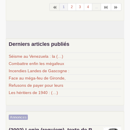
1
2
3
4
...
Derniers articles publiés
Séisme au Venezuela : la (…)
Combattre enfin les mégafeux
Incendies Landes de Gascogne :
Face au méga-feu de Gironde,
Refusons de payer pour leurs
Les héritiers de 1940 : (…)
Annonces
(2002) Lenin (requiem), texte de B.