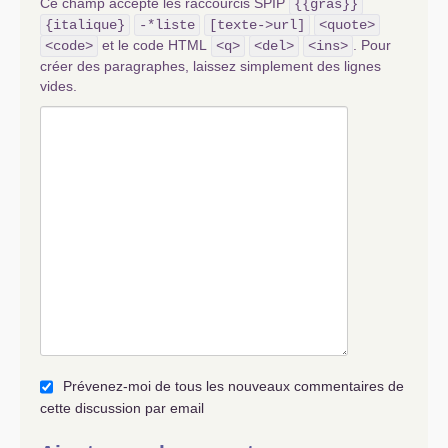
Ce champ accepte les raccourcis SPIP
{{gras}}
{italique}
-*liste
[texte->url]
<quote>
et le code HTML
. Pour
<code>
<q>
<del>
<ins>
créer des paragraphes, laissez simplement des lignes
vides.
Prévenez-moi de tous les nouveaux commentaires de
cette discussion par email