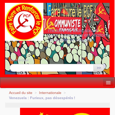
«
l’histoire de toute société
jusqu’à nos jours est l’histoire
de la lutte de classes
»
Rechercher :
>>
Vie politique
Accueil du site
>
Internationale
>
Venezuela : Furieux, pas désespérés
!
Lutter, Unir...
Internationale