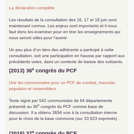
La déclaration complète
Les résultats de la consultation des 16, 17 et 18 juin sont
maintenant connus. Les enjeux sont importants et il nous
faut donc les examiner pour en tirer les enseignements qui
nous seront utiles pour l’avenir.
Un peu plus d’un tiers des adhérents a participé à cette
consultation, soit une participation en hausse par rapport aux
précédents votes, dans un contexte de baisse des cotisants.
... lire la suite
e
(2013) 36
congrès du
PCF
Unir les communistes pour un
PCF
de combat, marxiste,
populaire et rassembleur
Texte signé par 542 communistes de 64 départements
e
présenté au 36
congrès du
PCF
comme base de
discussion. Il a obtenu 3694 voix à la consultation interne
pour le choix de la base commune (sur 33 623 exprimés) .
e
(2016) 37
congrès du
PCF