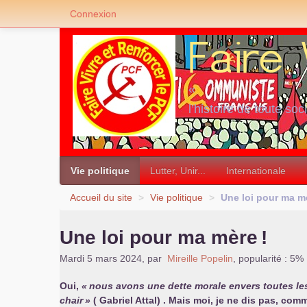
Connexion
«
l’histoire de toute soc
»
Vie politique
Lutter, Unir...
Internationale
Accueil du site
>
Vie politique
>
Une loi pour ma m
Une loi pour ma mère
!
Mardi 5 mars 2024
,
par
Mireille Popelin
,
popularité : 5%
Oui,
«
nous avons une dette morale envers toutes les
chair
»
( Gabriel Attal) . Mais moi, je ne dis pas, co