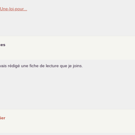
/Une-loi-pour...
ues
’avais rédigé une fiche de lecture que je joins.
ier