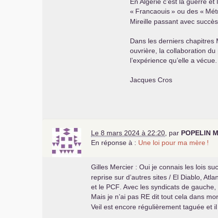
En Algérie c’est la guerre et 
«
Francaouis
» ou des «
Mét
Mireille passant avec succès 
Dans les derniers chapitres M
ouvrière, la collaboration d
l’expérience qu’elle a vécue.
Jacques Cros
Le 8 mars 2024 à 22:20
,
par
POPELIN
Mi
En réponse à :
Une loi pour ma mère
!
Gilles Mercier : Oui je connais les lois s
reprise sur d’autres sites / El Diablo, Atl
et le
PCF
. Avec les syndicats de gauche,
Mais je n’ai pas
RE
dit tout cela dans mon 
Veil est encore régulièrement taguée et il 