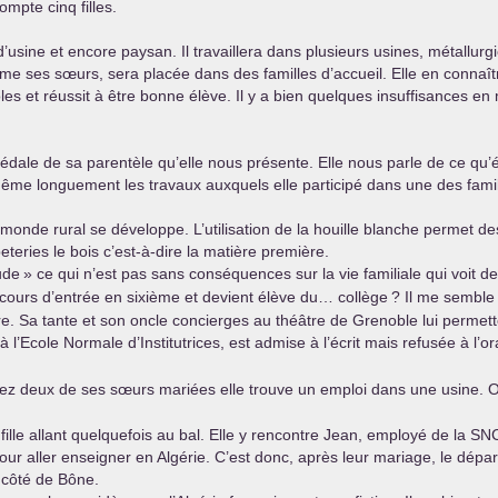
ompte cinq filles.
 d’usine et encore paysan. Il travaillera dans plusieurs usines, métallurg
comme ses sœurs, sera placée dans des familles d’accueil. Elle en connaît
oles et réussit à être bonne élève. Il y a bien quelques insuffisance
dale de sa parentèle qu’elle nous présente. Elle nous parle de ce qu’é
même longuement les travaux auxquels elle participé dans une des famil
ce monde rural se développe. L’utilisation de la houille blanche permet
teries le bois c’est-à-dire la matière première.
ude
» ce qui n’est pas sans conséquences sur la vie familiale qui voit
ncours d’entrée en sixième et devient élève du… collège
? Il me semble
. Sa tante et son oncle concierges au théâtre de Grenoble lui permetten
 l’Ecole Normale d’Institutrices, est admise à l’écrit mais refusée à l’oral
ez deux de ses sœurs mariées elle trouve un emploi dans une usine. Oh
 fille allant quelquefois au bal. Elle y rencontre Jean, employé de la
SN
r aller enseigner en Algérie. C’est donc, après leur mariage, le dépa
à côté de Bône.