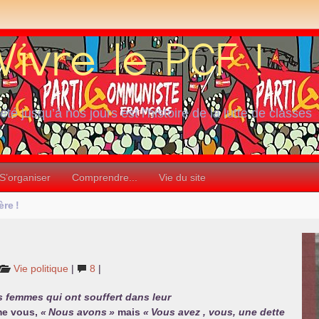
iété jusqu’à nos jours est l’histoire de la lutte de classes
S’organiser
Comprendre...
Vie du site
ère
!
Vie politique
|
8
|
 femmes qui ont souffert dans leur
mme vous,
«
Nous avons
»
mais
«
Vous avez , vous, une dette