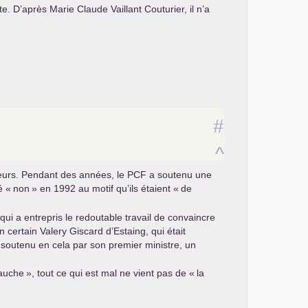
 D’après Marie Claude Vaillant Couturier, il n’a
#
^
eurs. Pendant des années, le
PCF
a soutenu une
é «
non
» en 1992 au motif qu’ils étaient «
de
ui a entrepris le redoutable travail de convaincre
 certain Valery Giscard d’Estaing, qui était
i, soutenu en cela par son premier ministre, un
gauche
», tout ce qui est mal ne vient pas de «
la