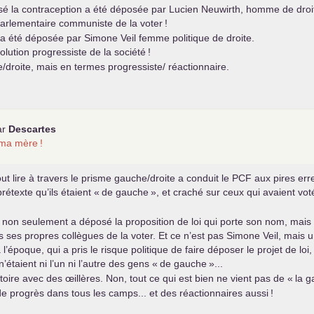
é la contraception a été déposée par Lucien Neuwirth, homme de droite.
parlementaire communiste de la voter
!
a été déposée par Simone Veil femme politique de droite.
volution progressiste de la société
!
/droite, mais en termes progressiste/ réactionnaire.
ar
Descartes
 ma mère
!
out lire à travers le prisme gauche/droite a conduit le
PCF
aux pires err
étexte qu’ils étaient «
de gauche
», et craché sur ceux qui avaient vot
i non seulement a déposé la proposition de loi qui porte son nom, mais q
s ses propres collègues de la voter. Et ce n’est pas Simone Veil, mais un
l’époque, qui a pris le risque politique de faire déposer le projet de lo
’étaient ni l’un ni l’autre des gens «
de gauche
»...
stoire avec des œillères. Non, tout ce qui est bien ne vient pas de «
la 
e progrès dans tous les camps... et des réactionnaires aussi
!