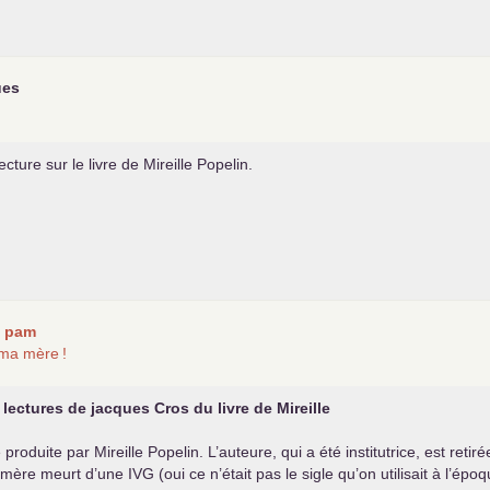
ues
cture sur le livre de Mireille Popelin.
r
pam
 ma mère
!
 lectures de jacques Cros du livre de Mireille
 produite par Mireille Popelin. L’auteure, qui a été institutrice, est retiré
Sa mère meurt d’une
IVG
(oui ce n’était pas le sigle qu’on utilisait à l’épo