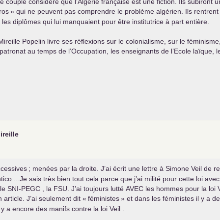
le couple considère que l’Algérie française est une fiction. Ils subiront u
ros
» qui ne peuvent pas comprendre le problème algérien. Ils rentrent
les diplômes qui lui manquaient pour être institutrice à part entière.
ireille Popelin livre ses réflexions sur le colonialisme, sur le féminisme
u patronat au temps de l’Occupation, les enseignants de l’Ecole laïque
reille
uccessives
; menées par la droite. J’ai écrit une lettre à Simone Veil de
antico ...Je sais très bien tout cela parce que j’ai milité pour cette loi
 le
SNI
-
PEGC
, la
FSU
. J’ai toujours lutté
AVEC
les hommes pour la loi Ve
article. J’ai seulement dit «
féministes
» et dans les féministes il y a
y a encore des manifs contre la loi Veil .