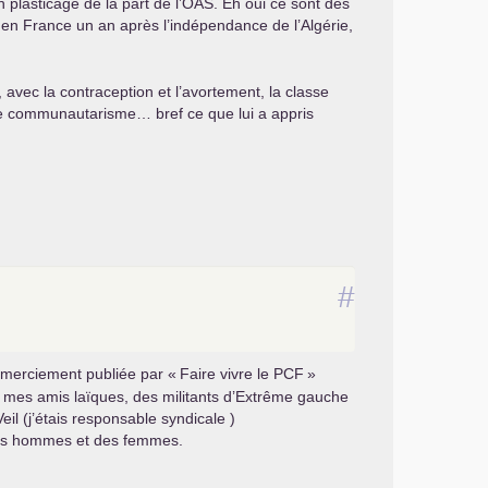
n plasticage de la part de l’
OAS
. Eh oui ce sont des
 en France un an après l’indépendance de l’Algérie,
, avec la contraception et l’avortement, la classe
, le communautarisme… bref ce que lui a appris
#
 remerciement publiée par «
Faire vivre le
PCF
»
 avec mes amis laïques, des militants d’Extrême gauche
il (j’étais responsable syndicale )
 des hommes et des femmes.