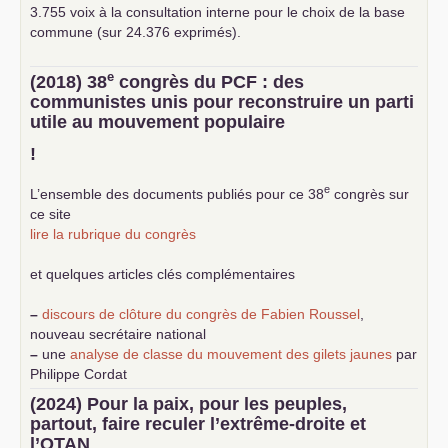
3.755 voix à la consultation interne pour le choix de la base
commune (sur 24.376 exprimés).
e
(2018) 38
congrès du
PCF
: des
communistes unis pour reconstruire un parti
utile au mouvement populaire
!
e
L’ensemble des documents publiés pour ce 38
congrès sur
ce site
lire la rubrique du congrès
et quelques articles clés complémentaires
–
discours de clôture du congrès de Fabien Roussel
,
nouveau secrétaire national
–
une
analyse de classe du mouvement des gilets jaunes
par
Philippe Cordat
–
un texte de Jean-Claude Delaunay
le marxisme est la
(2024) Pour la paix, pour les peuples,
science sociale de notre temps
partout, faire reculer l’extrême-droite et
–
un appel
proposé aux partis communistes et ouvrier
l’
OTAN