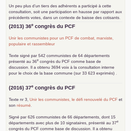
Un peu plus d’un tiers des adhérents a participé à cette
consultation, soit une participation en hausse par rapport aux
précédents votes, dans un contexte de baisse des cotisants.
... lire la suite
e
(2013) 36
congrès du
PCF
Unir les communistes pour un
PCF
de combat, marxiste,
populaire et rassembleur
Texte signé par 542 communistes de 64 départements
e
présenté au 36
congrès du
PCF
comme base de
discussion. Il a obtenu 3694 voix à la consultation interne
pour le choix de la base commune (sur 33 623 exprimés) .
e
(2016) 37
congrès du
PCF
Texte nr 3,
Unir les communistes, le défi renouvelé du
PCF
et
son
résumé
.
Signé par 626 communistes de 66 départements, dont 15
e
départements avec plus de 10 signataires, présenté au 37
congrès du
PCF
comme base de discussion. Il a obtenu