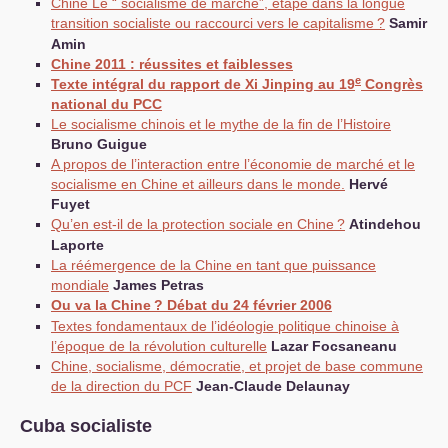
Chine Le “ socialisme de marché”, étape dans la longue
transition socialiste ou raccourci vers le capitalisme
?
Samir
Amin
Chine 2011 : réussites et faiblesses
e
Texte intégral du rapport de Xi Jinping au 19
Congrès
national du
PCC
Le socialisme chinois et le mythe de la fin de l’Histoire
Bruno Guigue
A propos de l’interaction entre l’économie de marché et le
socialisme en Chine et ailleurs dans le monde.
Hervé
Fuyet
Qu’en est-il de la protection sociale en Chine
?
Atindehou
Laporte
La réémergence de la Chine en tant que puissance
mondiale
James Petras
Ou va la Chine
? Débat du 24 février 2006
Textes fondamentaux de l’idéologie politique chinoise à
l’époque de la révolution culturelle
Lazar Focsaneanu
Chine, socialisme, démocratie, et projet de base commune
de la direction du
PCF
Jean-Claude Delaunay
Cuba socialiste