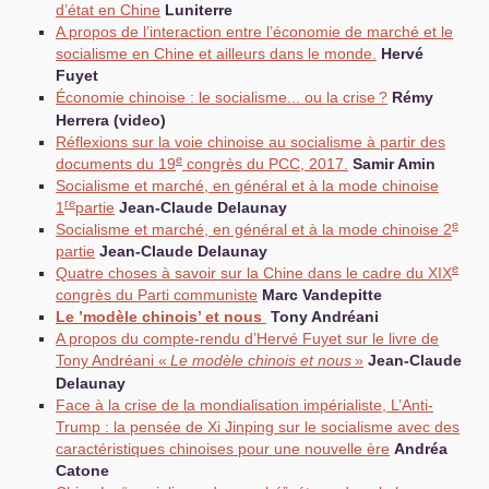
d’état en Chine
Luniterre
A propos de l’interaction entre l’économie de marché et le
socialisme en Chine et ailleurs dans le monde.
Hervé
Fuyet
Économie chinoise : le socialisme... ou la crise
?
Rémy
Herrera (video)
Réflexions sur la voie chinoise au socialisme à partir des
e
documents du 19
congrès du
PCC
, 2017.
Samir Amin
Socialisme et marché, en général et à la mode chinoise
re
1
partie
Jean-Claude Delaunay
e
Socialisme et marché, en général et à la mode chinoise 2
partie
Jean-Claude Delaunay
e
Quatre choses à savoir sur la Chine dans le cadre du
XIX
congrès du Parti communiste
Marc Vandepitte
Le ’modèle chinois’ et nous
Tony Andréani
A propos du compte-rendu d’Hervé Fuyet sur le livre de
Tony Andréani «
Le modèle chinois et nous
»
Jean-Claude
Delaunay
Face à la crise de la mondialisation impérialiste, L’Anti-
Trump : la pensée de Xi Jinping sur le socialisme avec des
caractéristiques chinoises pour une nouvelle ère
Andréa
Catone