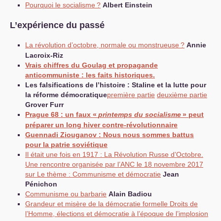
Pourquoi le socialisme
?
Albert Einstein
L’expérience du passé
La révolution d’octobre, normale ou monstrueuse
?
Annie
Lacroix-Riz
Vrais chiffres du Goulag et propagande
anticommuniste : les faits historiques.
Les falsifications de l’histoire : Staline et la lutte pour
la réforme démocratique
première partie
deuxième partie
Grover Furr
Prague 68 : un faux «
printemps du socialisme
» peut
préparer un long hiver contre-révolutionnaire
Guennadi Ziouganov : Nous nous sommes battus
pour la patrie soviétique
Il était une fois en 1917 : La Révolution Russe d’Octobre.
Une rencontre organisée par l’
ANC
le 18 novembre 2017
sur Le thème : Communisme et démocratie
Jean
Pénichon
Communisme ou barbarie
Alain Badiou
Grandeur et misère de la démocratie formelle Droits de
l’Homme, élections et démocratie à l’époque de l’implosion