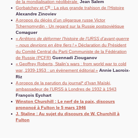
de la mondialisation néolibérale.
Jean Salem
ie
Gorbatchev et C
: La plus grande trahison de l’Histoire
Alexandre Zinoviev
A propos du décès d’un oligarque russe Victor
Tchernomyrdin - Un regard sur la Russie postsoviétique
Comaguer
«
Arrêtons de déformer l’histoire de l’
URSS
d’avant-guerre
– nous devrions en être fiers
!
» Déclaration du Président
du Comité Central du Parti Communiste de la Fédération
de Russie (
PCFR
)
Guennadi Ziouganov
«
Geoffrey Roberts, Stalin’s wars : from world war to cold
war, 1939-1953 : un évènement éditorial
»
Annie Lacroix-
Riz
A propos de la parution du journal* d’Ivan Maïski,
ambassadeur de l’
URSS
à Londres de 1932 à 1943
François Eychart
Winston Churchill : Le nerf de la paix, discours
prononcé à Fulton le 5 mars 1946
J. Staline : Au sujet du discours de W. Churchill à
Fulton