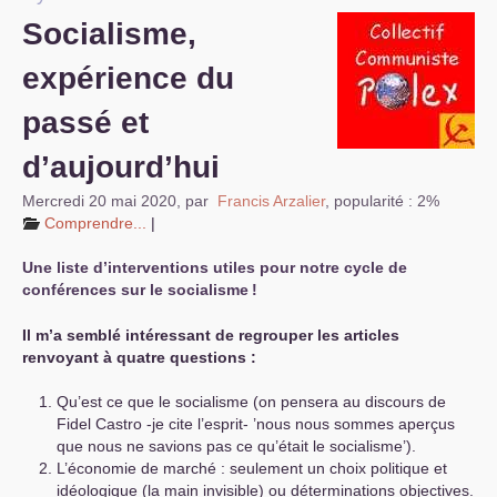
Socialisme,
S’organiser
expérience du
Comprendre...
passé et
Vie du site
d’aujourd’hui
Mercredi 20 mai 2020
,
par
Francis Arzalier
,
popularité : 2%
Comprendre...
|
Une liste d’interventions utiles pour notre cycle de
conférences sur le socialisme
!
Il m’a semblé intéressant de regrouper les articles
renvoyant à quatre questions :
Qu’est ce que le socialisme (on pensera au discours de
Fidel Castro -je cite l’esprit- ’nous nous sommes aperçus
que nous ne savions pas ce qu’était le socialisme’).
L’économie de marché : seulement un choix politique et
idéologique (la main invisible) ou déterminations objectives.