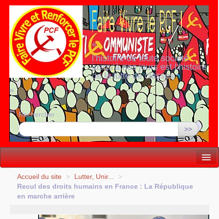
«
l’histoire de toute société
jusqu’à nos jours est l’histoire
de la lutte de classes
»
Rechercher :
>>
Vie politique
Accueil du site
>
Lutter, Unir...
>
Recul des droits humains en France : La République
Lutter, Unir...
en marche arrière
Internationale