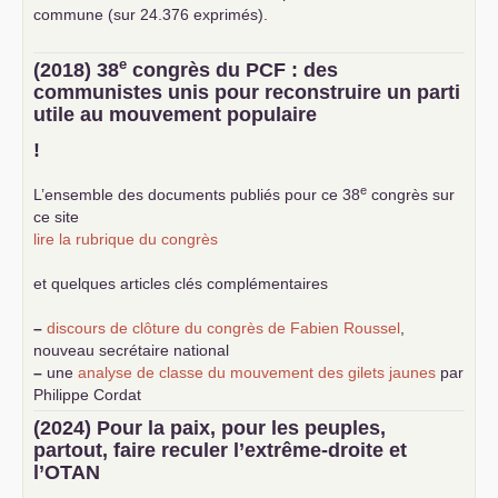
commune (sur 24.376 exprimés).
e
(2018) 38
congrès du
PCF
: des
communistes unis pour reconstruire un parti
utile au mouvement populaire
!
e
L’ensemble des documents publiés pour ce 38
congrès sur
ce site
lire la rubrique du congrès
et quelques articles clés complémentaires
–
discours de clôture du congrès de Fabien Roussel
,
nouveau secrétaire national
–
une
analyse de classe du mouvement des gilets jaunes
par
Philippe Cordat
–
un texte de Jean-Claude Delaunay
le marxisme est la
(2024) Pour la paix, pour les peuples,
science sociale de notre temps
partout, faire reculer l’extrême-droite et
–
un appel
proposé aux partis communistes et ouvrier
l’
OTAN
d’Europe