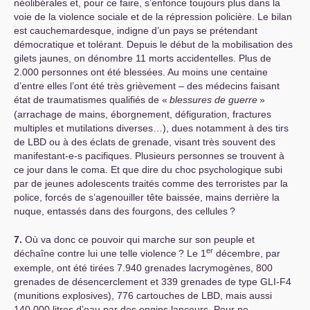
néolibérales et, pour ce faire, s’enfonce toujours plus dans la
voie de la violence sociale et de la répression policière. Le bilan
est cauchemardesque, indigne d’un pays se prétendant
démocratique et tolérant. Depuis le début de la mobilisation des
gilets jaunes, on dénombre 11 morts accidentelles. Plus de
2.000 personnes ont été blessées. Au moins une centaine
d’entre elles l’ont été très grièvement – des médecins faisant
état de traumatismes qualifiés de «
blessures de guerre
»
(arrachage de mains, éborgnement, défiguration, fractures
multiples et mutilations diverses…), dues notamment à des tirs
de
LBD
ou à des éclats de grenade, visant très souvent des
manifestant-e-s pacifiques. Plusieurs personnes se trouvent à
ce jour dans le coma. Et que dire du choc psychologique subi
par de jeunes adolescents traités comme des terroristes par la
police, forcés de s’agenouiller tête baissée, mains derrière la
nuque, entassés dans des fourgons, des cellules
?
7.
Où va donc ce pouvoir qui marche sur son peuple et
er
déchaîne contre lui une telle violence
? Le 1
décembre, par
exemple, ont été tirées 7.940 grenades lacrymogènes, 800
grenades de désencerclement et 339 grenades de type
GLI
-F4
(munitions explosives), 776 cartouches de
LBD
, mais aussi
140.000 litres d’eau par des engins lanceurs. Pour ne