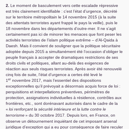
2.
Le moment de basculement vers cette escalade répressive
est très clairement identifiable : c’est l’état d’urgence, décrété
sur le territoire métropolitain le 14 novembre 2015 (à la suite
des attentats terroristes ayant frappé le pays la veille), puis le
18 novembre dans les départements d’outre-mer. Il ne s’agit
certainement pas ici de minorer les menaces que font peser les
activités terroristes de l’islam politique extrême – d’Al-Qaida à
Daesh. Mais il convient de souligner que la politique sécuritaire
adoptée depuis 2015 a simultanément été l’occasion d’obliger le
peuple français à accepter de dramatiques restrictions de ses
droits civils et politiques, allant au-delà des exigences de
réaction aux seuls risques terroristes. Après avoir été renouvelé
cinq fois de suite, l’état d’urgence a certes été levé le
er
1
novembre 2017, mais l’essentiel des dispositions
exceptionnelles qu’il prévoyait a désormais acquis force de loi :
perquisitions et interpellations préventives, périmètres de
protection, assignations individuelles à résidence, contrôles aux
frontières, etc., sont dorénavant autorisés dans le cadre de la
«
loi renforçant la sécurité intérieure et la lutte contre le
terrorisme
» du 30 octobre 2017. Depuis lors, en France, on
observe un détournement inquiétant de cet imposant arsenal
juridique d’exception qui a eu pour conséquence de faire reculer