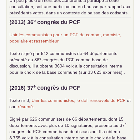
Un peu plus d’un tiers des adhérents a participé à cette
consultation, soit une participation en hausse par rapport aux
précédents votes, dans un contexte de baisse des cotisants.
... lire la suite
e
(2013) 36
congrès du
PCF
Unir les communistes pour un
PCF
de combat, marxiste,
populaire et rassembleur
Texte signé par 542 communistes de 64 départements
e
présenté au 36
congrès du
PCF
comme base de
discussion. Il a obtenu 3694 voix à la consultation interne
pour le choix de la base commune (sur 33 623 exprimés) .
e
(2016) 37
congrès du
PCF
Texte nr 3,
Unir les communistes, le défi renouvelé du
PCF
et
son
résumé
.
Signé par 626 communistes de 66 départements, dont 15
e
départements avec plus de 10 signataires, présenté au 37
congrès du
PCF
comme base de discussion. Il a obtenu
3.755 voix à la consultation interne pour le choix de la base