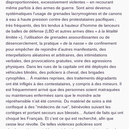
disproportionnées, excessivement violentes – en recourant
même parfois à des armes de guerre. Sont ainsi devenus
systématiques l’usage de grenades lacrymogènes et de canons
à eau à haute pression contre des protestataires pacifiques
;
très fréquents, des tirs tendus à hauteur d’homme de lanceurs
de balles de défense (
LBD
et autres armes dites «
à la létalité
limitée
»), l’utilisation de grenades assourdissantes ou de
désencerclement, la pratique «
de la nasse
» de confinement
pour empêcher de rejoindre d’autres manifestants, des
interpellations aléatoires et arbitraires, des intimidations
verbales, des provocations gratuites, voire des agressions
physiques. Dans les rues de la capitale ont été déployés des
véhicules blindés, des policiers à cheval, des brigades
cynophiles… À maintes reprises, des traitements dégradants
ont été infligés à des contestataires, y compris à des mineurs. Il
est fréquemment arrivé que des personnes soient matraquées
ou maintenues enfermées sans que le moindre acte
répréhensible n’ait été commis. Du matériel de soins a été
confisqué à des "médecins de rue", bénévoles suivant les
cortèges et portant secours aux blessés… Autant de faits qui ont
choqué les Français. Et c’est ce qui est recherché, afin que
cesse leur révolte. De telles violences policières sont