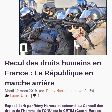
S’organiser
Comprendre...
Vie du site
Recul des droits humains en
France : La République en
marche arrière
Mardi 12 mars 2019
,
par
Remy Herrera
,
popularité : 3%
Lutter, Unir...
|
1
|
Exposé écrit par Rémy Herrera et présenté au Conseil des
droits de l’homme de l’
ONU
par le CETiM (Centre Europe-