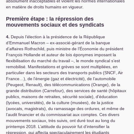
absolument inacceptables et violent les normes internationales
en matière de droits humains en vigueur.
Première étape : la répression des
mouvements sociaux et des syndicats
4.
Depuis l’élection à la présidence de la République
d’Emmanuel Macron – ex-associé-gérant de la banque
d’affaires Rothschild, puis ministre de l’Économie du président
François Hollande et auteur de lois éponymes imposant la
flexibilisation du marché du travail –, le monde syndical s’est
remobilisé. Manifestations et grèves se sont multipliées, en
particulier dans les secteurs des transports publics (
SNCF
, Air
France…), de l’énergie (gaz et électricité), de l’automobile
(Peugeot, Renault), des télécommunications (Orange), de la
grande distribution (Carrefour), des services de santé (hôpitaux
publics, maisons de retraites, sécurité sociale), d’éducation
(lycées, universités), de la culture (musées), de la justice
(avocats, magistrats), du ramassage des ordures, et même de
l’audit financier et du commissariat aux comptes. Ces divers
mouvements sociaux, très suivis, ont duré tout au long du
printemps 2018. L’attitude du pouvoir fut d’intensifier la
répression, qui affecta spectaculairement les étudiants