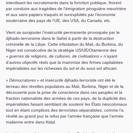
interdisant les recrutements dans la fonction publique, finirent
par conduire aux tragédies de l’émigration piroguière meurtrière
et aux sans papiers traqués et surexploités par l’économie
souterraine des pays de l’
UE
, des
USA
, du Canada, etc.
Vient se surajouter l’insécurité permanente provoquée par le
djihado-terrorisme dans le Sahel à partir de la destruction
criminelle de la Libye. Cette infestation du Mali, du Burkina, du
Niger est consécutive de la stratégie
US
/
UE
/Otanienne des
«
guerres de religions, de cultures, de civilisations
» n’ayant
d’autres objectifs réels que la mainmise des firmes capitalistes
impérialistes sur les richesses du sol et du sous sol africain.
«
Démocratures
» et insécurité djihado-terroriste ont été le
terreau des révoltes populaires au Mali, Burkina, Niger et de la
découverte puis la prise de conscience dans ces peuples et la
fraction nationaliste des armées de ces pays, de la duplicité des
impérialistes faisant semblant de soutenir les États néocoloniaux
tout en étant complices des terroristes séparatistes, comme l’a
révélé au grand jour le refus par l’armée française que l’armée
malienne entre dans Kidal.