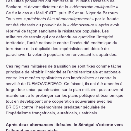
Les luttes populaires ont renversé au Burkina l’assassin de
Sankara, ci-devant dictateur de la «
démocratie multipartite
».
Ce fut le cas au Mali d’
ATT
, puis
IBK
et au Niger de Bazoum.
Tous ces «
présidents élus démocratiquement
» par la fraude
ont été chassés du pouvoir de la «
démocrature
» après avoir
réprimé de façon sanglante la résistance populaire. Les
militaires de terrain qui ont défendu au quotidien l’intégrité
territoriale, l’unité nationale contre l’insécurité endémique du
terrorisme et la duplicité des impérialistes ont décidé de
parachever la volonté populaire en renversant les apatrides.
Ces régimes militaires de transition se sont fixés comme tâche
principale de rétablir l’intégrité et l’unité territoriale et nationale
contre les menées spoliatrices des impérialistes et contre la
servilité de l’
UEMOA
/
CEDEAO
. Ce faisant, ils ont été amenés à
forger leur union panafricaine sur le plan militaire, puis œuvrent
maintenant à le prolonger sur les plans politique et économique
tout en développant une coopération souveraine avec les
BRICS
+ contre l’hégémonisme prédateur séculaire de
l’impérialisme françafricain, eurafricain, usafricain.
Après deux alternances libérales, le Sénégal s’oriente vers
l’alternative souverainiste