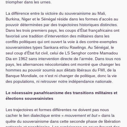
triompher dans les urnes.
La différence entre la victoire du souverainisme au Mali,
Burkina, Niger et le Sénégal réside dans les formes d’accès au
pouvoir déterminées par des trajectoires historiques distinctes.
Dans les trois premiers pays, les coups d’État françafricains ont
favorisé une tradition d’intervention des militaires dans les
conflits politiques qui ont ouvert la voie à des contre-exemples
souverainistes types Sankara et/ou Rawlings. Au Sénégal, le
seul coup d’État fut civil, celui de
LS
Senghor contre Mamadou
Dia en 1962 sans intervention directe de l’armée. Dans tous nos
pays, les alternances néocoloniales ont montré que changer les
hommes au pouvoir soumis aux diktats libéraux du
FMI
, de la
Banque Mondiale, ce n’est ni changer de politique, donc la vie
des populations, ni retrouver notre indépendance nationale.
Le nécessaire panafricanisme des transitions militaires et
élections souverainistes
Les trajectoires et formes différentes ne doivent pas nous
cacher le lien dialectique entre «
mouvement et but
» dans la
quête du souverainisme dans cette seconde phase de libération