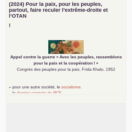
–
un texte de Jean-Claude Delaunay
le marxisme est la
(2024) Pour la paix, pour les peuples,
science sociale de notre temps
partout, faire reculer l’extrême-droite et
–
un appel
proposé aux partis communistes et ouvrier
l’
OTAN
d’Europe
–
demandez
le numéro 10 de la revue Unir les Communistes
!
–
les
cinq chantiers pour contribuer au débat sur le projet
communiste
Appel contre la guerre «
Avec les peuples, rassemblons
pour la paix et la coopération
!
»
Congrès des peuples pour la paix, Frida Khalo, 1952
–
pour une autre société, le
socialisme
.
–
le
dernier congrès du
PCF
e
–
contribution de jeunes communistes au 39
congrès :
Six
chantiers pour affirmer l’ambition révolutionnaire du
PCF
–
un texte de Jean-Claude Delaunay
le marxisme est la
science sociale de notre temps
–
un appel
proposé aux partis communistes et ouvrier
d’Europe