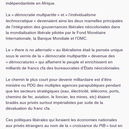
indépendantiste en Afrique.
La «
démocratie multipartite
» et «
l’individualisme
technocratique
» devenaient ainsi les deux mamelles principales
de l’intégration des gouvernances libérales néocoloniales dans
la mondialisation libérale pilotée par le Fond Monétaire
Internationale, la Banque Mondiale et l’
OMC
.
Le «
there is no alternativ
» au libéralisme était la pensée unique
sous le vernis de la «
démocratie multipartite
» devenue des
«
démocratures
» qui affament le peuple et enrichissent en
milliards de francs cfa des bureaucraties d’États néocoloniales.
Le chemin le plus court pour devenir milliardaire est d’être
ministre ou
PDG
des multiples agences parapubliques pendant
que les secteurs stratégiques (eau, électricité, télécoms, ports,
chemins de fer, aviation, le foncier, les mines, etc) étaient
bradés aux privés surtout impérialistes par suite de la
dévaluation du franc cfa.
Ces politiques libérales qui livraient les économies nationales
aux privés étrangers au nom de la «
croissance du
PIB
» tout en