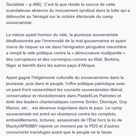
Socialiste – p.486). C’est là que réside la source de cette
scandaleuse absence du mouvement syndical dans la lutte qui a
débouché au Sénégal sur la victoire électorale du camp
souverainiste.
La nature ayant horreur du vide, la jeunesse souverainiste
désillusionnée par l’immensité de la mal-gouvernance et ayant
marre de risquer sa vie dans l’émigration piroguière meurtrière
a rempli le vide politique contre la «
démocrature multipartite
»
des corrupteurs et des corrompus comme au Mali, Burkina,
Niger et bientôt dans les autres pays d’Afrique.
Ayant gagné l’hégémonie culturelle du souverainisme dans la
jeunesse, puis dans le peuple, l’offre politique patriotique avec
un parti-front rassemblant les courants souverainistes libéral,
conservateur et révolutionnaire dans Pastef/Les Patriotes et
doté des leaders charismatiques comme Sonko, Diomaye, Guy
Marius, etc... est devenue majoritaire dans le pays. Le camp
souverainiste est entré en résistance contre les complots,
embastillements, tortures, assassinats de l’État hors la loi de
Macky/
APR
/
BBY
rejoints un moment par le
PDS
et d’autres
concurrents transfuges avant que le peuple ne le fasse