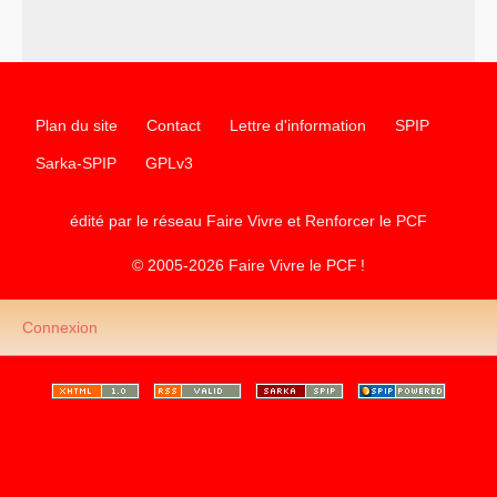
–
les
cinq chantiers pour contribuer au débat sur le projet
communiste
Plan du site
Contact
Lettre d'information
SPIP
Sarka-SPIP
GPLv3
édité par le réseau Faire Vivre et Renforcer le
PCF
© 2005-2026 Faire Vivre le
PCF
!
Connexion