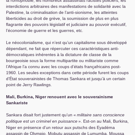
la romophobie, les nombreux assassinats racistes policiers, les
interdictions arbitraires des manifestations de solidarité avec la
Palestine, la criminalisation de l’anti-sionisme, les atteintes
liberticides au droit de grève, la soumission de plus en plus
flagrante des pouvoirs législatif et judiciaire au pouvoir exécutif,
l’économie de guerre et les guerres, etc.
Le néocolonialisme, qui n’est qu’un capitalisme sous développé
dépendant, ne fait que répercuter ces caractéristiques anti-
démocratiques inhérentes à la dictature de classe de la
bourgeoisie sous la forme multipartite ou militariste comme
l’Afrique l’a connu avec les coups d’états françafricains post-
1960. Les seules exceptions dans cette période furent les coups
d’État souverainistes de Thomas Sankara et jusqu’à un certain
point de Jerry Rawlings.
Mali, Burkina, Niger renouent avec le souverainisme
Sankariste
Sankara disait fort justement qu’un «
militaire sans conscience
politique est un criminel en puissance
». Est-on au Mali, Burkina,
Niger en présence d’un retour aux putschs des Eyadéma
assassin de Olympio, Mobutu assassin de Lumumba, Moussa