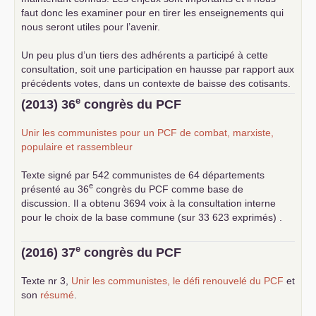
faut donc les examiner pour en tirer les enseignements qui
nous seront utiles pour l’avenir.
Un peu plus d’un tiers des adhérents a participé à cette
consultation, soit une participation en hausse par rapport aux
précédents votes, dans un contexte de baisse des cotisants.
... lire la suite
e
(2013) 36
congrès du
PCF
Unir les communistes pour un
PCF
de combat, marxiste,
populaire et rassembleur
Texte signé par 542 communistes de 64 départements
e
présenté au 36
congrès du
PCF
comme base de
discussion. Il a obtenu 3694 voix à la consultation interne
pour le choix de la base commune (sur 33 623 exprimés) .
e
(2016) 37
congrès du
PCF
Texte nr 3,
Unir les communistes, le défi renouvelé du
PCF
et
son
résumé
.