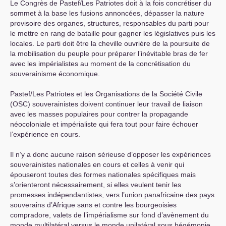
Le Congrès de Pastef/Les Patriotes doit à la fois concrétiser du
sommet à la base les fusions annoncées, dépasser la nature
provisoire des organes, structures, responsables du parti pour
le mettre en rang de bataille pour gagner les législatives puis les
locales. Le parti doit être la cheville ouvrière de la poursuite de
la mobilisation du peuple pour préparer l’inévitable bras de fer
avec les impérialistes au moment de la concrétisation du
souverainisme économique.
Pastef/Les Patriotes et les Organisations de la Société Civile
(
OSC
) souverainistes doivent continuer leur travail de liaison
avec les masses populaires pour contrer la propagande
néocoloniale et impérialiste qui fera tout pour faire échouer
l’expérience en cours.
Il n’y a donc aucune raison sérieuse d’opposer les expériences
souverainistes nationales en cours et celles à venir qui
épouseront toutes des formes nationales spécifiques mais
s’orienteront nécessairement, si elles veulent tenir les
promesses indépendantistes, vers l’union panafricaine des pays
souverains d’Afrique sans et contre les bourgeoisies
compradore, valets de l’impérialisme sur fond d’avènement du
monde multilatéral versus le monde unilatéral sous hégémonie