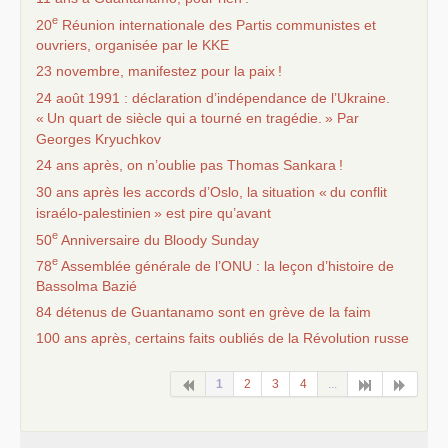
e
20
Réunion internationale des Partis communistes et
ouvriers, organisée par le
KKE
23 novembre, manifestez pour la paix
!
24 août 1991 : déclaration d’indépendance de l’Ukraine.
«
Un quart de siècle qui a tourné en tragédie.
» Par
Georges Kryuchkov
24 ans après, on n’oublie pas Thomas Sankara
!
30 ans après les accords d’Oslo, la situation «
du conflit
israélo-palestinien
» est pire qu’avant
e
50
Anniversaire du Bloody Sunday
e
78
Assemblée générale de l’
ONU
: la leçon d’histoire de
Bassolma Bazié
84 détenus de Guantanamo sont en grève de la faim
100 ans après, certains faits oubliés de la Révolution russe
1
2
3
4
...