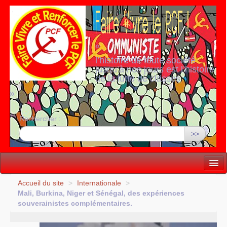
«
l’histoire de toute société
jusqu’à nos jours est l’histoire
de la lutte de classes
»
Rechercher :
>>
Vie politique
Accueil du site
>
Internationale
>
Mali, Burkina, Niger et Sénégal, des expériences
Lutter, Unir...
souverainistes complémentaires.
Internationale