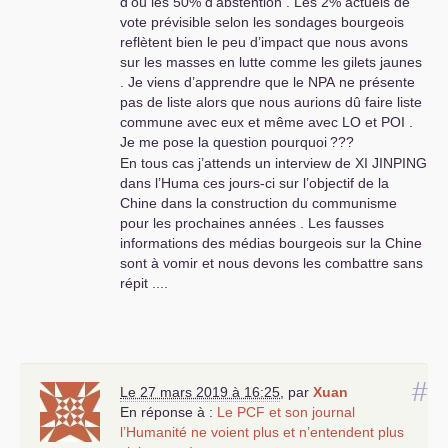
d’où les 50% d’abstention . Les 2% actuels de
vote prévisible selon les sondages bourgeois
reflètent bien le peu d’impact que nous avons
sur les masses en lutte comme les gilets jaunes
. Je viens d’apprendre que le
NPA
ne présente
pas de liste alors que nous aurions dû faire liste
commune avec eux et même avec
LO
et
POI
.
Je me pose la question pourquoi
???
En tous cas j’attends un interview de
XI
JINPING
dans l’Huma ces jours-ci sur l’objectif de la
Chine dans la construction du communisme
pour les prochaines années . Les fausses
informations des médias bourgeois sur la Chine
sont à vomir et nous devons les combattre sans
répit ....
#
Le 27 mars 2019 à 16:25
,
par
Xuan
En réponse à :
Le
PCF
et son journal
l’Humanité ne voient plus et n’entendent plus