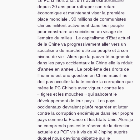
Le
PC
chinois a fait un travail extraordinaire
membre 35 ans dont
depuis 20 ans pour rattraper son retard
20 à la direction
économique et maintenant viser la première
nationale de ce parti
place mondiale . 90 millions de communistes
pour en arriver là. Par
chinois militent activement dans leur peuple
conséquent restons au
pour construire un socialisme au visage de
moins fraternels dans
l’empire du milieu . Le capitalisme d’Etat actuel
nos rapports.
de la Chine va progressivement aller vers un
socialisme de marché utile au peuple et à son
Sur la Chine, il n’y a
niveau de vie . Alors que la pauvreté augmente
rien dans ma modeste
dans les pays occidentaux la Chine elle la réduit
contribution qui aille à
d’année en année . Le problème des droits de
contre courant de ce
l’homme est une question en Chine mais il ne
que vous dites vous
doit pas occulter la lutte contre la corruption que
mêmes. Par contre
mène le
PC
Chinois avec vigueur contre les
dans ce forum ce n’est
«
tigres et les mouches
» qui sabotent le
pas le cas de la
développement de leur pays . Les pays
camarade qui
occidentaux devraient plutôt regarder et lutter
s’étonnait que l’on
contre la corruption endémique dans leur propre
puisse exprimer une
pays comme la France et les Etats-Unis. Alors je
opinion critique sur la
ne comprends pas cette réserve de la direction
manière dont le
PCF
et
actuelle du
PCF
vis à vis de Xi Jinping auprès
l’Humanité traitait
duquel nous devrions débattre sur le
l’événement de la visite