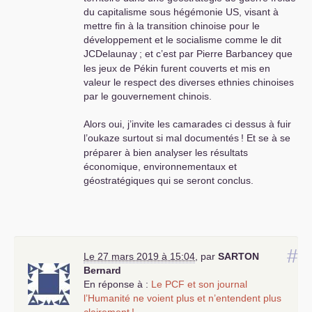
nos relations
du capitalisme sous hégémonie
US
, visant à
historiques avec le
mettre fin à la transition chinoise pour le
syndicalisme chinois.
développement et le socialisme comme le dit
Faut il rappeler que
JCDelaunay
; et c’est par Pierre Barbancey que
Chou en Lai et Deng
les jeux de Pékin furent couverts et mis en
Xiaoping étaient des
valeur le respect des diverses ethnies chinoises
militants de la
CGT
.
par le gouvernement chinois.
Bien fraternellement,
salutations
Alors oui, j’invite les camarades ci dessus à fuir
communistes et bon
l’oukaze surtout si mal documentés
! Et se à se
courage, JPPage
préparer à bien analyser les résultats
économique, environnementaux et
géostratégiques qui se seront conclus.
#
Le 27 mars 2019 à 15:04
,
par
SARTON
Bernard
En réponse à :
Le
PCF
et son journal
l’Humanité ne voient plus et n’entendent plus