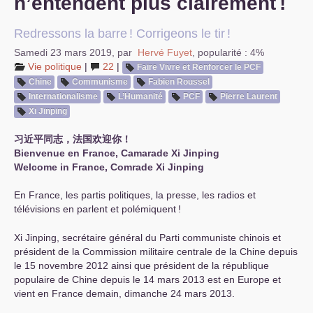
n’entendent plus clairement
!
Redressons la barre
! Corrigeons le tir
!
Samedi 23 mars 2019
,
par
Hervé Fuyet
,
popularité : 4%
Vie politique
|
22
|
Faire Vivre et Renforcer le
PCF
Chine
Communisme
Fabien Roussel
Internationalisme
L’Humanité
PCF
Pierre Laurent
Xi Jinping
习近平同志，法国欢迎你！
Bienvenue en France, Camarade Xi Jinping
Welcome in France, Comrade Xi Jinping
En France, les partis politiques, la presse, les radios et
télévisions en parlent et polémiquent
!
Xi Jinping, secrétaire général du Parti communiste chinois et
président de la Commission militaire centrale de la Chine depuis
le 15 novembre 2012 ainsi que président de la république
populaire de Chine depuis le 14 mars 2013 est en Europe et
vient en France demain, dimanche 24 mars 2013.