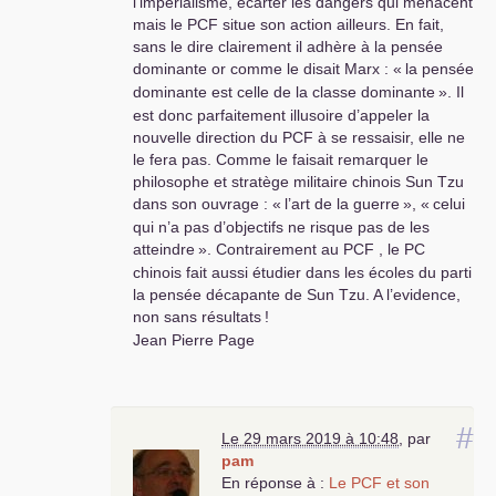
l’imperialisme, écarter les dangers qui menacent
mais le
PCF
situe son action ailleurs. En fait,
sans le dire clairement il adhère à la pensée
dominante or comme le disait Marx : «
la pensée
dominante est celle de la classe dominante
». Il
est donc parfaitement illusoire d’appeler la
nouvelle direction du
PCF
à se ressaisir, elle ne
le fera pas. Comme le faisait remarquer le
philosophe et stratège militaire chinois Sun Tzu
dans son ouvrage : «
l’art de la guerre
», «
celui
qui n’a pas d’objectifs ne risque pas de les
atteindre
». Contrairement au
PCF
, le
PC
chinois fait aussi étudier dans les écoles du parti
la pensée décapante de Sun Tzu. A l’evidence,
non sans résultats
!
Jean Pierre Page
#
Le 29 mars 2019 à 10:48
,
par
pam
En réponse à :
Le
PCF
et son