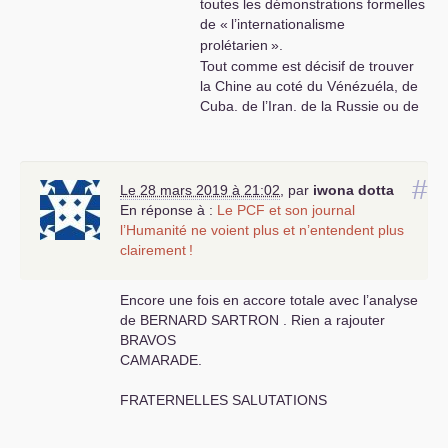
toutes les démonstrations formelles
de «
l’internationalisme
prolétarien
».
Tout comme est décisif de trouver
la Chine au coté du Vénézuéla, de
Cuba, de l’Iran, de la Russie ou de
la Corée, nord comme sud, contre
les manigance de l’impérialisme
US
....
#
Le 28 mars 2019 à 21:02
,
par
iwona dotta
En réponse à :
Le
PCF
et son journal
l’Humanité ne voient plus et n’entendent plus
clairement
!
Encore une fois en accore totale avec l’analyse
de
BERNARD
SARTRON
. Rien a rajouter
BRAVOS
CAMARADE
.
FRATERNELLES
SALUTATIONS