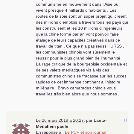
communisme en mouvement dans l’Asie où
du Président chinois.
vivent presque 4 milliards d’habitants . Les
Elle faisait reference
routes de la soie sont un super projet qui créent
d’ailleurs à des articles
des millions d’emplois à travers tous les pays qui
qui quand on les a lu
les construisent et les 10 millions d’ingénieurs
sont essentiellement
que la chine forme par an vont pouvoir faire
informatifs et
étalage de leurs capacités créatives dans ce
n’expriment jamais une
travail de titan . Ce que n’a pas réussi l’
URSS
,
opinion communiste.
les communistes chinois vont sûrement le
Ce qui semblait lui
réussir pour le plus grand bien de l’humanité .
convenir parfaitement.
La rage critique de la bourgeoisie occidentale et
Ce que je trouve
de ses valets médiatiques vis à vis des
bizarre c’est que l’on
communistes chinois se fracasse sur les succès
s’en prenne a moi qui
rapides de cet immense continent à l’histoire
allait plutôt dans le
millénaire . Bravo camarades chinois vous
sens de votre
travaillez très bien alors que nous sommes ,
appréciation.
communistes européens , dans une influence
réduite face à un capitalisme qui détruit des
Quant a votre invitation
millions de citoyens par le chômage et la
comme je n’ai jamais
pauvreté . Aidez-nous à sortir de l’impasse où
#
été sollicité de prendre
Le 26 mars 2019 à 20:27
,
par
Lanta-
nous sommes , nos peuples ont besoin du
part a votre initiative,
Ménahem paule
communisme pour retrouver la joie de vivre et le
j’en prends bonne
En réponse à :
Le
PCF
et son journal