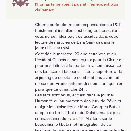
plaisir de construire une nouvelle société digne
note. Si cela est
l’Humanité ne voient plus et n’entendent plus
de leur histoire ... Vivre le
PC
Chinois ....
possible pourquoi pas,
clairement
!
d’autant que les sujets
ne manquent pas, qu’il
Chers pourfendeurs des responsables du
PCF
s’agisse de la politique
fraichement installés post congrès bousculant,
internationale de la
vous ne semblez pas très assidus dans votre
CGT
ou de celle du
lecture des articles de Lina Sankari dans le
PCF
. A mes yeux les
journal l’ Humanité...
deux ont suivi un
c’est dès le mercredi 20 que cette venue du
chemin
Pésident Chinois et ses enjeux pour la Chine et
rigoureusement
pour nos luttes ici,fut portée à la connaissance
parallèle c’est vrai de
des lectrices et lecteurs.... Les «
suporters
» de
l’Europe, de l’adhésion
xi jinping de ce site ne semblent pas avoir fait
aux institutions et
mieux que France info média dominant qui n’en
même de sujets
parla que ce dimanche 24...
comme la
Les faits sont têtus, et c’est dans le journal
Chine....sujet sur
Humanité qu’au moments des jeux de Pékin et
lequel par rapport à la
malgré les niaiseries de Marie Georges Buffet
CGT
je me suis
adepte de Free Tibet et du Dalaï lama j’ai pris
exprimé à plusieurs
connaissance du livre d’ E. Martens sur le
reprises pour critiquer
bouddhisme tibétain et l’intégration de ce
la «
démolition
» de
territoire dans une géostratégie de guerre froide