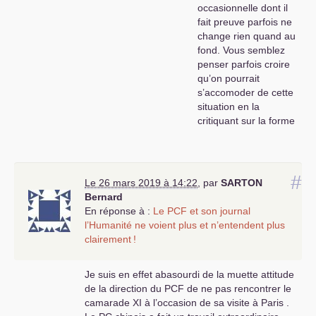
occasionnelle dont il
fait preuve parfois ne
change rien quand au
fond. Vous semblez
penser parfois croire
qu’on pourrait
s’accomoder de cette
situation en la
critiquant sur la forme
et en attendant des
jours meilleurs, moi je
préfère le faire sur le
fond. Je me suis
#
Le 26 mars 2019 à 14:22
,
par
SARTON
expliqué sur ce sujet à
Bernard
de bien nombreuses
En réponse à :
Le
PCF
et son journal
reprises,. Pour autant
l’Humanité ne voient plus et n’entendent plus
ma critique ne me
clairement
!
conduit pas, ni ne me
conduira jamais à ne
Je suis en effet abasourdi de la muette attitude
pas respecter ceux qui
de la direction du
PCF
de ne pas rencontrer le
font le choix de rester
camarade
XI
à l’occasion de sa visite à Paris .
au
PCF
. Je n’ai pas été