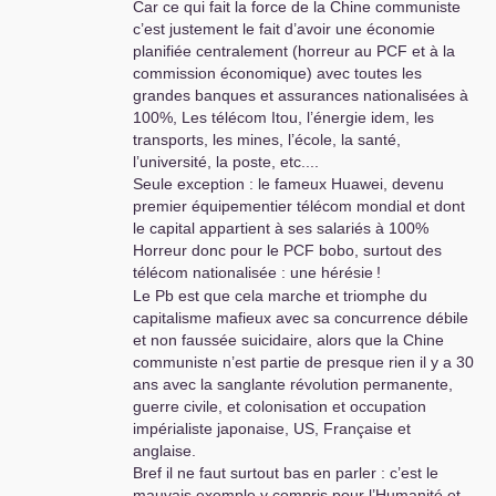
Car ce qui fait la force de la Chine communiste
c’est justement le fait d’avoir une économie
planifiée centralement (horreur au
PCF
et à la
commission économique) avec toutes les
grandes banques et assurances nationalisées à
100%, Les télécom Itou, l’énergie idem, les
transports, les mines, l’école, la santé,
l’université, la poste, etc....
Seule exception : le fameux Huawei, devenu
premier équipementier télécom mondial et dont
le capital appartient à ses salariés à 100%
Horreur donc pour le
PCF
bobo, surtout des
télécom nationalisée : une hérésie
!
Le Pb est que cela marche et triomphe du
capitalisme mafieux avec sa concurrence débile
et non faussée suicidaire, alors que la Chine
communiste n’est partie de presque rien il y a 30
ans avec la sanglante révolution permanente,
guerre civile, et colonisation et occupation
impérialiste japonaise,
US
, Française et
anglaise.
Bref il ne faut surtout bas en parler : c’est le
mauvais exemple y compris pour l’Humanité et