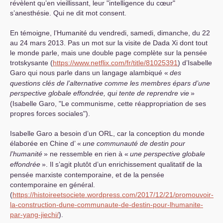
révèlent qu’en vieillissant, leur "intelligence du cœur"
s’anesthésie. Qui ne dit mot consent.
En témoigne, l’Humanité du vendredi, samedi, dimanche, du 22
au 24 mars 2013. Pas un mot sur la visite de Dada Xi dont tout
le monde parle, mais une double page complète sur la pensée
trotskysante (
https://www.netflix.com/fr/title/81025391
) d’Isabelle
Garo qui nous parle dans un langage alambiqué «
des
questions clés de l’alternative comme les membres épars d’une
perspective globale effondrée, qui tente de reprendre vie
»
(Isabelle Garo, "Le communisme, cette réappropriation de ses
propres forces sociales").
Isabelle Garo a besoin d’un
ORL
, car la conception du monde
élaborée en Chine d’ «
une communauté de destin pour
l’humanité
» ne ressemble en rien à «
une perspective globale
effondrée
». Il s’agit plutôt d’un enrichissement qualitatif de la
pensée marxiste contemporaine, et de la pensée
contemporaine en général.
(
https://histoireetsociete.wordpress.com/2017/12/21/promouvoir-
la-construction-dune-communaute-de-destin-pour-lhumanite-
par-yang-jiechi/
).