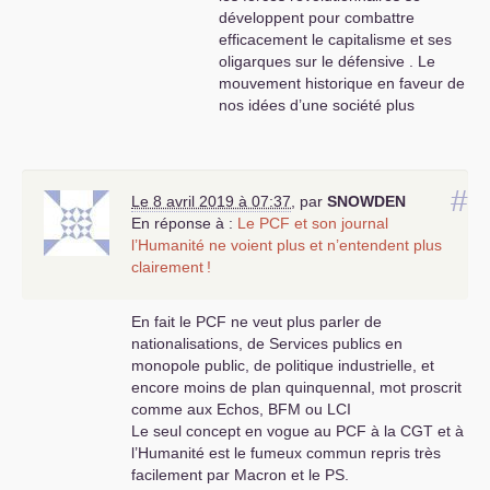
développent pour combattre
efficacement le capitalisme et ses
oligarques sur le défensive . Le
mouvement historique en faveur de
nos idées d’une société plus
fraternelle et coopérative est à
l’oeuvre chaque jour malgré les
freins de nos ennemis de classe
corrompus et violents . Le militant
#
Le 8 avril 2019 à 07:37
,
par
SNOWDEN
communiste est l’apôtre
En réponse à :
Le
PCF
et son journal
d’aujourd’hui et il doit en être fier
l’Humanité ne voient plus et n’entendent plus
alors que le bourgeois se ratatine
clairement
!
dans une propriété de production
qui ne fonctionne plus .... Alors
En fait le
PCF
ne veut plus parler de
soyons optimiste pour les nouvelles
nationalisations, de Services publics en
générations qui se «
bougent
» à
monopole public, de politique industrielle, et
travers le climat , les gilets jaunes ,
encore moins de plan quinquennal, mot proscrit
les conflits sanglants du Moyen-
comme aux Echos,
BFM
ou
LCI
Orient et de l’Afrique , de l’Algérie et
Le seul concept en vogue au
PCF
à la
CGT
et à
même aux Etats-Unis face au
l’Humanité est le fumeux commun repris très
Fasciste twittérisé Trump ....
facilement par Macron et le
PS
.