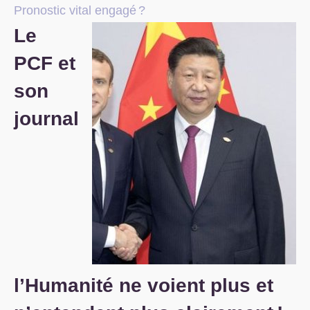
Pronostic vital engagé
?
S’organiser
Le
Comprendre...
PCF
et
Vie du site
son
journal
l’Humanité ne voient plus et