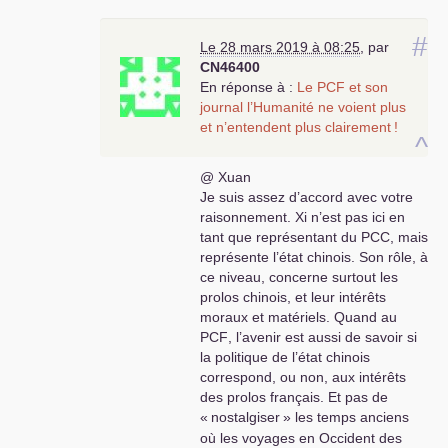
fondamental, combattre l’impérialisme français
et remplacer l’Etat capitaliste par un Etat
#
Le 28 mars 2019 à 08:25
,
par
socialiste.
CN46400
En réponse à :
Le
PCF
et son
journal l’Humanité ne voient plus
et n’entendent plus clairement
!
^
@ Xuan
Je suis assez d’accord avec votre
raisonnement. Xi n’est pas ici en
tant que représentant du
PCC
, mais
représente l’état chinois. Son rôle, à
ce niveau, concerne surtout les
prolos chinois, et leur intérêts
moraux et matériels. Quand au
PCF
, l’avenir est aussi de savoir si
la politique de l’état chinois
correspond, ou non, aux intérêts
des prolos français. Et pas de
«
nostalgiser
» les temps anciens
où les voyages en Occident des