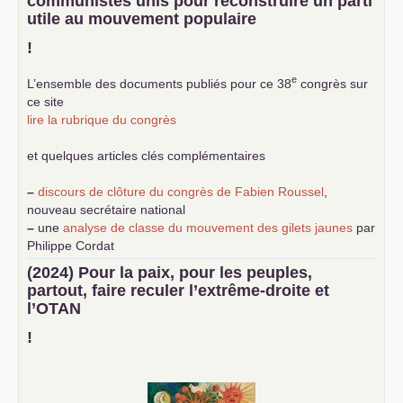
communistes unis pour reconstruire un parti
utile au mouvement populaire
!
e
L’ensemble des documents publiés pour ce 38
congrès sur
ce site
lire la rubrique du congrès
et quelques articles clés complémentaires
–
discours de clôture du congrès de Fabien Roussel
,
nouveau secrétaire national
–
une
analyse de classe du mouvement des gilets jaunes
par
Philippe Cordat
–
un texte de Jean-Claude Delaunay
le marxisme est la
(2024) Pour la paix, pour les peuples,
science sociale de notre temps
partout, faire reculer l’extrême-droite et
–
un appel
proposé aux partis communistes et ouvrier
l’
OTAN
d’Europe
–
demandez
le numéro 10 de la revue Unir les Communistes
!
–
les
cinq chantiers pour contribuer au débat sur le projet
communiste