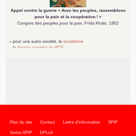
Appel contre la guerre «
Avec les peuples, rassemblons
pour la paix et la coopération
!
»
Congrès des peuples pour la paix, Frida Khalo, 1952
–
pour une autre société, le
socialisme
.
–
le
dernier congrès du
PCF
e
–
contribution de jeunes communistes au 39
congrès :
Six
chantiers pour affirmer l’ambition révolutionnaire du
PCF
–
un texte de Jean-Claude Delaunay
le marxisme est la
science sociale de notre temps
–
un appel
proposé aux partis communistes et ouvrier
d’Europe
–
les
cinq chantiers pour contribuer au débat sur le projet
communiste
Plan du site
Contact
Lettre d'information
SPIP
Sarka-SPIP
GPLv3