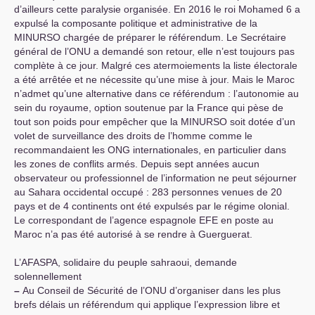
d’ailleurs cette paralysie organisée. En 2016 le roi Mohamed 6 a
expulsé la composante politique et administrative de la
MINURSO
chargée de préparer le référendum. Le Secrétaire
général de l’
ONU
a demandé son retour, elle n’est toujours pas
complète à ce jour. Malgré ces atermoiements la liste électorale
a été arrêtée et ne nécessite qu’une mise à jour. Mais le Maroc
n’admet qu’une alternative dans ce référendum : l’autonomie au
sein du royaume, option soutenue par la France qui pèse de
tout son poids pour empêcher que la
MINURSO
soit dotée d’un
volet de surveillance des droits de l’homme comme le
recommandaient les
ONG
internationales, en particulier dans
les zones de conflits armés. Depuis sept années aucun
observateur ou professionnel de l’information ne peut séjourner
au Sahara occidental occupé : 283 personnes venues de 20
pays et de 4 continents ont été expulsés par le régime olonial.
Le correspondant de l’agence espagnole
EFE
en poste au
Maroc n’a pas été autorisé à se rendre à Guerguerat.
L’
AFASPA
, solidaire du peuple sahraoui, demande
solennellement
–
Au Conseil de Sécurité de l’
ONU
d’organiser dans les plus
brefs délais un référendum qui applique l’expression libre et