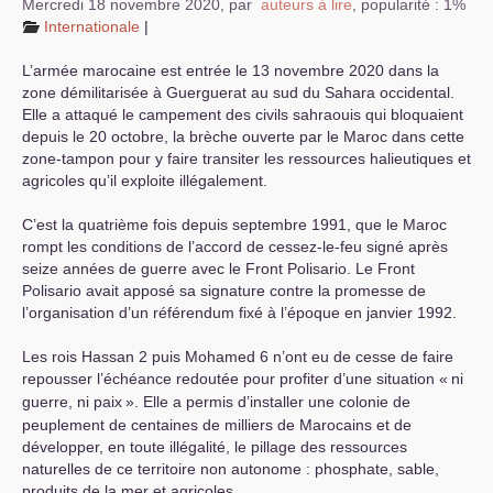
Mercredi 18 novembre 2020
,
par
auteurs à lire
,
popularité : 1%
Internationale
|
L’armée marocaine est entrée le 13 novembre 2020 dans la
zone démilitarisée à Guerguerat au sud du Sahara occidental.
Elle a attaqué le campement des civils sahraouis qui bloquaient
depuis le 20 octobre, la brèche ouverte par le Maroc dans cette
zone-tampon pour y faire transiter les ressources halieutiques et
agricoles qu’il exploite illégalement.
C’est la quatrième fois depuis septembre 1991, que le Maroc
rompt les conditions de l’accord de cessez-le-feu signé après
seize années de guerre avec le Front Polisario. Le Front
Polisario avait apposé sa signature contre la promesse de
l’organisation d’un référendum fixé à l’époque en janvier 1992.
Les rois Hassan 2 puis Mohamed 6 n’ont eu de cesse de faire
repousser l’échéance redoutée pour profiter d’une situation «
ni
guerre, ni paix
». Elle a permis d’installer une colonie de
peuplement de centaines de milliers de Marocains et de
développer, en toute illégalité, le pillage des ressources
naturelles de ce territoire non autonome : phosphate, sable,
produits de la mer et agricoles.