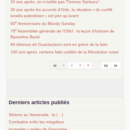
24 ans après, on n’oublie pas Thomas Sankara
!
30 ans après les accords d’Oslo, la situation «
du conflit
israélo-palestinien
» est pire qu’avant
e
50
Anniversaire du Bloody Sunday
e
78
Assemblée générale de l’
ONU
: la leçon d’histoire de
Bassolma Bazié
84 détenus de Guantanamo sont en grève de la faim
100 ans après, certains faits oubliés de la Révolution russe
1
2
3
4
...
Derniers articles publiés
Séisme au Venezuela : la (…)
Combattre enfin les mégafeux
Incendies Landes de Gascogne :