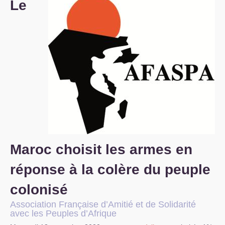
Le
S’organiser
Comprendre...
Vie du site
Maroc choisit les armes en
réponse à la colère du peuple
colonisé
Association Française d’Amitié et de Solidarité
avec les Peuples d’Afrique