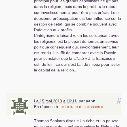
principal pour les grands capitalistes ne gît pas
dans la religion, mais dans le profit, «
le retour
sur investissement
» pour être plus précis. Leur
deuxième préoccupation est leur influence sur la
gestion de l’état, qui se combine souvent avec
l’addiction aux profits.
L’intégrisme «
laïcard
», en les solidarisant avec
les religieux, est la plupart du temps un service
politique conséquent qui, involontairement, leur
est rendu. Il suffit de comparer avec la Russie
pour constater que la laïcité «
à la française
»
est, de loin, ce qui s’est fait de mieux pour isoler
le capital de la religion....
#
Le 15 mai 2019 à 10:11
,
par
yann
En réponse à :
«
La lutte des classes
»
Thomas Sankara disait «
Un riche et un pauvre
ne lisent pas de la même manière la Bible ou le