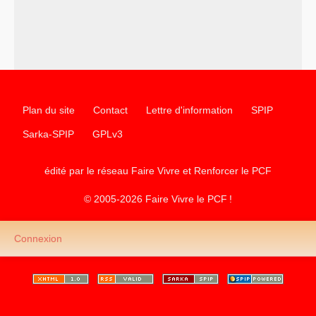
–
un appel
proposé aux partis communistes et ouvrier
d’Europe
–
les
cinq chantiers pour contribuer au débat sur le projet
communiste
Plan du site
Contact
Lettre d'information
SPIP
Sarka-SPIP
GPLv3
édité par le réseau Faire Vivre et Renforcer le
PCF
© 2005-2026 Faire Vivre le
PCF
!
Connexion