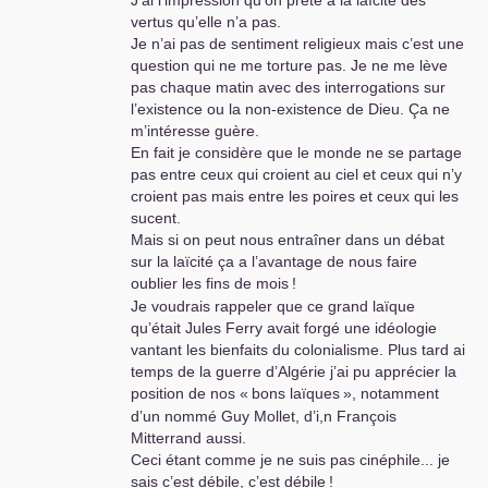
J’ai l’impression qu’on prête à la laïcité des
vertus qu’elle n’a pas.
Je n’ai pas de sentiment religieux mais c’est une
question qui ne me torture pas. Je ne me lève
pas chaque matin avec des interrogations sur
l’existence ou la non-existence de Dieu. Ça ne
m’intéresse guère.
En fait je considère que le monde ne se partage
pas entre ceux qui croient au ciel et ceux qui n’y
croient pas mais entre les poires et ceux qui les
sucent.
Mais si on peut nous entraîner dans un débat
sur la laïcité ça a l’avantage de nous faire
oublier les fins de mois
!
Je voudrais rappeler que ce grand laïque
qu’était Jules Ferry avait forgé une idéologie
vantant les bienfaits du colonialisme. Plus tard ai
temps de la guerre d’Algérie j’ai pu apprécier la
position de nos «
bons laïques
», notamment
d’un nommé Guy Mollet, d’i,n François
Mitterrand aussi.
Ceci étant comme je ne suis pas cinéphile... je
sais c’est débile, c’est débile
!