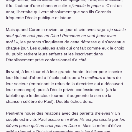
il fut l’auteur d’une chanson culte «
j’encule le pape
». C’est un
anar, libertaire qui veut absolument que son fils Corentin
fréquente l’école publique et laïque.
Mais quand Corentin revient un jour et crie avec rage «
je suis le
seul qui ne croit pas en Dieu
! Personne ne veut jouer avec
moi
!
», les parents s’inquiètent de cette détresse qui s’accentue
chaque jour. Les quelques amis qui ont fait comme eux le choix
du public retirent leurs enfants et les inscrivent dans
l’établissement privé confessionnel d’à côté.
Ils vont, à leur tour et à leur grande honte, tricher pour inscrire
leur fils tout d’abord à l’école publique «
la meilleure
» hors de
leur secteur (entrainant le refus de la directrice qui a découvert
leur mensonge), puis à l’école privée confessionnelle (ah la
tablette que le directeur tourne : il augmente le son de la
chanson célèbre de Paul). Double échec donc.
Peut-être nouer des relations avec des parents d’élèves
? Un
couple est invité. Paul essaie un «
Mon fils est persécuté par les
élèves parce qu’il ne croit pas en Dieu
». Mais la mère d’élève
voilée répond «
Oui c’est regrettable mais les élèves ont