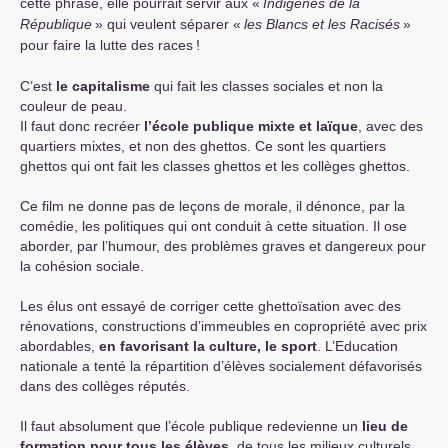
cette phrase, elle pourrait servir aux «
Indigènes de la
République
» qui veulent séparer «
les Blancs et les Racisés
»
pour faire la lutte des races
!
C’est
le capitalisme
qui fait les classes sociales et non la
couleur de peau.
Il faut donc recréer
l’école publique mixte et laïque
, avec des
quartiers mixtes, et non des ghettos. Ce sont les quartiers
ghettos qui ont fait les classes ghettos et les collèges ghettos.
Ce film ne donne pas de leçons de morale, il dénonce, par la
comédie, les politiques qui ont conduit à cette situation. Il ose
aborder, par l’humour, des problèmes graves et dangereux pour
la cohésion sociale.
Les élus ont essayé de corriger cette ghettoïsation avec des
rénovations, constructions d’immeubles en copropriété avec prix
abordables,
en favorisant la culture, le sport
. L’Education
nationale a tenté la répartition d’élèves socialement défavorisés
dans des collèges réputés.
Il faut absolument que l’école publique redevienne un
lieu de
formation pour tous les élèves
, de tous les milieux culturels,