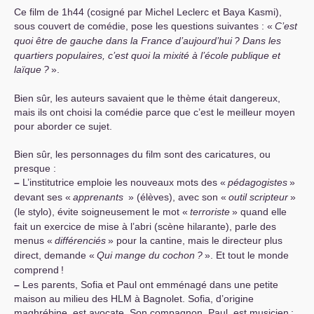
Ce film de 1h44 (cosigné par Michel Leclerc et Baya Kasmi),
sous couvert de comédie, pose les questions suivantes : «
C’est
quoi être de gauche dans la France d’aujourd’hui
? Dans les
quartiers populaires, c’est quoi la mixité à l’école publique et
laïque
?
».
Bien sûr, les auteurs savaient que le thème était dangereux,
mais ils ont choisi la comédie parce que c’est le meilleur moyen
pour aborder ce sujet.
Bien sûr, les personnages du film sont des caricatures, ou
presque :
–
L’institutrice emploie les nouveaux mots des «
pédagogistes
»
devant ses «
apprenants
» (élèves), avec son «
outil scripteur
»
(le stylo), évite soigneusement le mot «
terroriste
» quand elle
fait un exercice de mise à l’abri (scène hilarante), parle des
menus «
différenciés
» pour la cantine, mais le directeur plus
direct, demande «
Qui mange du cochon
?
». Et tout le monde
comprend
!
–
Les parents, Sofia et Paul ont emménagé dans une petite
maison au milieu des
HLM
à Bagnolet. Sofia, d’origine
maghrébine, est avocate. Son compagnon, Paul, est musicien
;