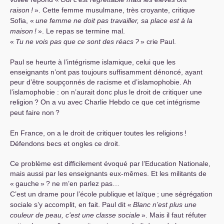
raison
!
». Cette femme musulmane, très croyante, critique
Sofia, «
une femme ne doit pas travailler, sa place est à la
maison
!
». Le repas se termine mal.
«
Tu ne vois pas que ce sont des réacs
?
» crie Paul.
Paul se heurte à l’intégrisme islamique, celui que les
enseignants n’ont pas toujours suffisamment dénoncé, ayant
peur d’être soupçonnés de racisme et d’islamophobie. Ah
l’islamophobie : on n’aurait donc plus le droit de critiquer une
religion
? On a vu avec Charlie Hebdo ce que cet intégrisme
peut faire non
?
En France, on a le droit de critiquer toutes les religions
!
Défendons becs et ongles ce droit.
Ce problème est difficilement évoqué par l’Education Nationale,
mais aussi par les enseignants eux-mêmes. Et les militants de
«
gauche
»
? ne m’en parlez pas…
C’est un drame pour l’école publique et laïque
; une ségrégation
sociale s’y accomplit, en fait. Paul dit «
Blanc n’est plus une
couleur de peau, c’est une classe sociale
». Mais il faut réfuter