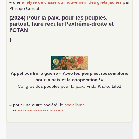
–
une
analyse de classe du mouvement des gilets jaunes
par
Philippe Cordat
–
un texte de Jean-Claude Delaunay
le marxisme est la
(2024) Pour la paix, pour les peuples,
science sociale de notre temps
partout, faire reculer l’extrême-droite et
–
un appel
proposé aux partis communistes et ouvrier
l’
OTAN
d’Europe
–
demandez
le numéro 10 de la revue Unir les Communistes
!
–
les
cinq chantiers pour contribuer au débat sur le projet
communiste
Appel contre la guerre «
Avec les peuples, rassemblons
pour la paix et la coopération
!
»
Congrès des peuples pour la paix, Frida Khalo, 1952
–
pour une autre société, le
socialisme
.
–
le
dernier congrès du
PCF
e
–
contribution de jeunes communistes au 39
congrès :
Six
chantiers pour affirmer l’ambition révolutionnaire du
PCF
–
un texte de Jean-Claude Delaunay
le marxisme est la
science sociale de notre temps