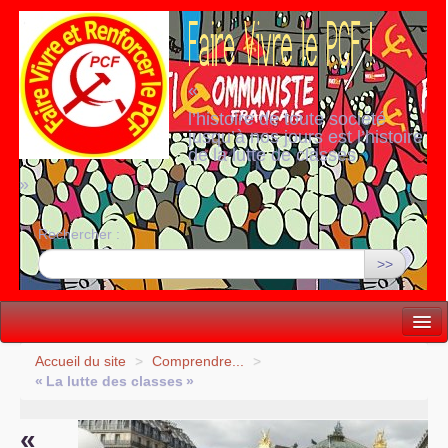
«
l’histoire de toute société
jusqu’à nos jours est l’histoire
de la lutte de classes
»
Rechercher :
>>
Vie politique
Accueil du site
>
Comprendre...
>
«
La lutte des classes
»
Lutter, Unir...
«
Internationale