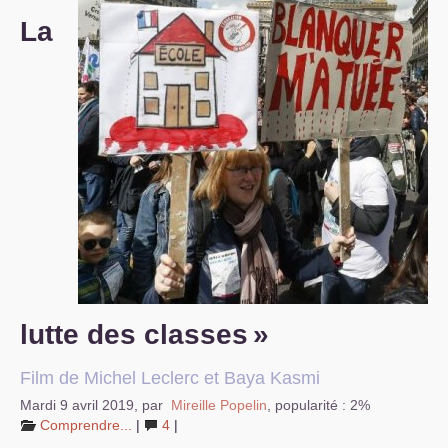
La
S’organiser
Comprendre...
Vie du site
lutte des classes
»
Film de Michel Leclerc et Baya Kasmi
Mardi 9 avril 2019
,
par
Mireille Popelin
,
popularité : 2%
Comprendre...
|
4
|