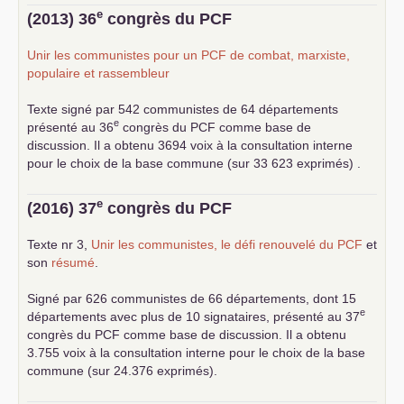
... lire la suite
e
(2013) 36
congrès du
PCF
Unir les communistes pour un
PCF
de combat, marxiste,
populaire et rassembleur
Texte signé par 542 communistes de 64 départements
e
présenté au 36
congrès du
PCF
comme base de
discussion. Il a obtenu 3694 voix à la consultation interne
pour le choix de la base commune (sur 33 623 exprimés) .
e
(2016) 37
congrès du
PCF
Texte nr 3,
Unir les communistes, le défi renouvelé du
PCF
et
son
résumé
.
Signé par 626 communistes de 66 départements, dont 15
e
départements avec plus de 10 signataires, présenté au 37
congrès du
PCF
comme base de discussion. Il a obtenu
3.755 voix à la consultation interne pour le choix de la base
commune (sur 24.376 exprimés).