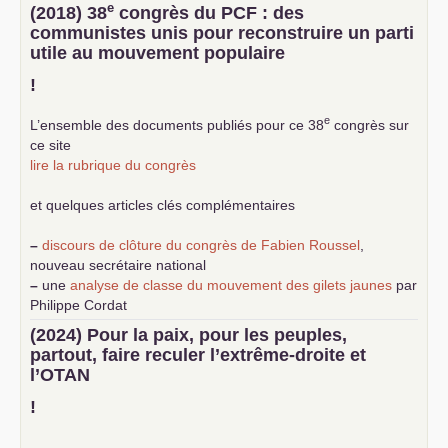
e
(2018) 38
congrès du
PCF
: des
communistes unis pour reconstruire un parti
utile au mouvement populaire
!
e
L’ensemble des documents publiés pour ce 38
congrès sur
ce site
lire la rubrique du congrès
et quelques articles clés complémentaires
–
discours de clôture du congrès de Fabien Roussel
,
nouveau secrétaire national
–
une
analyse de classe du mouvement des gilets jaunes
par
Philippe Cordat
–
un texte de Jean-Claude Delaunay
le marxisme est la
(2024) Pour la paix, pour les peuples,
science sociale de notre temps
partout, faire reculer l’extrême-droite et
–
un appel
proposé aux partis communistes et ouvrier
l’
OTAN
d’Europe
–
demandez
le numéro 10 de la revue Unir les Communistes
!
–
les
cinq chantiers pour contribuer au débat sur le projet
communiste