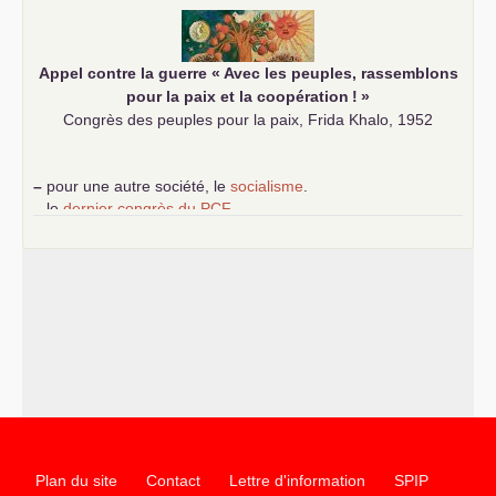
Appel contre la guerre «
Avec les peuples, rassemblons
pour la paix et la coopération
!
»
Congrès des peuples pour la paix, Frida Khalo, 1952
–
pour une autre société, le
socialisme
.
–
le
dernier congrès du
PCF
e
–
contribution de jeunes communistes au 39
congrès :
Six
chantiers pour affirmer l’ambition révolutionnaire du
PCF
–
un texte de Jean-Claude Delaunay
le marxisme est la
science sociale de notre temps
–
un appel
proposé aux partis communistes et ouvrier
d’Europe
–
les
cinq chantiers pour contribuer au débat sur le projet
communiste
Plan du site
Contact
Lettre d'information
SPIP