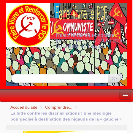
«
l’histoire de toute société
jusqu’à nos jours est l’histoire
de la lutte de classes
»
Rechercher :
>>
Vie politique
Accueil du site
>
Comprendre...
>
La lutte contre les discriminations : une idéologie
Lutter, Unir...
bourgeoise à destination des nigauds de la «
gauche
»
Internationale