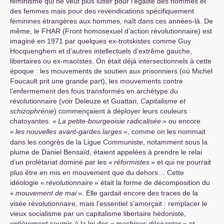
féminisme qui ne veut plus lutter pour l’égalité des hommes et
des femmes mais pour des revendications spécifiquement
féminines étrangères aux hommes, naît dans ces années-là. De
même, le
FHAR
(Front homosexuel d’action révolutionnaire) est
imaginé en 1971 par quelques ex-trotskistes comme Guy
Hocquenghem et d’autres intellectuels d’extrême gauche,
libertaires ou ex-maoïstes. On était déjà intersectionnels à cette
époque : les mouvements de soutien aux prisonniers (où Michel
Foucault prit une grande part), les mouvements contre
l’enfermement des fous transformés en archétype du
révolutionnaire (voir Deleuze et Guattari,
Capitalisme et
schizophrénie
) commençaient à déployer leurs couleurs
chatoyantes. «
La petite-bourgeoisie radicalisée
» ou encore
«
les nouvelles avant-gardes larges
», comme on les nommait
dans les congrès de la Ligue Communiste, notamment sous la
plume de Daniel Bensaïd, étaient appelées à prendre le relai
d’un prolétariat dominé par les «
réformistes
» et qui ne pourrait
plus être en mis en mouvement que du dehors… Cette
idéologie «
révolutionnaire
» était la forme de décomposition du
«
mouvement de mai
». Elle gardait encore des traces de la
visée révolutionnaire, mais l’essentiel s’amorçait : remplacer le
vieux socialisme par un capitalisme libertaire hédoniste,
entièrement soumis à la loi des «
machines désirantes
» et