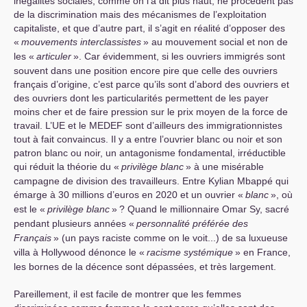
inégalités sociales, comme on l’a dit plus haut, ne procèdent pas
de la discrimination mais des mécanismes de l’exploitation
capitaliste, et que d’autre part, il s’agit en réalité d’opposer des
«
mouvements interclassistes
» au mouvement social et non de
les «
articuler
». Car évidemment, si les ouvriers immigrés sont
souvent dans une position encore pire que celle des ouvriers
français d’origine, c’est parce qu’ils sont d’abord des ouvriers et
des ouvriers dont les particularités permettent de les payer
moins cher et de faire pression sur le prix moyen de la force de
travail. L’
UE
et le
MEDEF
sont d’ailleurs des immigrationnistes
tout à fait convaincus. Il y a entre l’ouvrier blanc ou noir et son
patron blanc ou noir, un antagonisme fondamental, irréductible
qui réduit la théorie du «
privilège blanc
» à une misérable
campagne de division des travailleurs. Entre Kylian Mbappé qui
émarge à 30 millions d’euros en 2020 et un ouvrier «
blanc
», où
est le «
privilège blanc
»
? Quand le millionnaire Omar Sy, sacré
pendant plusieurs années «
personnalité préférée des
Français
» (un pays raciste comme on le voit...) de sa luxueuse
villa à Hollywood dénonce le «
racisme systémique
» en France,
les bornes de la décence sont dépassées, et très largement.
Pareillement, il est facile de montrer que les femmes