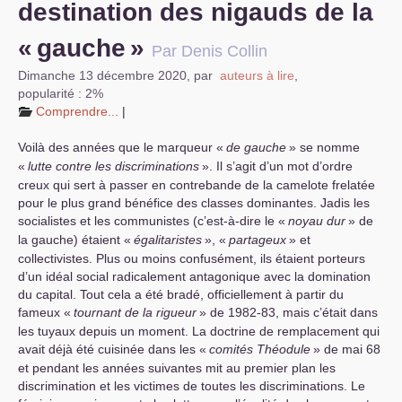
destination des nigauds de la
«
gauche
»
Par Denis Collin
Dimanche 13 décembre 2020
,
par
auteurs à lire
,
popularité : 2%
Comprendre...
|
Voilà des années que le marqueur «
de gauche
» se nomme
«
lutte contre les discriminations
». Il s’agit d’un mot d’ordre
creux qui sert à passer en contrebande de la camelote frelatée
pour le plus grand bénéfice des classes dominantes. Jadis les
socialistes et les communistes (c’est-à-dire le «
noyau dur
» de
la gauche) étaient «
égalitaristes
», «
partageux
» et
collectivistes. Plus ou moins confusément, ils étaient porteurs
d’un idéal social radicalement antagonique avec la domination
du capital. Tout cela a été bradé, officiellement à partir du
fameux «
tournant de la rigueur
» de 1982-83, mais c’était dans
les tuyaux depuis un moment. La doctrine de remplacement qui
avait déjà été cuisinée dans les «
comités Théodule
» de mai 68
et pendant les années suivantes mit au premier plan les
discrimination et les victimes de toutes les discriminations. Le