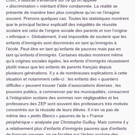
Enfin, il faudrait s’entendre sur ce qu’on appelle
«
discrimination
» méritant d’être condamnée. La réalité se
présente de manière bien plus complexe qu’on ne l’imagine
souvent. Prenons quelques cas. Toutes les statistiques montrent
que le principal facteur explicatif des inégalités de réussite
scolaire est celui de l’origine sociale des parents et non l’origine
«
ethnique
». Globalement, il est impossible de soutenir que les
enfants d’immigrés sont discriminés en tant qu’immigrés à
l’école. Peut-être en tant qu’enfants de pauvres mais pas en
tant qu’enfants d’immigrés. Certaines études montrent même
qu’à origines sociales égales, les enfants d’immigrés réussissent
plutôt mieux que les enfants de parents français depuis
plusieurs générations. Il y a de nombreuses explications à cette
situation et notamment celle-ci : les enfants des «
quartiers
difficiles
» peuvent trouver l’aide d’associations diverses
; les
pouvoirs publics, à commencer par les municipalités, consacrent
à l’intégration scolaire des sommes non négligeables et les
professeurs des
ZEP
sont souvent des professeurs très motivés
concentrés sur la réussite de leurs élèves. Il n’en va pas de
même des «
petits Blancs
» pauvres de la «
France
périphérique
» analysée par Christophe Guilluy. Mais comme il y
a relativement plus d’enfants d’immigrés pauvres que d’enfants
de français pauvres, on se focalise sur l’échec scolaire des