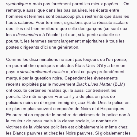
symbolique
» mais pas forcément parmi les mieux payées… On
remarque aussi que dans les bas salaires, les écarts entre
hommes et femmes sont beaucoup plus restreints que dans les
hauts salaires. Pour terminer, signalons que la réussite scolaire
des filles est bien meilleure que celle des garçons (ce sont eux
les «
discriminés
» à l’école
!) et que, si la pente actuelle se
poursuit, les femmes seront largement majoritaires à tous les
postes dirigeants d’ici une génération.
Comme les discriminations ne sont pas toujours où l’on pense,
on pourrait dire quelques mots des États-Unis. S’il y a bien un
pays «
structurellement raciste
», c’est ce pays profondément
marqué par la question noire. Cependant les événements
récents exploités par le mouvement
Black Lives Matter
(
BLM
)
ont occulté certaines réalités qui là aussi contredisent les
poncifs. De même qu’en France il y a de plus en plus de
policiers noirs ou d’origine immigrée, aux États-Unis le police est
de plus en plus souvent composée de Noirs et d’Hispaniques.
En outre si on rapporte le nombre de victimes de la police non à
la couleur de peau mais à la classe sociale, le nombre de
victimes de la violence policière est globalement le même chez
les Blancs pauvres et chez les Noirs pauvres. Si globalement les