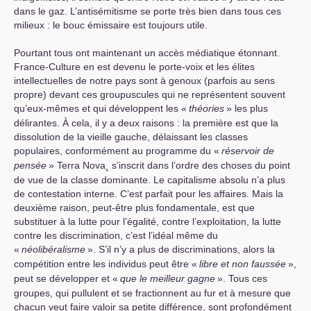
dans le gaz. L’antisémitisme se porte très bien dans tous ces
milieux : le bouc émissaire est toujours utile.
Pourtant tous ont maintenant un accès médiatique étonnant.
France-Culture en est devenu le porte-voix et les élites
intellectuelles de notre pays sont à genoux (parfois au sens
propre) devant ces groupuscules qui ne représentent souvent
qu’eux-mêmes et qui développent les «
théories
» les plus
délirantes. À cela, il y a deux raisons : la première est que la
dissolution de la vieille gauche, délaissant les classes
populaires, conformément au programme du «
réservoir de
pensée
» Terra Nova¸ s’inscrit dans l’ordre des choses du point
de vue de la classe dominante. Le capitalisme absolu n’a plus
de contestation interne. C’est parfait pour les affaires. Mais la
deuxième raison, peut-être plus fondamentale, est que
substituer à la lutte pour l’égalité, contre l’exploitation, la lutte
contre les discrimination, c’est l’idéal même du
«
néolibéralisme
». S’il n’y a plus de discriminations, alors la
compétition entre les individus peut être «
libre et non faussée
»,
peut se développer et «
que le meilleur gagne
». Tous ces
groupes, qui pullulent et se fractionnent au fur et à mesure que
chacun veut faire valoir sa petite différence, sont profondément