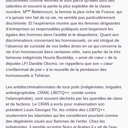
discriminées comme femmes le sont parce qu’elles sont des
salariées et souvent la partie la plus exploitée de la classe
me
ouvrière. M
Bettencourt, la femme la plus riche de France, qui
n’a jamais rien fait de sa vie, ne semble pas particulièrement
discriminée. Et l’expérience montre que les femmes dirigeantes
d’entreprises ou responsables politiques sont largement les
égales des hommes dans l’avidité et le despotisme. Quant aux
discriminations concernant les homosexuels, on est intrigué de
l’absence de curiosité de nos belles âmes en ce qui concerne la
vie d’un homosexuel dans certaines cités, sans parler de la très
fameuse indigéniste Houria Bouteldja, «
amie de cœur
» de la
députée
LFI
Danièle Obomo, on rappellera que son «
cœur
s’enflammait de joie
» à la nouvelle de la pendaison des
homosexuels à Téhéran.
Les antidiscriminationnistes de tous poils (indigénistes, brigades
antinégrophobie,
CRAN
,
LBGTQ
++, comité contre
l’islamophobie), sont souvent déchirés par les querelles de clans
et de factions. Le
CRAN
a exclu pour malversation son
président Louis-Georges Tin, les crétins des
LGBTQ
++
soutiennent les islamistes qui les considèrent pourtant comme
des dégénérés voués aux flammes de l’enfer. Chez les
indigénistes, il semble qu’entre Noirs et Arabes il y ait de l’eau