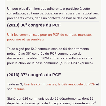
Un peu plus d’un tiers des adhérents a participé à cette
consultation, soit une participation en hausse par rapport aux
précédents votes, dans un contexte de baisse des cotisants.
... lire la suite
e
(2013) 36
congrès du
PCF
Unir les communistes pour un
PCF
de combat, marxiste,
populaire et rassembleur
Texte signé par 542 communistes de 64 départements
e
présenté au 36
congrès du
PCF
comme base de
discussion. Il a obtenu 3694 voix à la consultation interne
pour le choix de la base commune (sur 33 623 exprimés) .
e
(2016) 37
congrès du
PCF
Texte nr 3,
Unir les communistes, le défi renouvelé du
PCF
et
son
résumé
.
Signé par 626 communistes de 66 départements, dont 15
e
départements avec plus de 10 signataires, présenté au 37