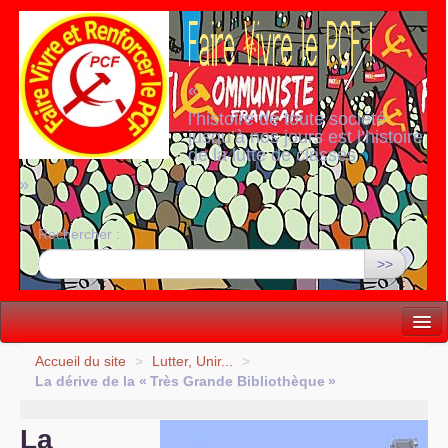
«
l’histoire de toute société
jusqu’à nos jours est l’histoire
de la lutte de classes
»
Rechercher :
>>
Vie politique
Accueil du site
>
Lutter, Unir...
>
La dérive de la «
Très Grande Bibliothèque
»
Lutter, Unir...
La
Internationale