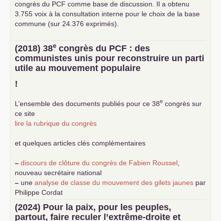
congrès du
PCF
comme base de discussion. Il a obtenu
3.755 voix à la consultation interne pour le choix de la base
commune (sur 24.376 exprimés).
e
(2018) 38
congrès du
PCF
: des
communistes unis pour reconstruire un parti
utile au mouvement populaire
!
e
L’ensemble des documents publiés pour ce 38
congrès sur
ce site
lire la rubrique du congrès
et quelques articles clés complémentaires
–
discours de clôture du congrès de Fabien Roussel
,
nouveau secrétaire national
–
une
analyse de classe du mouvement des gilets jaunes
par
Philippe Cordat
–
un texte de Jean-Claude Delaunay
le marxisme est la
(2024) Pour la paix, pour les peuples,
science sociale de notre temps
partout, faire reculer l’extrême-droite et