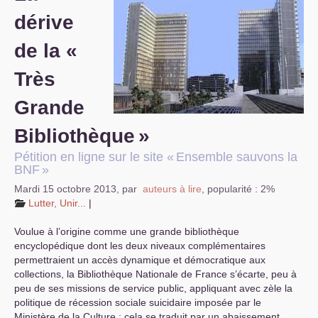
dérive
S’organiser
de la «
Comprendre...
Très
Vie du site
Grande
Bibliothèque
»
Pétition en ligne sur le site «
Ensemble sauvons la
BNF
»
Mardi 15 octobre 2013
,
par
auteurs à lire
,
popularité : 2%
Lutter, Unir...
|
Voulue à l’origine comme une grande bibliothèque
encyclopédique dont les deux niveaux complémentaires
permettraient un accès dynamique et démocratique aux
collections, la Bibliothèque Nationale de France s’écarte, peu à
peu de ses missions de service public, appliquant avec zèle la
politique de récession sociale suicidaire imposée par le
Ministère de la Culture : cela se traduit par un abaissement