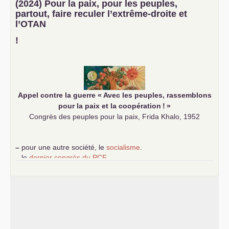
(2024) Pour la paix, pour les peuples,
science sociale de notre temps
partout, faire reculer l’extrême-droite et
–
un appel
proposé aux partis communistes et ouvrier
l’
OTAN
d’Europe
–
demandez
le numéro 10 de la revue Unir les Communistes
!
–
les
cinq chantiers pour contribuer au débat sur le projet
communiste
Appel contre la guerre «
Avec les peuples, rassemblons
pour la paix et la coopération
!
»
Congrès des peuples pour la paix, Frida Khalo, 1952
–
pour une autre société, le
socialisme
.
–
le
dernier congrès du
PCF
e
–
contribution de jeunes communistes au 39
congrès :
Six
chantiers pour affirmer l’ambition révolutionnaire du
PCF
–
un texte de Jean-Claude Delaunay
le marxisme est la
science sociale de notre temps
–
un appel
proposé aux partis communistes et ouvrier
d’Europe
–
les
cinq chantiers pour contribuer au débat sur le projet