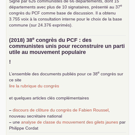
Signé par 626 communistes de 66 départements, dont 15
e
départements avec plus de 10 signataires, présenté au 37
congrès du
PCF
comme base de discussion. Il a obtenu
3.755 voix à la consultation interne pour le choix de la base
commune (sur 24.376 exprimés).
e
(2018) 38
congrès du
PCF
: des
communistes unis pour reconstruire un parti
utile au mouvement populaire
!
e
L’ensemble des documents publiés pour ce 38
congrès sur
ce site
lire la rubrique du congrès
et quelques articles clés complémentaires
–
discours de clôture du congrès de Fabien Roussel
,
nouveau secrétaire national
–
une
analyse de classe du mouvement des gilets jaunes
par
Philippe Cordat
–
un texte de Jean-Claude Delaunay
le marxisme est la