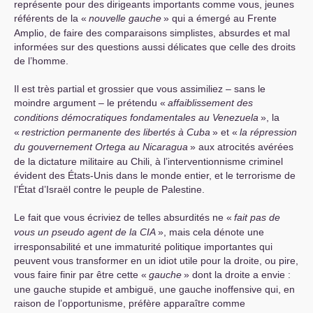
représente pour des dirigeants importants comme vous, jeunes
référents de la «
nouvelle gauche
» qui a émergé au Frente
Amplio, de faire des comparaisons simplistes, absurdes et mal
informées sur des questions aussi délicates que celle des droits
de l’homme.
Il est très partial et grossier que vous assimiliez – sans le
moindre argument – le prétendu «
affaiblissement des
conditions démocratiques fondamentales au Venezuela
», la
«
restriction permanente des libertés à Cuba
» et «
la répression
du gouvernement Ortega au Nicaragua
» aux atrocités avérées
de la dictature militaire au Chili, à l’interventionnisme criminel
évident des États-Unis dans le monde entier, et le terrorisme de
l’État d’Israël contre le peuple de Palestine.
Le fait que vous écriviez de telles absurdités ne «
fait pas de
vous un pseudo agent de la
CIA
», mais cela dénote une
irresponsabilité et une immaturité politique importantes qui
peuvent vous transformer en un idiot utile pour la droite, ou pire,
vous faire finir par être cette «
gauche
» dont la droite a envie :
une gauche stupide et ambiguë, une gauche inoffensive qui, en
raison de l’opportunisme, préfère apparaître comme