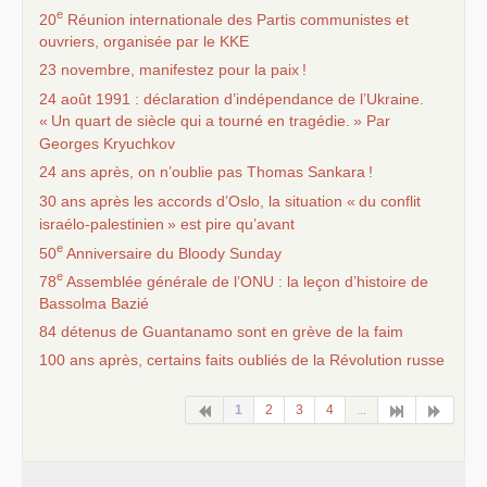
e
20
Réunion internationale des Partis communistes et
ouvriers, organisée par le
KKE
23 novembre, manifestez pour la paix
!
24 août 1991 : déclaration d’indépendance de l’Ukraine.
«
Un quart de siècle qui a tourné en tragédie.
» Par
Georges Kryuchkov
24 ans après, on n’oublie pas Thomas Sankara
!
30 ans après les accords d’Oslo, la situation «
du conflit
israélo-palestinien
» est pire qu’avant
e
50
Anniversaire du Bloody Sunday
e
78
Assemblée générale de l’
ONU
: la leçon d’histoire de
Bassolma Bazié
84 détenus de Guantanamo sont en grève de la faim
100 ans après, certains faits oubliés de la Révolution russe
1
2
3
4
...