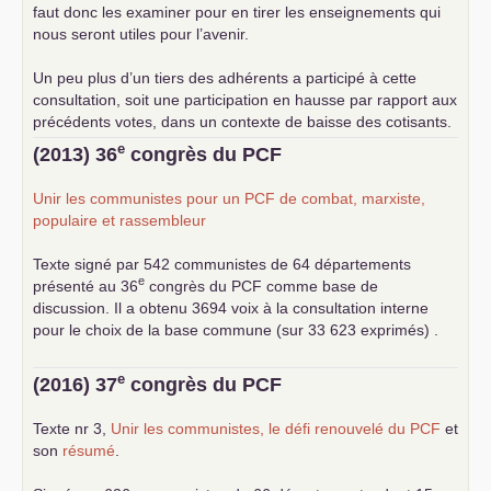
faut donc les examiner pour en tirer les enseignements qui
nous seront utiles pour l’avenir.
Un peu plus d’un tiers des adhérents a participé à cette
consultation, soit une participation en hausse par rapport aux
précédents votes, dans un contexte de baisse des cotisants.
... lire la suite
e
(2013) 36
congrès du
PCF
Unir les communistes pour un
PCF
de combat, marxiste,
populaire et rassembleur
Texte signé par 542 communistes de 64 départements
e
présenté au 36
congrès du
PCF
comme base de
discussion. Il a obtenu 3694 voix à la consultation interne
pour le choix de la base commune (sur 33 623 exprimés) .
e
(2016) 37
congrès du
PCF
Texte nr 3,
Unir les communistes, le défi renouvelé du
PCF
et
son
résumé
.