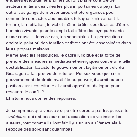
engagés et lourdement armés qui ont pris le contrôle de
secteurs entiers des villes les plus importantes du pays. En
outre, ces gangs de mercenaires ont été organisés pour
commettre des actes abominables tels que l’enlèvement, la
torture, la mutilation, le viol et même brûler des dizaines d’êtres
humains vivants, pour le simple fait d’être des sympathisants
d’une cause – dans ce cas, les sandinistes. La persécution a
atteint le point où des familles entières ont été assassinées dans
leurs propres maisons.
Même avec les ressources, le cadre juridique et la force de
prendre des mesures immédiates et énergiques contre une telle
déstabilisation fasciste, le gouvernement légitimement élu du
Nicaragua a fait preuve de retenue. Pensez-vous que si un
gouvernement de droite avait été au pouvoir, il aurait eu une
position aussi conciliante et aurait appelé au dialogue pour
résoudre le conflit
?
L’histoire nous donne des réponses.
Je comprends que vous ayez pu être dérouté par les puissants
«
médias
» qui ont pris sur eux l’accusation de victimiser les
auteurs, tout comme ils l’ont fait il y a un an au Venezuela à
l’époque des soi-disant guarimbas.