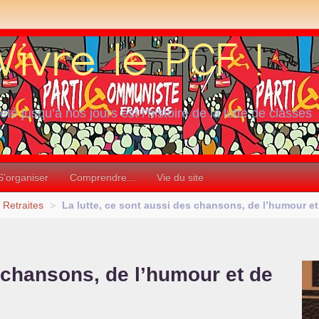
iété jusqu’à nos jours est l’histoire de la lutte de classes
S’organiser
Comprendre...
Vie du site
Retraites
>
La lutte, ce sont aussi des chansons, de l’humour et d
s chansons, de l’humour et de