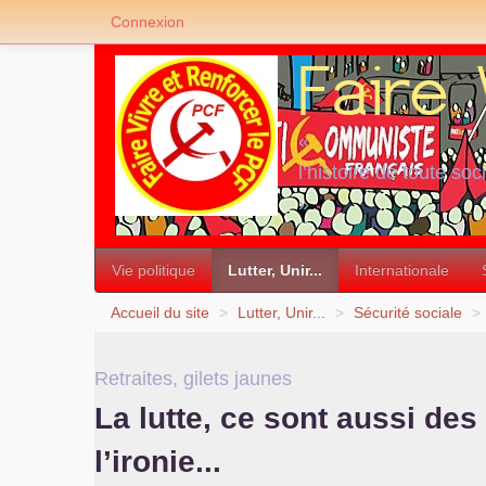
Connexion
«
l’histoire de toute soc
»
Vie politique
Lutter, Unir...
Internationale
Accueil du site
>
Lutter, Unir...
>
Sécurité sociale
>
Retraites, gilets jaunes
La lutte, ce sont aussi de
l’ironie...