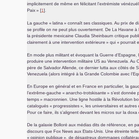
implicitement de même en félicitant l’extrémiste vénéz
Paix
» [
1
].
La gauche «
latina
» connaît ses classiques. Au prix de d
se profile on ne peut plus ouvertement. De La Havane à B
la présidente mexicaine Claudia Sheinbaum critique publiq
clairement à une intervention extérieure
» qui «
pourrait 
En mode plus militant et évoquant la Guerre d’Espagne, 
produire une intervention militaire
US
au Venezuela. Au Chi
père de Salvador Allende, ce dernier lutta aux côtés de 
Venezuela (alors intégré à la Grande Colombie avec l’Eq
En Europe en général et en France en particulier, la g
l’extrême-gauche «
anarcho-trotskisante
» s’est donnée p
temps
» macronnien. Une ligne hostile à la Révolution bol
catalogués «
progressistes
», les universitaires et autr
Pour ce faire, ils s’alignent devant les micros sur la doxa 
De la galaxie Bolloré aux médias dits de référence, en pas
discours que Fox News aux Etats-Unis. Une étreinte telle q
«
opinion publique
», de désastreux dommages collatérau