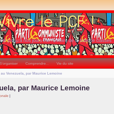
iété jusqu’à nos jours est l’histoire de la lutte de classes
S’organiser
Comprendre...
Vie du site
 au Venezuela, par Maurice Lemoine
uela, par Maurice Lemoine
ionale
|