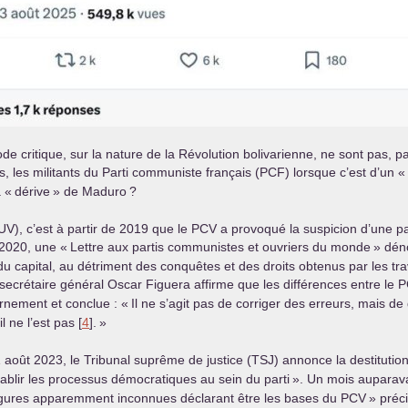
de critique, sur la nature de la Révolution bolivarienne, ne sont pas, 
, les militants du Parti communiste français (
PCF
) lorsque c’est d’un «
a «
dérive
» de Maduro
?
UV
), c’est à partir de 2019 que le
PCV
a provoqué la suspicion d’une par
 2020, une «
Lettre aux partis communistes et ouvriers du monde
» dén
capital, au détriment des conquêtes et des droits obtenus par les trav
e secrétaire général Oscar Figuera affirme que les différences entre le
P
rnement et conclue : «
Il ne s’agit pas de corriger des erreurs, mais d
l ne l’est pas [
4
].
»
août 2023, le Tribunal suprême de justice (
TSJ
) annonce la destitutio
tablir les processus démocratiques au sein du parti
». Un mois auparava
igures apparemment inconnues déclarant être les bases du
PCV
» préci