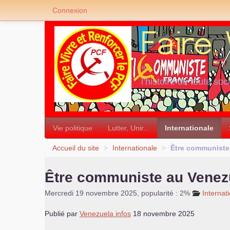
Connexion
«
l’histoire de toute soc
»
Vie politique
Lutter, Unir...
Internationale
Accueil du site
>
Internationale
>
Être communiste
Être communiste au Venez
Mercredi 19 novembre 2025
,
popularité : 2%
Internat
Publié par
Venezuela infos
18 novembre 2025