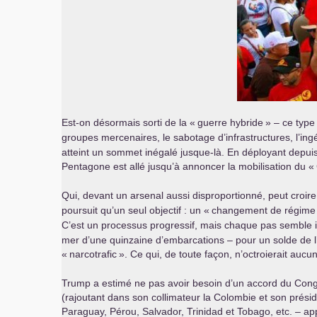
Est-on désormais sorti de la «
guerre hybride
» – ce type 
groupes mercenaires, le sabotage d’infrastructures, l’ing
atteint un sommet inégalé jusque-là. En déployant depui
Pentagone est allé jusqu’à annoncer la mobilisation du «
Qui, devant un arsenal aussi disproportionné, peut croire
poursuit qu’un seul objectif : un «
changement de régime
C’est un processus progressif, mais chaque pas semble ir
mer d’une quinzaine d’embarcations – pour un solde de l’
«
narcotrafic
». Ce qui, de toute façon, n’octroierait auc
Trump a estimé ne pas avoir besoin d’un accord du Cong
(rajoutant dans son collimateur la Colombie et son prés
Paraguay, Pérou, Salvador, Trinidad et Tobago, etc. – a