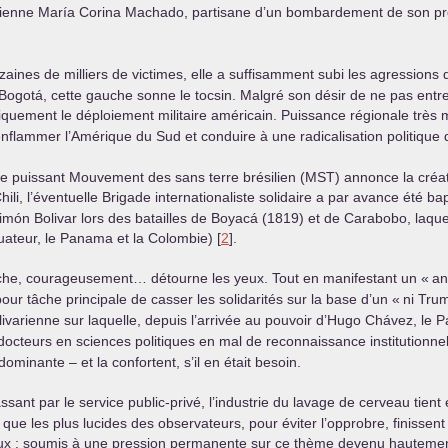
uélienne María Corina Machado, partisane d’un bombardement de son pr
izaines de milliers de victimes, elle a suffisamment subi les agressio
ogotá, cette gauche sonne le tocsin. Malgré son désir de ne pas entre
uement le déploiement militaire américain. Puissance régionale très mod
enflammer l’Amérique du Sud et conduire à une radicalisation politique d
le puissant Mouvement des sans terre brésilien (
MST
) annonce la créat
li, l’éventuelle Brigade internationaliste solidaire a par avance été ba
Simón Bolivar lors des batailles de Boyacá (1819) et de Carabobo, laqu
uateur, le Panama et la Colombie) [
2
].
auche, courageusement… détourne les yeux. Tout en manifestant un «
an
our tâche principale de casser les solidarités sur la base d’un «
ni Tru
ivarienne sur laquelle, depuis l’arrivée au pouvoir d’Hugo Chávez, le Par
es docteurs en sciences politiques en mal de reconnaissance institution
dominante – et la confortent, s’il en était besoin.
sant par le service public-privé, l’industrie du lavage de cerveau tient 
ue les plus lucides des observateurs, pour éviter l’opprobre, finissent 
x : soumis à une pression permanente sur ce thème devenu hautement