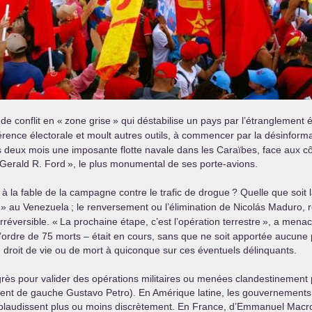
de conflit en «
zone grise
» qui déstabilise un pays par l’étranglement 
érence électorale et moult autres outils, à commencer par la désinform
s deux mois une imposante flotte navale dans les Caraïbes, face aux cô
Gerald R. Ford
», le plus monumental de ses porte-avions.
 à la fable de la campagne contre le trafic de drogue
? Quelle que soit
» au Venezuela
; le renversement ou l’élimination de Nicolás Maduro, 
réversible. «
La prochaine étape, c’est l’opération terrestre
», a menacé
ordre de 75 morts – était en cours, sans que ne soit apportée aucune p
un droit de vie ou de mort à quiconque sur ces éventuels délinquants.
rès pour valider des opérations militaires ou menées clandestinement 
ident de gauche Gustavo Petro). En Amérique latine, les gouvernements
pplaudissent plus ou moins discrètement. En France, d’Emmanuel Macro