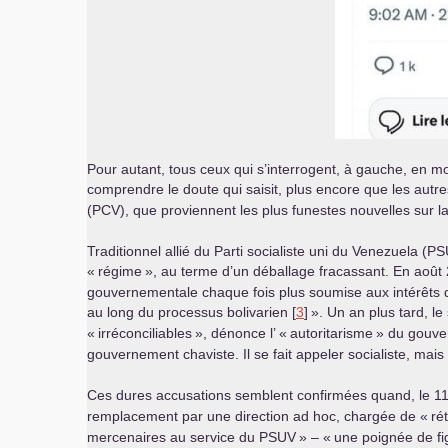
Pour autant, tous ceux qui s’interrogent, à gauche, en mo
comprendre le doute qui saisit, plus encore que les autres
(
PCV
), que proviennent les plus funestes nouvelles sur l
Traditionnel allié du Parti socialiste uni du Venezuela (
PS
«
régime
», au terme d’un déballage fracassant. En août
gouvernementale chaque fois plus soumise aux intérêts du 
au long du processus bolivarien [
3
]
». Un an plus tard, l
«
irréconciliables
», dénonce l’ «
autoritarisme
» du gouve
gouvernement chaviste. Il se fait appeler socialiste, mais i
Ces dures accusations semblent confirmées quand, le 11 
remplacement par une direction ad hoc, chargée de «
ré
mercenaires au service du
PSUV
» – «
une poignée de f