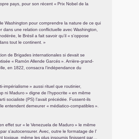
opre pays, pour son récent «
Prix Nobel de la
ns de Washington pour comprendre la nature de ce qui
r dans une relation conflictuelle avec Washington,
érée, le Brésil a fait savoir qu’il «
s’oppose
ans tout le continent.
»
ion de Brigades internationales si devait se
ptisée «
Ramón Allende Garcés
». Arrière-grand-
elle, en 1822, consacra l’indépendance du
ti-impérialisme
» aussi rituel que routinier,
mp ni Maduro
» digne de l’hypocrite «
en même
ti socialiste (
PS
) l’avait précédée. Fussent-ils
nelle entendent demeurer «
médiatico-compatibles
».
en effet sur «
le Venezuela de Maduro
» le même
par s’autocensurer. Avec, outre le formatage de l’
 toxique, même les plus insoumis finissent par…