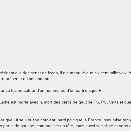
sidentielle doit servir de leçon, il n’a manqué que six cent mille voix. 
tre présente au second tour.
sur sa fusion autour d’un homme ou d’un parti unique
FI
.
auche est morte avec la mort des partis de gauche
PS
,
PC
, Verts et qu
que lui seul et son nouveau parti politique la France Insoumise repré
 partis de gauche, communiste en tête, mais aussi socialiste et verts