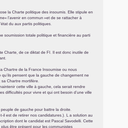
se la Charte politique des insoumis. Elle stipule en
mme«
l’avenir en commun
»et de se rattacher à
état du aux partis politiques.
 soumission totale politique et financière au parti
te Charte, de ce diktat de
FI
. Il est donc inutile de
ant.
 la Chartre de la France Insoumise ou nous
ce qu’ils pensent que la gauche de changement ne
 sa Chartre mortifère.
intenir cette ville à gauche, cela serait rendre
es difficultés pour vivre et qui ont besoin d’une ville
 peuple de gauche pour battre la droite.
l est de retirer nos candidatures.). L a solution au
cription dont le candidat est Pascal Savodelli. Cette
e plus être présent pour les communistes