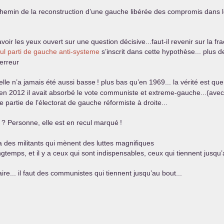
chemin de la reconstruction d’une gauche libérée des compromis dans les
ut avoir les yeux ouvert sur une question décisive...faut-il revenir sur la
eul parti de gauche anti-systeme
s’inscrit dans cette hypothèse... plus d
erreur
elle n’a jamais été aussi basse
! plus bas qu’en 1969... la vérité est 
 en 2012 il avait absorbé le vote communiste et extreme-gauche...(avec 
partie de l’électorat de gauche réformiste à droite...
? Personne, elle est en recul marqué
!
 a des militants qui mènent des luttes magnifiques
ongtemps, et il y a ceux qui sont indispensables, ceux qui tiennent jusqu’
ire... il faut des communistes qui tiennent jusqu’au bout...