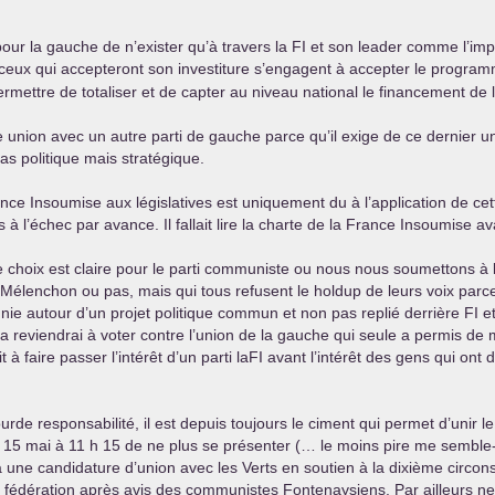
 pour la gauche de n’exister qu’à travers la
FI
et son leader comme l’impo
ves ceux qui accepteront son investiture s’engagent à accepter le progra
ermettre de totaliser et de capter au niveau national le financement de l’
 union avec un autre parti de gauche parce qu’il exige de ce dernier une
as politique mais stratégique.
nce Insoumise aux législatives est uniquement du à l’application de cet
s à l’échec par avance. Il fallait lire la charte de la France Insoumise av
e choix est claire pour le parti communiste ou nous nous soumettons à
Mélenchon ou pas, mais qui tous refusent le holdup de leurs voix par
 unie autour d’un projet politique commun et non pas replié derrière
FI
et
 reviendrai à voter contre l’union de la gauche qui seule a permis de ma
 à faire passer l’intérêt d’un parti laFI avant l’intérêt des gens qui ont d
e responsabilité, il est depuis toujours le ciment qui permet d’unir le
5 mai à 11 h 15 de ne plus se présenter (… le moins pire me semble-t-i
à une candidature d’union avec les Verts en soutien à la dixième circons
a fédération après avis des communistes Fontenaysiens. Par ailleurs n