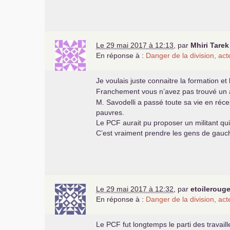
Le 29 mai 2017 à 12:13
,
par
Mhiri Tarek
En réponse à :
Danger de la division, ac
Je voulais juste connaitre la formation et
Franchement vous n’avez pas trouvé un aut
M. Savodelli a passé toute sa vie en réce
pauvres.
Le
PCF
aurait pu proposer un militant qui
C’est vraiment prendre les gens de gauc
Le 29 mai 2017 à 12:32
,
par
etoileroug
En réponse à :
Danger de la division, ac
Le
PCF
fut longtemps le parti des travaill