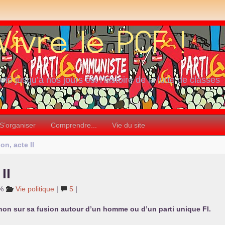
iété jusqu’à nos jours est l’histoire de la lutte de classes
S’organiser
Comprendre...
Vie du site
ion, acte
II
e
II
3%
Vie politique
|
5
|
 non sur sa fusion autour d’un homme ou d’un parti unique
FI
.