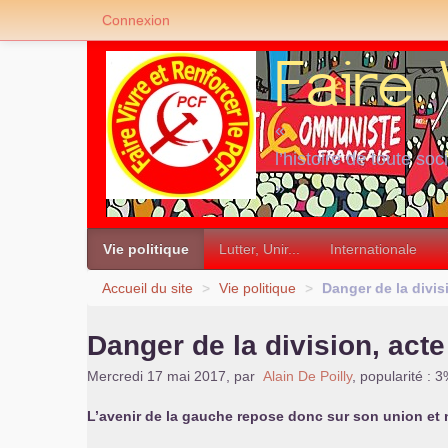
Connexion
«
l’histoire de toute soc
»
Vie politique
Lutter, Unir...
Internationale
Accueil du site
>
Vie politique
>
Danger de la divis
Danger de la division, act
Mercredi 17 mai 2017
,
par
Alain De Poilly
,
popularité : 
L’avenir de la gauche repose donc sur son union et