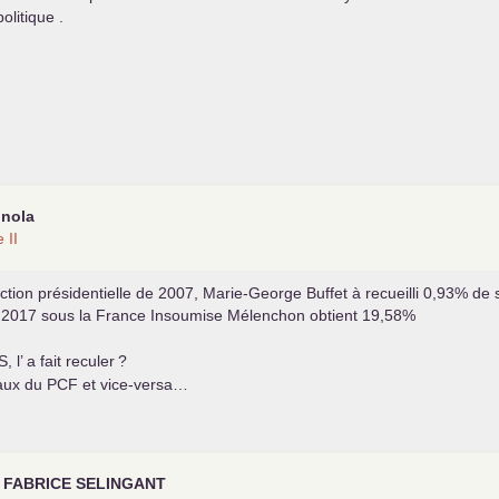
olitique .
inola
te
II
ction présidentielle de 2007, Marie-George Buffet à recueilli 0,93% d
n 2017 sous la France Insoumise Mélenchon obtient 19,58%
S
, l’ a fait reculer
?
maux du
PCF
et vice-versa…
r
FABRICE
SELINGANT