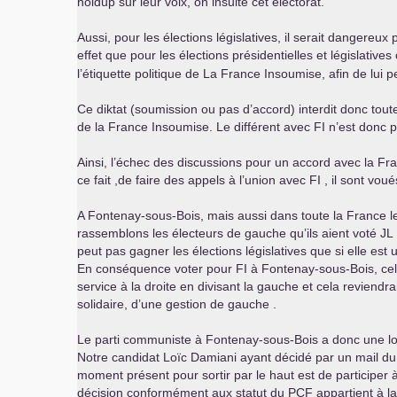
holdup sur leur voix, on insulte cet électorat.
Aussi, pour les élections législatives, il serait dangereux
effet que pour les élections présidentielles et législati
l’étiquette politique de La France Insoumise, afin de lui p
Ce diktat (soumission ou pas d’accord) interdit donc toute
de la France Insoumise. Le différent avec
FI
n’est donc p
Ainsi, l’échec des discussions pour un accord avec la Fra
ce fait ,de faire des appels à l’union avec
FI
, il sont voué
A Fontenay-sous-Bois, mais aussi dans toute la France l
rassemblons les électeurs de gauche qu’ils aient voté
JL
peut pas gagner les élections législatives que si elle est
En conséquence voter pour
FI
à Fontenay-sous-Bois, cela
service à la droite en divisant la gauche et cela reviendrait
solidaire, d’une gestion de gauche .
Le parti communiste à Fontenay-sous-Bois a donc une lourd
Notre candidat Loïc Damiani ayant décidé par un mail du 1
moment présent pour sortir par le haut est de participer 
décision conformément aux statut du
PCF
appartient à l