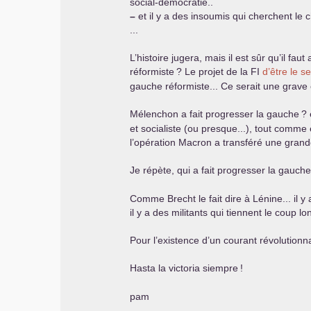
social-démocratie..
–
et il y a des insoumis qui cherchent le 
...
L’histoire jugera, mais il est sûr qu’il fa
réformiste
? Le projet de la
FI
d’être le s
gauche réformiste... Ce serait une grave 
Mélenchon a fait progresser la gauche
? 
et socialiste (ou presque...), tout comme
l’opération Macron a transféré une grande 
Je répète, qui a fait progresser la gauche
Comme Brecht le fait dire à Lénine... il y
il y a des militants qui tiennent le coup l
Pour l’existence d’un courant révolutionna
Hasta la victoria siempre
!
pam