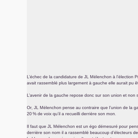
L’échec de la candidature de
JL
Mélenchon à l’élection Pré
avait rassemblé plus largement à gauche elle aurait pu ê
L’avenir de la gauche repose donc sur son union et non 
Or,
JL
Mélenchon pense au contraire que l’union de la g
20
% de voix qu’il a recueilli derrière son mon.
Il faut que
JL
Mélenchon est un égo démesuré pour penser 
derrière son nom il a rassemblé beaucoup d’électeurs des