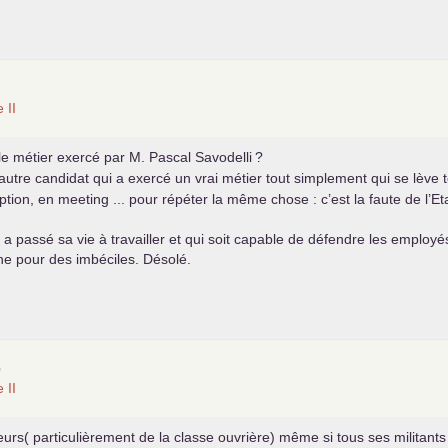
te
II
 le métier exercé par M. Pascal Savodelli
?
re candidat qui a exercé un vrai métier tout simplement qui se lève tou
ption, en meeting ... pour répéter la même chose : c’est la faute de l’E
 a passé sa vie à travailler et qui soit capable de défendre les employ
he pour des imbéciles. Désolé.
e
te
II
eurs( particulièrement de la classe ouvrière) même si tous ses militants ne