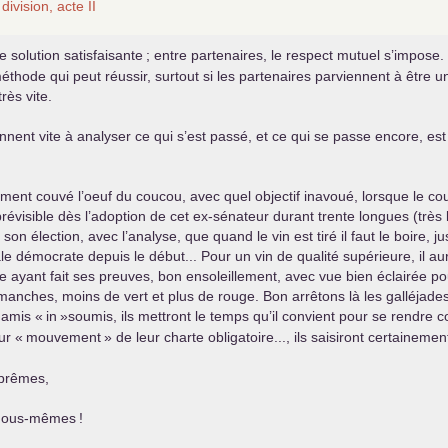
division, acte
II
 solution satisfaisante
; entre partenaires, le respect mutuel s’impose.
éthode qui peut réussir, surtout si les partenaires parviennent à être 
rès vite.
ent vite à analyser ce qui s’est passé, et ce qui se passe encore, est
ent couvé l’oeuf du coucou, avec quel objectif inavoué, lorsque le cou
s prévisible dès l’adoption de cet ex-sénateur durant trente longues (
élection, avec l’analyse, que quand le vin est tiré il faut le boire, jusqu
le démocrate depuis le début... Pour un vin de qualité supérieure, il aura
page ayant fait ses preuves, bon ensoleillement, avec vue bien éclairée pou
 manches, moins de vert et plus de rouge. Bon arrêtons là les galléjade
 amis «
in
»soumis, ils mettront le temps qu’il convient pour se rendre
ur «
mouvement
» de leur charte obligatoire..., ils saisiront certaineme
uprêmes,
 nous-mêmes
!