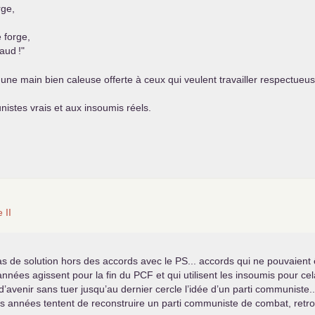
rge,
 forge,
haud
!"
ne main bien caleuse offerte à ceux qui veulent travailler respectueus
istes vrais et aux insoumis réels.
te
II
as de solution hors des accords avec le
PS
... accords qui ne pouvaient
années agissent pour la fin du
PCF
et qui utilisent les insoumis pour cel
d’avenir sans tuer jusqu’au dernier cercle l’idée d’un parti communiste..
s années tentent de reconstruire un parti communiste de combat, retro