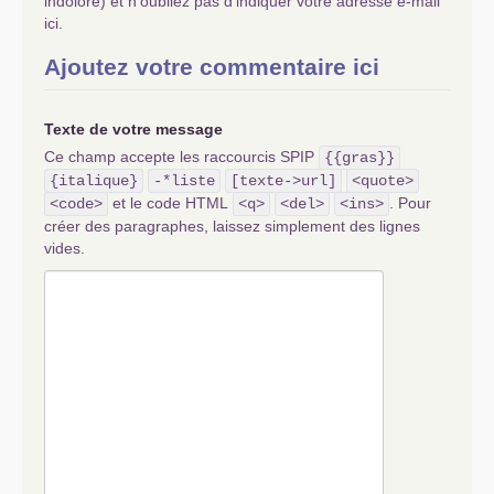
indolore) et n’oubliez pas d’indiquer votre adresse e-mail
ici.
Ajoutez votre commentaire ici
Texte de votre message
Ce champ accepte les raccourcis SPIP
{{gras}}
{italique}
-*liste
[texte->url]
<quote>
et le code HTML
. Pour
<code>
<q>
<del>
<ins>
créer des paragraphes, laissez simplement des lignes
vides.