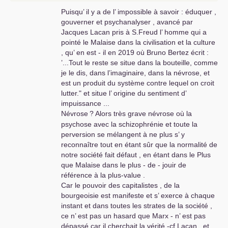
mondiale
!
? .
Puisqu’ il y a de l’ impossible à savoir : éduquer ,
Là se trouve la seule issue pour cette pauvre
gouverner et psychanalyser , avancé par
petite planète et pourtant si riche et si belle
!
Jacques Lacan pris à S.Freud l’ homme qui a
pointé le Malaise dans la civilisation et la culture
, qu’ en est - il en 2019 où Bruno Bertez écrit :
’...Tout le reste se situe dans la bouteille, comme
je le dis, dans l’imaginaire, dans la névrose, et
est un produit du système contre lequel on croit
lutter." et situe l’ origine du sentiment d’
impuissance ...
Névrose
? Alors très grave névrose où la
psychose avec la schizophrénie et toute la
perversion se mélangent à ne plus s’ y
reconnaître tout en étant sûr que la normalité de
notre société fait défaut , en étant dans le Plus
que Malaise dans le plus - de - jouir de
référence à la plus-value .
Car le pouvoir des capitalistes , de la
bourgeoisie est manifeste et s’ exerce à chaque
instant et dans toutes les strates de la société ,
ce n’ est pas un hasard que Marx - n’ est pas
dépassé car il cherchait la vérité -cf Lacan , et