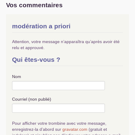
pour que la bourgeoisie /capitaliste continue ses
Vos commentaires
ravages dans la civilisation même , les pires
sauvages prédateurs qui existent ...
Nous avons un sacré taf au vu du résultat des
modération a priori
élections, je ne pense pas que l’ appel à une
gauche rassemblée dans un magma divergent ,
soc/dem /écolo , soit structurant , il nous fixe
Attention, votre message n’apparaîtra qu’après avoir été
dans le confusionnisme , alors qu’ une grande
relu et approuvé.
réflexion pour réunir les Communistes , d’
apporter toute la richesse de la pensée du
Qui êtes-vous ?
matérialisme dialectique et pas que , serait la
base pour :«
Seule une pensée radicale, c’est-à-
dire une pensée qui va à la racine des choses,
Nom
peut faire progresser les luttes et leur donner un
sens
» Bruno Bertez .
Cela passe par le renforcement du Parti
Courriel (non publié)
Communiste .
Pour afficher votre trombine avec votre message,
enregistrez-la d’abord sur
gravatar.com
(gratuit et