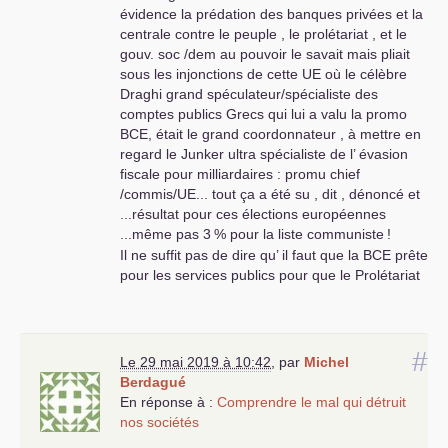
évidence la prédation des banques privées et la
centrale contre le peuple , le prolétariat , et le
gouv. soc /dem au pouvoir le savait mais pliait
sous les injonctions de cette
UE
où le célèbre
Draghi grand spéculateur/spécialiste des
comptes publics Grecs qui lui a valu la promo
BCE
, était le grand coordonnateur , à mettre en
regard le Junker ultra spécialiste de l’ évasion
fiscale pour milliardaires : promu chief
/commis/
UE
... tout ça a été su , dit , dénoncé et
...résultat pour ces élections européennes
...même pas 3
% pour la liste communiste
!
Il ne suffit pas de dire qu’ il faut que la
BCE
prête
pour les services publics pour que le Prolétariat
se mobilise , par contre de dire , de l’ énoncer ,
de mettre en oeuvre la prise de pouvoir de cette
BCE
, de virer Draghi et consorts ,et tout fac-
#
similé , copier/coller et enfin de libérer cet Argent
Le 29 mai 2019 à 10:42
,
par
Michel
grand A pour le Prolétariat, tous les services
Berdagué
publics , pour mettre en perspective à
En réponse à :
Comprendre le mal qui détruit
moyen/long terme sa suppression , en passant
nos sociétés
s’ il le faut à la création d’ une monnaie