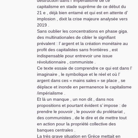
destruction dans l’ impérialisme de ce
capitalisme en stade suprême de ce début du
21 e , déjà bien entamé et qui est en attente d’
implosion , dixit la crise majeure analysée vers
2019 .
Sans oublier les concentrations en phase giga.
des multinationales de cibler le signifiant
prévalent : l’ argent et la création monétaire au
profit des capitalistes sans frontières , est
indispensable pour entrevoir une issue
révolutionnaire , communiste .
Ce texte essaie de comprendre ce qui est dans l’
imaginaire , le symbolique et le réel et où l’
argent dans ces «
mains sales
» se place , se
déplace et inonde en permanence le capitalisme
/impérialisme .
Et là un manque , un non dit , dans nos
propositions et pourtant évident s’ impose : de
prendre le pouvoir , le pouvoir du prolétariat ,
des communistes , de le dire et de mettre tout
en action pour la propriété collective des
banques centrales .
La très grave situation en Grèce mettait en