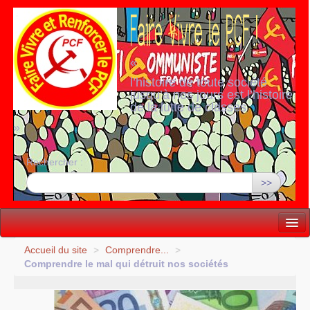
«
l’histoire de toute société
jusqu’à nos jours est l’histoire
de la lutte de classes
»
Rechercher :
>>
Vie politique
Accueil du site
>
Comprendre...
>
Comprendre le mal qui détruit nos sociétés
Lutter, Unir...
Internationale