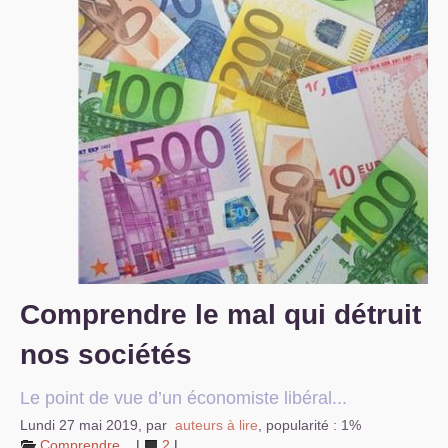
S’organiser
Comprendre...
Vie du site
Comprendre le mal qui détruit
nos sociétés
Le point de vue d’un économiste libéral...
Lundi 27 mai 2019
,
par
auteurs à lire
,
popularité : 1%
Comprendre...
|
2
|