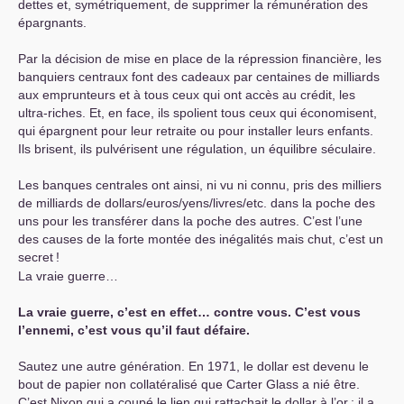
dettes et, symétriquement, de supprimer la rémunération des
épargnants.
Par la décision de mise en place de la répression financière, les
banquiers centraux font des cadeaux par centaines de milliards
aux emprunteurs et à tous ceux qui ont accès au crédit, les
ultra-riches. Et, en face, ils spolient tous ceux qui économisent,
qui épargnent pour leur retraite ou pour installer leurs enfants.
Ils brisent, ils pulvérisent une régulation, un équilibre séculaire.
Les banques centrales ont ainsi, ni vu ni connu, pris des milliers
de milliards de dollars/euros/yens/livres/etc. dans la poche des
uns pour les transférer dans la poche des autres. C’est l’une
des causes de la forte montée des inégalités mais chut, c’est un
secret
!
La vraie guerre…
La vraie guerre, c’est en effet… contre vous. C’est vous
l’ennemi, c’est vous qu’il faut défaire.
Sautez une autre génération. En 1971, le dollar est devenu le
bout de papier non collatéralisé que Carter Glass a nié être.
C’est Nixon qui a coupé le lien qui rattachait le dollar à l’or
; il a