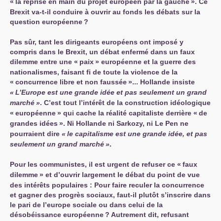
«
la reprise en main du projet européen par la gauche
». Ce
Brexit va-t-il conduire à ouvrir au fonds les débats sur la
question européenne
?
Pas sûr, tant les dirigeants européens ont imposé y
compris dans le Brexit, un débat enfermé dans un faux
dilemme entre une «
paix
» européenne et la guerre des
nationalismes, faisant fi de toute la violence de la
«
concurrence libre et non faussée
»... Hollande insiste
«
L’Europe est une grande idée et pas seulement un grand
marché
»
. C’est tout l’intérêt de la construction idéologique
«
européenne
» qui cache la réalité capitaliste derrière «
de
grandes idées
». Ni Hollande ni Sarkozy, ni Le Pen ne
pourraient dire
«
le capitalisme est une grande idée, et pas
seulement un grand marché
»
.
Pour les communistes, il est urgent de refuser ce «
faux
dilemme
» et d’ouvrir largement le débat du point de vue
des intérêts populaires : Pour faire reculer la concurrence
et gagner des progrès sociaux, faut-il plutôt s’inscrire dans
le pari de l’europe sociale ou dans celui de la
désobéissance européenne
? Autrement dit, refusant