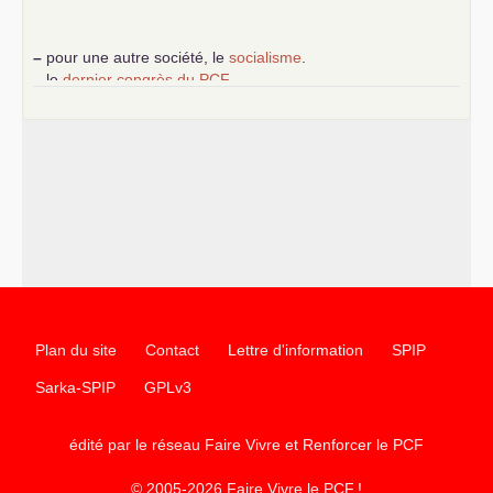
–
pour une autre société, le
socialisme
.
–
le
dernier congrès du
PCF
e
–
contribution de jeunes communistes au 39
congrès :
Six
chantiers pour affirmer l’ambition révolutionnaire du
PCF
–
un texte de Jean-Claude Delaunay
le marxisme est la
science sociale de notre temps
–
un appel
proposé aux partis communistes et ouvrier
d’Europe
–
les
cinq chantiers pour contribuer au débat sur le projet
communiste
Plan du site
Contact
Lettre d'information
SPIP
Sarka-SPIP
GPLv3
édité par le réseau Faire Vivre et Renforcer le
PCF
© 2005-2026 Faire Vivre le
PCF
!