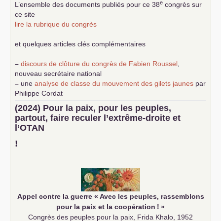
e
L’ensemble des documents publiés pour ce 38
congrès sur
ce site
lire la rubrique du congrès
et quelques articles clés complémentaires
–
discours de clôture du congrès de Fabien Roussel
,
nouveau secrétaire national
–
une
analyse de classe du mouvement des gilets jaunes
par
Philippe Cordat
–
un texte de Jean-Claude Delaunay
le marxisme est la
(2024) Pour la paix, pour les peuples,
science sociale de notre temps
partout, faire reculer l’extrême-droite et
–
un appel
proposé aux partis communistes et ouvrier
l’
OTAN
d’Europe
–
demandez
le numéro 10 de la revue Unir les Communistes
!
–
les
cinq chantiers pour contribuer au débat sur le projet
communiste
Appel contre la guerre «
Avec les peuples, rassemblons
pour la paix et la coopération
!
»
Congrès des peuples pour la paix, Frida Khalo, 1952