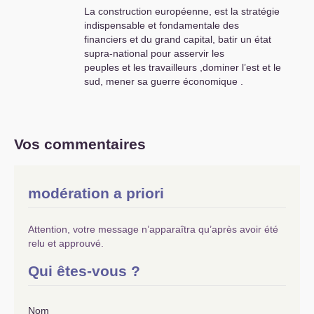
La construction européenne, est la stratégie
indispensable et fondamentale des
financiers et du grand capital, batir un état
supra-national pour asservir les
peuples et les travailleurs ,dominer l’est et le
sud, mener sa guerre économique .
1 art (119,130,et 281, tfue)
L’
UE
encourage le chomage de masse .
le chomage de masse et encouragé par les
Vos commentaires
institutions européennes à travers une
politique monétaire contraire à l’intéret général :
par la lutte contre l’inflation imposée par la
modération a priori
banque centrale européenne (bce)
rigoureusement indépendente des
représentants du peuples.
Attention, votre message n’apparaîtra qu’après avoir été
relu et approuvé.
2 art (123 tfue
La création monétaire est abondonnée aux
Qui êtes-vous ?
banques privées
la constitution européenne interdit aux banques
centrales de prêter de l’argent
Nom