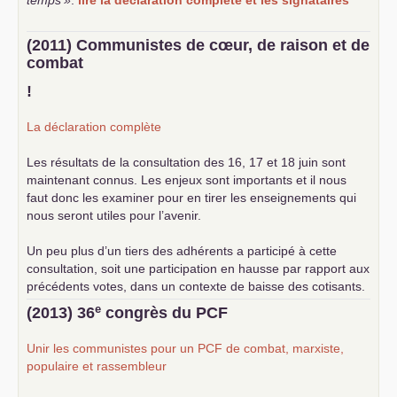
temps
»
.
lire la déclaration complète et les signataires
(2011) Communistes de cœur, de raison et de
combat
!
La déclaration complète
Les résultats de la consultation des 16, 17 et 18 juin sont
maintenant connus. Les enjeux sont importants et il nous
faut donc les examiner pour en tirer les enseignements qui
nous seront utiles pour l’avenir.
Un peu plus d’un tiers des adhérents a participé à cette
consultation, soit une participation en hausse par rapport aux
précédents votes, dans un contexte de baisse des cotisants.
... lire la suite
e
(2013) 36
congrès du
PCF
Unir les communistes pour un
PCF
de combat, marxiste,
populaire et rassembleur