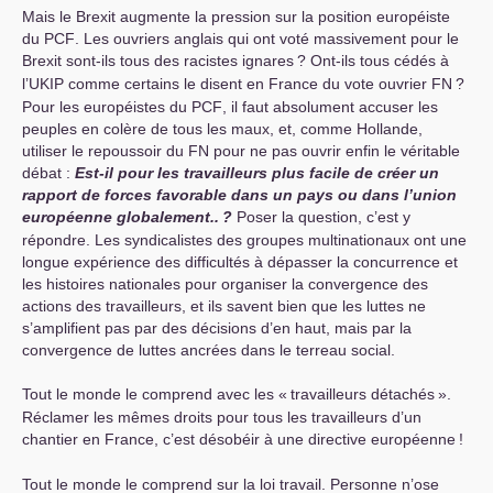
Mais le Brexit augmente la pression sur la position européiste
du
PCF
. Les ouvriers anglais qui ont voté massivement pour le
Brexit sont-ils tous des racistes ignares
? Ont-ils tous cédés à
l’
UKIP
comme certains le disent en France du vote ouvrier
FN
?
Pour les européistes du
PCF
, il faut absolument accuser les
peuples en colère de tous les maux, et, comme Hollande,
utiliser le repoussoir du
FN
pour ne pas ouvrir enfin le véritable
débat :
Est-il pour les travailleurs plus facile de créer un
rapport de forces favorable dans un pays ou dans l’union
européenne globalement..
?
Poser la question, c’est y
répondre. Les syndicalistes des groupes multinationaux ont une
longue expérience des difficultés à dépasser la concurrence et
les histoires nationales pour organiser la convergence des
actions des travailleurs, et ils savent bien que les luttes ne
s’amplifient pas par des décisions d’en haut, mais par la
convergence de luttes ancrées dans le terreau social.
Tout le monde le comprend avec les «
travailleurs détachés
».
Réclamer les mêmes droits pour tous les travailleurs d’un
chantier en France, c’est désobéir à une directive européenne
!
Tout le monde le comprend sur la loi travail. Personne n’ose