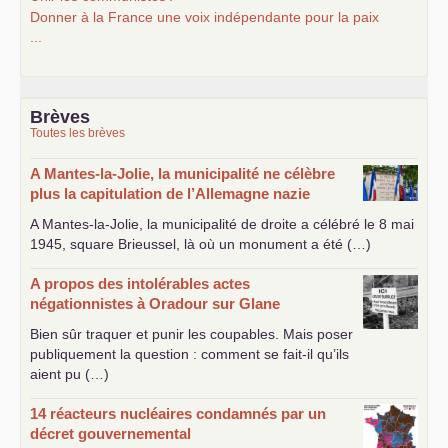
fmi, bce, en fond une triste réalitée pour des
Donner à la France une voix indépendante pour la paix
millions de citoyens plongée dans la
...
plus grande des misére et de l"humiliation,
portugal,espagne,italie,angletaire,belgique,
et prochainement la france
P
LAURENT
! avec toi ,sans toi, ou contre toi, la
Brèves
France sera ce que les communistes et le
Toutes les brèves
peuple ont déciderons
!
a méditer
A Mantes-la-Jolie, la municipalité ne célèbre
plus la capitulation de l’Allemagne nazie
fraternellement Alain Dotta
A Mantes-la-Jolie, la municipalité de droite a célébré le 8 mai
1945, square Brieussel, là où un monument a été (…)
A propos des intolérables actes
négationnistes à Oradour sur Glane
Bien sûr traquer et punir les coupables. Mais poser
publiquement la question : comment se fait-il qu’ils
aient pu (…)
14 réacteurs nucléaires condamnés par un
décret gouvernemental