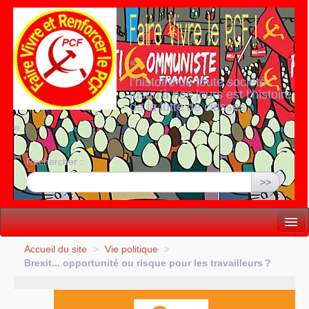
«
l’histoire de toute société
jusqu’à nos jours est l’histoire
de la lutte de classes
»
Rechercher :
>>
Vie politique
Accueil du site
>
Vie politique
>
Brexit... opportunité ou risque pour les travailleurs
?
Lutter, Unir...
Internationale