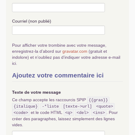
aux états ( mais aux banques privées contre
intéréts)
3 art ( 63 tfue)
liberté totale de mouvement de capitaux
Courriel (non publié)
interdiction aux états (quelque soit ça couleur
polique) de limiter les mouvement
de capitaux
4 art (49 tfue)
Pour afficher votre trombine avec votre message,
liberté d’établissement
enregistrez-la d’abord sur
gravatar.com
(gratuit et
quelques soit la couleur politique (liberté totale,
indolore) et n’oubliez pas d’indiquer votre adresse e-mail
de circulation de capitaux, de marchandises,et
ici.
d’entreprises).
Ajoutez votre commentaire ici
5 (253 tfue)
accumulation des pouvoirs <exécutif et légilatif<
les ministres et présidents accumulent les
Texte de votre message
pouvoirs exécutifs et législatifs sur une
série de domaines cachés au public sous le nom
Ce champ accepte les raccourcis SPIP
{{gras}}
trompeur de <procédure législatives
{italique}
-*liste
[texte->url]
<quote>
spéciales et d’actes non législatifs
;
et le code HTML
. Pour
<code>
<q>
<del>
<ins>
en clair (ceux qui écrivent les régles les écrivent
créer des paragraphes, laissez simplement des lignes
pour eux même)
vides.
les institutions ne devraient pas être écrites par