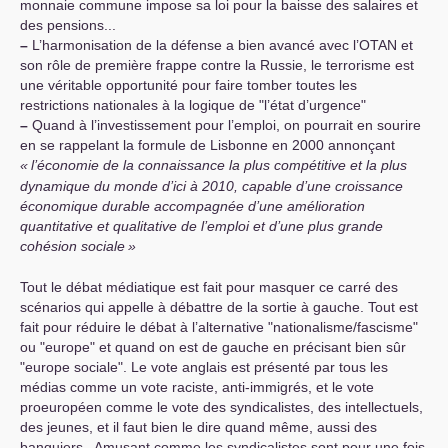
monnaie commune impose sa loi pour la baisse des salaires et
des pensions...
–
L’harmonisation de la défense a bien avancé avec l’
OTAN
et
son rôle de première frappe contre la Russie, le terrorisme est
une véritable opportunité pour faire tomber toutes les
restrictions nationales à la logique de "l’état d’urgence"
–
Quand à l’investissement pour l’emploi, on pourrait en sourire
en se rappelant la formule de Lisbonne en 2000 annonçant
«
l’économie de la connaissance la plus compétitive et la plus
dynamique du monde d’ici à 2010, capable d’une croissance
économique durable accompagnée d’une amélioration
quantitative et qualitative de l’emploi et d’une plus grande
cohésion sociale
»
Tout le débat médiatique est fait pour masquer ce carré des
scénarios qui appelle à débattre de la sortie à gauche. Tout est
fait pour réduire le débat à l’alternative "nationalisme/fascisme"
ou "europe" et quand on est de gauche en précisant bien sûr
"europe sociale". Le vote anglais est présenté par tous les
médias comme un vote raciste, anti-immigrés, et le vote
proeuropéen comme le vote des syndicalistes, des intellectuels,
des jeunes, et il faut bien le dire quand même, aussi des
banquiers.. Amusant comme les syndicalistes sont pour une fois