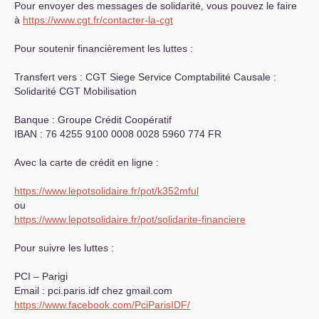
Pour envoyer des messages de solidarité, vous pouvez le faire
à
https://www.cgt.fr/contacter-la-cgt
Pour soutenir financièrement les luttes :
Transfert vers :
CGT
Siege Service Comptabilité Causale :
Solidarité
CGT
Mobilisation
Banque : Groupe Crédit Coopératif
IBAN
: 76 4255 9100 0008 0028 5960 774
FR
Avec la carte de crédit en ligne :
https://www.lepotsolidaire.fr/pot/k352mful
ou
https://www.lepotsolidaire.fr/pot/solidarite-financiere
Pour suivre les luttes :
PCI
– Parigi
Email : pci.paris.idf
chez
gmail.com
https://www.facebook.com/PciParisIDF/