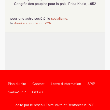
Congrès des peuples pour la paix, Frida Khalo, 1952
–
pour une autre société, le
socialisme
.
–
le
dernier congrès du
PCF
e
–
contribution de jeunes communistes au 39
congrès :
Six
chantiers pour affirmer l’ambition révolutionnaire du
PCF
–
un texte de Jean-Claude Delaunay
le marxisme est la
science sociale de notre temps
–
un appel
proposé aux partis communistes et ouvrier
d’Europe
–
les
cinq chantiers pour contribuer au débat sur le projet
communiste
Plan du site
Contact
Lettre d'information
SPIP
Sarka-SPIP
GPLv3
édité par le réseau Faire Vivre et Renforcer le
PCF