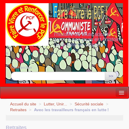
«
l’histoire de toute société
jusqu’à nos jours est l’histoire
de la lutte de classes
»
Rechercher :
>>
Vie politique
Accueil du site
>
Lutter, Unir...
>
Sécurité sociale
>
Retraites
>
Avec les travailleurs français en lutte
!
Lutter, Unir...
Internationale
Retraites