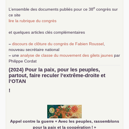
e
L’ensemble des documents publiés pour ce 38
congrès sur
ce site
lire la rubrique du congrès
et quelques articles clés complémentaires
–
discours de clôture du congrès de Fabien Roussel
,
nouveau secrétaire national
–
une
analyse de classe du mouvement des gilets jaunes
par
Philippe Cordat
–
un texte de Jean-Claude Delaunay
le marxisme est la
(2024) Pour la paix, pour les peuples,
science sociale de notre temps
partout, faire reculer l’extrême-droite et
–
un appel
proposé aux partis communistes et ouvrier
l’
OTAN
d’Europe
–
demandez
le numéro 10 de la revue Unir les Communistes
!
–
les
cinq chantiers pour contribuer au débat sur le projet
communiste
Appel contre la guerre «
Avec les peuples, rassemblons
pour la paix et la coopération
!
»