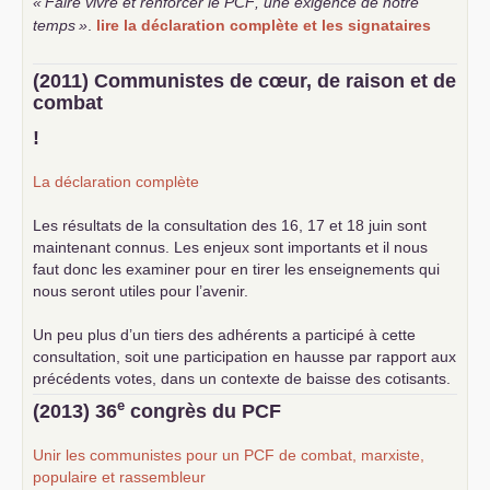
«
Faire vivre et renforcer le
PCF
, une exigence de notre
temps
»
.
lire la déclaration complète et les signataires
(2011) Communistes de cœur, de raison et de
combat
!
La déclaration complète
Les résultats de la consultation des 16, 17 et 18 juin sont
maintenant connus. Les enjeux sont importants et il nous
faut donc les examiner pour en tirer les enseignements qui
nous seront utiles pour l’avenir.
Un peu plus d’un tiers des adhérents a participé à cette
consultation, soit une participation en hausse par rapport aux
précédents votes, dans un contexte de baisse des cotisants.
... lire la suite
e
(2013) 36
congrès du
PCF
Unir les communistes pour un
PCF
de combat, marxiste,
populaire et rassembleur