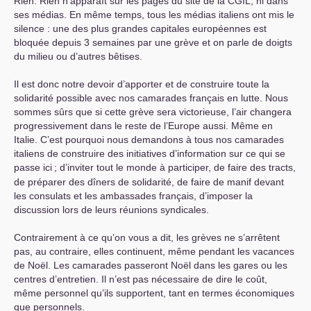
Rien. Rien n’apparaît sur les pages du site de la
CGIL
, ni dans
ses médias. En même temps, tous les médias italiens ont mis le
silence : une des plus grandes capitales européennes est
bloquée depuis 3 semaines par une grève et on parle de doigts
du milieu ou d’autres bêtises.
Il est donc notre devoir d’apporter et de construire toute la
solidarité possible avec nos camarades français en lutte. Nous
sommes sûrs que si cette grève sera victorieuse, l’air changera
progressivement dans le reste de l’Europe aussi. Même en
Italie. C’est pourquoi nous demandons à tous nos camarades
italiens de construire des initiatives d’information sur ce qui se
passe ici
; d’inviter tout le monde à participer, de faire des tracts,
de préparer des dîners de solidarité, de faire de manif devant
les consulats et les ambassades français, d’imposer la
discussion lors de leurs réunions syndicales.
Contrairement à ce qu’on vous a dit, les grèves ne s’arrêtent
pas, au contraire, elles continuent, même pendant les vacances
de Noël. Les camarades passeront Noël dans les gares ou les
centres d’entretien. Il n’est pas nécessaire de dire le coût,
même personnel qu’ils supportent, tant en termes économiques
que personnels.