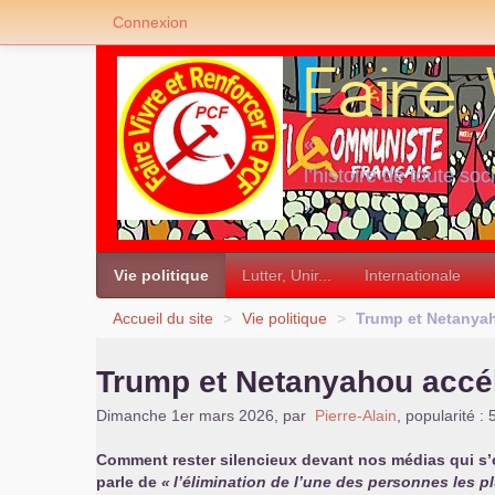
Connexion
«
l’histoire de toute soc
»
Vie politique
Lutter, Unir...
Internationale
Accueil du site
>
Vie politique
>
Trump et Netanyah
Trump et Netanyahou accélè
Dimanche 1er mars 2026
,
par
Pierre-Alain
,
popularité :
Comment rester silencieux devant nos médias qui s’ex
parle de
«
l’élimination de l’une des personnes les pl