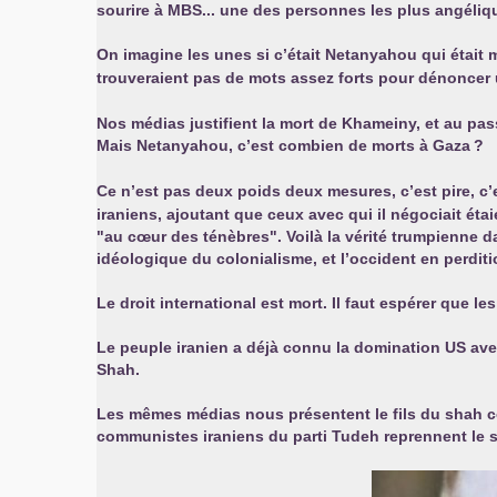
sourire à
MBS
... une des personnes les plus angéliqu
On imagine les unes si c’était Netanyahou qui était 
trouveraient pas de mots assez forts pour dénoncer 
Nos médias justifient la mort de Khameiny, et au pas
Mais Netanyahou, c’est combien de morts à Gaza
?
Ce n’est pas deux poids deux mesures, c’est pire, c’
iraniens, ajoutant que ceux avec qui il négociait éta
"au cœur des ténèbres". Voilà la vérité trumpienne da
idéologique du colonialisme, et l’occident en perditi
Le droit international est mort. Il faut espérer que le
Le peuple iranien a déjà connu la domination
US
avec
Shah.
Les mêmes médias nous présentent le fils du shah cou
communistes iraniens du parti Tudeh reprennent le se