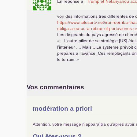
En réponse à :
Trump et Netanyahou accél
voir des informations très différentes de 
https://www.telesurtv.net/iran-derriba-t
obliga-a-ee-uu-a-retirar-el-portaviones-
Les dirigeants du pays agressé ne cherche
«
...L’autre pilier de sa stratégie [
US
] éta
l’intérieur .... Mais... Le système prévo
préparés à l’avance. Ces remplaçants ont
le terrain.
»
Vos commentaires
modération a priori
Attention, votre message n’apparaîtra qu’après avoir 
Qui êtes-vous ?