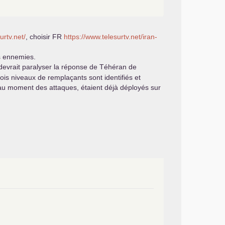
urtv.net/
, choisir
FR
https://www.telesurtv.net/iran-
es ennemies.
 devrait paralyser la réponse de Téhéran de
ois niveaux de remplaçants sont identifiés et
 au moment des attaques, étaient déjà déployés sur