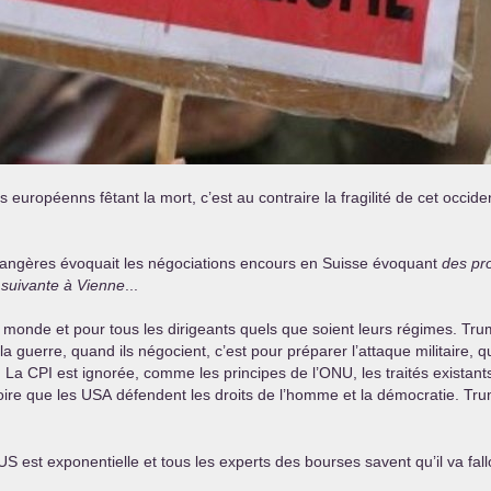
s européenns fêtant la mort, c’est au contraire la fragilité de cet occident
 étrangères évoquait les négociations encours en Suisse évoquant
des pro
suivante à Vienne
...
du monde et pour tous les dirigeants quels que soient leurs régimes. Tr
la guerre, quand ils négocient, c’est pour préparer l’attaque militaire, qu
t. La
CPI
est ignorée, comme les principes de l’
ONU
, les traités existan
oire que les
USA
défendent les droits de l’homme et la démocratie. Trum
US
est exponentielle et tous les experts des bourses savent qu’il va fall