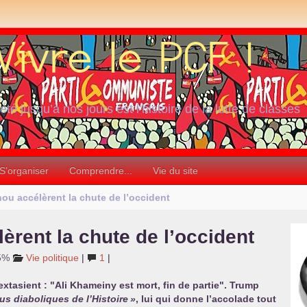
iété jusqu’à nos jours est l’histoire de la lutte de classes
S’organiser
Comprendre...
Vie du site
ou accélèrent la chute de l’occident
rent la chute de l’occident
 5%
Vie politique
|
1
|
tasient : "Ali Khameiny est mort, fin de partie". Trump
us diaboliques de l’Histoire
»
, lui qui donne l’accolade tout