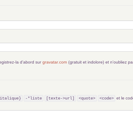
egistrez-la d’abord sur
gravatar.com
(gratuit et indolore) et n’oubliez pa
et le c
italique}
-*liste
[texte->url]
<quote>
<code>