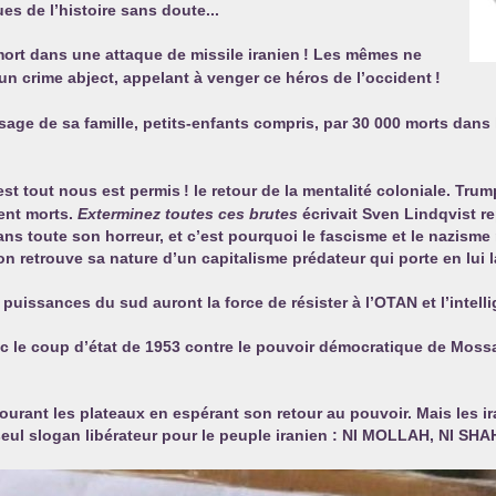
es de l’histoire sans doute...
mort dans une attaque de missile iranien
! Les mêmes ne
un crime abject, appelant à venger ce héros de l’occident
!
sage de sa famille, petits-enfants compris, par 30 000 morts dans
est tout nous est permis
! le retour de la mentalité coloniale. Tru
ient morts.
Exterminez toutes ces brutes
écrivait Sven Lindqvist r
ns toute son horreur, et c’est pourquoi le fascisme et le nazisme r
on retrouve sa nature d’un capitalisme prédateur qui porte en lui 
s puissances du sud auront la force de résister à l’
OTAN
et l’intell
 le coup d’état de 1953 contre le pouvoir démocratique de Mossad
rant les plateaux en espérant son retour au pouvoir. Mais les ira
ul slogan libérateur pour le peuple iranien :
NI
MOLLAH
,
NI
SHA