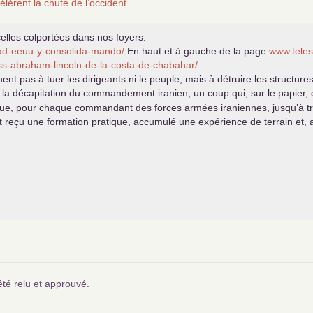
èrent la chute de l’occident
celles colportées dans nos foyers.
haad-eeuu-y-consolida-mando/
En haut et à gauche de la page
www.teles
uss-abraham-lincoln-de-la-costa-de-chabahar/
nt pas à tuer les dirigeants ni le peuple, mais à détruire les structur
it la décapitation du commandement iranien, un coup qui, sur le papier,
it que, pour chaque commandant des forces armées iraniennes, jusqu’à tr
 reçu une formation pratique, accumulé une expérience de terrain et,
été relu et approuvé.