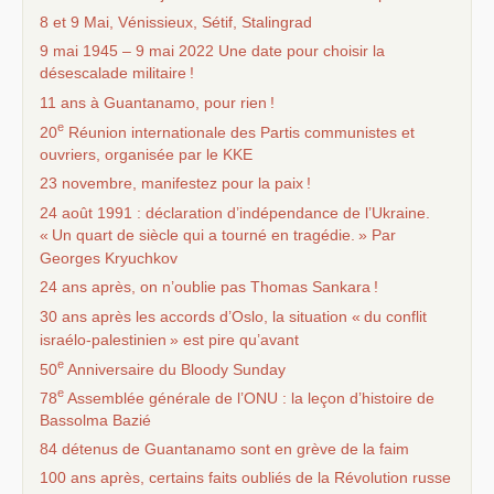
8 et 9 Mai, Vénissieux, Sétif, Stalingrad
9 mai 1945 – 9 mai 2022 Une date pour choisir la
désescalade militaire
!
11 ans à Guantanamo, pour rien
!
e
20
Réunion internationale des Partis communistes et
ouvriers, organisée par le
KKE
23 novembre, manifestez pour la paix
!
24 août 1991 : déclaration d’indépendance de l’Ukraine.
«
Un quart de siècle qui a tourné en tragédie.
» Par
Georges Kryuchkov
24 ans après, on n’oublie pas Thomas Sankara
!
30 ans après les accords d’Oslo, la situation «
du conflit
israélo-palestinien
» est pire qu’avant
e
50
Anniversaire du Bloody Sunday
e
78
Assemblée générale de l’
ONU
: la leçon d’histoire de
Bassolma Bazié
84 détenus de Guantanamo sont en grève de la faim
100 ans après, certains faits oubliés de la Révolution russe