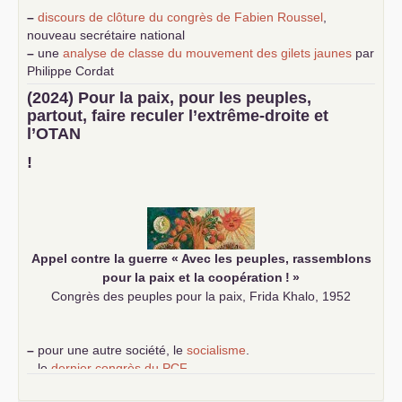
–
discours de clôture du congrès de Fabien Roussel
,
nouveau secrétaire national
–
une
analyse de classe du mouvement des gilets jaunes
par
Philippe Cordat
–
un texte de Jean-Claude Delaunay
le marxisme est la
(2024) Pour la paix, pour les peuples,
science sociale de notre temps
partout, faire reculer l’extrême-droite et
–
un appel
proposé aux partis communistes et ouvrier
l’
OTAN
d’Europe
–
demandez
le numéro 10 de la revue Unir les Communistes
!
–
les
cinq chantiers pour contribuer au débat sur le projet
communiste
Appel contre la guerre «
Avec les peuples, rassemblons
pour la paix et la coopération
!
»
Congrès des peuples pour la paix, Frida Khalo, 1952
–
pour une autre société, le
socialisme
.
–
le
dernier congrès du
PCF
e
–
contribution de jeunes communistes au 39
congrès :
Six