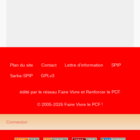
chantiers pour affirmer l’ambition révolutionnaire du
PCF
–
un texte de Jean-Claude Delaunay
le marxisme est la
science sociale de notre temps
–
un appel
proposé aux partis communistes et ouvrier
d’Europe
–
les
cinq chantiers pour contribuer au débat sur le projet
communiste
Plan du site
Contact
Lettre d'information
SPIP
Sarka-SPIP
GPLv3
édité par le réseau Faire Vivre et Renforcer le
PCF
© 2005-2026 Faire Vivre le
PCF
!
Connexion