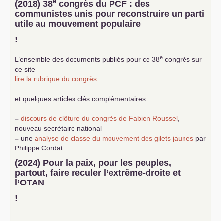
e
(2018) 38
congrès du
PCF
: des
communistes unis pour reconstruire un parti
utile au mouvement populaire
!
e
L’ensemble des documents publiés pour ce 38
congrès sur
ce site
lire la rubrique du congrès
et quelques articles clés complémentaires
–
discours de clôture du congrès de Fabien Roussel
,
nouveau secrétaire national
–
une
analyse de classe du mouvement des gilets jaunes
par
Philippe Cordat
–
un texte de Jean-Claude Delaunay
le marxisme est la
(2024) Pour la paix, pour les peuples,
science sociale de notre temps
partout, faire reculer l’extrême-droite et
–
un appel
proposé aux partis communistes et ouvrier
l’
OTAN
d’Europe
–
demandez
le numéro 10 de la revue Unir les Communistes
!
–
les
cinq chantiers pour contribuer au débat sur le projet
communiste