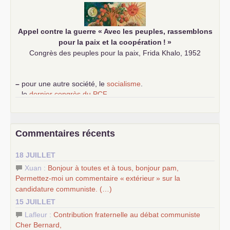
Appel contre la guerre «
Avec les peuples, rassemblons
pour la paix et la coopération
!
»
Congrès des peuples pour la paix, Frida Khalo, 1952
–
pour une autre société, le
socialisme
.
–
le
dernier congrès du
PCF
e
–
contribution de jeunes communistes au 39
congrès :
Six
chantiers pour affirmer l’ambition révolutionnaire du
PCF
–
un texte de Jean-Claude Delaunay
le marxisme est la
Commentaires récents
science sociale de notre temps
–
un appel
proposé aux partis communistes et ouvrier
18 JUILLET
d’Europe
–
les
cinq chantiers pour contribuer au débat sur le projet
Xuan :
Bonjour à toutes et à tous, bonjour pam,
communiste
Permettez-moi un commentaire «
extérieur
» sur la
candidature communiste. (…)
15 JUILLET
Lafleur :
Contribution fraternelle au débat communiste
Cher Bernard,