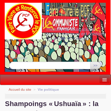
«
l’histoire de toute société
jusqu’à nos jours est l’histoire
de la lutte de classes
»
Rechercher :
>>
Vie politique
Accueil du site
>
Vie politique
Lutter, Unir...
Shampoings «
Ushuaïa
» : la
Internationale