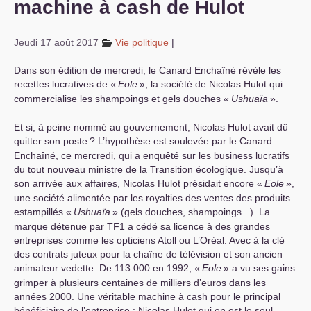
machine à cash de Hulot
S’organiser
Jeudi 17 août 2017
Vie politique
|
Comprendre...
Dans son édition de mercredi, le Canard Enchaîné révèle les
Vie du site
recettes lucratives de «
Eole
», la société de Nicolas Hulot qui
commercialise les shampoings et gels douches «
Ushuaïa
».
Et si, à peine nommé au gouvernement, Nicolas Hulot avait dû
quitter son poste
? L’hypothèse est soulevée par le Canard
Enchaîné, ce mercredi, qui a enquêté sur les business lucratifs
du tout nouveau ministre de la Transition écologique. Jusqu’à
son arrivée aux affaires, Nicolas Hulot présidait encore «
Eole
»,
une société alimentée par les royalties des ventes des produits
estampillés «
Ushuaïa
» (gels douches, shampoings...). La
marque détenue par
TF1
a cédé sa licence à des grandes
entreprises comme les opticiens Atoll ou L’Oréal. Avec à la clé
des contrats juteux pour la chaîne de télévision et son ancien
animateur vedette. De 113.000 en 1992, «
Eole
» a vu ses gains
grimper à plusieurs centaines de milliers d’euros dans les
années 2000. Une véritable machine à cash pour le principal
bénéficiaire de l’entreprise : Nicolas Hulot qui en est le seul