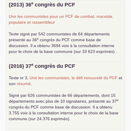
... lire la suite
e
(2013) 36
congrès du
PCF
Unir les communistes pour un
PCF
de combat, marxiste,
populaire et rassembleur
Texte signé par 542 communistes de 64 départements
e
présenté au 36
congrès du
PCF
comme base de
discussion. Il a obtenu 3694 voix à la consultation interne
pour le choix de la base commune (sur 33 623 exprimés) .
e
(2016) 37
congrès du
PCF
Texte nr 3,
Unir les communistes, le défi renouvelé du
PCF
et
son
résumé
.
Signé par 626 communistes de 66 départements, dont 15
e
départements avec plus de 10 signataires, présenté au 37
congrès du
PCF
comme base de discussion. Il a obtenu
3.755 voix à la consultation interne pour le choix de la base
commune (sur 24.376 exprimés).