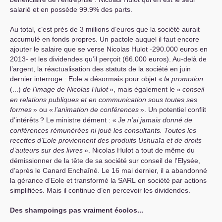
salarié et en possède 99.9% des parts.
Au total, c’est près de 3 millions d’euros que la société aurait
accumulé en fonds propres. Un pactole auquel il faut encore
ajouter le salaire que se verse Nicolas Hulot -290.000 euros en
2013- et les dividendes qu’il perçoit (66.000 euros). Au-delà de
l’argent, la réactualisation des statuts de la société en juin
dernier interroge : Eole a désormais pour objet «
la promotion
(...)
de l’image de Nicolas Hulot
», mais également le «
conseil
en relations publiques et en communication sous toutes ses
formes
» ou «
l’animation de conférences
». Un potentiel conflit
d’intérêts
? Le ministre dément : «
Je n’ai jamais donné de
conférences rémunérées ni joué les consultants. Toutes les
recettes d’Eole proviennent des produits Ushuaïa et de droits
d’auteurs sur des livres
». Nicolas Hulot a tout de même du
démissionner de la tête de sa société sur conseil de l’Elysée,
d’après le Canard Enchaîné. Le 16 mai dernier, il a abandonné
la gérance d’Eole et transformé la
SARL
en société par actions
simplifiées. Mais il continue d’en percevoir les dividendes.
Des shampoings pas vraiment écolos...