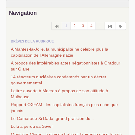
Navigation
1
2
3
4
...
BRÈVES DE LA RUBRIQUE
A Mantes-la-Jolie, la municipalité ne célèbre plus la
capitulation de l’Allemagne nazie
A propos des intolérables actes négationnistes à Oradour
sur Glane
14 réacteurs nucléaires condamnés par un décret
gouvernemental
Lettre ouverte à Macron à propos de son attitude à
Mulhouse
Rapport
OXFAM
: les capitalistes français plus riche que
jamais
Le Camarade Xi Dada, grand praticien du...
Lulu a perdu sa Sève
!
Monsieur Chirac, la maison brûle et la France gaspille son