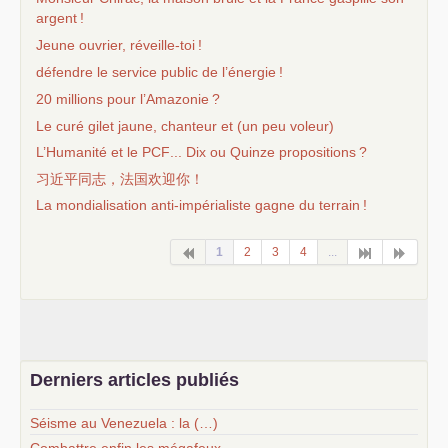
argent
!
Jeune ouvrier, réveille-toi
!
défendre le service public de l’énergie
!
20 millions pour l’Amazonie
?
Le curé gilet jaune, chanteur et (un peu voleur)
L’Humanité et le
PCF
... Dix ou Quinze propositions
?
习近平同志，法国欢迎你！
La mondialisation anti-impérialiste gagne du terrain
!
1
2
3
4
...
Derniers articles publiés
Séisme au Venezuela : la (…)
Combattre enfin les mégafeux