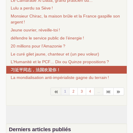
Le Camarade Xi Dada, grand praticien du...
Lulu a perdu sa Sève
!
Monsieur Chirac, la maison brûle et la France gaspille son
argent
!
Jeune ouvrier, réveille-toi
!
défendre le service public de l’énergie
!
20 millions pour l’Amazonie
?
Le curé gilet jaune, chanteur et (un peu voleur)
L’Humanité et le
PCF
... Dix ou Quinze propositions
?
习近平同志，法国欢迎你！
La mondialisation anti-impérialiste gagne du terrain
!
1
2
3
4
...
Derniers articles publiés