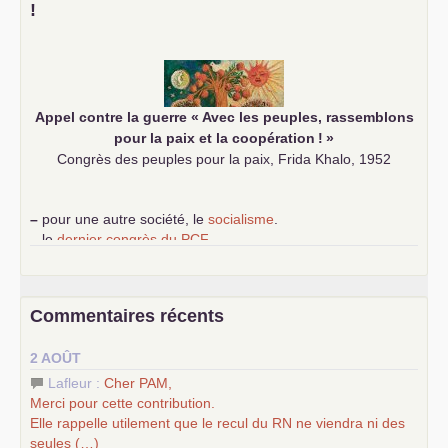
–
demandez
le numéro 10 de la revue Unir les Communistes
!
–
les
cinq chantiers pour contribuer au débat sur le projet
communiste
Appel contre la guerre «
Avec les peuples, rassemblons
pour la paix et la coopération
!
»
Congrès des peuples pour la paix, Frida Khalo, 1952
–
pour une autre société, le
socialisme
.
–
le
dernier congrès du
PCF
e
–
contribution de jeunes communistes au 39
congrès :
Six
chantiers pour affirmer l’ambition révolutionnaire du
PCF
–
un texte de Jean-Claude Delaunay
le marxisme est la
Commentaires récents
science sociale de notre temps
–
un appel
proposé aux partis communistes et ouvrier
2 AOÛT
d’Europe
–
les
cinq chantiers pour contribuer au débat sur le projet
Lafleur :
Cher
PAM
,
communiste
Merci pour cette contribution.
Elle rappelle utilement que le recul du
RN
ne viendra ni des
seules (…)