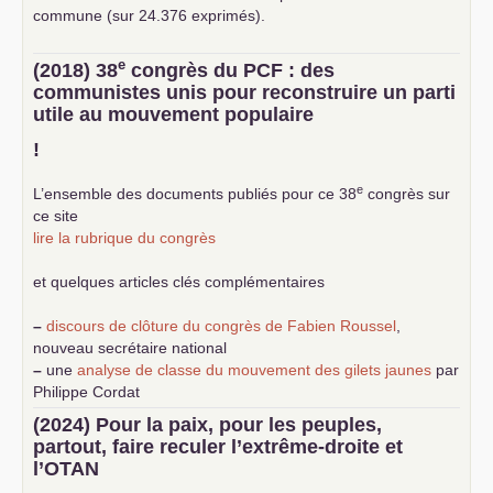
commune (sur 24.376 exprimés).
e
(2018) 38
congrès du
PCF
: des
communistes unis pour reconstruire un parti
utile au mouvement populaire
!
e
L’ensemble des documents publiés pour ce 38
congrès sur
ce site
lire la rubrique du congrès
et quelques articles clés complémentaires
–
discours de clôture du congrès de Fabien Roussel
,
nouveau secrétaire national
–
une
analyse de classe du mouvement des gilets jaunes
par
Philippe Cordat
–
un texte de Jean-Claude Delaunay
le marxisme est la
(2024) Pour la paix, pour les peuples,
science sociale de notre temps
partout, faire reculer l’extrême-droite et
–
un appel
proposé aux partis communistes et ouvrier
l’
OTAN
d’Europe