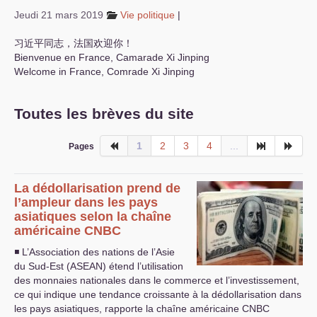
Jeudi 21 mars 2019
Vie politique
|
S’organiser
习近平同志，法国欢迎你！
Comprendre...
Bienvenue en France, Camarade Xi Jinping
Welcome in France, Comrade Xi Jinping
Vie du site
Toutes les brèves du site
1
2
3
4
...
Pages
La dédollarisation prend de
l’ampleur dans les pays
asiatiques selon la chaîne
américaine
CNBC
◾ L’Association des nations de l’Asie
du Sud-Est (
ASEAN
) étend l’utilisation
des monnaies nationales dans le commerce et l’investissement,
ce qui indique une tendance croissante à la dédollarisation dans
les pays asiatiques, rapporte la chaîne américaine
CNBC