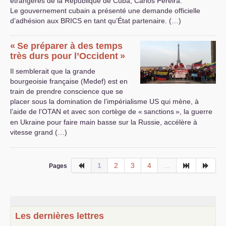
étrangères de la République de Cuba, Carlos Pereira.
Le gouvernement cubain a présenté une demande officielle
d’adhésion aux
BRICS
en tant qu’État partenaire. (…)
«
Se préparer à des temps
très durs pour l’Occident
»
Il semblerait que la grande
bourgeoisie française (Medef) est en
train de prendre conscience que se
placer sous la domination de l’impérialisme
US
qui mène, à
l’aide de l’
OTAN
et avec son cortège de «
sanctions
», la guerre
en Ukraine pour faire main basse sur la Russie, accélère à
vitesse grand (…)
1
2
3
4
...
Pages
Les dernières lettres