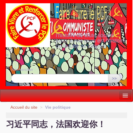
«
l’histoire de toute société
jusqu’à nos jours est l’histoire
de la lutte de classes
»
Rechercher :
>>
Vie politique
Accueil du site
>
Vie politique
Lutter, Unir...
习近平同志，法国欢迎你！
Internationale