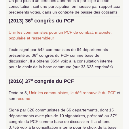
Un peu plus d’un tiers des adhérents a participé à cette
consultation, soit une participation en hausse par rapport aux
précédents votes, dans un contexte de baisse des cotisants.
... lire la suite
e
(2013) 36
congrès du
PCF
Unir les communistes pour un
PCF
de combat, marxiste,
populaire et rassembleur
Texte signé par 542 communistes de 64 départements
e
présenté au 36
congrès du
PCF
comme base de
discussion. Il a obtenu 3694 voix à la consultation interne
pour le choix de la base commune (sur 33 623 exprimés) .
e
(2016) 37
congrès du
PCF
Texte nr 3,
Unir les communistes, le défi renouvelé du
PCF
et
son
résumé
.
Signé par 626 communistes de 66 départements, dont 15
e
départements avec plus de 10 signataires, présenté au 37
congrès du
PCF
comme base de discussion. Il a obtenu
3.755 voix à la consultation interne pour le choix de la base