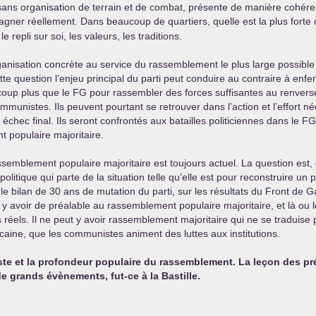
 sans organisation de terrain et de combat, présente de manière cohéren
agner réellement. Dans beaucoup de quartiers, quelle est la plus forte
 repli sur soi, les valeurs, les traditions.
rganisation concrète au service du rassemblement le plus large possibl
 cette question l’enjeu principal du parti peut conduire au contraire à 
ucoup plus que le
FG
pour rassembler des forces suffisantes au renverse
munistes. Ils peuvent pourtant se retrouver dans l’action et l’effort néc
chec final. Ils seront confrontés aux batailles politiciennes dans le
FG
t populaire majoritaire.
emblement populaire majoritaire est toujours actuel. La question est, dan
itique qui parte de la situation telle qu’elle est pour reconstruire u
le bilan de 30 ans de mutation du parti, sur les résultats du Front de Ga
ut y avoir de préalable au rassemblement populaire majoritaire, et là ou
réels. Il ne peut y avoir rassemblement majoritaire qui ne se traduise pa
caine, que les communistes animent des luttes aux institutions.
ste et la profondeur populaire du rassemblement. La leçon des prés
e grands évènements, fut-ce à la Bastille.