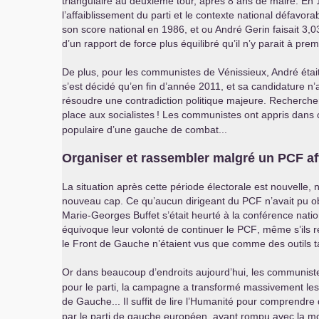
triangulaire au deuxième tour, après 8 ans de maire. En 1
l’affaiblissement du parti et le contexte national défavorab
son score national en 1986, et ou André Gerin faisait 3,0
d’un rapport de force plus équilibré qu’il n’y parait à pre
De plus, pour les communistes de Vénissieux, André était
s’est décidé qu’en fin d’année 2011, et sa candidature n
résoudre une contradiction politique majeure. Recherche
place aux socialistes
! Les communistes ont appris dans 
populaire d’une gauche de combat...
Organiser et rassembler malgré un
PCF
af
La situation après cette période électorale est nouvelle,
nouveau cap. Ce qu’aucun dirigeant du
PCF
n’avait pu o
Marie-Georges Buffet s’était heurté à la conférence nati
équivoque leur volonté de continuer le
PCF
, même s’ils r
le Front de Gauche n’étaient vus que comme des outils ta
Or dans beaucoup d’endroits aujourd’hui, les communistes
pour le parti, la campagne a transformé massivement les
de Gauche... Il suffit de lire l’Humanité pour comprendre
par le parti de gauche européen, ayant rompu avec la mo