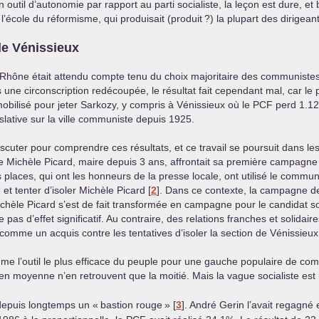
 outil d’autonomie par rapport au parti socialiste, la leçon est dure, e
’école du réformisme, qui produisait (produit
?) la plupart des dirigea
de Vénissieux
 Rhône était attendu compte tenu du choix majoritaire des communistes
 une circonscription redécoupée, le résultat fait cependant mal, car le p
t mobilisé pour jeter Sarkozy, y compris à Vénissieux où le
PCF
perd 1.12
slative sur la ville communiste depuis 1925.
ter pour comprendre ces résultats, et ce travail se poursuit dans les
ue Michèle Picard, maire depuis 3 ans, affrontait sa première campagne 
 places, qui ont les honneurs de la presse locale, ont utilisé le comm
et tenter d’isoler Michèle Picard
[
2
]
. Dans ce contexte, la campagne d
chèle Picard s’est de fait transformée en campagne pour le candidat so
pas d’effet significatif. Au contraire, des relations franches et solidai
t comme un acquis contre les tentatives d’isoler la section de Vénissieux
 l’outil le plus efficace du peuple pour une gauche populaire de combat
en moyenne n’en retrouvent que la moitié. Mais la vague socialiste est
s depuis longtemps un «
bastion rouge
»
[
3
]
. André Gerin l’avait regagné