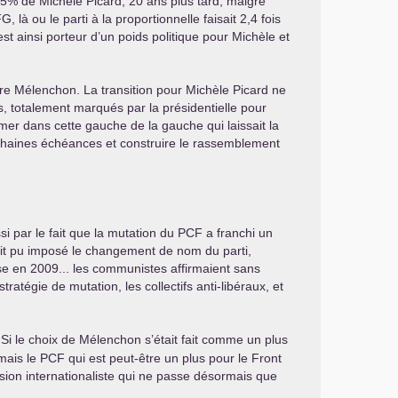
,5% de Michèle Picard, 20 ans plus tard, malgré
FG
, là ou le parti à la proportionnelle faisait 2,4 fois
st ainsi porteur d’un poids politique pour Michèle et
ure Mélenchon. La transition pour Michèle Picard ne
, totalement marqués par la présidentielle pour
er dans cette gauche de la gauche qui laissait la
chaines échéances et construire le rassemblement
i par le fait que la mutation du
PCF
a franchi un
it pu imposé le changement de nom du parti,
se en 2009... les communistes affirmaient sans
ratégie de mutation, les collectifs anti-libéraux, et
 Si le choix de Mélenchon s’était fait comme un plus
mais le
PCF
qui est peut-être un plus pour le Front
sion internationaliste qui ne passe désormais que