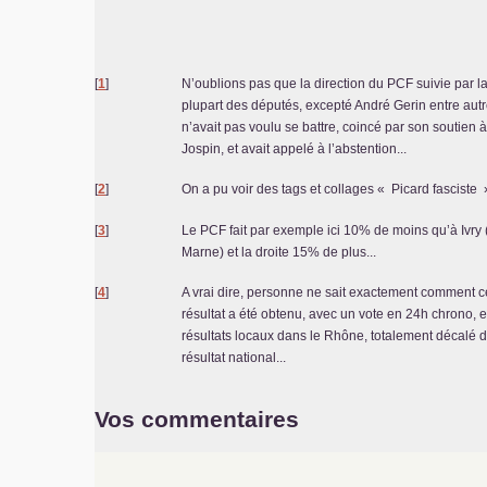
[
1
]
N’oublions pas que la direction du
PCF
suivie par l
plupart des députés, excepté André Gerin entre autr
n’avait pas voulu se battre, coincé par son soutien à
Jospin, et avait appelé à l’abstention...
[
2
]
On a pu voir des tags et collages «
Picard fasciste
[
3
]
Le
PCF
fait par exemple ici 10% de moins qu’à Ivry 
Marne) et la droite 15% de plus...
[
4
]
A vrai dire, personne ne sait exactement comment c
résultat a été obtenu, avec un vote en 24h chrono, e
résultats locaux dans le Rhône, totalement décalé 
résultat national...
Vos commentaires