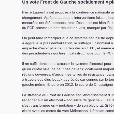
Un vote Front de Gauche socialement «
pl
Pierre Laurent avait proposé à la conférence nationale u
changement. Après beaucoup d’interventions faisant état
mesurées ont été retenues, mais l’essentiel est bien là. Le
du
PCF
comme un bon résultat en voix, masqué par l’inju
On peut faire remarquer que ce système est injuste depuis
a aggravé la présidentialisation, le suffrage uninominal 
empêché d’avoir plus de 80 députés en 1981, et même en
des présidentielles qui furent catastrophique pour le
PCF
Il ne suffit donc pas d’accuser le système électoral pour 
qu’en centre ville, ne peut pas devenir localement majorit
régions ouvrières, d’anciennes terres de résistance, dans 
à travers des élus locaux appréciés car connus sur le ter
gauche même. Encore en 2012, le score de Chassaigne 
La stratégie du Front de Gauche est l’aboutissement d’un
regagner sur un électorat «
socialiste de gauche
». Les r
s’est transformée en «
mutation
» de son électorat. Si l’
claire avec les cartes du vote Mélenchon. L’érosion commu