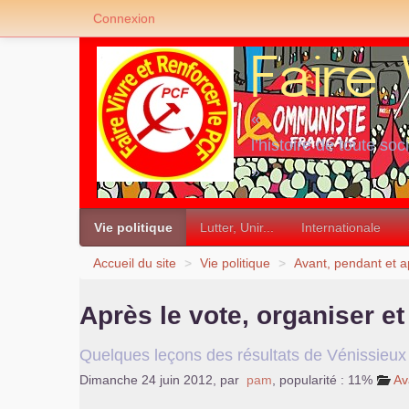
Connexion
«
l’histoire de toute soc
»
Vie politique
Lutter, Unir...
Internationale
Accueil du site
>
Vie politique
>
Avant, pendant et a
Après le vote, organiser et
Quelques leçons des résultats de Vénissieux
Dimanche 24 juin 2012
,
par
pam
,
popularité : 11%
Av