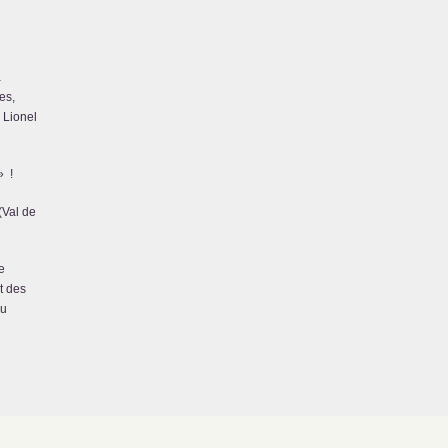
a
es,
 Lionel
»
!
(Val de
e
t des
du