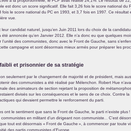
986 à la proportionnelle, le
PCF
avait réalisé 24,1%. Le résultat de 22
le est donc un score significatif. Elle fait 3,26 fois le score national du
3 fois le score national du
PC
en 1993, et 3,7 fois en 1997. Ce résultat e
mière vue.
 leur candidat naturel, jusqu’en Juin 2011 lors du choix de la candidat
’a été annoncée qu’en Janvier 2012. Elle n’a donc eu que quelques mois
r l’unité des communistes, donc avec le Front de Gauche, sans s’enferm
cette campagne et sont désormais mieux armés pour préparer les pro
faibli et prisonnier de sa stratégie
 non seulement par le changement de majorité et de président, mais auss
btenir des communistes a été réalisé par Mélenchon. Robert Hue n’ava
onale des animateurs de section rejetant la proposition de métamorpho
estaient divisés sur les conséquences et le sens de ce choix. Contre la st
ctiques qui devaient permettre le renforcement du parti.
 ont le sentiment que sans le Front de Gauche, le parti n’existe plus
!
 communistes en militant d’un dirigeant non communiste... C’est désor
 que tout est désormais «
Front de Gauche
», à commencer par toute vi
itié des partis communistes d’Europe...