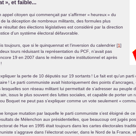
at
», et faible...
n appel citoyen qui commençait par s’affirmer «
heureux
» du
 de la déception de nombreux militants, des formules plus
 résultat des élections législatives est considéré par la direction
stice d’un système électoral défavorable.
 toujours, que si le quinquennat et l’inversion du calendrier
[
1
]
à deux tours réduisant la représentation du
PCF
, n’avait pas
core 19 en 2007 dans le même cadre institutionnel et après
!
expliquer la perte de 10 députés sur 19 sortants
! Le fait est qu’un part
aire
! Le parti communiste avait historiquement des points d’ancrages, d
lesquelles son réseau militant lui permettait de s’adresser au peuple dans
rain, issus le plus souvent des luttes sociales, et capable de porter u
ou Boquet ne peut pas s’expliquer comme un vote seulement «
commu
e longue mutation par laquelle le parti communiste s’est éloigné de ce
ésultats de Mélenchon aux présidentielles, que beaucoup ont jugés positi
électorat de Hue en 1995 était toujours dans les cartes électorales tradi
niste s’aggrave dans l’électorat ouvrier, dans le Nord de la France, e