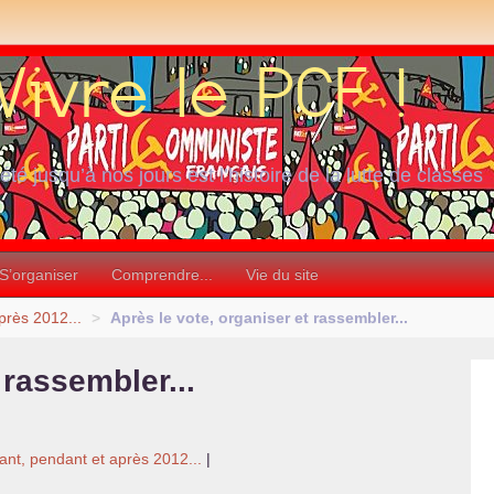
iété jusqu’à nos jours est l’histoire de la lutte de classes
S’organiser
Comprendre...
Vie du site
près 2012...
>
Après le vote, organiser et rassembler...
 rassembler...
ant, pendant et après 2012...
|