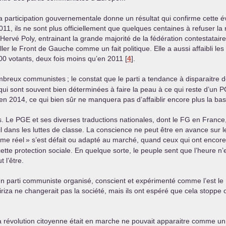
la participation gouvernementale donne un résultat qui confirme cette 
1, ils ne sont plus officiellement que quelques centaines à refuser la 
é Poly, entrainant la grande majorité de la fédération contestataire du
ller le Front de Gauche comme un fait politique. Elle a aussi affaibli l
.000 votants, deux fois moins qu’en 2011
[
4
]
.
nombreux communistes
; le constat que le parti a tendance à disparaitre 
qui sont souvent bien déterminées à faire la peau à ce qui reste d’un
P
 en 2014, ce qui bien sûr ne manquera pas d’affaiblir encore plus la ba
s. Le
PGE
et ses diverses traductions nationales, dont le
FG
en France, 
 dans les luttes de classe. La conscience ne peut être en avance sur le r
sme réel
» s’est défait ou adapté au marché, quand ceux qui ont encore
ette protection sociale. En quelque sorte, le peuple sent que l’heure n’
 l’être.
 un parti communiste organisé, conscient et expérimenté comme l’est le
Siriza ne changerait pas la société, mais ils ont espéré que cela stop
 révolution citoyenne était en marche ne pouvait apparaitre comme un ou