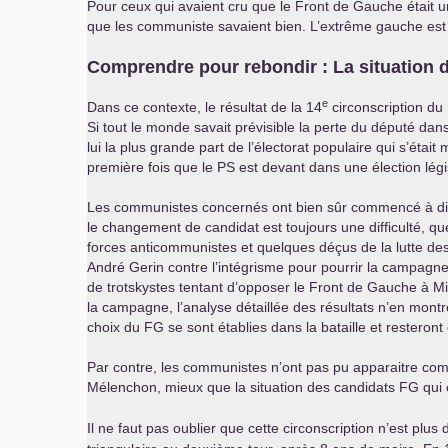
Pour ceux qui avaient cru que le Front de Gauche était un
que les communiste savaient bien. L’extrême gauche est l
Comprendre pour rebondir : La situation 
e
Dans ce contexte, le résultat de la 14
circonscription du
Si tout le monde savait prévisible la perte du député dans
lui la plus grande part de l’électorat populaire qui s’étai
première fois que le
PS
est devant dans une élection légi
Les communistes concernés ont bien sûr commencé à discu
le changement de candidat est toujours une difficulté, q
forces anticommunistes et quelques déçus de la lutte des
André Gerin contre l’intégrisme pour pourrir la campagne 
de trotskystes tentant d’opposer le Front de Gauche à Mi
la campagne, l’analyse détaillée des résultats n’en montre 
choix du
FG
se sont établies dans la bataille et resteron
Par contre, les communistes n’ont pas pu apparaitre comme
Mélenchon, mieux que la situation des candidats
FG
qui 
Il ne faut pas oublier que cette circonscription n’est plu