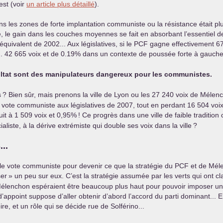
est (voir
un article plus détaillé
).
ns les zones de forte implantation communiste ou la résistance était p
re, le gain dans les couches moyennes se fait en absorbant l’essentiel d
quivalent de 2002... Aux législatives, si le
PCF
gagne effectivement 67
.. 42 665 voix et de 0.19% dans un contexte de poussée forte à gauch
ultat sont des manipulateurs dangereux pour les communistes.
s
? Bien sûr, mais prenons la ville de Lyon ou les 27 240 voix de Mélenc
 vote communiste aux législatives de 2007, tout en perdant 16 504 v
it à 1 509 voix et 0,95%
! Ce progrès dans une ville de faible traditio
liste, à la dérive extrémiste qui double ses voix dans la ville
?
S
...
 le vote communiste pour devenir ce que la stratégie du
PCF
et de Méle
er
» un peu sur eux. C’est la stratégie assumée par les verts qui ont cla
 Mélenchon espéraient être beaucoup plus haut pour pouvoir imposer u
’appoint suppose d’aller obtenir d’abord l’accord du parti dominant... 
ire, et un rôle qui se décide rue de Solférino...