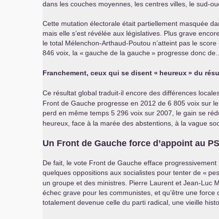
dans les couches moyennes, les centres villes, le sud-ou
Cette mutation électorale était partiellement masquée da
mais elle s’est révélée aux législatives. Plus grave enco
le total Mélenchon-Arthaud-Poutou n’atteint pas le score é
846 voix, la «
gauche de la gauche
» progresse donc de.
Franchement, ceux qui se disent «
heureux
» du rés
Ce résultat global traduit-il encore des différences locale
Front de Gauche progresse en 2012 de 6 805 voix sur le
perd en même temps 5 296 voix sur 2007, le gain se rédu
heureux, face à la marée des abstentions, à la vague socia
Un Front de Gauche force d’appoint au
P
De fait, le vote Front de Gauche efface progressivement
quelques oppositions aux socialistes pour tenter de «
pes
un groupe et des ministres. Pierre Laurent et Jean-Luc
échec grave pour les communistes, et qu’être une force d
totalement devenue celle du parti radical, une vieille histo