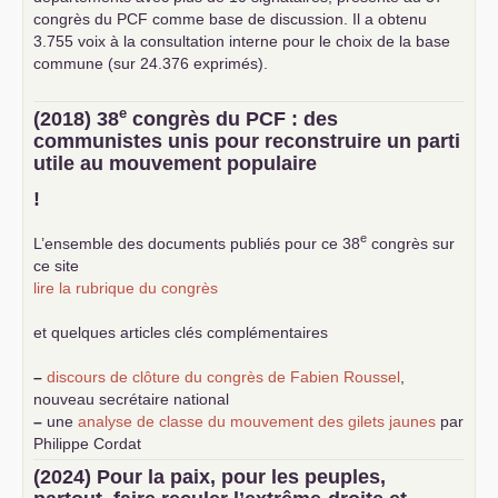
congrès du
PCF
comme base de discussion. Il a obtenu
3.755 voix à la consultation interne pour le choix de la base
commune (sur 24.376 exprimés).
e
(2018) 38
congrès du
PCF
: des
communistes unis pour reconstruire un parti
utile au mouvement populaire
!
e
L’ensemble des documents publiés pour ce 38
congrès sur
ce site
lire la rubrique du congrès
et quelques articles clés complémentaires
–
discours de clôture du congrès de Fabien Roussel
,
nouveau secrétaire national
–
une
analyse de classe du mouvement des gilets jaunes
par
Philippe Cordat
–
un texte de Jean-Claude Delaunay
le marxisme est la
(2024) Pour la paix, pour les peuples,
science sociale de notre temps