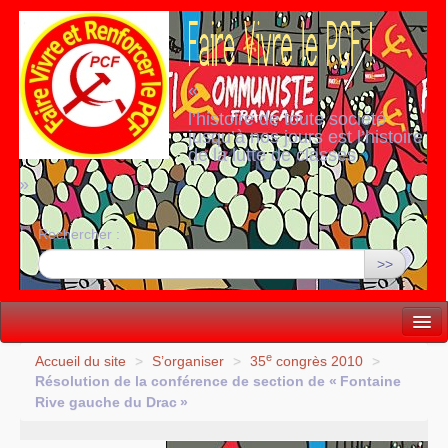
«
l’histoire de toute société
jusqu’à nos jours est l’histoire
de la lutte de classes
»
Rechercher :
>>
Vie politique
e
Accueil du site
>
S’organiser
>
35
congrès 2010
>
Résolution de la conférence de section de «
Fontaine
Lutter, Unir...
Rive gauche du Drac
»
Internationale