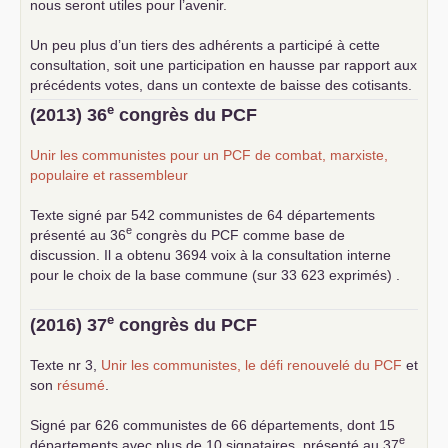
nous seront utiles pour l’avenir.
Un peu plus d’un tiers des adhérents a participé à cette
consultation, soit une participation en hausse par rapport aux
précédents votes, dans un contexte de baisse des cotisants.
... lire la suite
e
(2013) 36
congrès du
PCF
Unir les communistes pour un
PCF
de combat, marxiste,
populaire et rassembleur
Texte signé par 542 communistes de 64 départements
e
présenté au 36
congrès du
PCF
comme base de
discussion. Il a obtenu 3694 voix à la consultation interne
pour le choix de la base commune (sur 33 623 exprimés) .
e
(2016) 37
congrès du
PCF
Texte nr 3,
Unir les communistes, le défi renouvelé du
PCF
et
son
résumé
.
Signé par 626 communistes de 66 départements, dont 15
e
départements avec plus de 10 signataires, présenté au 37