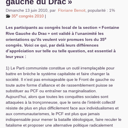
gauche du Drac
»
Dimanche 13 juin 2010
,
par
Floriane Benoit
,
popularité : 1%
e
35
congrès 2010
|
Les participants au congrès local de la section «
Fontaine
Rive Gauche du Drac
» ont validé à l’unanimité les
e
orientations qu’ils veulent voir promues lors du 35
congrès. Voici ce qui, par delà leurs différences
d’appréciation sur telle ou telle question, est essentiel à
leur yeux :
1) Le Parti communiste constitue un outil irremplaçable pour
battre en brèche le système capitaliste et faire changer la
société. Il n’est pas envisageable que le Front de gauche ou
toute autre forme d’alliance et de rassemblement puisse se
substituer au
PCF
ou entraîner sa marginalisation.
Aujourd’hui, alors que toutes les conquêtes sociales sont
attaquées à la tronçonneuse, que le sens de l’intérêt collectif
résiste de plus en plus difficilement face aux individualismes et
aux communautarismes, le
PCF
est plus que jamais
indispensable pour mener la bataille idéologique, faire reculer le
fatalisme et proposer une alternative politique radicalement